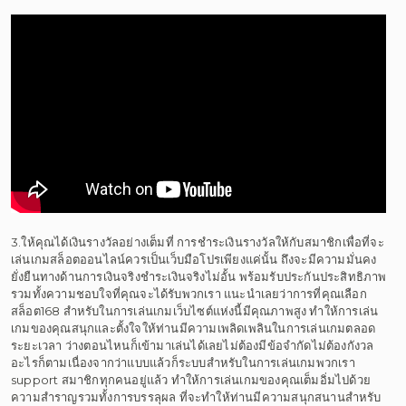
3.ให้คุณได้เงินรางวัลอย่างเต็มที่ การชำระเงินรางวัลให้กับสมาชิกเพื่อที่จะ
เล่นเกมสล็อตออนไลน์ควรเป็นเว็บมือโปรเพียงแค่นั้น ถึงจะมีความมั่นคง
ยั่งยืนทางด้านการเงินจริงชำระเงินจริงไม่อั้น พร้อมรับประกันประสิทธิภาพ
รวมทั้งความชอบใจที่คุณจะได้รับพวกเรา แนะนำเลยว่าการที่คุณเลือก
สล็อต168 สำหรับในการเล่นเกมเว็บไซต์แห่งนี้มีคุณภาพสูง ทำให้การเล่น
เกมของคุณสนุกและตั้งใจให้ท่านมีความเพลิดเพลินในการเล่นเกมตลอด
ระยะเวลา ว่างตอนไหนก็เข้ามาเล่นได้เลยไม่ต้องมีข้อจำกัดไม่ต้องกังวล
อะไรก็ตามเนื่องจากว่าแบบแล้วก็ระบบสำหรับในการเล่นเกมพวกเรา
support สมาชิกทุกคนอยู่แล้ว ทำให้การเล่นเกมของคุณเต็มอิ่มไปด้วย
ความสำราญรวมทั้งการบรรลุผล ที่จะทำให้ท่านมีความสนุกสนานสำหรับ