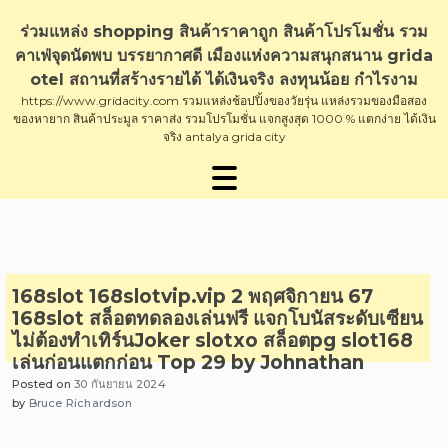
Skip
to
ร่วมแหล่ง shopping สินค้าราคาถูก สินค้าโปรโมชั่น รวม
content
คาเฟ่จุดนัดพบ บรรยากาศดี เมืองแห่งความสนุกสนาน grida
otel สถานที่สร้างรายได้ ได้เงินจริง ลงทุนน้อย กำไรงาม
https://www.gridacity.com รวมแหล่งช้อปปิ้งของวัยรุ่น แหล่งรวมของมือสอง
ของหายาก สินค้าประมูล ราคาส่ง รวมโปรโมชั่น แจกสูงสุด 1000 % แตกง่าย ได้เงิน
จริง antalya grida city
168slot 168slotvip.vip 2 พฤศจิกายน 67
168slot สล็อตทดลองเล่นฟรี แจกโบนัสระดับเซียน
ไม่ต้องทำเทิร์นJoker slotxo สล็อตpg slot168
เล่นก่อนแตกก่อน Top 29 by Johnathan
Posted on
30 กันยายน 2024
by
Bruce Richardson