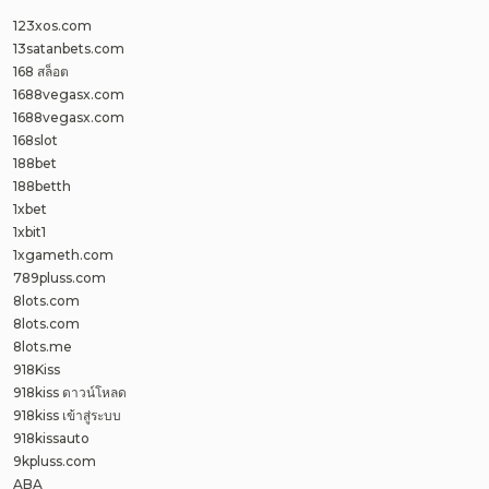
123xos.com
13satanbets.com
168 สล็อต
1688vegasx.com
1688vegasx.com
168slot
188bet
188betth
1xbet
1xbit1
1xgameth.com
789pluss.com
8lots.com
8lots.com
8lots.me
918Kiss
918kiss ดาวน์โหลด
918kiss เข้าสู่ระบบ
918kissauto
9kpluss.com
ABA