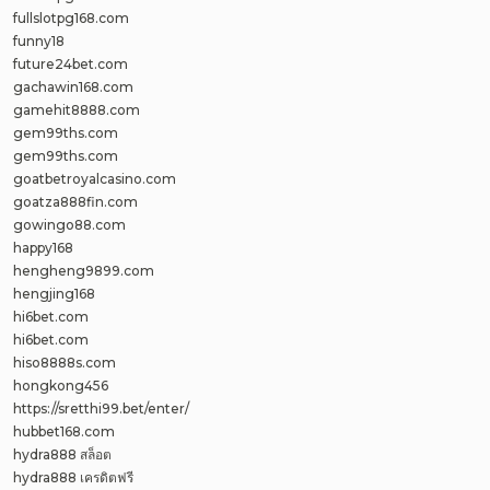
fullslotpg168.com
funny18
future24bet.com
gachawin168.com
gamehit8888.com
gem99ths.com
gem99ths.com
goatbetroyalcasino.com
goatza888fin.com
gowingo88.com
happy168
hengheng9899.com
hengjing168
hi6bet.com
hi6bet.com
hiso8888s.com
hongkong456
https://sretthi99.bet/enter/
hubbet168.com
hydra888 สล็อต
hydra888 เครดิตฟรี