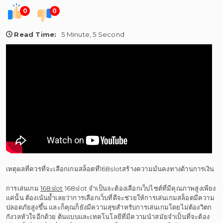
0
0
Read Time:
5 Minute, 5 Second
เหตุผลที่ควรที่จะเลือกเกมสล็อตที่168slotสร้างความมั่นคงทางด้านการเงิน
การเล่นเกม
168slot
168slot จำเป็นจะต้องเลือกเว็บไซต์ที่มีคุณภาพสูงเพียง
แค่นั้น ต้องเน้นย้ำเลยว่าการเลือกเว็บที่ดีจะช่วยให้การเล่นเกมสล็อตมีความ
ปลอดภัยสูงขึ้น และก็คุณก็ยังมีความสุขสำหรับการเล่นเกมโดยไม่ต้องวิตก
กังวลหัวใจอีกด้วย ต้นแบบและเทคโนโลยีที่มีความนำสมัยจำเป็นที่จะต้อง