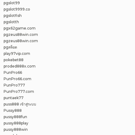
pgslot99
pgslot9999.co
pgslotfish
pgslotth
pgx62game.com
pgzeus88win.com
pgzeus88win.com
pgสล็อต
play97vip.com
pokebet88
proded888x.com
PunPro66
PunPro66.com
PunPro777
PunPro777.com
puntaek77
puss888 เข้าสู่ระบบ
Pussy888
pussy888fun
pussy888play
pussy888win