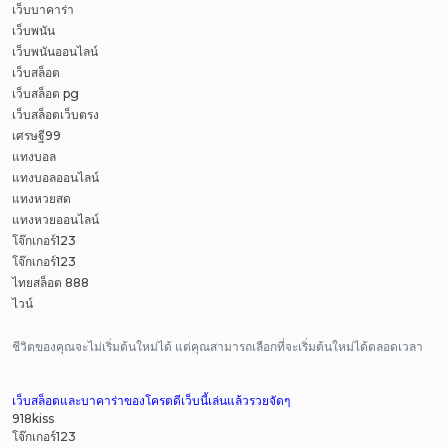
เว็บบาคาร่า
เว็บพนัน
เว็บพนันออนไลน์
เว็บสล็อต
เว็บสล็อต pg
เว็บสล็อตเว็บตรง
เศรษฐี99
แทงบอล
แทงบอลออนไลน์
แทงหวยสด
แทงหวยออนไลน์
โจ๊กเกอร์123
โจ๊กเกอร์123
ไทยสล็อต 888
ไวน์
ชีวิตของคุณจะไม่เริ่มต้นใหม่ได้ แต่คุณสามารถเลือกที่จะเริ่มต้นใหม่ได้ตลอดเวลา
เว็บสล็อตและบาคาร่าของโครตดีเว็บนี้เล่นแล้วรวยจัดๆ
918kiss
โจ๊กเกอร์123