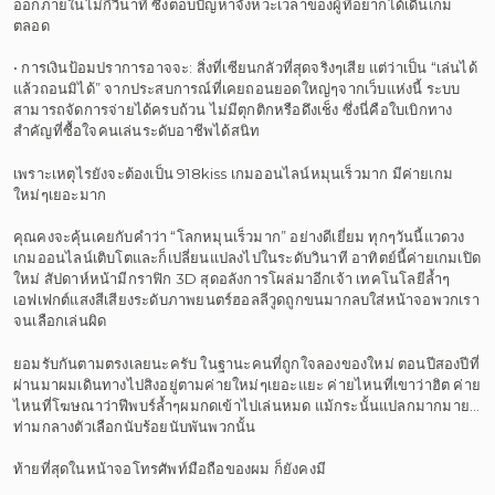
ออกภายในไม่กี่วินาที ซึ่งตอบปัญหาจังหวะเวลาของผู้ที่อยากได้เดินเกม
ตลอด
• การเงินป้อมปราการอาจจะ: สิ่งที่เซียนกลัวที่สุดจริงๆเสีย แต่ว่าเป็น “เล่นได้
แล้วถอนมิได้” จากประสบการณ์ที่เคยถอนยอดใหญ่ๆจากเว็บแห่งนี้ ระบบ
สามารถจัดการจ่ายได้ครบถ้วน ไม่มีตุกติกหรือดึงเช็ง ซึ่งนี่คือใบเบิกทาง
สำคัญที่ซื้อใจคนเล่นระดับอาชีพได้สนิท
เพราะเหตุไรยังจะต้องเป็น 918kiss เกมออนไลน์หมุนเร็วมาก มีค่ายเกม
ใหม่ๆเยอะมาก
คุณคงจะคุ้นเคยกับคำว่า “โลกหมุนเร็วมาก” อย่างดีเยี่ยม ทุกๆวันนี้แวดวง
เกมออนไลน์เติบโตและก็เปลี่ยนแปลงไปในระดับวินาที อาทิตย์นี้ค่ายเกมเปิด
ใหม่ สัปดาห์หน้ามีกราฟิก 3D สุดอลังการโผล่มาอีกเจ้า เทคโนโลยีล้ำๆ
เอฟเฟกต์แสงสีเสียงระดับภาพยนตร์ฮอลลีวูดถูกขนมากลบใส่หน้าจอพวกเรา
จนเลือกเล่นผิด
ยอมรับกันตามตรงเลยนะครับ ในฐานะคนที่ถูกใจลองของใหม่ ตอนปีสองปีที่
ผ่านมาผมเดินทางไปสิงอยู่ตามค่ายใหม่ๆเยอะแยะ ค่ายไหนที่เขาว่าฮิต ค่าย
ไหนที่โฆษณาว่าฟีพบร์ล้ำๆผมกดเข้าไปเล่นหมด แม้กระนั้นแปลกมากมาย…
ท่ามกลางตัวเลือกนับร้อยนับพันพวกนั้น
ท้ายที่สุดในหน้าจอโทรศัพท์มือถือของผม ก็ยังคงมี