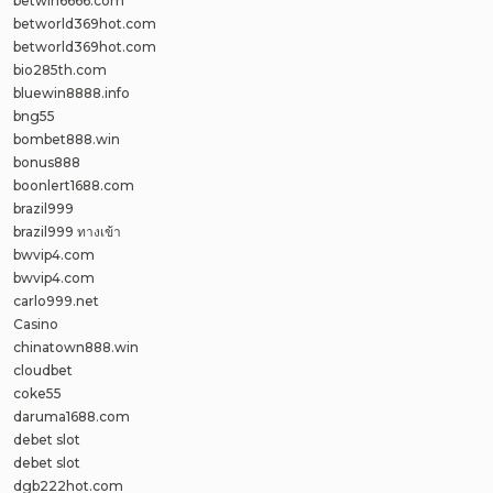
betwin6666.com
betworld369hot.com
betworld369hot.com
bio285th.com
bluewin8888.info
bng55
bombet888.win
bonus888
boonlert1688.com
brazil999
brazil999 ทางเข้า
bwvip4.com
bwvip4.com
carlo999.net
Casino
chinatown888.win
cloudbet
coke55
daruma1688.com
debet slot
debet slot
dgb222hot.com