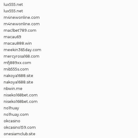
lux555.net
lux555.net
m4newonline.com
m4newonline.com
mac1bet789.com
macau69
macau888.win
meekin365day.com
mercyrosa168.com
mfj889xx.com
mib555s.com
nakoya1688.site
nakoya1688.site
nbwin.me
niseko168bet.com
niseko168bet.com
no1huay
no1huay.com
okcasino
okcasino159.com
onesiamclub.site