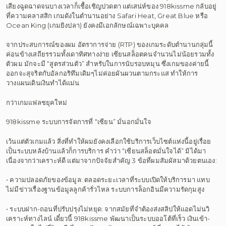
เสียงฉูดฉาดจนบางเวลาก็เชื้อเชิญปวดตา แต่เสน่ห์ของ 918kissme กลับอยู่
ที่ความคลาสสิก เกมดังในตำนานอย่าง Safari Heat, Great Blue หรือ
Ocean King (เกมยิงปลา) ยังคงมีเอกลักษณ์เฉพาะบุคคล
จากประสบการณ์ของผม อัตราการจ่าย (RTP) ของเกมระดับตำนานกลุ่มนี้
ค่อนข้างเสถียรรวมทั้งเดาทิศทางง่าย เซียนสล็อตคนจำนวนไม่น้อยรวมทั้ง
ตัวผม มักจะมี “สูตรส่วนตัว” สำหรับในการนับรอบหมุน ซึ่งเกมของค่ายนี้
ออกจะสุจริตกับอัลกอริทึมเดิมๆไม่ค่อยผันผวนตามกระแส ทำให้การ
วางแผนเดินเงินทำได้แม่น
กว่าเกมแฟลชยุคใหม่
918kissme ระบบการจัดการที่ “เซียน” มั่นอกมั่นใจ
เว้นแต่ตัวเกมแล้ว สิ่งที่ทำให้ผมยังคงเลือกใช้บริการเว็บไซต์แห่งนี้อยู่เรื่อย
เป็นระบบหลังบ้านแล้วก็การบริการ คำว่า “เซียนสล็อตมั่นใจได้” มิได้มา
เนื่องจากว่าเคราะห์ดี แต่มาจากปัจจัยสำคัญ 3 ข้อที่ผมสัมผัสมาด้วยตนเอง:
• ความปลอดภัยของข้อมูล: ตลอดระยะเวลาที่ระบบเปิดให้บริการมา แทบ
ไม่มีข่าวเรื่องฐานข้อมูลลูกค้ารั่วไหล ระบบการล็อกอินมีความรัดกุมสูง
• ระบบฝาก-ถอนที่ปรับปรุงไม่หยุด: จากสมัยที่จำต้องส่งสลิปให้แอดไม่นวิ
เคราะห์ทางไลน์ เดี๋ยวนี้ 918kissme พัฒนาเป็นระบบออโต้ที่เร็ว เงินเข้า-