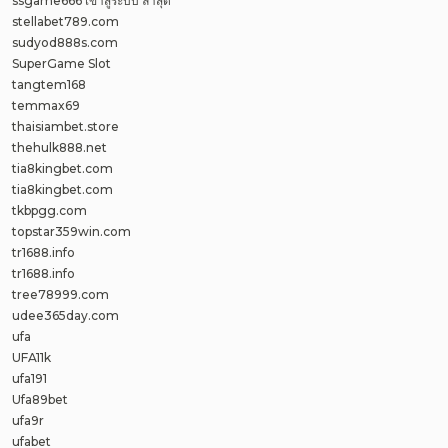
ssgame666 เข้าสู่ระบบ ล่าสุด
stellabet789.com
sudyod888s.com
SuperGame Slot
tangtem168
temmax69
thaisiambet.store
thehulk888.net
tia8kingbet.com
tia8kingbet.com
tkbpgg.com
topstar359win.com
tr1688.info
tr1688.info
tree78999.com
udee365day.com
ufa
UFA11k
ufa191
Ufa89bet
ufa9r
ufabet