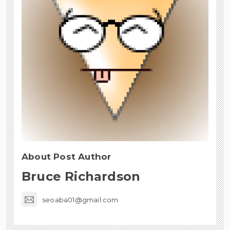
About Post Author
Bruce Richardson
seoaba01@gmail.com