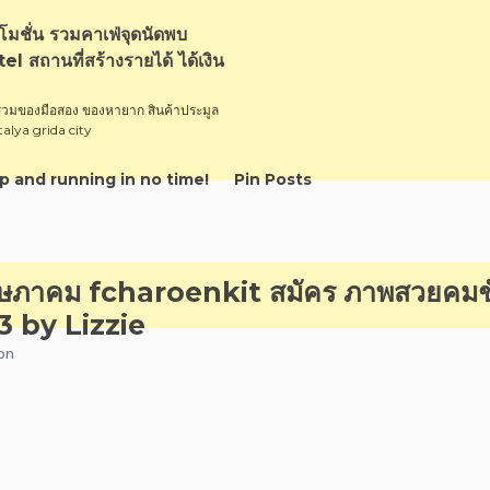
โมชั่น รวมคาเฟ่จุดนัดพบ
 สถานที่สร้างรายได้ ได้เงิน
งรวมของมือสอง ของหายาก สินค้าประมูล
talya grida city
p and running in no time!
Pin Posts
ฤษภาคม fcharoenkit สมัคร ภาพสวยคมชั
73 by Lizzie
on