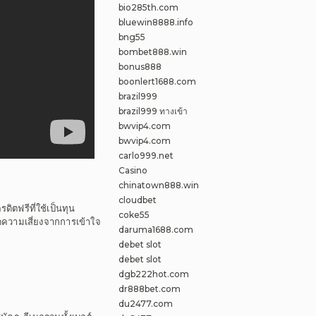
bio285th.com
bluewin8888.info
bng55
bombet888.win
bonus888
boonlert1688.com
brazil999
brazil999 ทางเข้า
bwvip4.com
bwvip4.com
carlo999.net
Casino
chinatown888.win
cloudbet
ิตฟรีที่ใช้เป็นทุน
coke55
ลดความเสี่ยงจากการเข้าใจ
daruma1688.com
debet slot
debet slot
dgb222hot.com
dr888bet.com
du2477.com