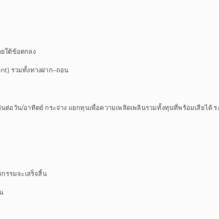
ยใต้ข้อตกลง
nt) รวมทั้งทางฝาก–ถอน
่นต่อวัน/อาทิตย์ กระจ่าง แยกทุนเพื่อความเพลิดเพลินรวมทั้งทุนที่พร้อมเสียได้ 
กรรมจะเสร็จสิ้น
าน