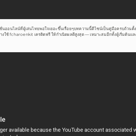
นออนไลน์ที่ผู้เล่นไทยพอใจเยอะขึ้นเรื่อยๆบทความนี้ดีไซน์เป็นคู่มือครบถ้วนตั
ช้ fcharoenkit เครดิตฟรี ให้กำเนิดผลดีสูงสุด — เหมาะสมอีกทั้งผู้เริ่มต้นและผ