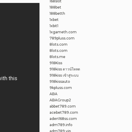
168slot
188bet
188betth
1xbet
1xbit1
1xgameth.com
789pluss.com
8lots.com
8lots.com
8lots.me
918Kiss
918kiss ดาวน์โหลด
918kiss เข้าสู่ระบบ
918kissauto
9kpluss.com
ABA
ABAGroup2
abbet789.com
acebet789.com
aden168ss.com
adm789.info
adm789.vip