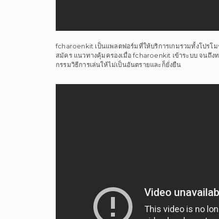
fcharoenkit เป็นแพลตฟอร์มที่ให้บริการเกมรวมทั้งโปรโมชั่
สมัคร แนวทางคุ้มครองเมื่อ fcharoenkit เข้าระบบ จนถึงทางใ
กรรมวิธีการเล่นให้ไม่เป็นอันตรายและก็ยั่งยืน