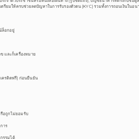
ประจำตัวประชาชนหรือหนังสือเดินทาง (รูปชัดแจ้ง), บัญชีธนาคารที่ตรงกับชื่อผู้ส
่นๆการเตรียมให้ครบช่วยลดปัญหาในการรับรองตัวตน (KYC) รวมทั้งการถอนเงินในอ
ล็อกอยู่
เลข และก็เครื่องหมาย
เครดิตฟรี) ก่อนยืนยัน
รือถูกไม่ยอมรับ
ยการ
รกรรมได้