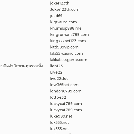
joker123th
Joker123th.com
juad69
k1gt-auto.com
khumsup888.me
kingromans789.com
kingxxxbet123.com
kitti999vip.com
lala55-casino.com
lalikabetsgame.com
ระบุขีดจำกัดขาดทุนรวมทั้ง
lion123
Live22
live22slot
lnw365bet.com
london6789.com
lotto432
luckycat789.com
luckycat789.com
luke999.net
lux555.net
lux555.net