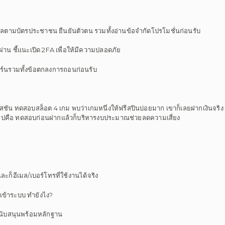
ูลตามบัตรประชาชน ยืนยันตัวตน รวมทั้งอ่านข้อจำกัดโปรโมชั่นก่อนรับ
่าน ชี้แนะเปิด 2FA เพื่อให้มีความปลอดภัย
ิร์นรวมทั้งข้อตกลงการถอนก่อนรับ
เซสชัน ทดสอบสล็อต 4 เกม พบว่าเกมหนึ่งให้ฟรีสปินบ่อยมาก เขาก็เลยฝากเงินจริง
รุปคือ ทดสอบก่อนฝากแล้วก็บริหารงบประมาณช่วยลดความเสี่ยง
ละก็อีเมล/เบอร์โทรที่ใช้งานได้จริง
 เข้าระบบ ทำยังไง?
ยสนับสนุนพร้อมหลักฐาน