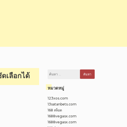
ค้นหา
ดเลือกได้
สำหรับ:
หมวดหมู่
123xos.com
13satanbets.com
168 สล็อต
1688vegasx.com
1688vegasx.com