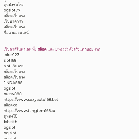
ดูหนังชนโรง
pgslot77
สล็อตเว็บตรง
เว็บบาคาร่า
สล็อตเว็บตรง
ซื้อหวยออนไลน์
เว็บคาสิโนน่าเล่น ทั้ง
สล็อต
และ
บาคาร่า
ตึงจริงแตกบ่อยมาก
joker123
slot168
slot เว็บตรง
สล็อตเว็บตรง
สล็อตเว็บตรง
JINDA888
pgslot
pussy888
https://www.sexyauto168.bet
สล็อตxo
https://www.tangtem168.io
ดูหนังโป๊
1xbetth
pgslot
pg slot
pg slot