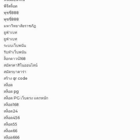
พีจีสล็อต
พุชชี่888
พุซซี่888
มหาวิทยาลัยราชภัฏ
ยูฟ่าเบท
ยูฟ่าเบท
ระบบเว็บพนัน
รับทำเว็บพนัน
ล็อกดาวน์168
สมัครคาสิโนออนไลน์
สมัครบาคาร่า
สร้าง qr code
สล็อต
สล็อต pg
สล็อต PG เว็บตรง แตกหนัก
สล็อต168
สล็อต24
สล็อต456
สล็อต55
สล็อต66
สล็อต666