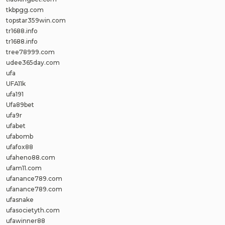
tkbpgg.com
topstar359win.com
tr1688.info
tr1688.info
tree78999.com
udee365day.com
ufa
UFA11k
ufa191
Ufa89bet
ufa9r
ufabet
ufabomb
ufafox88
ufaheno88.com
ufam11.com
ufanance789.com
ufanance789.com
ufasnake
ufasocietyth.com
ufawinner88