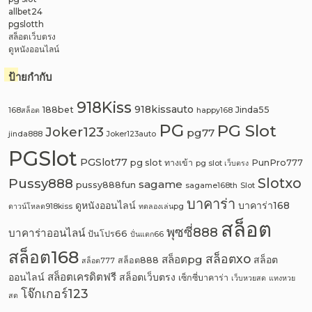
allbet24
pgslotth
สล็อตเว็บตรง
ดูหนังออนไลน์
ป้ายกำกับ
918Kiss
918kissauto
188bet
Jinda55
168สล็อต
happy168
PG
PG Slot
Joker123
pg77
jinda888
Joker123auto
PGSlot
PGSlot77
pg slot ทางเข้า
PunPro777
pg slot เว็บตรง
Slotxo
Pussy888
sagame
pussy888fun
sagame168th
Slot
บาคาร่า
ดูหนังออนไลน์
บาคาร่า168
ดาวน์โหลด918kiss
ทดลองเล่นpg
สล็อต
พุซซี่888
บาคาร่าออนไลน์
ปันโปร66
ปั่นแตก66
สล็อต168
สล็อตxo
สล็อตpg
สล็อต
สล็อต888
สล็อต777
สล็อตเครดิตฟรี
ออนไลน์
สล็อตเว็บตรง
เซ็กซี่บาคาร่า
เว็บหวยสด
แทงหวย
โจ๊กเกอร์123
สด