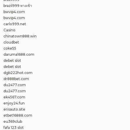
brazil999 ทางเข้า
bwvip4.com
bwvip4.com
carlo999.net
Casino
chinatown888.win
cloudbet
coke55
daruma1688.com
debet slot
debet slot
dgb222hot.com
dr888bet.com
du2477.com
du2477.com
ek4567.com
enjoy24.fun
erisauto.site
etbet16888.com
eu369club
fafa 123 slot