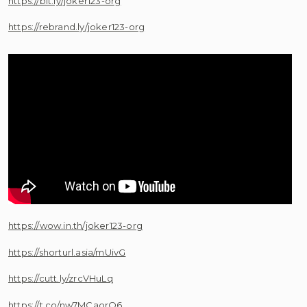
https://bit.ly/joker123-org
https://rebrand.ly/joker123-org
https://wow.in.th/joker123-org
https://shorturl.asia/mUivG
https://cutt.ly/zrcVHuLq
https://t.co/nw7MCaorO6