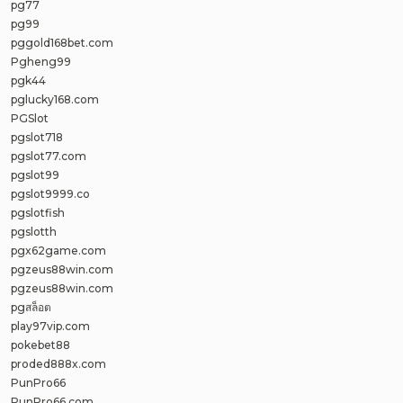
pg77
pg99
pggold168bet.com
Pgheng99
pgk44
pglucky168.com
PGSlot
pgslot718
pgslot77.com
pgslot99
pgslot9999.co
pgslotfish
pgslotth
pgx62game.com
pgzeus88win.com
pgzeus88win.com
pgสล็อต
play97vip.com
pokebet88
proded888x.com
PunPro66
PunPro66.com