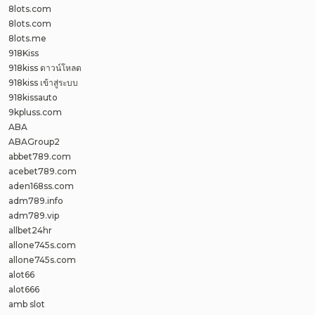
8lots.com
8lots.com
8lots.me
918Kiss
918kiss ดาวน์โหลด
918kiss เข้าสู่ระบบ
918kissauto
9kpluss.com
ABA
ABAGroup2
abbet789.com
acebet789.com
aden168ss.com
adm789.info
adm789.vip
allbet24hr
allone745s.com
allone745s.com
alot66
alot666
amb slot