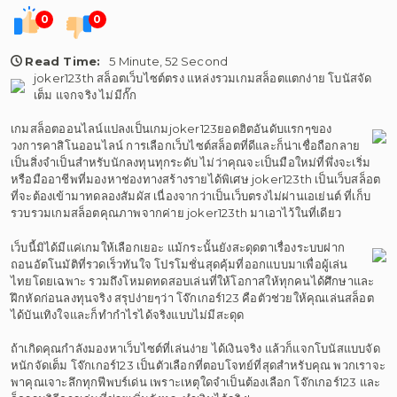
0
0
Read Time:
5 Minute, 52 Second
joker123th สล็อตเว็บไซต์ตรง แหล่งรวมเกมสล็อตแตกง่าย โบนัสจัด
เต็ม แจกจริง ไม่มีกั๊ก
เกมสล็อตออนไลน์แปลงเป็นเกมjoker123ยอดฮิตอันดับแรกๆของ
วงการคาสิโนออนไลน์ การเลือกเว็บไซต์สล็อตที่ดีและก็น่าเชื่อถือกลาย
เป็นสิ่งจำเป็นสำหรับนักลงทุนทุกระดับ ไม่ว่าคุณจะเป็นมือใหม่ที่พึ่งจะเริ่ม
หรือมืออาชีพที่มองหาช่องทางสร้างรายได้พิเศษ joker123th เป็นเว็บสล็อต
ที่จะต้องเข้ามาทดลองสัมผัส เนื่องจากว่าเป็นเว็บตรงไม่ผ่านเอเย่นต์ ที่เก็บ
รวบรวมเกมสล็อตคุณภาพจากค่าย joker123th มาเอาไว้ในที่เดียว
เว็บนี้มิได้มีแค่เกมให้เลือกเยอะ แม้กระนั้นยังสะดุดตาเรื่องระบบฝาก
ถอนอัตโนมัติที่รวดเร็วทันใจ โปรโมชั่นสุดคุ้มที่ออกแบบมาเพื่อผู้เล่น
ไทยโดยเฉพาะ รวมถึงโหมดทดสอบเล่นที่ให้โอกาสให้ทุกคนได้ศึกษาและ
ฝึกหัดก่อนลงทุนจริง สรุปง่ายๆว่า โจ๊กเกอร์123 คือตัวช่วยให้คุณเล่นสล็อต
ได้บันเทิงใจและก็ทำกำไรได้จริงแบบไม่มีสะดุด
ถ้าเกิดคุณกำลังมองหาเว็บไซต์ที่เล่นง่าย ได้เงินจริง แล้วก็แจกโบนัสแบบจัด
หนักจัดเต็ม โจ๊กเกอร์123 เป็นตัวเลือกที่ตอบโจทย์ที่สุดสำหรับคุณ พวกเราจะ
พาคุณเจาะลึกทุกฟีพบร์เด่น เพราะเหตุใดจำเป็นต้องเลือก โจ๊กเกอร์123 และ