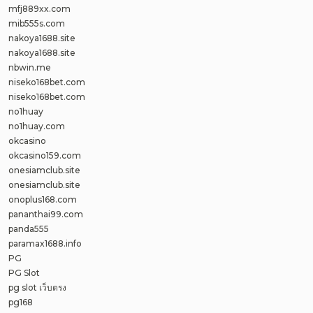
mfj889xx.com
mib555s.com
nakoya1688.site
nakoya1688.site
nbwin.me
niseko168bet.com
niseko168bet.com
no1huay
no1huay.com
okcasino
okcasino159.com
onesiamclub.site
onesiamclub.site
onoplus168.com
pananthai99.com
panda555
paramax1688.info
PG
PG Slot
pg slot เว็บตรง
pg168