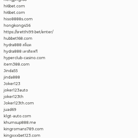
hi6bet.com
hi6bet.com
hiso8888s.com
hongkong456
https://sretthi99.bet/enter/
hubbet168.com
hydra888 สล็อต
hydra888 เครดิตฟรี
hyperclub-casino.com
item388.com
Jinda55
jinda888
Joker123
joker123auto
joker123th
Joker123th.com
juad69
k1gt-auto.com
khumsup888.me
kingromans789.com
kingxxxbet123.com