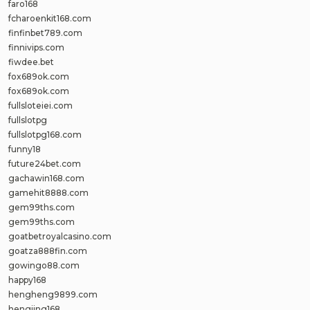
faro168
fcharoenkit168.com
finfinbet789.com
finnivips.com
fiwdee.bet
fox689ok.com
fox689ok.com
fullsloteiei.com
fullslotpg
fullslotpg168.com
funny18
future24bet.com
gachawin168.com
gamehit8888.com
gem99ths.com
gem99ths.com
goatbetroyalcasino.com
goatza888fin.com
gowingo88.com
happy168
hengheng9899.com
hengjing168