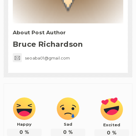
About Post Author
Bruce Richardson
seoaba01@gmail.com
Happy
Sad
Excited
0
%
0
%
0
%