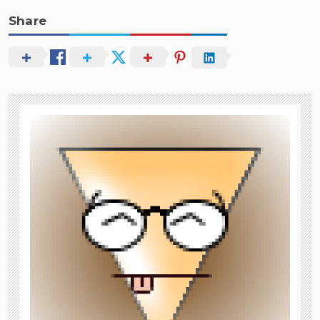
Share