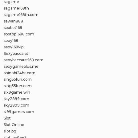
sagame
sagame168th
sagame168th.com
sawan888
sbobet168
sbotop1688.com
sexy168
sexy168vip
Sexybaccarat
sexybaccarat168.com
sexygameplus.me
shinobi24hr.com
sing55fun.com
sing55fun.com
six9game.win
sky2899.com
sky2899.com
sl99games.com
Slot
Slot Online
slot pg
slot เครดิตฟรี