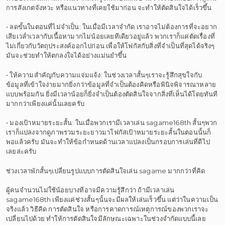
การสังเกตจังหวะ หรือแนวทางที่เคยใช้มาก่อน จะทำให้ตัดสินใจได้เร็วขึ้น
• ลดขั้นในตอนที่ไม่จำเป็น: ในเมื่อมีเวลาจำกัด เราอาจไม่ต้องการที่จะอยาก
เสียเวล่ำเวลากับเนื้อหามากไม่น้อยเลยทีเดียวอยู่แล้ว พวกเราก็แค่ตัดเรื่องที่
ไม่เกี่ยวกับวัตถุประสงค์ออกไปก่อน เพื่อให้โฟกัสกับสิ่งที่จำเป็นที่สุดได้จริงๆ
มันจะช่วยทำให้ตกลงใจได้อย่างแม่นยำขึ้น
• ให้ความสำคัญกับความแจ่มแจ้ง: ในช่วงเวลาสั้นๆเราจะรู้สึกสุขใจกับ
ข้อมูลที่เข้าใจง่ายมากยิ่งกว่าข้อมูลที่จำเป็นต้องคิดหรือพินิจพิจารณาหลาย
แบบพร้อมกัน ยิ่งมีเวลาน้อยก็ยิ่งจำเป็นต้องตัดสินใจจากสิ่งที่เห็นได้โดยทันที
มากกว่าเพียงแค่นั้นเลยครับ
• มองเป้าหมายระยะสั้น: ในเมื่อพวกเรามีเวลาเล่น sagame168th สั้นๆพวก
เราก็แปลงจากดูภาพรวมระยะยาวมาโฟกัสเป้าหมายระยะสั้นในตอนนั้นก็
พอแล้วครับ มันจะทำให้ข้อกำหนดด้านเวลาแปลงเป็นกรอบการเล่นที่ดีไป
เลยล่ะครับ
ช่วงเวลาพักสั้นๆเปลี่ยนรูปแบบการตัดสินใจเล่น sagame มากกว่าที่คิด
ผู้คนจำนวนไม่ใช้น้อยบางทีอาจมีความรู้สึกว่า ถ้ามีเวลาเล่น
sagame168th เพียงแค่ช่วงสั้นๆนั้นจะมีผลให้เล่นเร็วขึ้น แต่ว่าในความเป็น
จริงแล้ว วิธีคิด การตัดสินใจ หรือการคาดการณ์เหตุการณ์ของพวกเราจะ
เปลี่ยนไปด้วย ทำให้การตัดสินใจมีลักษณะเฉพาะในช่วงจำกัดแบบนี้เลย