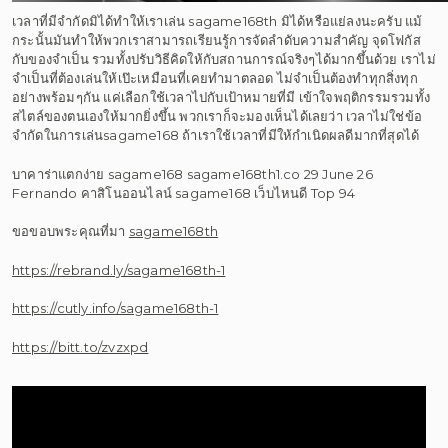
เวลาที่มีจำกัดมิได้ทำให้เราเล่น sagame168th มิได้หรือแย่ลงนะครับ แม้
กระนั้นมันทำให้พวกเราสามารถเรียนรู้การจัดลำดับความสำคัญ จุดโฟกัส
กับของจำเป็น รวมทั้งปรับวิธีคิดให้กับสถานการณ์จริงๆได้มากขึ้นด้วย เราไม่
จำเป็นที่ต้องเล่นให้เป๊ะเหมือนที่เคยทำมาตลอด ไม่จำเป็นต้องทำทุกสิ่งทุก
อย่างพร้อมๆกัน แค่เลือกใช้เวลาไปกับเป้าหมายที่มี เข้าใจพฤติกรรมรวมทั้ง
สไตล์ของตนเองให้มากยิ่งขึ้น พวกเราก็จะมองเห็นได้เลยว่า เวลาไม่ใช่ข้อ
จำกัดในการเล่นsagame168 ถ้าเราใช้เวลาที่มีให้กำเนิดผลดีมากที่สุดได้
บาคาร่าแตกง่าย sagame168 sagame168th1.co 29 June 26
Fernando คาสิโนออนไลน์ sagame168 เว็บไหนดี Top 94
ขอขอบพระคุณที่มา
sagame168th
https://rebrand.ly/sagame168th-1
https://cutly.info/sagame168th-1
https://bitt.to/zvzxpd