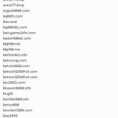
aress77.shop
argus16888.com
ba88th.com
Baccarat
baj88thbz.com
bar4game24hr.com
baslot168bet.com
bbp168.me
bbp168.me
betflixtikto.info
betm4vip.com
betwin6666.com
betworld369hot.com
betworld369hot.com
bio285th.com
bluewin8888.info
bng55
bombet888.win
bonus888
boonlert1688.com
brazil999