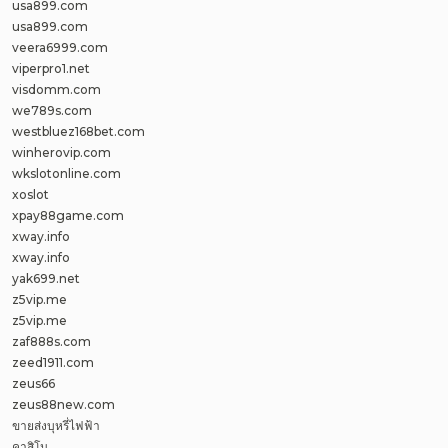
usa899.com
usa899.com
veera6999.com
viperpro1.net
visdomm.com
we789s.com
westbluez168bet.com
winherovip.com
wkslotonline.com
xoslot
xpay88game.com
xway.info
xway.info
yak699.net
z5vip.me
z5vip.me
zaf888s.com
zeed1911.com
zeus66
zeus88new.com
ขายส่งบุหรี่ไฟฟ้า
คาสิโน