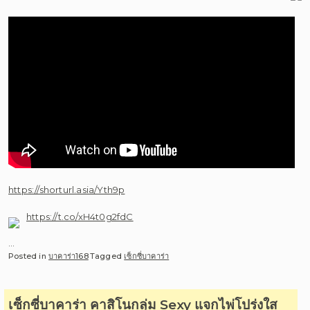
https://shorturl.asia/Yth9p
https://t.co/xH4t0g2fdC
…
Posted in
บาคาร่า168
Tagged
เซ็กซี่บาคาร่า
เซ็กซี่บาคาร่า คาสิโนกลุ่ม Sexy แจกไพ่โปร่งใส