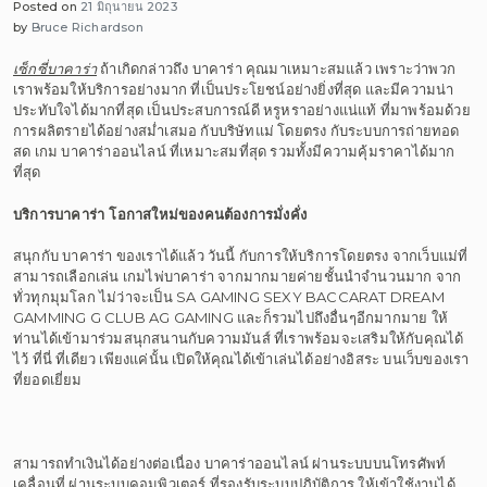
Posted on
21 มิถุนายน 2023
by
Bruce Richardson
เซ็กซี่บาคาร่า
ถ้าเกิดกล่าวถึง บาคาร่า คุณมาเหมาะสมแล้ว เพราะว่าพวก
เราพร้อมให้บริการอย่างมาก ที่เป็นประโยชน์อย่างยิ่งที่สุด และมีความน่า
ประทับใจได้มากที่สุด เป็นประสบการณ์ดี หรูหราอย่างแน่แท้ ที่มาพร้อมด้วย
การผลิตรายได้อย่างสม่ำเสมอ กับบริษัทแม่ โดยตรง กับระบบการถ่ายทอด
สด เกม บาคาร่าออนไลน์ ที่เหมาะสมที่สุด รวมทั้งมีความคุ้มราคาได้มาก
ที่สุด
บริการบาคาร่า โอกาสใหม่ของคนต้องการมั่งคั่ง
สนุกกับ บาคาร่า ของเราได้แล้ว วันนี้ กับการให้บริการโดยตรง จากเว็บแม่ที่
สามารถเลือกเล่น เกมไพ่บาคาร่า จากมากมายค่ายชั้นนำจำนวนมาก จาก
ทั่วทุกมุมโลก ไม่ว่าจะเป็น SA GAMING SEXY BACCARAT DREAM
GAMMING G CLUB AG GAMING และก็รวมไปถึงอื่นๆอีกมากมาย ให้
ท่านได้เข้ามาร่วมสนุกสนานกับความมันส์ ที่เราพร้อมจะเสริมให้กับคุณได้
ไว้ ที่นี่ ที่เดียว เพียงแค่นั้น เปิดให้คุณได้เข้าเล่นได้อย่างอิสระ บนเว็บของเรา
ที่ยอดเยี่ยม
สามารถทำเงินได้อย่างต่อเนื่อง บาคาร่าออนไลน์ ผ่านระบบบนโทรศัพท์
เคลื่อนที่ ผ่านระบบคอมพิวเตอร์ ที่รองรับระบบปฏิบัติการ ให้เข้าใช้งานได้