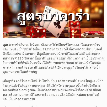
สูตรบาคาร่า
อินเทอร์เน็ตของสิ่งต่างๆได้เปลี่ยนชีวิตของเราในหลายๆด้าน
และแทบจะเป็นไปไม่ได้ที่จะแสดงรายการ อย่างไรก็ตามการเปลี่ยนแปลงที่
ลึกซึ้งและประเมินค่ามากที่สุดคือการแนะนําคาสิโนออนไลน์ในช่วงกลาง
ทศวรรษที่1990 ในเวลานั้นคาสิโนออนไลน์นับไม่ถ้วนพวกเขาเป็นอะไรมาก
ไปกว่าบริษัทที่กําลังดิ้นรนที่จะให้บริการเกมหลายเกม การแนะนําโลกของ
การเล่นการพนันของคาสิโนออนไลน์ได้เปิดประตูธุรกิจใหม่ๆได้กลายเป็น
อุตสาหกรรมใหม่ที่สําคัญ
เมื่อธุรกิจคาสิโนออนไลน์เติบโตขึ้นเป็นอุตสาหกรรมที่มีขนาดใหญ่และมีกํา
ไรการแข่งขันในอุตสาหกรรมคาสิโนได้ทวีความรุนแรงขึ้นดังนั้นจึงมีการ
ลบเกมที่มีคุณภาพสูงและเป็นนวัตกรรมบางอย่าง อย่างไรก็ตามยังคงมีเกม
หลายร้อยเกมและคาสิโนหลายร้อยเกมออนไลน์ซึ่งมีการพัฒนาเกมใหม่
และเป็นนวัตกรรมทุกวัน