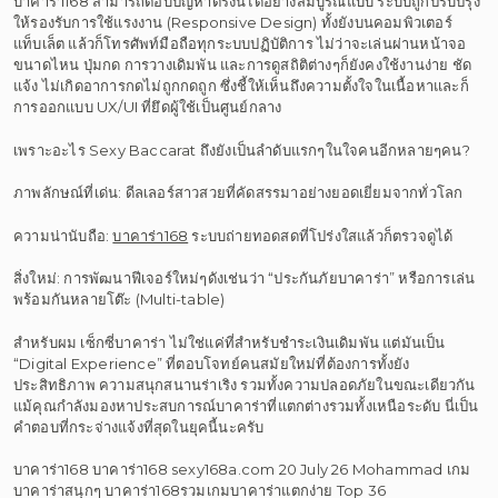
บาคาร่า168 สามารถตอบปัญหาตรงนี้ได้อย่างสมบูรณ์แบบ ระบบถูกปรับปรุง
ให้รองรับการใช้แรงงาน (Responsive Design) ทั้งยังบนคอมพิวเตอร์
แท็บเล็ต แล้วก็โทรศัพท์มือถือทุกระบบปฏิบัติการ ไม่ว่าจะเล่นผ่านหน้าจอ
ขนาดไหน ปุ่มกด การวางเดิมพัน และการดูสถิติต่างๆก็ยังคงใช้งานง่าย ชัด
แจ้ง ไม่เกิดอาการกดไม่ถูกกดถูก ซึ่งชี้ให้เห็นถึงความตั้งใจในเนื้อหาและก็
การออกแบบ UX/UI ที่ยึดผู้ใช้เป็นศูนย์กลาง
เพราะอะไร Sexy Baccarat ถึงยังเป็นลำดับแรกๆในใจคนอีกหลายๆคน?
ภาพลักษณ์ที่เด่น: ดีลเลอร์สาวสวยที่คัดสรรมาอย่างยอดเยี่ยมจากทั่วโลก
ความน่านับถือ:
บาคาร่า168
ระบบถ่ายทอดสดที่โปร่งใสแล้วก็ตรวจดูได้
สิ่งใหม่: การพัฒนาฟีเจอร์ใหม่ๆดังเช่นว่า “ประกันภัยบาคาร่า” หรือการเล่น
พร้อมกันหลายโต๊ะ (Multi-table)
สำหรับผม เซ็กซี่บาคาร่า ไม่ใช่แค่ที่สำหรับชำระเงินเดิมพัน แต่มันเป็น
“Digital Experience” ที่ตอบโจทย์คนสมัยใหม่ที่ต้องการทั้งยัง
ประสิทธิภาพ ความสนุกสนานร่าเริง รวมทั้งความปลอดภัยในขณะเดียวกัน
แม้คุณกำลังมองหาประสบการณ์บาคาร่าที่แตกต่างรวมทั้งเหนือระดับ นี่เป็น
คำตอบที่กระจ่างแจ้งที่สุดในยุคนี้นะครับ
บาคาร่า168 บาคาร่า168 sexy168a.com 20 July 26 Mohammad เกม
บาคาร่าสนุกๆ บาคาร่า168รวมเกมบาคาร่าแตกง่าย Top 36