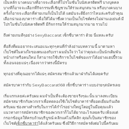
เป็นหลัก บางคนบางทีอาจจะเลือกที่โปรโมชั่นโบนัสเครดิตฟรี บางบุคคล
บางทีก็อาจจะเลือกที่กิจกรรมที่เชิญชวนให้ร่วมสนุกสนาน หรือบางคนบาง
ครั้งก็อาจจะเลือกที่ค่ายเกมก็เป็นไปได้ แตมันจะดียิ่งกว่าไหมล่ะครับถ้าคุณ
เลือกน่ามองบาคาร่า เพื่อให้ได้มาซึ่งความเป็นเว็บไซต์ตรงไม่ผ่านเอเย่นต์ มี
โปรโมชั่นโบนัสเครดิตฟรี มีกิจกรรมให้ร่วมสนุกมากมาย รวมไป
ถึงค่ายเกมดีๆอย่าง SexyBaccarat เซ็กซี่บาคาร่า ด้วย นี่แหละครับ!
คือสิ่งที่ผมอยากจะเสนอแนะทุกๆคนที่กำลังอ่านบทความนี้ มาตามหา
เว็บไซต์ในดวงใจของตนเองกับเรา ผมมั่นใจว่า ไม่ว่าคุณจะเป็นนักเดิมพัน
หน้าเก่าหรือคนใหม่ ก็สามารถใช้บริการเว็บไซต์ของเราได้อย่างแฮปปี้รวม
ทั้งเอนจอยแน่ๆ เนื่องจากว่าตรงนี้มีครบ
ทุกอย่างที่คุณอยากได้แน่ๆ สมัครสมาชิกแล้วมาฝ่ากันได้เลยครับ!
สมัครบาคาร่ากับ SexyBaccarat168 เซ็กซี่บาคาร่า แบบง่ายๆสมัครเลย
เริ่มแรกเลยค่ะครับผม ผมจำเป็นที่จะต้องขายจริงๆฉะนั้น มาลงทะเบียน
สมัครสมาชิกกับพวกเราเพื่อทดลองใช้เว็บไซต์บาคาร่าที่ยอดเยี่ยมกันเถิด
ครับผม ช่องทางสำหรับในการได้กำไรอย่างใหญ่โตอยู่ในมือคุณแล้ว
แนวทางการสมัครสมาชิกของพวกเราก็ไม่ได้ยากอะไรเลยครับ เพียงแต่
กรอกข้อมูลให้ครบถ้วนบริบูรณ์ คลิกแค่ไม่กี่คลิก คุณก็เป็นสมาชิกของ
เว็บไซต์
เซ็กซี่บาคาร่า
ได้แล้วครับผม ซึ่งมีวิธีการสมัครดังต่อไปนี้ครับผม