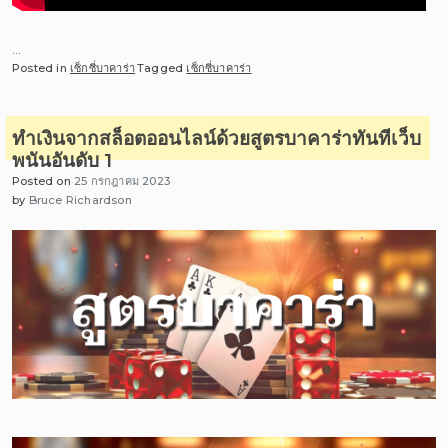
…
Posted in
เซ็กซี่บาคาร่า
Tagged
เซ็กซี่บาคาร่า
ทำเงินจากสล็อตออนไลน์ด้วยสูตรบาคาร่าทันทีเว็บ
พนันอันดับ 1
Posted on
25 กรกฎาคม 2023
by
Bruce Richardson