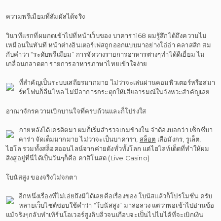
ความพรีเมียมที่สัมผัสได้จริง
วินาทีแรกที่ผมกดเข้าไปที่หน้าเว็บของ บาคาร่า168 ผมรู้สึกได้ถึงความไม่
เหมือนในทันที หน้าต่างอินเตอร์เฟสถูกออกแบบมาอย่างโอ่อ่า คลาสสิก สม
กับคำว่า “ระดับพรีเมียม” การจัดวางรายการอาหารต่างๆทำได้ดีเยี่ยม ไม่
เกลื่อนกลาดตา รายการอาหารภาษาไทยเข้าใจง่าย
ที่สำคัญเป็นระบบเสถียรมากมาย ไม่ว่าจะเล่นผ่านคอมพิวเตอร์หรือสมา
ร์ทโฟนก็ลื่นไหล ไม่มีอาการกระตุกให้เสียอารมณ์ในจังหวะสำคัญเลย
อาณาจักรความเบิกบานใจที่ครบถ้วนและก็โปร่งใส
ภายหลังได้เครดิตมา ผมก็เริ่มสำรวจเกมข้างใน จำต้องบอกว่า เซ็กซี่บา
คาร่า จัดเต็มมากมาย ไม่ว่าจะเป็นบาคาร่า,
สล็อต
เสือมังกร, รูเล็ต,
ไฮโล รวมทั้งสล็อตออนไลน์จากค่ายดังทั่วทั้งโลก แต่ไฮไลท์เด็ดที่ทำให้ผม
สิงสู่อยู่ที่นี่ได้เป็นวันๆก็คือ คาสิโนสด (Live Casino)
โบนัสสูง ของจริงไม่จกตา
อีกหนึ่งเรื่องที่ไม่เอ่ยถึงมิได้เลยคือเรื่องของ โบนัสแล้วก็โปรโมชั่น ครับ
หลายเว็บไซต์ชอบใช้คำว่า “โบนัสสูง” มาล่อลวง แต่ว่าพอเข้าไปอ่านข้อ
แม้จริงๆกลับทำเทิร์นโอเวอร์สูงลิบลิ่วจนเกือบจะเป็นไปไม่ได้ที่จะเบิกเงิน