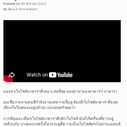
Posted on
30 สิงหาคม 2023
by
Bruce Richardson
มองหาเว็บไซต์บาคาร่าที่เหมาะสมที่สุด มองหาน่ามองบาคาร่า! บาคาร่า
ผมเชื่อว่าหลายคนที่กำลังอ่านบทความนี้อยู่ ต้องมีเว็บไซต์บาคาร่าที่ยอด
เยี่ยมในใจตนเองอยู่แล้วล่ะ แน่นอนครับผมว่า
การที่คุณจะเลือกเว็บไซต์บาคาร่าดีๆสักเว็บไซต์ มันก็เกิดเรื่องที่ยากอยู่
เหมือนกัน บางคนบางครั้งก็อาจจะดูที่ความเป็นเว็บไซต์ตรงไม่ผ่านเอเย่นต์