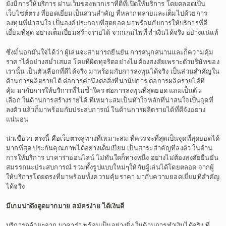
ยังมีการให้บริการ ผ่านเว็บของพวกเราที่ดีที่เปิดให้บริการ โดยตลอดเป็น
เว็บไซต์ตรง ที่ยอดเยี่ยมเป็นส่วนสำคัญ ที่หลากหลายและเต็มไปด้วยการ
ลงทุนที่น่าสนใจ เป็นองค์ประกอบที่สุดยอด มาพร้อมกับการให้บริการที่ดี
เยี่ยมที่สุด อย่างเต็มเปี่ยมสร้างรายได้ จากเกมไพ่ที่ทำเงินได้จริง อย่างแน่แท้
ซึ่งมั่นอกมั่นใจได้ว่า ผู้เล่นจะสามารถยืนยัน การสนุกสนานและก็ความคุ้ม
ราคาได้อย่างสม่ำเสมอ โดยที่ผิดทุจริตอย่างไม่ต้องสงสัยเพราะตัวบริษัทของ
เรานั้น เป็นตัวเลือกที่ดีได้จริง มาพร้อมกับการลงทุนได้จริง เป็นส่วนสำคัญใน
ด้านการผลิตรายได้ ต่อการคำนึงต่อสิ่งที่นานัปการ ต่อการผลิตรายได้ที่
คุ้ม มากับการให้บริการที่ไม่ซ้ำใคร ต่อการลงทุนที่สุดยอด แถมเป็นตัว
เลือก ในด้านการสร้างรายได้ ที่เหมาะสมเป็นหัวใจหลักที่น่าสนใจเป็นจุดที่
ลงตัว แล้วก็มาพร้อมกับประสบการณ์ ในด้านการผลิตรายได้ที่ดีจังอย่าง
แน่นอน
น่าเชื่อว่า ตรงนี้ คือเว็บตรงลู่ทางที่เหมาะสม ที่ควรจะที่สุดเป็นจุดที่สุดยอดได้
มากที่สุด ประกันคุณภาพได้อย่างเต็มเปี่ยม เป็นสาระสำคัญที่ลงตัว ในด้าน
การให้บริการ บาคาร่าออนไลน์ ไม่ทันใดก็ทางหนึ่ง อย่างไม่ต้องสงสัยยืนยัน
สมรรถนะประสบการณ์ รวมทั้งรูปแบบใหม่ๆให้กับผู้เล่นได้โดยตลอด จากผู้
ให้บริการโดยตรงที่มาพร้อมทั้งความคุ้มราคา มากับความยอดเยี่ยมที่สำคัญ
ได้จริง
มีเกมน่าดึงดูดมากมาย สมัครง่าย ได้เงินดี
บริการกล้วยๆจาก บาคาร่า พร้อมเป็นอย่างยิ่ง ในด้านการทำเงินได้จริง ที่