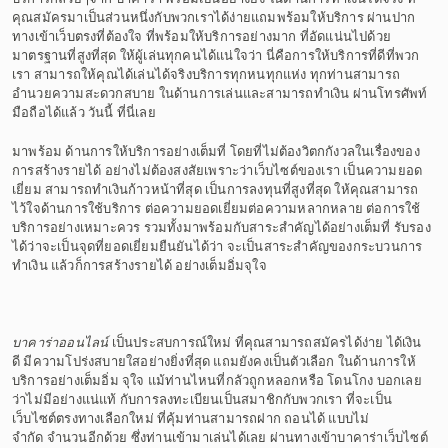
คุณสมัครมาเป็นส่วนหนึ่งกับพวกเราได้ง่ายแถมพร้อมให้บริการ ผ่านปาก
ทางเข้าเว็บตรงที่ต้องใจ ที่พร้อมให้บริการอย่างมาก ที่อัดแน่นไปด้วย
มาตรฐานที่สูงที่สุด ให้ผู้เล่นทุกคนได้แน่ใจว่า นี่คือการให้บริการที่ดีที่พวก
เรา สามารถให้คุณได้เล่นได้จริงบริการทุกหนทุกแห่ง ทุกท่านสามารถ
อำนวยความสะดวกสบาย ในด้านการเล่นและสามารถทำเงิน ผ่านโทรศัพท์
มือถือได้แล้ว วันนี้ ที่นี่เลย
มาพร้อม ด้านการให้บริการอย่างเต็มที่ โดยที่ไม่ต้องวิตกกังวลในเรื่องของ
การสร้างรายได้ อย่างไม่ต้องสงสัยเพราะว่าเว็บไซต์ของเรา เป็นความยอด
เยี่ยม สามารถทำเงินก้าวหน้าที่สุด เป็นการลงทุนที่สูงที่สุด ให้คุณสามารถ
ไว้ใจด้านการใช้บริการ ต่อความยอดเยี่ยมต่อความหลากหลาย ต่อการใช้
บริการอย่างเหมาะควร รวมทั้งมาพร้อมกับสาระสำคัญได้อย่างเต็มที่ รับรอง
ได้ว่าจะเป็นจุดที่ยอดเยี่ยมยืนยันได้ว่า จะเป็นสาระสำคัญของกระบวนการ
ทำเงิน แล้วก็การสร้างรายได้ อย่างเต็มอิ่มจุใจ
บาคาร่าออนไลน์
เป็นประสบการณ์ใหม่ ที่คุณสามารถสมัครได้ง่าย ได้เงิน
ดี มีความโปร่งสบายใสอย่างยิ่งที่สุด แถมยังคงเป็นตัวเลือก ในด้านการให้
บริการอย่างเต็มอิ่ม จุใจ แม้ท่านไหนที่กลัวถูกหลอกหรือ โดนโกง บอกเลย
ว่าไม่มีอย่างแน่แท้ กับการลงทะเบียนเป็นสมาชิกกับพวกเรา ที่จะเป็น
เว็บไซต์ตรงทางเลือกใหม่ ที่คุ้มท่านสามารถฝาก ถอนได้ แบบไม่
จำกัด จำนวนอีกด้วย ซึ่งท่านเข้ามาเล่นได้เลย ผ่านทางเข้าบาคาร่าเว็บไซต์