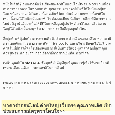
หนึ่งในสิ่งที่ผู้เล่นกังวลคือชื่อเสียงของคาสิโนออนไลน์เพราะพวกเขาเหนื่อย
กับการหลอกลวง ในทางกลับกันคุณควรมองหาคาสิโนที่ให้โบนัสแก่ผู้เล่น
ใหม่ๆเนื่องจากคาสิโนเหล่านี้อาจเป็นที่นิยมเป็นพิเศษ นอกจากนี้คาสิโน
เหล่านี้อาจให้โบนัสเมื่อสมาชิกใหม่ลงทะเบียน นี่เป็นทางเลือกที่ดีมากเพราะ
โบนัสพิสูจน์แล้วว่าเป็นวิธีที่ดีในการดึงดูดผู้เล่นใหม่ คาสิโนออนไลน์ส่วน
ใหญ่ให้โบนัสเป็นกลยุทธ์ทางการตลาดเพื่อดึงดูดลูกค้าใหม่
สิ่งสุดท้ายที่ผู้เล่นต้องการทราบคือตัวเลือกการฝากเงินของคาสิโน พวกเขามี
การโอนเงินผ่านธนาคารเครดิตการ์ดnetellerและบริการอื่นๆหรือไม่? บาง
คาสิโนที่ดีที่สุดให้ผู้ใช้เลือกเงินฝาก นี่เป็นหนึ่งในข้อมูลที่สําคัญที่สุดที่คุณ
ควรรู้เพราะคุณจะสามารถเลือกวิธีการฝากเงินที่สะดวกที่สุด
ดังนั้นคุณมีมัน
slot666
ข้อมูลที่สําคัญที่สุดที่คุณควรรู้เพื่อให้ทางเลือกที่
เหมาะเมื่อคุณต้องการเล่นคาสิโนออนไลน์
…
Posted in
บาคาร่า
,
สล็อต
Tagged
sexy
,
slot666
,
บาคาร่า168
,
สูตรบาคาร่า
,
เซ็กซี่
บาคาร่า
บาคาร่าออนไลน์ ค่ายใหญ่ เว็บตรง คุณภาพเลิศ เปิด
ประสบการณ์หรูหราโดนใจ^^