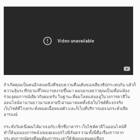
ถ้าเกิดคุณเป็นคนอีกคนหนึ่งที่ชอบความตื่นเต้นของเสียงชิปกระทบกัน แล้วก็
ความลุ้นระทึกยามที่ไพ่เบาๆหงายขึ้นมา ผมบอกเลยว่าคุณเป็นเพื่อนพ้อง
ร่วมอุดมการณ์เดียวกับผมครับ ในฐานะที่ผมโลดแล่นอยู่ในวงการคาสิโน
ออนไลน์มานานยาวนานหลายปี ผ่านมาหมดทั้งยังเว็บไซต์ที่แจกจริง
เว็บไซต์ที่โกงกระทั่งหมดเนื้อหมดตัว และก็เว็บที่บริการแย่จนกระทั่งเสีย
อารมณ์
กระทั่งวันหนึ่งผมได้มาเจอกับ เซ็กซี่บาคาร่า เว็บไซต์คาสิโนออนไลน์ที่
ทำให้มุมมองการพนันของผมแปรไปนิรันดร รวมทั้งนี่คือเรื่องราวจาก
ประสบการณ์ตรงที่ผมต้องการจะเล่าให้ฟังแบบหมดเปลือก