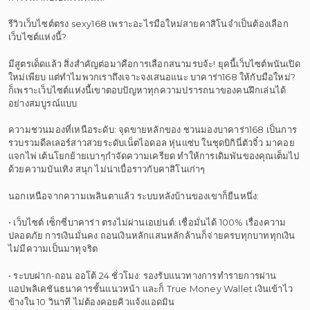
รีวิวเว็บไซต์ตรง sexy168 เพราะอะไรมือใหม่สายคาสิโนจำเป็นต้องเลือก
เว็บไซต์แห่งนี้?
มีสูตรเด็ดแล้ว สิ่งสำคัญต่อมาคือการเลือกสนามรบจ้ะ! ยุคนี้เว็บไซต์พนันเปิด
ใหม่เพียบ แต่ทำไมพวกเราถึงเจาะจงเสนอแนะ บาคาร่า168 ให้กับมือใหม่?
ก็เพราะเว็บไซต์แห่งนี้เขาตอบปัญหาทุกความปรารถนาของคนฝึกเล่นได้
อย่างสมบูรณ์แบบ
ความชวนมองที่เหนือระดับ: จุดขายหลักของ ชวนมองบาคาร่า168 เป็นการ
รวบรวมดีลเลอร์สาวสวยระดับเน็ตไอดอล หุ่นแซ่บ ในชุดบิกินี่ตัวจิ๋ว มาคอย
แจกไพ่ เต้นโยกย้ายเบาๆกำจัดความเครียด ทำให้การเดิมพันของคุณเต็มไป
ด้วยความบันเทิง สนุก ไม่น่าเบื่อราวกับคาสิโนเก่าๆ
นอกเหนือจากความเพลินตาแล้ว ระบบหลังบ้านของเขาก็ยืนหนึ่ง:
• เว็บไซต์ เซ็กซี่บาคาร่า ตรงไม่ผ่านเอเย่นต์: เชื่อมั่นได้ 100% เรื่องความ
ปลอดภัย การเงินมั่นคง ถอนเงินหลักแสนหลักล้านก็จ่ายครบทุกบาททุกเงิน
ไม่มีความเป็นมาทุจริต
• ระบบฝาก-ถอน ออโต้ 24 ชั่วโมง: รองรับแนวทางการทำรายการผ่าน
แอปพลิเคชันธนาคารชั้นแนวหน้า และก็ True Money Wallet เงินเข้าไว
ข้างใน 10 วินาที ไม่ต้องคอยคิวแจ้งแอดมิน