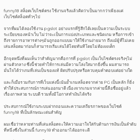
funny18 สล็อตเว็บไซต์ตรง ใช้งานจริงแล้วคิดว่าเป็นมากกว่าเพียงแค่
เว็บไซต์สล็อตทั่วๆไป
จากที่ผมได้ลองใช้งาน pgslot อย่างแรกที่รู้สึกได้เลยเป็นความเป็นระบบ
ระเบียบของหน้าเว็บ ไม่ว่าจะเป็นการแบ่งประเภทและชนิดเกม หรือการเข้า
ถึงรายการอาหารต่างๆมันถูกออกแบบมาให้ใช้งานง่ายมาก ถึงแม้ผู้ที่ไม่เคย
เล่นสล็อตมาก่อนก็สามารถเริ่มเล่นได้โดยทันทีโดยไม่ต้องงงเต็ก
อีกจุดหนึ่งที่ผมเห็นว่าสำคัญมากคือการที่ pgslot เป็นเว็บไซต์ตรงจริงๆไม่
ผ่านตัวกลาง ซึ่งนี้ช่วยทำให้การเล่นมีความโล่งใสมากยิ่งขึ้น ผมสามารถ
มั่นใจได้ว่าเกมที่เล่นเป็นของแท้ ผิดปรับปรุงหรือควบคุมคำตอบแต่อย่างใด
และก็เมื่อรวมกับการที่เว็บแห่งนี้เน้นย้ำเกมสล็อตจากค่าย PG เป็นหลัก ก็ยิ่ง
ทำให้ประสบการณ์การเล่นออกมาดี เนื่องจากเกมจากค่ายนี้ลือชื่ออยู่แล้ว
เรื่องภาพสวย ระบบดี รวมทั้งมีโอกาสทำเงินได้จริง
ประสบการณ์ใช้งานระบบฝากถอนและความเสถียรภาพของเว็บไซต์
funny18 ที่เป็นลักษณะเด่นสำคัญ
ผมเชื่อว่าหลายท่านที่เล่นสล็อตจะให้ความเอาใจใส่กับด้านการเงินเป็นลำดับ
ที่หนึ่งซึ่งในส่วนนี้ funny18 ทำออกมาได้ออกจะดี