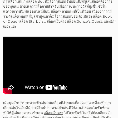
การเลือกเล่นเกมสล็อต slot ที่มีโอกาสแตกง่ายเป็นสิ่งที่ผู้เล่นสล็อตต้องการ
ของทุกคน ด้วยเหตุว่ามีโอกาสสำหรับเพื่อการชนะรางวัลที่สูงขึ้น ซึ่งใน
แวดวงการเดิมพันออนไลน์มีเกมสล็อตหลายเกมที่เป็นที่นิยม เนื่องจากว่ามี
รางวัลแจ็คพอตที่มีมูลค่าสูงแล้วก็มีโอกาสแตกบ่อย ดังเช่นว่า สล็อต Book
of Dead, สล็อต Starburst,
สล็อตเว็บตรง
สล็อต Gonzo’s Quest, และอีก
เยอะแยะ
เมื่อพูดถึงการปากทางเข้าเล่นเกมสล็อตที่ง่ายและก็สะดวก ควรที่จะทำการ
เลือกเล่นในเว็บที่มีการดีไซน์ปากทางเข้าเล่นที่ใช้งานง่ายและไม่ซับซ้อน
ทำให้ผู้เล่นสามารถเข้าเล่น
สล็อตเว็บตรง
ได้โดยทันที โดยไม่ต้องเสียเวล่ำ
เวลาสำหรับเพื่อการค้นหาปากทางเข้าหรือการสมัครเป็นสมาชิกที่สลับซับ