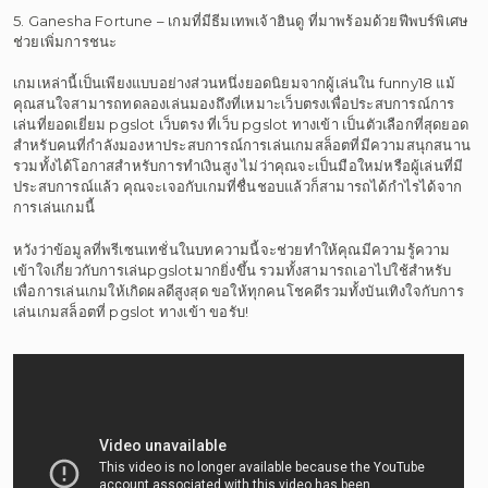
5. Ganesha Fortune – เกมที่มีธีมเทพเจ้าฮินดู ที่มาพร้อมด้วยฟีพบร์พิเศษ
ช่วยเพิ่มการชนะ
เกมเหล่านี้เป็นเพียงแบบอย่างส่วนหนึ่งยอดนิยมจากผู้เล่นใน funny18 แม้
คุณสนใจสามารถทดลองเล่นมองถึงที่เหมาะเว็บตรงเพื่อประสบการณ์การ
เล่นที่ยอดเยี่ยม pgslot เว็บตรง ที่เว็บ pgslot ทางเข้า เป็นตัวเลือกที่สุดยอด
สำหรับคนที่กำลังมองหาประสบการณ์การเล่นเกมสล็อตที่มีความสนุกสนาน
รวมทั้งได้โอกาสสำหรับการทำเงินสูง ไม่ว่าคุณจะเป็นมือใหม่หรือผู้เล่นที่มี
ประสบการณ์แล้ว คุณจะเจอกับเกมที่ชื่นชอบแล้วก็สามารถได้กำไรได้จาก
การเล่นเกมนี้
หวังว่าข้อมูลที่พรีเซนเทชั่นในบทความนี้จะช่วยทำให้คุณมีความรู้ความ
เข้าใจเกี่ยวกับการเล่นpgslotมากยิ่งขึ้น รวมทั้งสามารถเอาไปใช้สำหรับ
เพื่อการเล่นเกมให้เกิดผลดีสูงสุด ขอให้ทุกคนโชคดีรวมทั้งบันเทิงใจกับการ
เล่นเกมสล็อตที่ pgslot ทางเข้า ขอรับ!