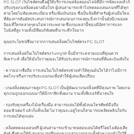
PG SLOT เว็บไซต์ตรงคือผู้ให้บริการเกมสล็อตออนไลน์ที่มีการจัดแจงแล้วก็
ปรับปรุงเกมสล็อตอย่างมือโปร ผู้เล่นสามารถเข้าไปทดลองเล่นเกมฟรีได้ทุก
ค่ายโดยไม่ต้องลงทะเบียน หรือเพิ่มเงินก่อน ซึ่งเป็นข้อดีสำหรับผู้เล่นมือใหม่
ที่ต้องการสัมผัสประสบการณ์การเล่นก่อนการลงทุน ยิ่งกว่านั้นยังมีเกมยอด
นิยมที่ใครหลายๆคนไม่ควรจะพลาด ซึ่งเกมเหล่านี้ชอบมีอัตราการแจก
โบนัสที่สูง รวมทั้งมีฟีพบร์พิเศษที่น่าระทึกใจมาก
คุณประโยชน์ซึ่งมาจากการเล่นสล็อตเว็บไซต์ตรง PG SLOT
การเล่นสล็อตในเว็บไซต์ตรง funny18 นั้นมีสาระหลายแบบที่คุณควร
พิเคราะห์ เพื่อให้มั่นใจว่าคุณจะได้รับประสบการณ์การเล่นที่ดีและบันเทิงใจ
• ความน่าเชื่อถือ การเล่นในเว็บไซต์ตรงช่วยทำให้คุณมั่นใจได้ว่าไม่มีการ
คดโกง หรือการปรับระบบเกมเพื่อทำให้ผู้เล่นเสียเปรียบ
• เกมสล็อตคุณภาพสูง PG SLOT เป็นผู้พัฒนาเกมสล็อตที่มีคุณภาพ โดยเกม
ทุกเกมถูกออกแบบมาให้มีกราฟิกที่งดงาม รวมทั้งฟีเจอร์ที่น่าสนใจ
• รองรับทุกเครื่องไม้เครื่องมือ สามารถเล่นได้ทั้งยังบนโทรศัพท์มือถือ
คอมพิวเตอร์ แล้วก็แท็บเล็ต ไม่ว่าคุณจะอยู่ไหนก็สามารถเพลิดเพลินใจกับ
การเล่นได้ทุกแห่ง
• สล็อตทดลองเล่นฟรี ผู้เล่นสามารถเข้ามาทดสอบเล่นได้ฟรีโดยไม่ต้องเสีย
ตังค์ ซึ่งช่วยให้ผู้เล่นสามารถฝึกฝนความสามารถรวมทั้งทำความเข้าใจวิธี