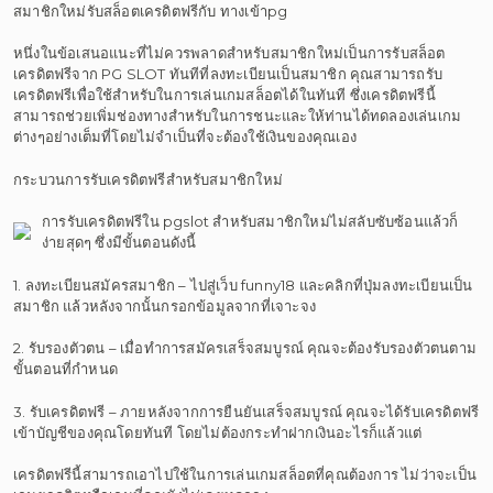
สมาชิกใหม่รับสล็อตเครดิตฟรีกับ ทางเข้าpg
หนึ่งในข้อเสนอแนะที่ไม่ควรพลาดสำหรับสมาชิกใหม่เป็นการรับสล็อต
เครดิตฟรีจาก PG SLOT ทันทีที่ลงทะเบียนเป็นสมาชิก คุณสามารถรับ
เครดิตฟรีเพื่อใช้สำหรับในการเล่นเกมสล็อตได้ในทันที ซึ่งเครดิตฟรีนี้
สามารถช่วยเพิ่มช่องทางสำหรับในการชนะและให้ท่านได้ทดลองเล่นเกม
ต่างๆอย่างเต็มที่โดยไม่จำเป็นที่จะต้องใช้เงินของคุณเอง
กระบวนการรับเครดิตฟรีสำหรับสมาชิกใหม่
การรับเครดิตฟรีใน pgslot สำหรับสมาชิกใหม่ไม่สลับซับซ้อนแล้วก็
ง่ายสุดๆ ซึ่งมีขั้นตอนดังนี้
1. ลงทะเบียนสมัครสมาชิก – ไปสู่เว็บ funny18 และคลิกที่ปุ่มลงทะเบียนเป็น
สมาชิก แล้วหลังจากนั้นกรอกข้อมูลจากที่เจาะจง
2. รับรองตัวตน – เมื่อทำการสมัครเสร็จสมบูรณ์ คุณจะต้องรับรองตัวตนตาม
ขั้นตอนที่กำหนด
3. รับเครดิตฟรี – ภายหลังจากการยืนยันเสร็จสมบูรณ์ คุณจะได้รับเครดิตฟรี
เข้าบัญชีของคุณโดยทันที โดยไม่ต้องกระทำฝากเงินอะไรก็แล้วแต่
เครดิตฟรีนี้สามารถเอาไปใช้ในการเล่นเกมสล็อตที่คุณต้องการ ไม่ว่าจะเป็น