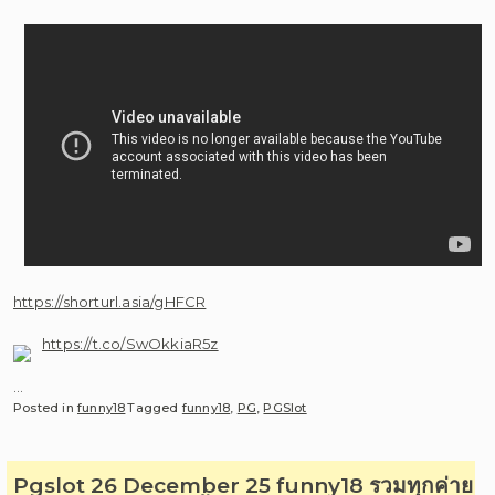
https://shorturl.asia/gHFCR
https://t.co/SwOkkiaR5z
…
Posted in
funny18
Tagged
funny18
,
PG
,
PGSlot
Pgslot 26 December 25 funny18 รวมทุกค่าย