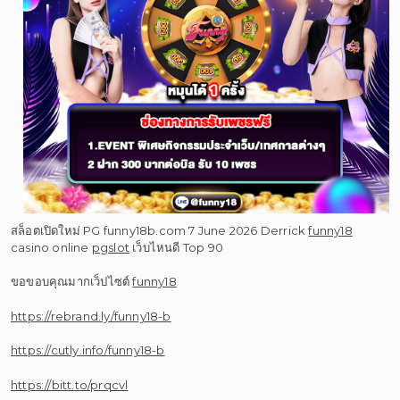
สล็อตเปิดใหม่ PG funny18b.com 7 June 2026 Derrick
funny18
casino online
pgslot
เว็บไหนดี Top 90
ขอขอบคุณมากเว็ปไซต์
funny18
https://rebrand.ly/funny18-b
https://cutly.info/funny18-b
https://bitt.to/prqcvl