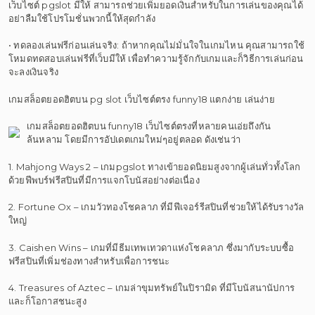
เว็บไซต์ pgslot มีให้ สามารถช่วยเพิ่มยอดเงินสำหรับในการเล่นของคุณได้
อย่าลืมใช้โปรโมชั่นพวกนี้ให้สุดกำลัง
• ทดลองเล่นฟรีก่อนเล่นจริง: ถ้าหากคุณไม่มั่นใจในเกมไหน คุณสามารถใช้
โหมดทดสอบเล่นฟรีที่เว็บมีให้ เพื่อทำความรู้จักกับเกมและก็วิธีการเล่นก่อน
จะลงเงินจริง
เกมสล็อตยอดฮิตบน pg slot เว็บไซต์ตรง funny18 แตกง่าย เล่นง่าย
เกมสล็อตยอดฮิตบน funny18 เว็บไซต์ตรงที่หลายคนเอ่ยถึงกัน
ล้นหลาม โดยมีการอัปเดตเกมใหม่ๆอยู่ตลอด ดังเช่นว่า
1. Mahjong Ways 2 – เกมpgslot ทางเข้ายอดนิยมสูงจากผู้เล่นทั่วทั้งโลก
ด้วยฟีพบร์ฟรีสปินที่มีการแจกโบนัสอย่างต่อเนื่อง
2. Fortune Ox – เกมวัวทองโชคลาภ ที่มีฟีเจอร์รีสปินที่ช่วยให้ได้รับรางวัล
ใหญ่
3. Caishen Wins – เกมที่มีธีมเทพเทวดาแห่งโชคลาภ ซึ่งมากับระบบซื้อ
ฟรีสปินที่เพิ่มช่องทางสำหรับเพื่อการชนะ
4. Treasures of Aztec – เกมล่าขุมทรัพย์ในปิรามิด ที่มีโบนัสนานัปการ
และก็โอกาสชนะสูง