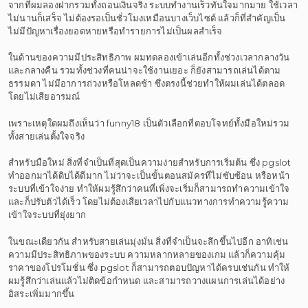
จากที่ผมลองฝากรวมทั้งถอนเงินจริง ระบบทำงานเร็วทันใจมากมาย ใช้เวลา
ไม่นานก็เสร็จ ไม่ต้องรอเป็นชั่วโมงเหมือนบางเว็บไซต์ แล้วก็ที่สำคัญเป็น
ไม่มีปัญหาเรื่องยอดหายหรือทำรายการไม่เป็นผลสำเร็จ
ในด้านของความมีประสิทธิภาพ ผมทดลองเข้าเล่นอีกทั้งช่วงเวลากลางวัน
และกลางคืน รวมทั้งช่วงที่คนน่าจะใช้งานเยอะ ก็ยังสามารถเล่นได้ตาม
ธรรมดา ไม่มีอาการถ่วงหรือโหลดช้า ซึ่งตรงนี้ช่วยทำให้ผมเล่นได้ตลอด
โดยไม่เสียอารมณ์
เพราะเหตุใดผมถึงเห็นว่า funny18 เป็นตัวเลือกที่ตอบโจทย์ทั้งมือใหม่รวม
ทั้งสายเล่นตั้งใจจริง
สำหรับมือใหม่ สิ่งที่จำเป็นที่สุดเป็นความง่ายสำหรับการเริ่มต้น ซึ่ง pgslot
ทำออกมาได้ดิบได้ดีมาก ไม่ว่าจะเป็นขั้นตอนสมัครที่ไม่ซับซ้อน หรือหน้า
ระบบที่เข้าใจง่าย ทำให้ผมรู้สึกว่าคนที่เพิ่งจะเริ่มก็สามารถทำความเข้าใจ
และก็ปรับตัวได้เร็ว โดยไม่ต้องเสียเวลาไปกับแนวทางการทำความรู้ความ
เข้าใจระบบที่ยุ่งยาก
ในขณะเดียวกัน สำหรับสายเล่นมุ่งมั่น สิ่งที่จำเป็นจะลึกขึ้นไปอีก อาทิเช่น
ความมีประสิทธิภาพของระบบ ความหลากหลายของเกม แล้วก็ความคุ้ม
ราคาของโปรโมชั่น ซึ่ง pgslot ก็สามารถตอบปัญหาได้ครบเช่นกัน ทำให้
ผมรู้สึกว่าเล่นแล้วไม่ติดข้อกำหนด และสามารถวางแผนการเล่นได้อย่าง
อิสระเพิ่มมากขึ้น