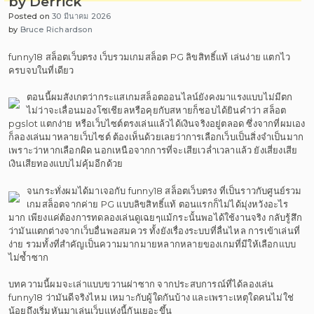
by Derrick
Posted on
30 มีนาคม 2026
by
Bruce Richardson
funny18 สล็อตเว็บตรง เว็บรวมเกมสล็อต PG ลิขสิทธิ์แท้ เล่นง่าย แตกไว
ครบจบในที่เดียว
ตอนนี้ผมสังเกตว่ากระแสเกมสล็อตออนไลน์ยังคงมาแรงแบบไม่มีตก
ไม่ว่าจะเลื่อนมองโซเชียลหรือคุยกับสหายก็ชอบได้ยินคำว่า สล็อต
pgslot แตกง่าย หรือเว็บไซต์ตรงเล่นแล้วได้เงินจริงอยู่ตลอด ซึ่งจากที่ผมเอง
ก็ลองเล่นมาหลายเว็บไซต์ ต้องเห็นด้วยเลยว่าการเลือกเว็บเป็นสิ่งจำเป็นมาก
เพราะว่าหากเลือกผิด นอกเหนือจากการที่จะเสียเวล่ำเวลาแล้ว ยังเสี่ยงเสีย
เงินเสียทองแบบไม่คุ้มอีกด้วย
จนกระทั่งผมได้มาเจอกับ funny18 สล็อตเว็บตรง ที่เป็นราวกับศูนย์รวม
เกมสล็อตจากค่าย PG แบบลิขสิทธิ์แท้ ตอนแรกก็ไม่ได้มุ่งหวังอะไร
มาก เพียงแค่ต้องการทดลองเล่นดูเฉยๆแม้กระนั้นพอได้ใช้งานจริง กลับรู้สึก
ว่ามันแตกต่างจากเว็บอื่นพอสมควร ทั้งยังเรื่องระบบที่ลื่นไหล การเข้าเล่นที่
ง่าย รวมทั้งที่สำคัญเป็นความมากมายหลากหลายของเกมที่มีให้เลือกแบบ
ไม่ซ้ำซาก
บทความนี้ผมจะเล่าแบบขวานผ่าซาก จากประสบการณ์ที่ได้ลองเล่น
funny18 ว่ามันดีจริงไหม เหมาะกับผู้ใดกันบ้าง และเพราะเหตุใดคนไม่ใช่
น้อยถึงเริ่มหันมาเล่นเว็บแห่งนี้กันเยอะขึ้น