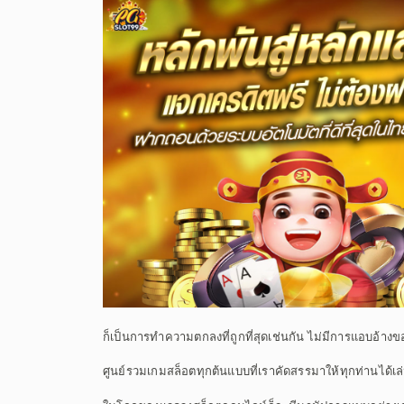
ก็เป็นการทำความตกลงที่ถูกที่สุดเช่นกัน ไม่มีการแอบอ้างข
ศูนย์รวมเกมสล็อตทุกต้นแบบที่เราคัดสรรมาให้ทุกท่านได้เล่นก