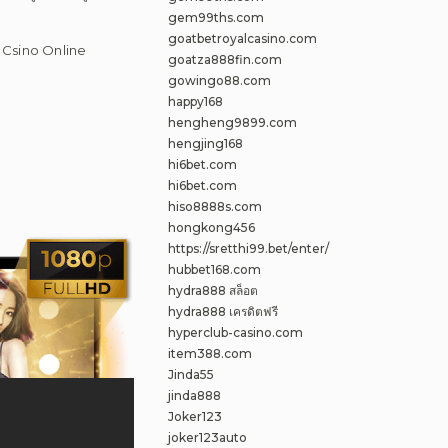
gem99ths.com
goatbetroyalcasino.com
a Csino Online
goatza888fin.com
gowingo88.com
happy168
hengheng9899.com
hengjing168
hi6bet.com
hi6bet.com
hiso8888s.com
hongkong456
https://sretthi99.bet/enter/
hubbet168.com
hydra888 สล็อต
hydra888 เครดิตฟรี
hyperclub-casino.com
item388.com
Jinda55
jinda888
Joker123
joker123auto