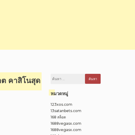
ค้นหา
อต คาสิโนสุด
สำหรับ:
หมวดหมู่
123xos.com
13satanbets.com
168 สล็อต
1688vegasx.com
1688vegasx.com