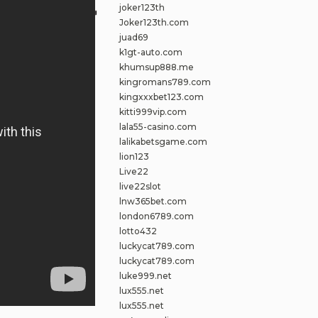
joker123th
Joker123th.com
juad69
k1gt-auto.com
khumsup888.me
kingromans789.com
kingxxxbet123.com
kitti999vip.com
lala55-casino.com
lalikabetsgame.com
lion123
Live22
live22slot
lnw365bet.com
london6789.com
lotto432
luckycat789.com
luckycat789.com
luke999.net
lux555.net
lux555.net