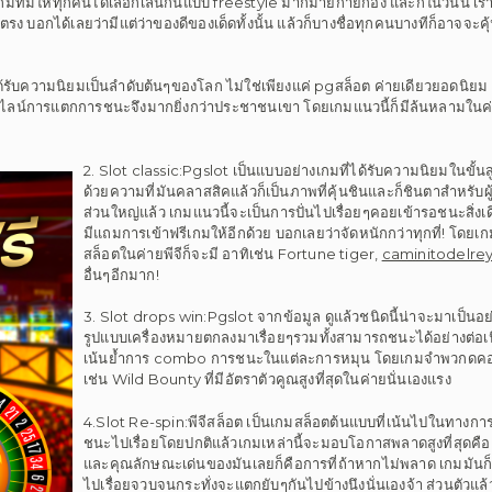
่มีให้ทุกคนได้เลือกเล่นกันแบบ freestyle มากมายก่ายกอง และก็ในวันนี้ เ
 บอกได้เลยว่ามีแต่ว่าของดีของเด็ดทั้งนั้น แล้วก็บางชื่อทุกคนบางทีก็อาจจะคุ้
้รับความนิยมเป็นลำดับต้นๆของโลก ไม่ใช่เพียงแค่ pgสล็อต ค่ายเดียวยอดนิยม แต
าเวย์ ไลน์การแตกการชนะจึงมากยิ่งกว่าประชาชนเขา โดยเกมแนวนี้ก็มีล้นหลามใน
2. Slot classic:Pgslot เป็นแบบอย่างเกมที่ได้รับความนิยมในขั้น
ด้วยความที่มันคลาสสิคแล้วก็เป็นภาพที่คุ้นชินและก็ชินตาสำหรั
ส่วนใหญ่แล้ว เกมแนวนี้จะเป็นการปั่นไปเรื่อยๆคอยเข้ารอชนะสิ่งเ
มีแถมการเข้าฟรีเกมให้อีกด้วย บอกเลยว่าจัดหนักกว่าทุกที่! โดยเ
สล็อตในค่ายพีจีก็จะมี อาทิเช่น Fortune tiger,
caminitodelrey
อื่นๆอีกมาก!
3. Slot drops win:Pgslot จากข้อมูล ดูแล้วชนิดนี้น่าจะมาเป็นอย่
รูปแบบเครื่องหมายตกลงมาเรื่อยๆรวมทั้งสามารถชนะได้อย่างต่อเนื
เน้นย้ำการ combo การชนะในแต่ละการหมุน โดยเกมจำพวกดคอย
เช่น Wild Bounty ที่มีอัตราตัวคูณสูงที่สุดในค่ายนั่นเองแรง
4.Slot Re-spin:พีจีสล็อต เป็นเกมสล็อตต้นแบบที่เน้นไปในทางการเ
ชนะไปเรื่อยโดยปกติแล้วเกมเหล่านี้จะมอบโอกาสพลาดสูงที่สุดคือ 3
และคุณลักษณะเด่นของมันเลยก็คือการที่ถ้าหากไม่พลาด เกมมันก็
ไปเรื่อยจวบจนกระทั่งจะแตกยับๆกันไปข้างนึงนั่นเองจ้า ส่วนตัวแล