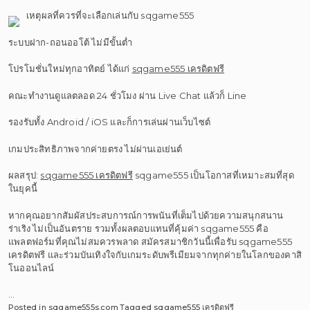
เหตุผลที่ควรที่จะเลือกเล่นกับ sqgame555
ระบบฝาก-ถอนออโต้ ไม่มีขั้นต่ำ
โปรโมชั่นใหม่ทุกอาทิตย์ ได้แก่
sqgame555 เครดิตฟรี
คณะทำงานดูแลตลอด 24 ชั่วโมง ผ่าน Live Chat แล้วก็ Line
รองรับทั้ง Android / iOS และก็การเล่นผ่านเว็บไซต์
เกมประสิทธิภาพจากค่ายตรง ไม่ผ่านเอเย่นต์
ผลสรุป:
sqgame555 เครดิตฟรี
sqgame555 เป็นโอกาสที่เหมาะสมที่สุด
ในยุคนี้
หากคุณอยากสัมผัสประสบการณ์การพนันที่เต็มไปด้วยความสนุกสนาน
ร่าเริง ไม่เป็นอันตราย รวมทั้งผลตอบแทนที่คุ้มค่า sqgame555 คือ
แพลตฟอร์มที่คุณไม่สมควรพลาด สมัครสมาชิกวันนี้เพื่อรับ sqgame555
เครดิตฟรี และร่วมบันเทิงใจกับเกมระดับพรีเมียมจากทุกค่ายในโลกของคาสิ
โนออนไลน์
…
Posted in
sqgame555s.com
Tagged
sqgame555 เครดิตฟรี