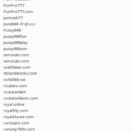
PunPro777
PunPro777.com
puntaek77
puss888 เข้าสู่ระบบ
Pussy888
pussy888fun
pussy888play
pussy888win
ramclubx.com
ramclubx.com
realflikbet.com
RENO88WIN.COM
rich8188.net
rizzbetx.com
rockstar66m
rockstar66win.com
royal online
royal99y.com
royaleluxee.com
run24pro.com
runway789s.com