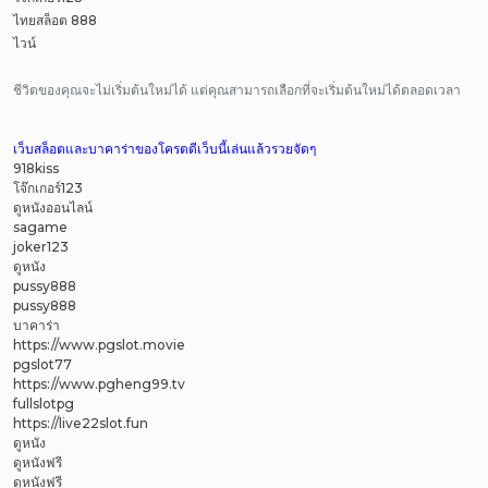
ไทยสล็อต 888
ไวน์
ชีวิตของคุณจะไม่เริ่มต้นใหม่ได้ แต่คุณสามารถเลือกที่จะเริ่มต้นใหม่ได้ตลอดเวลา
เว็บสล็อตและบาคาร่าของโครตดีเว็บนี้เล่นแล้วรวยจัดๆ
918kiss
โจ๊กเกอร์123
ดูหนังออนไลน์
sagame
joker123
ดูหนัง
pussy888
pussy888
บาคาร่า
https://www.pgslot.movie
pgslot77
https://www.pgheng99.tv
fullslotpg
https://live22slot.fun
ดูหนัง
ดูหนังฟรี
ดูหนังฟรี