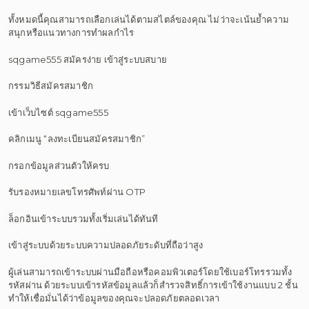
ทั้งหมดนี้คุณสามารถเลือกเล่นได้ตามสไตล์ของคุณ ไม่ว่าจะเน้นย้ำความ
สนุกหรือแนวทางการทำผลกำไร
sqgame555 สมัครง่าย เข้าสู่ระบบสบาย
กรรมวิธีสมัครสมาชิก
เข้าเว็บไซต์ sqgame555
คลิกเมนู “ลงทะเบียนสมัครสมาชิก”
กรอกข้อมูลส่วนตัวให้ครบ
รับรองหมายเลขโทรศัพท์ผ่าน OTP
ล็อกอินเข้าระบบรวมทั้งเริ่มเล่นได้ทันที
เข้าสู่ระบบด้วยระบบความปลอดภัยระดับที่ถือว่าสูง
ผู้เล่นสามารถเข้าระบบผ่านมือถือหรือคอมพิวเตอร์โดยใช้เบอร์โทรรวมทั้ง
รหัสผ่าน ด้วยระบบเข้ารหัสข้อมูลแล้วก็สำรวจสิทธิ์การเข้าใช้งานแบบ 2 ชั้น
ทำให้เชื่อมั่นได้ว่าข้อมูลของคุณจะปลอดภัยตลอดเวลา