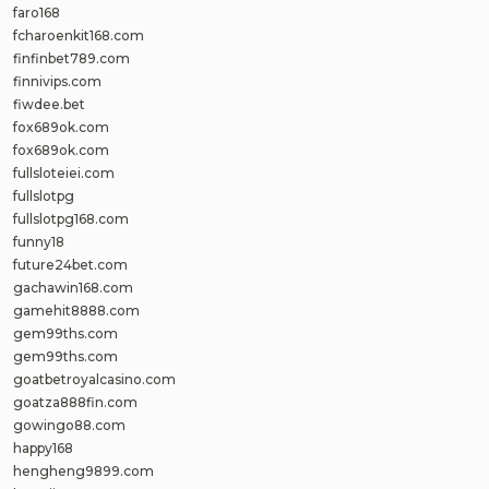
faro168
fcharoenkit168.com
finfinbet789.com
finnivips.com
fiwdee.bet
fox689ok.com
fox689ok.com
fullsloteiei.com
fullslotpg
fullslotpg168.com
funny18
future24bet.com
gachawin168.com
gamehit8888.com
gem99ths.com
gem99ths.com
goatbetroyalcasino.com
goatza888fin.com
gowingo88.com
happy168
hengheng9899.com