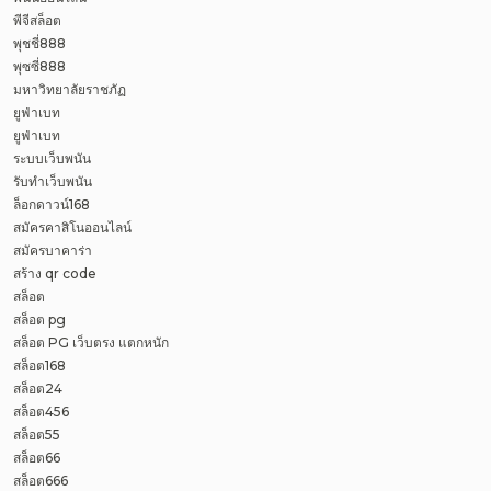
พีจีสล็อต
พุชชี่888
พุซซี่888
มหาวิทยาลัยราชภัฏ
ยูฟ่าเบท
ยูฟ่าเบท
ระบบเว็บพนัน
รับทำเว็บพนัน
ล็อกดาวน์168
สมัครคาสิโนออนไลน์
สมัครบาคาร่า
สร้าง qr code
สล็อต
สล็อต pg
สล็อต PG เว็บตรง แตกหนัก
สล็อต168
สล็อต24
สล็อต456
สล็อต55
สล็อต66
สล็อต666