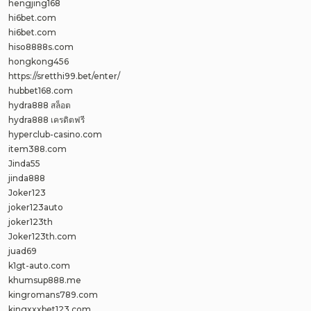
hengjing168
hi6bet.com
hi6bet.com
hiso8888s.com
hongkong456
https://sretthi99.bet/enter/
hubbet168.com
hydra888 สล็อต
hydra888 เครดิตฟรี
hyperclub-casino.com
item388.com
Jinda55
jinda888
Joker123
joker123auto
joker123th
Joker123th.com
juad69
k1gt-auto.com
khumsup888.me
kingromans789.com
kingxxxbet123.com