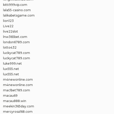
kitti999vip.com
lala55-casino.com
lalikabetsgame.com
lion123
Live22
live22slot
lnw365bet.com
london6789.com
lotto432
luckycat789.com
luckycat789.com
luke999.net
lux555.net
lux555.net
m4newonline.com
m4newonline.com
mac1bet789.com
macau69
macau888.win
meekin365day.com
mercyrosa168.com