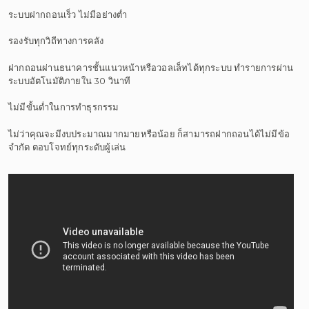
ระบบฝากถอนเร็ว ไม่มีอย่างต่ำ
รองรับทุกวิถีทางการคลัง
ฝากถอนผ่านธนาคารชั้นแนวหน้าหรือวอลเล็ทได้ทุกระบบ ทำรายการผ่าน
ระบบอัตโนมัติภายใน 30 วินาที
ไม่มีขั้นต่ำในการทำธุรกรรม
ไม่ว่าคุณจะมีงบประมาณมากมายหรือน้อย ก็สามารถฝากถอนได้ไม่มีข้อ
จำกัด ตอบโจทย์ทุกระดับผู้เล่น