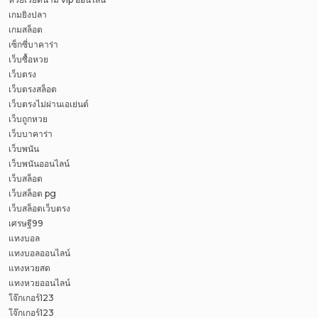
เกมยิงปลา
เกมสล็อต
เซ็กซี่บาคาร่า
เว็บซื้อหวย
เว็บตรง
เว็บตรงสล็อต
เว็บตรงไม่ผ่านเอเย่นต์
เว็บถูกหวย
เว็บบาคาร่า
เว็บพนัน
เว็บพนันออนไลน์
เว็บสล็อต
เว็บสล็อต pg
เว็บสล็อตเว็บตรง
เศรษฐี99
แทงบอล
แทงบอลออนไลน์
แทงหวยสด
แทงหวยออนไลน์
โจ๊กเกอร์123
โจ๊กเกอร์123