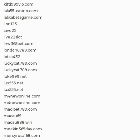
kitti999vip.com
lala55-casino.com
lalikabetsgame.com
lion123
Live22
live22slot
lnw365bet.com
london6789.com
lotto432
luckycat789.com
luckycat789.com
luke999.net
lux555.net
lux555.net
m4newonline.com
m4newonline.com
mac1bet789.com
macau69
macau888.win
meekin365day.com
mercyrosa168.com