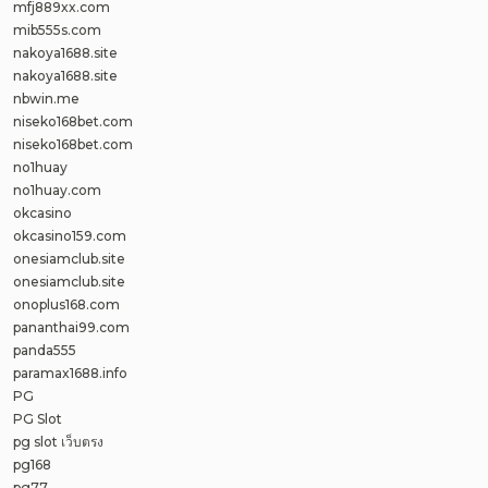
mfj889xx.com
mib555s.com
nakoya1688.site
nakoya1688.site
nbwin.me
niseko168bet.com
niseko168bet.com
no1huay
no1huay.com
okcasino
okcasino159.com
onesiamclub.site
onesiamclub.site
onoplus168.com
pananthai99.com
panda555
paramax1688.info
PG
PG Slot
pg slot เว็บตรง
pg168
pg77