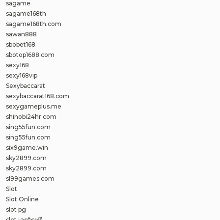
sagame
sagame168th
sagame168th.com
sawan888
sbobet168
sbotop1688.com
sexy168
sexy168vip
Sexybaccarat
sexybaccarat168.com
sexygameplus.me
shinobi24hr.com
sing55fun.com
sing55fun.com
six9game.win
sky2899.com
sky2899.com
sl99games.com
Slot
Slot Online
slot pg
slot เครดิตฟรี