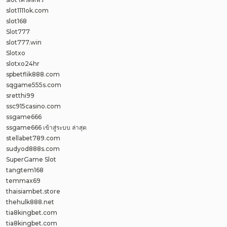
slot1111ok.com
slot168
Slot777
slot777.win
Slotxo
slotxo24hr
spbetflik888.com
sqgame555s.com
sretthi99
ssc915casino.com
ssgame666
ssgame666 เข้าสู่ระบบ ล่าสุด
stellabet789.com
sudyod888s.com
SuperGame Slot
tangtem168
temmax69
thaisiambet.store
thehulk888.net
tia8kingbet.com
tia8kingbet.com