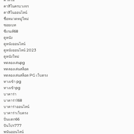
คาสิโนครบวงจร
คาสิโนออนไลน์
ชื่อหมวดหมู่ใหม่
ซอยเบท
ซีเกมส์68
ดูหนัง
ดูหนังออนไลน์
ดูหนังออนไลน์ 2023
ดูหนังใหม่
ทดลองเล่นpg
ทดลองเล่นสล็อต
ทดลองเล่นสล็อต PG เว็บตรง
ทางเข้า pg
ทางเข้าpg
บาคาร่า
บาคาร่า168
บาคาร่าออนไลน์
บาคาร่าเว็บตรง
ปั่นแตก66
ปันโปร777
พนันออนไลน์