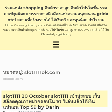
Skip
to
ร่วมแหล่ง shopping สินค้าราคาถูก สินค้าโปรโมชั่น รวม
content
คาเฟ่จุดนัดพบ บรรยากาศดี เมืองแห่งความสนุกสนาน grida
otel สถานที่สร้างรายได้ ได้เงินจริง ลงทุนน้อย กำไรงาม
https://www.gridacity.com รวมแหล่งช้อปปิ้งของวัยรุ่น แหล่งรวมของมือสอง
ของหายาก สินค้าประมูล ราคาส่ง รวมโปรโมชั่น แจกสูงสุด 1000 % แตกง่าย ได้เงิน
จริง antalya grida city
หมวดหมู่:
slot1111ok.com
slot1111ok.com
slot1111 20 October slot1111 เข้าสู่ระบบ เว็บ
สล็อตคุณภาพฝากถอนใน 10 วิเล่นแล้วได้เงิน
แน่นอน Top 59 by Darin