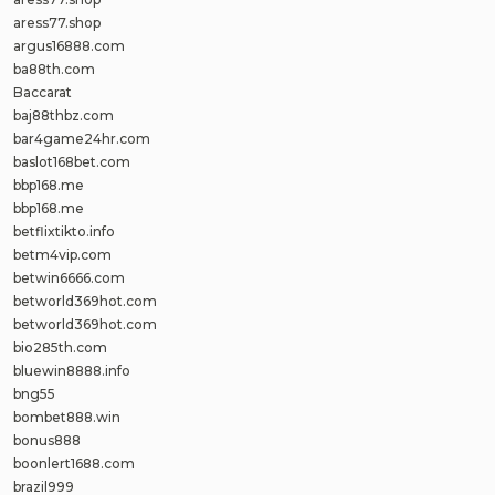
aress77.shop
argus16888.com
ba88th.com
Baccarat
baj88thbz.com
bar4game24hr.com
baslot168bet.com
bbp168.me
bbp168.me
betflixtikto.info
betm4vip.com
betwin6666.com
betworld369hot.com
betworld369hot.com
bio285th.com
bluewin8888.info
bng55
bombet888.win
bonus888
boonlert1688.com
brazil999