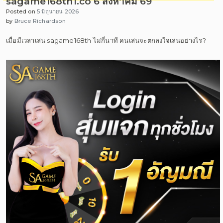
sagame168th1.co 6 สิงหาคม 69
Posted on
5 มิถุนายน 2026
by
Bruce Richardson
เมื่อมีเวลาเล่น sagame168th ไม่กี่นาที คนเล่นจะตกลงใจเล่นอย่างไร?