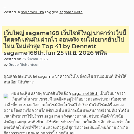
…
Posted in
sagame168th
Tagged
sagame168th
เว็บใหญ่ sagame168 เว็บไซต์ใหญ่ บาคาร่าเว็บนี้
โคตรดี เล่นมัน ฝากไว ถอนจริง จนไม่อยากย้ายไป
ไหน ใหม่ล่าสุด Top 41 by Bennett
sagame168th.fun 25 เม.ย. 2026 พนัน
Posted on
27 มีนาคม 2026
by
Bruce Richardson
คุณลักษณะเด่นของ sagame บาคาร่าเว็บไซต์ตรงไม่ผ่านเอเย่นต์ ที่ทำให้
คนเลือกใช้บริการ
ผมมองเห็นหลายๆคนตัดสินใจเลือก
sagame168th
เป็นเว็บบาคาร่า
เว็บหลักนั้น พวกเขาจะมีเหตุมีผลอยู่ไม่กี่อย่างหรอกครับผม เนื่องจาก
ว่าสิ่งที่พวกเราจะวัดจากเว็บไซต์สักเว็บไซต์ได้จริงๆมันไม่ใช่แค่เรื่องของ
ความโด่งดังหรือความใกล้ชิดแค่นั้น แม้กระนั้นประสบการณ์รวมที่เราได้รับ
เวลาที่พวกเราใช้บริการ sagame จริงๆต่างหากล่ะครับผมคือตัววินิจฉัย
สำคัญ และทุกคนที่เข้ามาใช้บริการกับเราก็กล่าวเป็นเสียงเดียวกันเลยว่า เว็บ
ตรงนี้คือเว็บไซต์ที่ใช้งานแล้วลงตัวสูงที่สุด ไม่ว่าจะเป็นแง่ไหนก็ตาม ถ้าเกิด
ต้องการทราบเหตุผลมากกว่านี้ มาดูกันเลย!