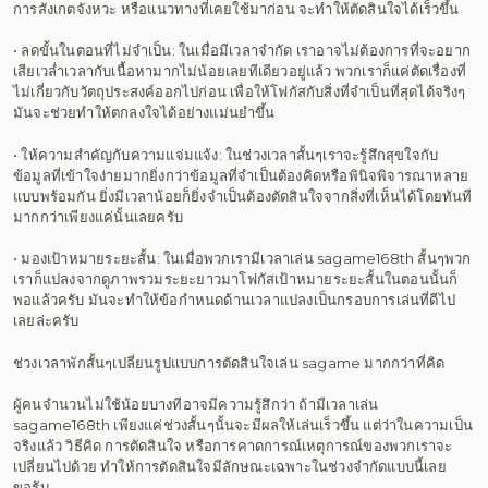
การสังเกตจังหวะ หรือแนวทางที่เคยใช้มาก่อน จะทำให้ตัดสินใจได้เร็วขึ้น
• ลดขั้นในตอนที่ไม่จำเป็น: ในเมื่อมีเวลาจำกัด เราอาจไม่ต้องการที่จะอยาก
เสียเวล่ำเวลากับเนื้อหามากไม่น้อยเลยทีเดียวอยู่แล้ว พวกเราก็แค่ตัดเรื่องที่
ไม่เกี่ยวกับวัตถุประสงค์ออกไปก่อน เพื่อให้โฟกัสกับสิ่งที่จำเป็นที่สุดได้จริงๆ
มันจะช่วยทำให้ตกลงใจได้อย่างแม่นยำขึ้น
• ให้ความสำคัญกับความแจ่มแจ้ง: ในช่วงเวลาสั้นๆเราจะรู้สึกสุขใจกับ
ข้อมูลที่เข้าใจง่ายมากยิ่งกว่าข้อมูลที่จำเป็นต้องคิดหรือพินิจพิจารณาหลาย
แบบพร้อมกัน ยิ่งมีเวลาน้อยก็ยิ่งจำเป็นต้องตัดสินใจจากสิ่งที่เห็นได้โดยทันที
มากกว่าเพียงแค่นั้นเลยครับ
• มองเป้าหมายระยะสั้น: ในเมื่อพวกเรามีเวลาเล่น sagame168th สั้นๆพวก
เราก็แปลงจากดูภาพรวมระยะยาวมาโฟกัสเป้าหมายระยะสั้นในตอนนั้นก็
พอแล้วครับ มันจะทำให้ข้อกำหนดด้านเวลาแปลงเป็นกรอบการเล่นที่ดีไป
เลยล่ะครับ
ช่วงเวลาพักสั้นๆเปลี่ยนรูปแบบการตัดสินใจเล่น sagame มากกว่าที่คิด
ผู้คนจำนวนไม่ใช้น้อยบางทีอาจมีความรู้สึกว่า ถ้ามีเวลาเล่น
sagame168th เพียงแค่ช่วงสั้นๆนั้นจะมีผลให้เล่นเร็วขึ้น แต่ว่าในความเป็น
จริงแล้ว วิธีคิด การตัดสินใจ หรือการคาดการณ์เหตุการณ์ของพวกเราจะ
เปลี่ยนไปด้วย ทำให้การตัดสินใจมีลักษณะเฉพาะในช่วงจำกัดแบบนี้เลย
ขอรับ