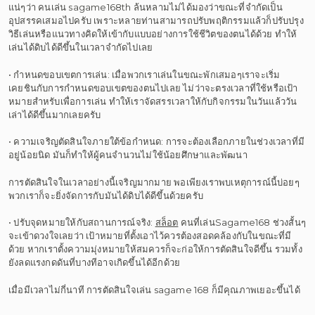
แน่ๆว่า คนเล่น sagame168th ล้นหลามไม่ได้มองว่าขณะที่จำกัดเป็น
อุปสรรคเสมอไปครับ เพราะหลายท่านสามารถปรับพฤติกรรมแล้วก็ปรับปรุง
วิธีเล่นหรือแนวทางคิดให้เข้ากับแบบอย่างการใช้ชีวิตของตนได้ด้วย ทำให้
เล่นได้ดิบได้ดีขึ้นในเวลาจำกัดไปเลย
• กำหนดขอบเขตการเล่น: เมื่อพวกเราเล่นในขณะพักเสมอๆเราจะเริ่ม
เคยชินกับการกำหนดขอบเขตของตนไปเลย ไม่ว่าจะตรงเวลาที่ใช้หรือเป้า
หมายสำหรับเพื่อการเล่น ทำให้เราจัดสรรเวลาให้กับกิจกรรมในวันแล้ววัน
เล่าได้ดีขึ้นมากเลยครับ
• ความเจริญตัดสินใจภายใต้ข้อกำหนด: การจะต้องเลือกภายในช่วงเวลาที่มี
อยู่น้อยนิด มันก็ทำให้ผู้คนจำนวนไม่ใช้น้อยศึกษาและพัฒนา
การตัดสินใจในเวลาอย่างนี้เจริญมากมาย พอเพียงเราพบเหตุการณ์นี้บ่อยๆ
พวกเราก็จะยิ่งจัดการกับมันได้ดิบได้ดีขึ้นด้วยครับ
• ปรับจุดหมายให้กับสถานการณ์จริง:
สล็อต
คนที่เล่นSagame168 ช่วงสั้นๆ
จะเข้าดวงใจเลยว่า เป้าหมายที่ตั้งเอาไว้ควรต้องสอดคล้องกับในขณะที่มี
ด้วย หากเราตั้งความมุ่งหมายให้สมควรก็จะก่อให้การตัดสินใจดีขึ้น รวมทั้ง
ยังลดแรงกดดันที่บางทีอาจเกิดขึ้นได้อีกด้วย
เมื่อมีเวลาไม่กี่นาที การตัดสินใจเล่น sagame 168 ก็มีคุณภาพเยอะขึ้นได้