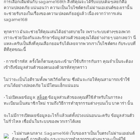
การเลือกเดิมพันกับ sagame168th สิ่งที่คุณจะได้รับแบบเต็มๆเลยก็คือ
ความปลอดภัย แน่นอนว่า ความเป็นเว็บไซต์ตรงไม่ผ่านเอเย่นต์ของเรานั้น
จะช่วยรับรองในเรื่องของความปลอดภัยอยู่แล้ว เนื่องจากว่าการเล่น
sagame168
ทุกคราว มันจะช่วยให้คุณเล่นได้อย่างสบายใจ เพราะระบบต่างๆของพวก
เราจะช่วยป้องกันและรักษาข้อมูลส่วนตัวของคุณได้อย่างง่ายๆ บอกเลยว่า นี่
แหละครับเป็นสิ่งที่คุณเลือกยอมรับได้เลยจากพวกเราเว็บไซต์ตรง กับระบบที่
ดีที่สุดขณะนี้
• การเข้ารหัส: ครั้งใดก็ตามคุณจะเข้ามาใช้บริการกับเรา คุณจำเป็นจะต้อง
เข้าถึงข้อมูลส่วนตัวของตนเองด้วยรหัสทุกคราว
ไม่ว่าจะเป็นไอดีรวมทั้งพาสเวิร์ดก็ตาม ซึ่งมันจะก่อให้คุณสามารถเข้าใช้
งานได้อย่างปลอดภัย ไม่มีโดนแฮ็กแน่นอน
• ไม่เปิดเผยข้อมูล:
สล็อต
ข้อมูลส่วนตัวของคุณที่ใช้สำหรับในการลง
ทะเบียนเป็นสมาชิกใหม่ รวมถึงวิธีการทำธุรกรรมต่างๆบนเว็บ บาคาร่า นั้น
จะไม่มีการเปิดเผยข้อมูลอะไรก็แล้วแต่ทั้งปวงแน่นอนนะครับ ข้อมูลส่วนตัว
ไม่รั่วไหล เชื่อมั่นในระบบของพวกเราได้เลย
• ไม่ผ่านคนกลาง: Sagame168 เว็บของเราเป็นเว็บตรงไม่ผ่านเอเย่นต์
ด้วยเหตุนี้ การเดิมพัน กระบวนการทำธุรกรรมต่างๆเราจะเป็นผู้ให้