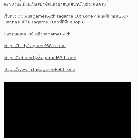
ล่ะก็ ลงทะเบียนเป็นสมาชิกแล้วมาสนุกสนานไปด้วยกันครับ
เว็บตรง100% sagame168th sagame168th.one 4 พฤศจิกายน 2567
Hanna คาสิโน sagame168thที่ดีที่สุด Top 8
ขอขอบคุณมากอ้างอิง
sagame168th
https://bit.ly/sagame168th-one
https://rebrand.ly/sagame168th-one
https://wow.in.th/sagame168th-one