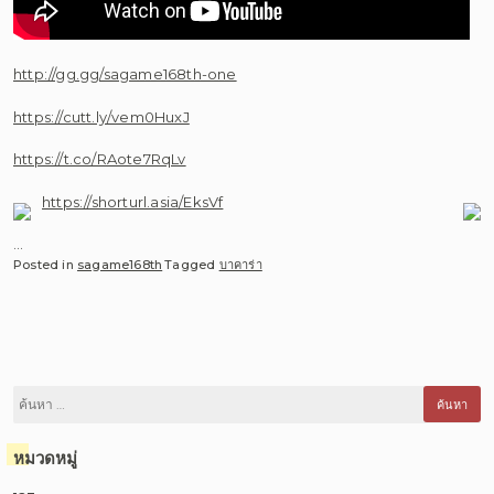
http://gg.gg/sagame168th-one
https://cutt.ly/vem0HuxJ
https://t.co/RAote7RqLv
https://shorturl.asia/EksVf
…
Posted in
sagame168th
Tagged
บาคาร่า
ค้นหา
สำหรับ:
หมวดหมู่