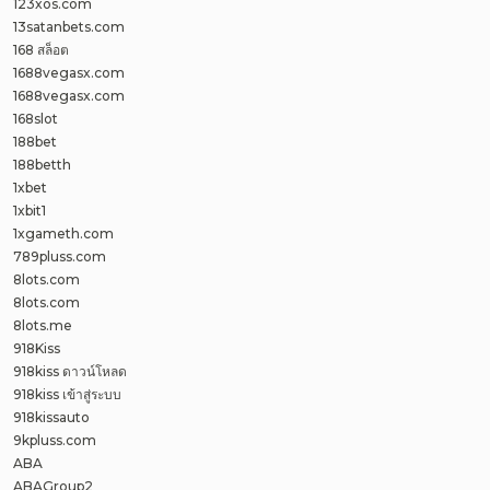
123xos.com
13satanbets.com
168 สล็อต
1688vegasx.com
1688vegasx.com
168slot
188bet
188betth
1xbet
1xbit1
1xgameth.com
789pluss.com
8lots.com
8lots.com
8lots.me
918Kiss
918kiss ดาวน์โหลด
918kiss เข้าสู่ระบบ
918kissauto
9kpluss.com
ABA
ABAGroup2