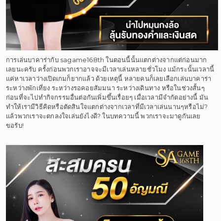
การเล่นบาคาร่ากับ sagame168th ในตอนนี้นั้นแตกต่างจากแต่ก่อนมาก
เลยนะครับ ครั้งก่อนพวกเราอาจจะมีเวลาเล่นหลายชั่วโมง แม้กระนั้นเวลานี้
แค่หาเวลาว่างเปิดเกมก็ยากแล้ว ด้วยเหตุนี้ หลายคนก็เลยเลือกเล่นบาคาร่า
ระหว่างพักเที่ยง ระหว่างรอคอยสัมมนา ระหว่างเดินทาง หรือในช่วงสั้นๆ
ก่อนที่จะไปทำกิจกรรมอื่นต่อกันเพิ่มขึ้นเรื่อยๆ เมื่อเวลามีจำกัดอย่างนี้ มัน
ทำให้เรามีวิธีคิดหรือตัดสินใจแตกต่างจากเวลาที่มีเวลาเล่นนานๆหรือไม่?
แล้วพวกเราจะตกลงใจเล่นยังไงดี? ในบทความนี้ พวกเราจะมาดูกันเลย
ขอรับ!