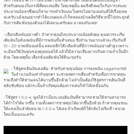
ให้การเล่นบาคาร่า ไม่มีขั้นต่ำ บนเว็บตรงไม่ผ่านเอเย่นต์นั้นเป็นปัญหา
สำหรับตนเองในกรณีที่ผมเล่นเสีย โดยเหตุนั้น ผมจึงพึงพอใจกับการเล่นงบ
ประมาณน้อยๆซึ่งผมก็สามารถทำเงินบนเว็บตรงไม่ผ่านเอเย่นต์ได้เรื่อยเลย
ล่ะครับ แม้คุณอยากทำได้แบบผมล่ะก็ ก็ทดลองนำเคล็ดวิธีพวกนี้ไปประยุกต์
กับการเดิมพันของตัวเองได้เลยนะครับผม มาลองกันเลย!
• เลือกเดิมพันอย่างต่ำ: ถ้าหากคุณมีงบประมาณน้อยดังผม คุณควรจะเริ่ม
เดิมพันในห้องพนันที่มีการพนันขั้นต่ำเสมอ ซึ่งจำนวนมากแล้วจะเริ่มกันที่
10 – 20 บาทเพียงแค่นั้น หลบหลีกโต๊ะเดิมพันที่มีการพนันอย่างต่ำสูง เพราะ
จะมีผลให้เงินทุนของคุณหมดได้ แล้วก็มีความเสี่ยงมากเกินความจำเป็นอีก
ด้วย โดยเหตุนั้น เลือกห้องเดิมพันให้ดีนะขอรับ
• ใช้สูตรเดินเงินคงเดิม: สำหรับสายทุนน้อย การลงพนัน sagame168
ในจำนวนเงินเท่ากันทุกตา จะช่วยลดการเสี่ยงสำหรับเพื่อการขาดทุน
รวมถึงทำให้ท่านเล่นได้นานขึ้นอีกด้วย ไม่จำเป็นต้องใช้สูตรการเดินเงินที่
สลับซับซ้อน แม้กระนั้นถ้าเกิดคุณต้องการเล่นก็ทำได้เหมือนกัน
• ใช้สูตร 1-3-2-4: พูดได้ว่าเป็นระบบเดินเงินที่สามารถช่วยให้ท่านสามารถ
ได้กำไรได้มากขึ้น รวมทั้งลดการขาดทุนได้มากขึ้นอีกด้วย ถ้าหากคุณชนะ
ให้แทงเป็นลำดับหน่วย 1-3-2-4 ได้เลย ถ้าเกิดแพ้ก็ให้กลับไปเริ่มที่ 1 หน่วย
ใหม่นั้นเองนะครับ