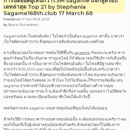
การันตียอดผู้เล่นกว่า1.3M sagame แจกสูตรอัป
เดทล่าสุด Top 21 by Stephania
Sagame168th.club 17 March 68
Posted on
17 กุมภาพันธ์ 2025
by
Bruce Richardson
Sagame168 เว็บตรงอันดับ 1 ในไทยจำเป็นต้อง sagame เท่านั้น บาคาร่า
เว็บไซต์ตรงแท้ 100% ที่สุดของการเดิมพันของคนประเทศไทย
มาเปลี่ยนแปลงโลกของการพนันให้ดีขึ้นกับ
sagame
กันเถอะนะครับ! หาก
คุณกำลังพอใจเกี่ยวกับบาคาร่าออนไลน์ ก็จำต้องมาลองใช้บริการกับมือหนึ่ง
ที่แวดวงแค่นั้น เราเป็นบาคาร่าเว็บไซต์ตรงอันดับ 1 ในไทยที่มีฐานสมาชิก
มากกว่า 900,000 user เยอะที่สุดในไทยปัจจุบันนี้แล้วล่ะครับ บาคาร่า
เว็บไซต์ตรงแท้ 100% ที่สุดของการเดิมพันของชาวไทย สนุกสนานกับบาคา
ร่าออนไลน์ได้ทุกวันตลอด 24 ชั่วโมง โปรโมชั่นและก็กิจกรรมจัดเต็ม เล่น
sagame ปากทางเข้าได้แบบชิวๆฝากถอนง่ายไม่มีอย่างต่ำ หากคุณ
ปรารถนาพนันบาคาร่าล่ะก็ จะต้องรำลึกถึงเราแค่นั้น บอกเลยว่า ไม่มีผิดหวัง
แน่ๆครับผม มาลงทะเบียนเป็นสมาชิกใหม่ได้แล้ววันนี้
เทคนิคการเล่น sagame แบบสายทุนน้อยที่คุณก็เล่นได้แน่นอน
สำหรับวิธีการเล่นบาคาร่าแบบสายทุนน้อยนั้น จะต้องบอกก่อนนะครับว่า ผม
เองก็เป็นหนึ่งในผู้เล่นสายทุนน้อยเช่นกันครับ ด้วยเหตุว่าผมก็ไม่ต้องการ