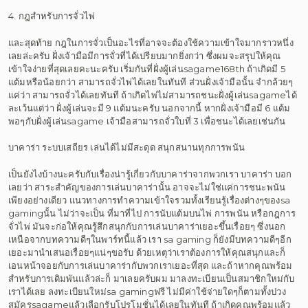
4. กฎสำหรับการจั่วไพ่
และสุดท้าย กฎในการจั่วเป็นอะไรที่อาจจะต้องใช้ความเข้าใจมากราวหนึ่ง
เลยล่ะครับ ฝั่งเจ้ามือมีการจั่วที่ได้เปรียบมากยิ่งกว่า ซึ่งผมจะสรุปให้คุณ
เข้าใจง่ายที่สุดเลยคะนะครับ เริ่มกันที่ฝั่งผู้เล่นsagame168th ถ้าเกิดมี 5
แต้มหรือน้อยกว่า สามารถจั่วไพ่ได้เลยในทันที ส่วนฝั่งเจ้ามือนั้น จำกล้วยๆ
แค่ว่า สามารถจั่วได้เลยทันที ถ้าเกิดไพ่ไม่สามารถชนะฝั่งผู้เล่นsagameได้
ละเว้นแต่ว่า ฝั่งผู้เล่นจะมี 9 แต้มนะครับ นอกจากนี้ หากฝั่งเจ้ามือมี 6 แต้ม
พอๆกับฝั่งผู้เล่นsagame เจ้ามือสามารถจั่วใบที่ 3 เพื่อชนะได้เลยเช่นกัน
บาคาร่า ระบบเสถียร เล่นได้ไม่มีสะดุด สนุกสนานทุกการพนัน
เป็นยังไงบ้างนะครับกับเรื่องน่ารู้เกี่ยวกับบาคาร่าจากพวกเรา บาคาร่า บอก
เลยว่า สาระสำคัญของการเล่นบาคาร่านั้น อาจจะไม่ใช่แค่การชนะพนัน
เพียงอย่างเดียว แนวทางการทำความเข้าใจรวมทั้งเรียนรู้เรื่องต่างๆของsa
gamingนั้น ไม่ว่าจะเป็น ที่มาที่ไป การนับแต้มบนไพ่ การพนัน หรือกฎการ
จั่วไพ่ มันจะก่อให้คุณรู้สึกสนุกกับการเล่นบาคาร่าเยอะขึ้นเรื่อยๆ ซึ่งนอก
เหนือจากบทความดีๆในพาร์ทนี้แล้ว เรา sa gaming ก็ยังมีบทความดีๆอีก
เยอะมานำเสนอเรื่อยๆแน่ๆขอรับ ด้วยเหตุว่าเราต้องการให้คุณสนุกและก็
เอนหน้าจอยกับการเล่นบาคาร่ากับพวกเราเยอะที่สุด และถ้าหากคุณพร้อม
สำหรับการเดิมพันแล้วล่ะก็ มาเลยครับผม มาลงทะเบียนเป็นสมาชิกใหม่กับ
เราได้เลย ลงทะเบียนใหม่sa gamingฟรี ไม่มีค่าใช้จ่ายใดๆก็ตามทั้งปวง
สมัครsagameแล้วเลือกรับโปรโมชั่นได้เลยในทันที ถ้าเกิดคุณพร้อมแล้ว