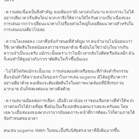
• ความต่อเนื่องเป็นสิ่งสำคัญ: พอเพียงเรามีเวลาเล่นไม่นาน พวกเราจะไม่ได้
อยากเสียเวลาเริ่มต้นใหม่ พวกเราจึงให้ความใส่ใจกับความเกี่ยวเนื่องของ
การเล่นมากกว่าเปลี่ยนแนวทางไปเรื่อยส่วนใหญ่ก็เลยยึดแนวทางสำหรับใน
การเล่นแบบเดียวไปเลย
• ความโลเลลดลง: เวลาคือข้อกำหนดที่สำคัญมาก คนจำนวนไม่น้อยพบว่า
ใช้เวลาตัดสินใจลดน้อยลงกว่าธรรมดาด้วย ซึ่งมันไม่ใช่ว่ามั่นใจมากเกิน
ความจำเป็นนะครับ แม้กระนั้นเพราะว่าไม่มีเวลากลับไปคิดหรือลังเลอีก มัน
ก็เลยทำให้ดูอย่างกับว่าเราตัดสินใจเร็วขึ้นนั่นเอง
• ไม่ได้โฟกัสแม้กระนั้นเกม: การเล่นตอนพักหรือขณะที่กำลังทำกิจกรรม
อื่นๆมันทำให้ความสนใจของเราในการเล่น sagame มิได้อยู่ที่บาคาร่า
อย่างเดียวด้วย พอเพียงจะต้องตัดสินใจในสภาพแวดล้อมที่มีสิ่งรบกวน
มากมาย มันก็ส่งผลต่อแนวทางคิดด้วย
• ความสบายมีผลต่อการเลือก: เมื่อมีเวลาน้อย เราชอบเลือกทางที่ทำให้พวก
เราตกลงใจได้ง่ายที่สุด ซึ่งมันเป็นเรื่องปกติของคนเราเลยล่ะครับผม โดย
เฉพาะเมื่อสมองของพวกเราบากบั่นลดภาระหน้าที่การคิดอะไรก็ตามภายใต้
ข้อกำหนดของเวลา
คนเล่น sagame 168th ในขณะนี้ปรับนิสัยตรงเวลาที่มีเพิ่มมากขึ้น