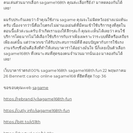
คนเล่นส่วนมากเลือก sagame168th คุณล่ะเลือกรึยัง? มาทดลองกันได้
เลย!
ผมรับประกันเลยว่า ถ้าคุณใช้งาน sagame คุณจะไม่ผิดหวังอย่างแน่แท้นะ
ครับ เนื่องจากว่านี่คือเว็บตรงไม่ผ่านเอเย่นต์ที่มีคนเข้าใช้บริการสูงที่สุดใน
ตอนนี้แล้วล่ะนะครับ ถ้าเกิดเรามองให้ลึกๆล่ะก็ คุณจะเห็นได้เลยว่า คนใช้
บริการโดยมากไม่ได้เลือกใช้บริการกับเราเพียงเพราะว่าระบบที่ดีหรือเสถียร
เพียงแค่นั้น แต่ว่าพวกเขาได้รับประสบการณ์ที่ดี ตอบปัญหากับการใช้แรง
งานจริงๆซึ่งมันคือสิ่งที่ทำให้เล่นบาคาร่าได้อย่างมั่นใจ นี่ก็เลยเป็นตัวเลือก
sagame168th ที่เหมาะสมที่สุดของคนจำนวนมากนั่นเอง มาลองกันได้
เลย!
เว็บบาคาร่าตรง100% sagame168th sagame168th.fun 22 พฤษภาคม
26 Bennett casino online sagame168 ที่ฮิตที่สุด Top 36
ขอขอบคุณweb
sagame
https://rebrand.ly/sagame168th-fun
https://cutly.info/sagame168th-fun
https://bitt.to/x51lth