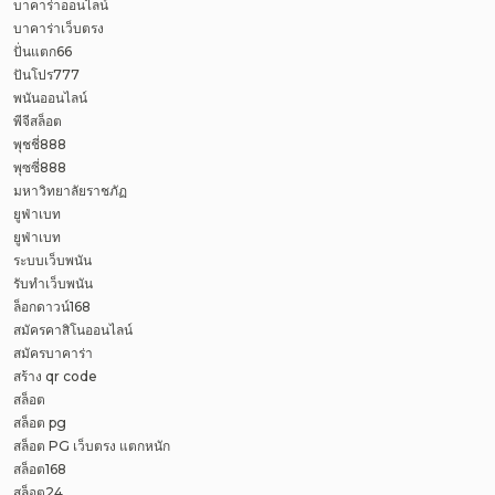
บาคาร่าออนไลน์
บาคาร่าเว็บตรง
ปั่นแตก66
ปันโปร777
พนันออนไลน์
พีจีสล็อต
พุชชี่888
พุซซี่888
มหาวิทยาลัยราชภัฏ
ยูฟ่าเบท
ยูฟ่าเบท
ระบบเว็บพนัน
รับทำเว็บพนัน
ล็อกดาวน์168
สมัครคาสิโนออนไลน์
สมัครบาคาร่า
สร้าง qr code
สล็อต
สล็อต pg
สล็อต PG เว็บตรง แตกหนัก
สล็อต168
สล็อต24