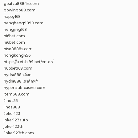
goatza888fin.com
gowingo88.com
happy168
hengheng9899.com
hengjing168
hi6bet.com
hi6bet.com
hiso8888s.com
hongkong456
https://sretthi99.bet/enter/
hubbet168.com
hydra888 สล็อต
hydra888 เครดิตฟรี
hyperclub-casino.com
item388.com
Jinda55
jinda888
Joker123
joker123auto
joker123th
Joker123th.com