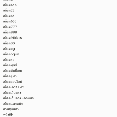
สล็อต456
สล็อต55
สล็อต66
สล็อต666
สล็อต777
สล็อต888
สล็อต918kiss
สล็อต99
สล็อตpg
สล็อตpgแท้
สล็อตxo
สล็อตพุซซี่
สล็อตมันนี่เกม
สล็อตยูฟ่า
สล็อตออนไลน์
สล็อตเครดิตฟรี
สล็อตเว็บตรง
สล็อตเว็บตรง แตกหนัก
สล็อตแตกหนัก
สวนสุนันทา
หนัง69