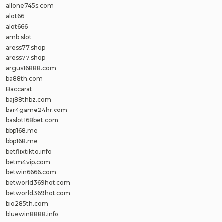
allone745s.com
alot66
alot666
amb slot
aress77.shop
aress77.shop
argus16888.com
ba88th.com
Baccarat
baj88thbz.com
bar4game24hr.com
baslot168bet.com
bbp168.me
bbp168.me
betflixtikto.info
betm4vip.com
betwin6666.com
betworld369hot.com
betworld369hot.com
bio285th.com
bluewin8888.info