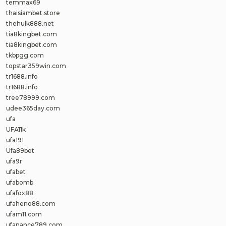
temmax69
thaisiambet.store
thehulk888.net
tia8kingbet.com
tia8kingbet.com
tkbpgg.com
topstar359win.com
tr1688.info
tr1688.info
tree78999.com
udee365day.com
ufa
UFA11k
ufa191
Ufa89bet
ufa9r
ufabet
ufabomb
ufafox88
ufaheno88.com
ufam11.com
ufanance789.com