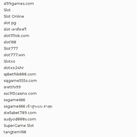
sl99games.com
Slot
Slot Online
slot pg
slot เครดิตฟรี
slot1111ok.com
slot168
Slot777
slot777.win
Slotxo
slotxo24hr
spbetflik888.com
sqgame555s.com
sretthi99
ssc915casino.com
ssgame666
ssgame666 เข้าสู่ระบบ ล่าสุด
stellabet789.com
sudyod888s.com
SuperGame Slot
tangtem168