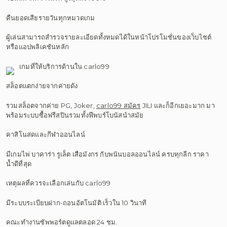
คืนยอดเสียรายวันทุกหมวดเกม
ผู้เล่นสามารถสำรวจรายละเอียดทั้งหมดได้ในหน้าโปรโมชั่นของเว็บไซต์
หรือแอปพลิเคชันหลัก
เกมที่ให้บริการด้านใน carlo99
สล็อตแตกง่ายจากค่ายดัง
รวมสล็อตจากค่าย PG, Joker,
carlo99 สมัคร
JILI และก็อีกเยอะมาก มา
พร้อมระบบซื้อฟรีสปินรวมทั้งฟีพบร์โบนัสนำสมัย
คาสิโนสดและกีฬาออนไลน์
มีเกมไพ่ บาคาร่า รูเล็ต เสือมังกร กับพนันบอลออนไลน์ ครบทุกลีก ราคา
น้ำดีที่สุด
เหตุผลที่ควรจะเลือกเล่นกับ carlo99
มีระบบระเบียบฝาก-ถอนอัตโนมัติ เร็วใน 10 วินาที
คณะทำงานซัพพอร์ตดูแลตลอด 24 ชม.