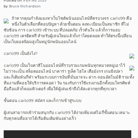
Posted on
9 ตุลาคม 2025
by
Bruce Richardson
ถ้าหากคุณกำลังมองหาเว็บไซต์พนันออนไลน์ที่ครบวงจร carlo99 คือ
หนึ่งในตัวเลือกที่ตอบปัญหา ด้วยขั้นตอน ลงทะเบียนเป็นสมาชิก ที่ไม่
ซับซ้อน การ carlo99 เข้าระบบ ที่ปลอดภัย เร็วทันใจ แล้วก็การมอบ
carlo99 เครดิตฟรี สำหรับผู้เล่นใหม่แล้วก็เก่าโดยตลอด ทำให้ตรงนี้เปลี่ยน
เป็นเว็บยอดนิยมสูงในหมู่นักพนันออนไลน์
carlo99 เป็นยังไง?
carlo99 เป็นเว็บคาสิโนออนไลน์ที่รวบรวมเกมพนันทุกหมวดหมู่เอาไว้
ไม่ว่าจะเป็น สล็อตออนไลน์ บาคาร่า รูเล็ต ไฮโล เสือมังกร เกมยิงปลา
และก็เดิมพันกีฬา พร้อมระบบการเงินที่มั่นอาจจะ ฝาก-ถอนอัตโนมัติ รวมทั้ง
ทีมงานที่คอยให้บริการตลอด 1 วัน รองรับการใช้แรงงานอีกทั้งบนโทรศัพท์
มือถือแล้วก็คอมพิวเตอร์ เพื่อให้ผู้เล่นเข้าถึงได้สะดวกทุกที่ทุกเวลา
ขั้นตอน carlo99 สมัคร และก็การเข้าสู่ระบบ
ผู้เล่นสามารถเข้าร่วมสนุกกับ carlo99 ได้ง่ายเพียงแต่ไม่กี่ขั้นตอน เหมาะ
กับทุกคนที่อยากได้เริ่มต้นเดิมพันอย่างเร็ว