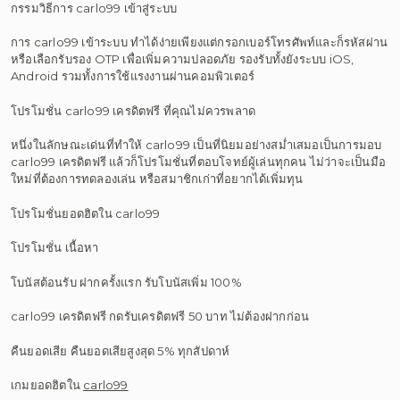
กรรมวิธีการ carlo99 เข้าสู่ระบบ
การ carlo99 เข้าระบบ ทำได้ง่ายเพียงแต่กรอกเบอร์โทรศัพท์และก็รหัสผ่าน
หรือเลือกรับรอง OTP เพื่อเพิ่มความปลอดภัย รองรับทั้งยังระบบ iOS,
Android รวมทั้งการใช้แรงงานผ่านคอมพิวเตอร์
โปรโมชั่น carlo99 เครดิตฟรี ที่คุณไม่ควรพลาด
หนึ่งในลักษณะเด่นที่ทำให้ carlo99 เป็นที่นิยมอย่างสม่ำเสมอเป็นการมอบ
carlo99 เครดิตฟรี แล้วก็โปรโมชั่นที่ตอบโจทย์ผู้เล่นทุกคน ไม่ว่าจะเป็นมือ
ใหม่ที่ต้องการทดลองเล่น หรือสมาชิกเก่าที่อยากได้เพิ่มทุน
โปรโมชั่นยอดฮิตใน carlo99
โปรโมชั่น เนื้อหา
โบนัสต้อนรับ ฝากครั้งแรก รับโบนัสเพิ่ม 100%
carlo99 เครดิตฟรี กดรับเครดิตฟรี 50 บาท ไม่ต้องฝากก่อน
คืนยอดเสีย คืนยอดเสียสูงสุด 5% ทุกสัปดาห์
เกมยอดฮิตใน
carlo99