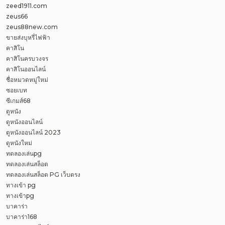
zeed1911.com
zeus66
zeus88new.com
ขายส่งบุหรี่ไฟฟ้า
คาสิโน
คาสิโนครบวงจร
คาสิโนออนไลน์
ชื่อหมวดหมู่ใหม่
ซอยเบท
ซีเกมส์68
ดูหนัง
ดูหนังออนไลน์
ดูหนังออนไลน์ 2023
ดูหนังใหม่
ทดลองเล่นpg
ทดลองเล่นสล็อต
ทดลองเล่นสล็อต PG เว็บตรง
ทางเข้า pg
ทางเข้าpg
บาคาร่า
บาคาร่า168