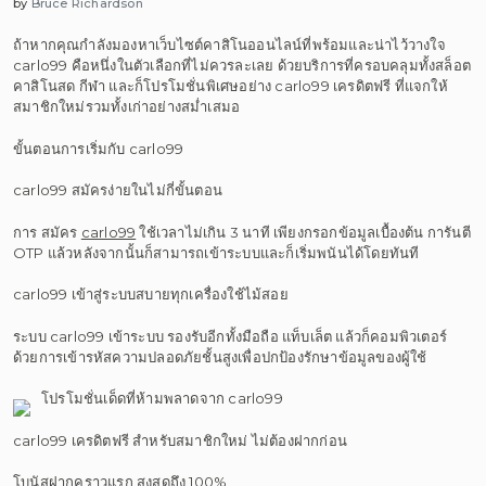
by
Bruce Richardson
ถ้าหากคุณกำลังมองหาเว็บไซต์คาสิโนออนไลน์ที่พร้อมและน่าไว้วางใจ
carlo99 คือหนึ่งในตัวเลือกที่ไม่ควรละเลย ด้วยบริการที่ครอบคลุมทั้งสล็อต
คาสิโนสด กีฬา และก็โปรโมชั่นพิเศษอย่าง carlo99 เครดิตฟรี ที่แจกให้
สมาชิกใหม่รวมทั้งเก่าอย่างสม่ำเสมอ
ขั้นตอนการเริ่มกับ carlo99
carlo99 สมัครง่ายในไม่กี่ขั้นตอน
การ สมัคร
carlo99
ใช้เวลาไม่เกิน 3 นาที เพียงกรอกข้อมูลเบื้องต้น การันตี
OTP แล้วหลังจากนั้นก็สามารถเข้าระบบและก็เริ่มพนันได้โดยทันที
carlo99 เข้าสู่ระบบสบายทุกเครื่องใช้ไม้สอย
ระบบ carlo99 เข้าระบบ รองรับอีกทั้งมือถือ แท็บเล็ต แล้วก็คอมพิวเตอร์
ด้วยการเข้ารหัสความปลอดภัยชั้นสูงเพื่อปกป้องรักษาข้อมูลของผู้ใช้
โปรโมชั่นเด็ดที่ห้ามพลาดจาก carlo99
carlo99 เครดิตฟรี สำหรับสมาชิกใหม่ ไม่ต้องฝากก่อน
โบนัสฝากคราวแรก สูงสุดถึง 100%