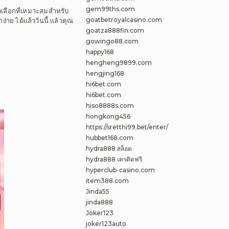
gem99ths.com
ัวเลือกที่เหมาะสมสำหรับ
goatbetroyalcasino.com
าย ได้แล้ววันนี้ แล้วคุณ
goatza888fin.com
gowingo88.com
happy168
hengheng9899.com
hengjing168
hi6bet.com
hi6bet.com
hiso8888s.com
hongkong456
https://sretthi99.bet/enter/
hubbet168.com
hydra888 สล็อต
hydra888 เครดิตฟรี
hyperclub-casino.com
item388.com
Jinda55
jinda888
Joker123
joker123auto