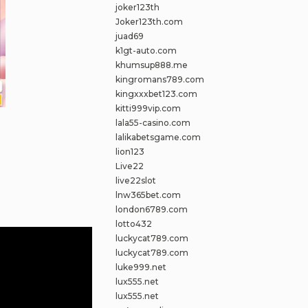
joker123th
Joker123th.com
juad69
k1gt-auto.com
khumsup888.me
kingromans789.com
kingxxxbet123.com
kitti999vip.com
lala55-casino.com
lalikabetsgame.com
lion123
Live22
live22slot
lnw365bet.com
london6789.com
lotto432
luckycat789.com
luckycat789.com
luke999.net
lux555.net
lux555.net