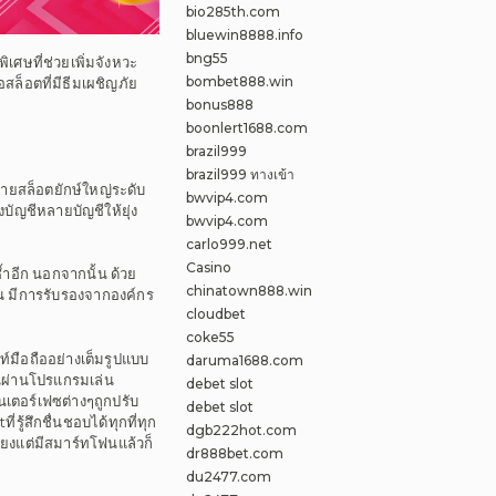
bio285th.com
bluewin8888.info
bng55
เศษที่ช่วยเพิ่มจังหวะ
bombet888.win
อสล็อตที่มีธีมเผชิญภัย
bonus888
boonlert1688.com
brazil999
brazil999 ทางเข้า
ค่ายสล็อตยักษ์ใหญ่ระดับ
bwvip4.com
บัญชีหลายบัญชีให้ยุ่ง
bwvip4.com
carlo999.net
Casino
ำอีก นอกจากนั้น ด้วย
chinatown888.win
ฐาน มีการรับรองจากองค์กร
cloudbet
coke55
์มือถืออย่างเต็มรูปแบบ
daruma1688.com
่นผ่านโปรแกรมเล่น
debet slot
นเตอร์เฟซต่างๆถูกปรับ
debet slot
รู้สึกชื่นชอบได้ทุกที่ทุก
dgb222hot.com
ียงแต่มีสมาร์ทโฟนแล้วก็
dr888bet.com
จ
du2477.com