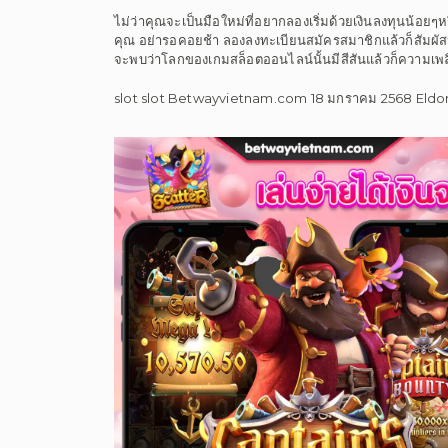
ไม่ว่าคุณจะเป็นมือใหม่ที่อยากลองเริ่มด้วยเงินลงทุนน้อยๆห
คุณ อย่ารอคอยช้า ลองลงทะเบียนสมัครสมาชิกแล้วก็สัมผัสปร
จะพบว่าโลกของเกมสล็อตออนไลน์นั้นมีสีสันแล้วก็ความเพลิ
slot slot Betwayvietnam.com 18 มกราคม 2568 Eldo