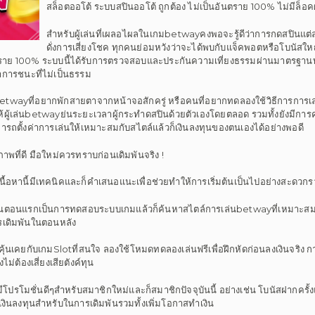
สล็อตออโต้ ระบบสปินออโต้ ถูกต้อง ไม่เป็นอันตราย 100% ไม่มีล็
สำหรับผู้เล่นที่เผลอไผลในเกมbetwayคงพอจะรู้ดีว่าการกดสปินแต่ละ
ดั่งการเสี่ยงโชค ทุกคนย่อมหวังว่าจะได้พบกับแจ็คพอตหรือโบนัสใหญ่ๆ
ราย 100% ระบบนี้ได้รับการตรวจสอบและประกันความเที่ยงธรรมผ่านมาตรฐานทางเ
ราการชนะที่ไม่เป็นธรรม
twayที่อยากพักสายตาจากหน้าจอสักครู่ หรือคนที่อยากทดลองใช้วิธีการการเล่น
ำให้ผู้เล่นbetwayย่นระยะเวลาผู้กระทำดสปินด้วยตัวเองโดยตลอด รวมทั้งยังมี
สามารถตั้งค่าการเล่นให้เหมาะสมกับสไตล์แล้วก็เงินลงทุนของตนเองได้อย่างพอดี
พที่ดี มือใหม่ควรทราบก่อนเดิมพันจริง !
 เนื้อหานี้มีเทคนิคและก็คำเสนอแนะเพื่อช่วยทำให้การเริ่มต้นเป็นไปอย่างสะดวกรว
 บาทในตอนแรกเป็นการทดสอบระบบเกมแล้วก็ค้นหาสไตล์การเล่นbetwayที่เหมาะสม
ารเดิมพันในตอนหลัง
้นเคยกับเกมSlotที่สนใจ ลองใช้โหมดทดลองเล่นฟรีเพื่อฝึกหัดก่อนลงเงินจริง 
ไม่ต้องเสี่ยงเสียตังค์ทุน
ีโปรโมชั่นดีๆสำหรับสมาชิกใหม่และก็สมาชิกปัจจุบันนี้ อย่างเช่น โบนัสฝากครั้ง
งินลงทุนสำหรับในการเดิมพันรวมทั้งเพิ่มโอกาสทำเงิน