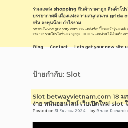
Skip
to
ร่วมแหล่ง shopping สินค้าราคาถูก สินค้าโปร
content
บรรยากาศดี เมืองแห่งความสนุกสนาน grida otel
จริง ลงทุนน้อย กำไรงาม
https://www.gridacity.com รวมแหล่งช้อปปิ้งของวัยรุ่น แหล่
ราคาส่ง รวมโปรโมชั่น แจกสูงสุด 1000 % แตกง่าย ได้เงินจริง an
Blog
Contact
Lets get your new site u
ป้ายกำกับ:
Slot
Slot betwayvietnam.com 18 มกราค
ง่าย พนันออนไลน์ เว็บเปิดใหม่ slot
Posted on
31 ธันวาคม 2024
by
Bruce Richards