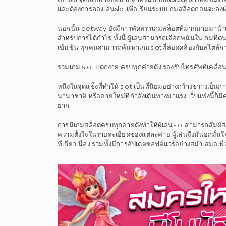
และต้องการลองเล่นslotเพื่อเรียนระบบเกมสล็อตก่อนจะลง
นอกนั้น betway ยังมีการคัดสรรเกมสล็อตที่มากมายมานำเสนอใ
สำหรับการได้กำไร ทั้งนี้ ผู้เล่นสามารถเลือกพนันในเกมที่ต
เข้มข้น ทุกคนสามารถค้นหาเกมslotที่สอดคล้องกับสไตล์การ
รวมเกม slot แตกง่าย ครบทุกค่ายดัง รองรับโทรศัพท์เคลื่อนท
หนึ่งในจุดแข็งที่ทำให้ slot เป็นที่นิยมอย่างกว้างขวางเป
นานาชาติ หรือค่ายใหม่ที่กำลังเดินทางมาแรง เว็บแห่งนี้ก็ม
ยาก
การมีเกมสล็อตครบทุกค่ายดังทำให้ผู้เล่นslotสามารถสัมผ
ความตั้งใจในรายละเอียดของแต่ละค่าย ผู้เล่นจึงมั่นอกมั่น
ที่เกี่ยวเนื่อง รวมทั้งมีการอัปเดตซอฟต์แวร์อย่างสม่ำเสม