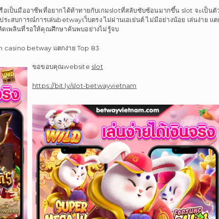
รือเป็นมืออาชีพที่อยากได้ท้าทายกับเกมslotที่สลับซับซ้อนมากขึ้น slot จะเป็นต
ะสบการณ์การเล่นbetwayเว็บตรง ไม่ผ่านเอเย่นต์ ไม่มีอย่างน้อย เล่นง่าย แตกง่
ดเพลินที่รอให้คุณศึกษาค้นพบอย่างไม่รู้จบ
n casino betway แตกง่าย Top 83
ขอขอบคุณwebsite
slot
https://bit.ly/slot-betwayvietnam