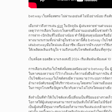
betway เว็บสล็อตตรง ไม่ผ่านเอเย่นต์ ไม่มีอย่างน้อย เริ่มต้
เมื่อกล่าวถึงการเล่น
slot
ในปัจจุบัน ผู้เล่นหลายท่านต่างมอ
เหตุว่าการเลือกเว็บslotเว็บตรงที่ไม่ผ่านเอเย่นต์นั้นช่วยทำ
การฝาก-เบิกเงินที่ไม่มีอย่างน้อย ทำให้ผู้เล่นทุนน้อยหรือม
ทางมาแรงรวมทั้งน่าเฝ้าดูในช่วงเวลานี้คือ betway เว็บไซต์สล
เล่นbetwayมือใหม่และมืออาชีพ เนื่องจากมีระบบการใช้แรงง
ให้เพลิดเพลินเจริญใจ รวมถึงรองรับโทรศัพท์เคลื่อนที่ทุกรุ่
เว็บสล็อต ยอดฮิต มาแรงแห่งปี 2024 เริ่มเดิมพันเพียงแค่ 10 
การเลือกเล่นกับเว็บไซต์สล็อตยอดนิยมอย่าง betway นั้น ผู
ในทางของความน่าไว้วางใจและก็ความยั่งยืนด้านการเงิน ด้
เว็บไซต์betwayเว็บไซต์ตรงมีความหมายว่าระบบการจัดการ
อำนาจบังคับของผู้ให้บริการbetwayโดยตรง ไม่ผ่านมือเอเย
ในการถูกโกงหรือปัญหาเกี่ยวกับความไม่โปร่งใสลงอย่างยิ่ง
สิ่งจำเป็นที่ทำให้เว็บไซต์แห่งนี้เปลี่ยนเป็นที่นิยมอย่างรวดเ
โอกาสให้ผู้เล่นทุกคนสามารถร่วมบันเทิงใจได้โดยไม่มีข้อจ
เป็นผู้เล่นที่มีทุนมากหรือน้อยก็สามารถเริ่มเล่นslotด้วยกา
เท่านั้น จุดนี้เหมาะสมมากสำหรับนักเล่นslotหน้าใหม่ที่ยั