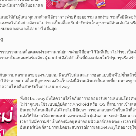
เงินพนันมากขึ้นในอนาคต
ห้กับผู้เล่น ทุกเกมล้วนมีอัตราการจ่ายที่ชอบธรรม แตกง่าย รวมทั้งมีฟีเจอร์พิ
นเองพอใจได้อย่างอิสระ ไม่ว่าจะเป็นสล็อตธีมน่ารักน่าเอ็นดูๆภาพสีสันแจ่มใส หรื
เล่นของตนเองได้อย่างไม่สิ้นสุด
ี่
็นการรวบรวมเกมสล็อตแตกง่ายจากนานัปการค่ายมีชื่อมาไว้ในที่เดียว ไม่ว่าจะเป็น
ีครบจบในแพลตฟอร์มเดียว ผู้เล่นslotจึงไม่จำเป็นที่ต้องแปลงเว็บไปๆมาๆหรือสร้าง
ัสกับความหลากหลายของระบบเกม ฟีพบร์โบนัส และการออกแบบธีมที่ไม่ซ้ำแล้วซ้
ใจได้ว่าค่ายเกมสล็อตที่ถูกบรรจุลงในเว็บแห่งนี้ล้วนแล้วแต่เป็นค่ายที่ตามมาตร
อเพื่อความไหลลื่นสำหรับในการเล่นbetway
ทั้งยัง betway ยังให้ความใส่ใจกับการรอคอยงรับการเล่นบนโทรศัพท
ไม่ว่าคุณจะใช้ระบบปฏิบัติการ Android หรือ iOS ก็สามารถเข้าเล
อินเตอร์เน็ตบนมือถือได้โดยไม่มีปัญหา การออกแบบหน้าเว็บแล้วก็อิ
แต่งให้ใช้งานได้ง่ายบนหน้าจอขนาดเล็ก ผู้เล่นสามารถเข้าถึงเกมslotที่
เวลา ไม่มีความจำเป็นต้องนั่งอยู่หน้าคอมพิวเตอร์ตลอดระยะเวลา เพ
อินเทอร์เน็ต ก็สามารถเปิดประสบการณ์การเล่นbetwayได้อย่างจุใ