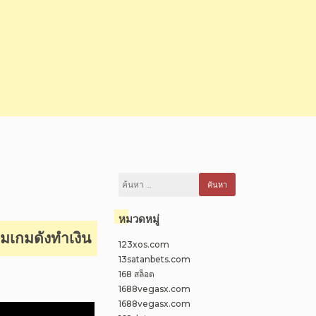
ค้นหา
สำหรับ:
หมวดหมู่
มเกมดังทำเงิน
123xos.com
13satanbets.com
168 สล็อต
1688vegasx.com
1688vegasx.com