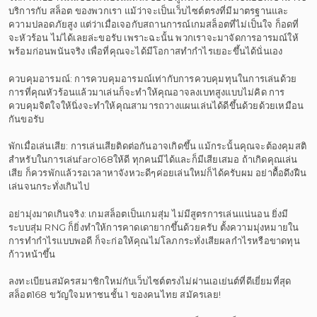
บริการกับ สล็อต ของพวกเรา แม้ว่าจะเป็นเว็บไซต์ตรงที่มีมาตรฐานและ
ความปลอดภัยสูง แต่ว่าเมื่อเจอกับสถานการณ์เกมสล็อตที่ไม่เป็นใจ ก็อดที่
จะหัวร้อน ไม่ได้เลยล่ะขอรับ เพราะฉะนั้น พวกเราจะมาจัดการอารมณ์ให้
พร้อมก่อนพนันจริง เพื่อที่คุณจะได้มีโอกาสทำกำไรเยอะขึ้นได้นั่นเอง
ควบคุมอารมณ์: การควบคุมอารมณ์เท่ากับการควบคุมทุนในการเล่นด้วย
การที่คุณหัวร้อนแล้วมาเล่นก็จะทำให้คุณอาจลงเบทสูงแบบไม่คิด การ
ควบคุมจิตใจให้นิ่งจะทำให้คุณสามารถวางแผนเล่นได้ดีขึ้นด้วยด้วยเหมือน
กันขอรับ
พักเมื่อเล่นเสีย: การเล่นเสียติดต่อกันอาจเกิดขึ้น แม้กระนั้นคุณจะต้องคุมสติ
สำหรับในการเล่นfaro168ให้ดี ทุกคนมีได้และก็มีเสียเสมอ ถ้าเกิดคุณเล่น
เสีย ก็ควรพักแล้วรอเวลาหาจังหวะดีๆค่อยเล่นใหม่ก็ได้ครับผม อย่าดื้อดึงฝืน
เล่นจนกระทั่งเกินไป
อย่ามุ่งมาดเกินจริง: เกมสล็อตเป็นเกมสุ่ม ไม่มีสูตรการเล่นแน่นอน ยิ่งมี
ระบบสุ่ม RNG ก็ยิ่งทำให้การคาดเดายากขึ้นด้วยครับ ตั้งความมุ่งหมายใน
การทำกำไรแบบพอดี ก็จะก่อให้คุณไม่โลภกระทั่งเสียผลกำไรหรือขาดทุน
ก้าวหน้าขึ้น
ลงทะเบียนสมัครสมาชิกใหม่กับเว็บไซต์ตรงไม่ผ่านเอเย่นต์ที่ดีเยี่ยมที่สุด
สล็อต168 ขวัญใจมหาชนชั้น 1 ของคนไทย สมัครเลย!