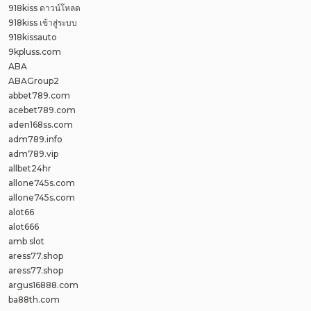
918kiss ดาวน์โหลด
918kiss เข้าสู่ระบบ
918kissauto
9kpluss.com
ABA
ABAGroup2
abbet789.com
acebet789.com
aden168ss.com
adm789.info
adm789.vip
allbet24hr
allone745s.com
allone745s.com
alot66
alot666
amb slot
aress77.shop
aress77.shop
argus16888.com
ba88th.com