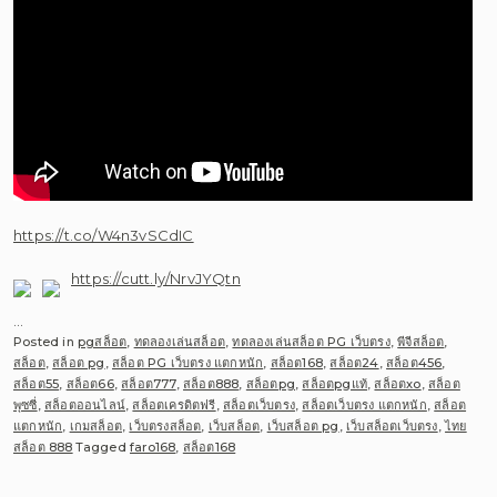
https://t.co/W4n3vSCdIC
https://cutt.ly/NrvJYQtn
…
Posted in
pgสล็อต
,
ทดลองเล่นสล็อต
,
ทดลองเล่นสล็อต PG เว็บตรง
,
พีจีสล็อต
,
สล็อต
,
สล็อต pg
,
สล็อต PG เว็บตรง แตกหนัก
,
สล็อต168
,
สล็อต24
,
สล็อต456
,
สล็อต55
,
สล็อต66
,
สล็อต777
,
สล็อต888
,
สล็อตpg
,
สล็อตpgแท้
,
สล็อตxo
,
สล็อต
พุซซี่
,
สล็อตออนไลน์
,
สล็อตเครดิตฟรี
,
สล็อตเว็บตรง
,
สล็อตเว็บตรง แตกหนัก
,
สล็อต
แตกหนัก
,
เกมสล็อต
,
เว็บตรงสล็อต
,
เว็บสล็อต
,
เว็บสล็อต pg
,
เว็บสล็อตเว็บตรง
,
ไทย
สล็อต 888
Tagged
faro168
,
สล็อต168