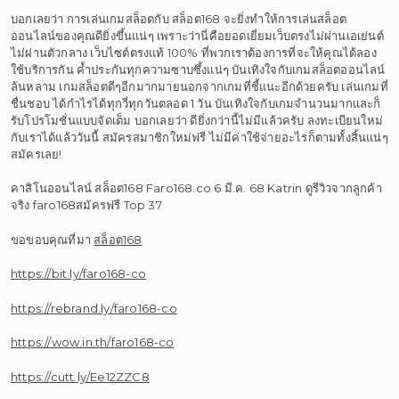
บอกเลยว่า การเล่นเกมสล็อตกับ สล็อต168 จะยิ่งทำให้การเล่นสล็อต
ออนไลน์ของคุณดียิ่งขึ้นแน่ๆ เพราะว่านี่คือยอดเยี่ยมเว็บตรงไม่ผ่านเอเย่นต์
ไม่ผ่านตัวกลาง เว็บไซต์ตรงแท้ 100% ที่พวกเราต้องการที่จะให้คุณได้ลอง
ใช้บริการกัน ค้ำประกันทุกความซาบซึ้งแน่ๆ บันเทิงใจกับเกมสล็อตออนไลน์
ล้นหลาม เกมสล็อตดีๆอีกมากมายนอกจากเกมที่ชี้แนะอีกด้วยครับ เล่นเกมที่
ชื่นชอบ ได้กำไรได้ทุกวี่ทุกวันตลอด 1 วัน บันเทิงใจกับเกมจำนวนมากและก็
รับโปรโมชั่นแบบจัดเต็ม บอกเลยว่า ดียิ่งกว่านี้ไม่มีแล้วครับ ลงทะเบียนใหม่
กับเราได้แล้ววันนี้ สมัครสมาชิกใหม่ฟรี ไม่มีค่าใช้จ่ายอะไรก็ตามทั้งสิ้นแน่ๆ
สมัครเลย!
คาสิโนออนไลน์ สล็อต168 Faro168.co 6 มี.ค. 68 Katrin ดูรีวิวจากลูกค้า
จริง faro168สมัครฟรี Top 37
ขอขอบคุณที่มา
สล็อต168
https://bit.ly/faro168-co
https://rebrand.ly/faro168-co
https://wow.in.th/faro168-co
https://cutt.ly/Ee12ZZC8