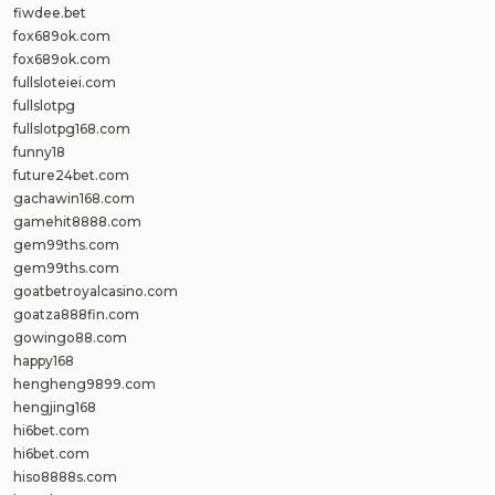
fiwdee.bet
fox689ok.com
fox689ok.com
fullsloteiei.com
fullslotpg
fullslotpg168.com
funny18
future24bet.com
gachawin168.com
gamehit8888.com
gem99ths.com
gem99ths.com
goatbetroyalcasino.com
goatza888fin.com
gowingo88.com
happy168
hengheng9899.com
hengjing168
hi6bet.com
hi6bet.com
hiso8888s.com