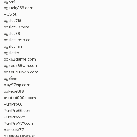
pgk44
pglucky168.com
PGSlot
pgslot718
pgslot77.com
pgslot99
pgslot9999.co
pgslotfish
pgslotth
pgx62game.com
pgzeus88win.com
pgzeus88win.com
pgสล็อต
play97vip.com
pokebet88
proded888x.com
PunPro66
PunPro66.com
PunPro777
PunPro777.com
puntaek77
puss888 เข้าสู่ระบบ