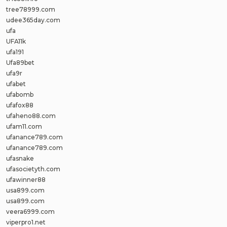
tree78999.com
udee365day.com
ufa
UFA11k
ufa191
Ufa89bet
ufa9r
ufabet
ufabomb
ufafox88
ufaheno88.com
ufam11.com
ufanance789.com
ufanance789.com
ufasnake
ufasocietyth.com
ufawinner88
usa899.com
usa899.com
veera6999.com
viperpro1.net