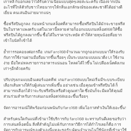
เกาหลี ก็บอกเลยว่าได้รับความนิยมแบบสุดๆเลยล่ะนะครับ เนื่องจากเป็น
อะไรที่ใกล้ตัวกับชาวไทยมากๆให้กลิ่นเอกลักษณ์ของแต่ละชาติได้อย่างดี
เยี่ยม คนเล่นอินง่ายมากแน่ๆ
ซื้อฟรีสปินถูกลง: ก่อนหน้าเกมสล็อตที่สามารถซื้อฟรีสปินได้มักจะขายฟรีส
ปินในราคาแพงครับ แต่ในเวลานี้หลายค่ายก็ออกแบบเกมสล็อต168ให้ซื้อ
ฟรีสปินได้ถูกลงมากขึ้น ซื้อได้ในราคาประหยัด ทำให้สายทุนน้อยที่อยาก
เข้าโบนัสก็เข้าได้
ย้ำการรอคอยงต่อกรถือ: เกมFaro168จำนวนมากถูกออกแบบมาให้รองรับ
กับการใช้งานผ่านมือถือมากขึ้นเรื่อยๆ เป็นระบบเกมแบบแนวดิ่ง UI ใช้งาน
ง่าย มือใหม่หลงรายการอาหารแน่นอน โหลดได้ไวขึ้น ไม่เปลืองเน็ตดังเกม
เก่าๆอีกด้วยครับ
ปรับปรุงเกมแบบอินเตอร์แอคทีฟ: เกมFaro168แบบใหม่เริ่มมีระบบระเบียบ
เลือกเส้นทางให้กับผู้เล่นมากเพิ่มขึ้น อย่างเช่น เมื่อคุณเข้าฟรีสปินได้ ก็
สามารถเลือกได้ว่าจะรับฟรีสปินหรือตัวคูณเท่าใด ซึ่งมันก็จะมีผลให้คุณมี
ส่วนร่วมสำหรับการเล่นเกมสล็อต168เยอะขึ้นเรื่อยๆ
จัดการอารมณ์ให้พร้อมก่อนพนันกับ faro168 เพิ่มโอกาสทำเงินให้เยอะขึ้น!
สำหรับคนใดกันแน่ที่เข้ามาใช้บริการกับ faro168 จะทราบกันดีเลยขอรับว่า
การเล่นสล็อตนั้น สิ่งที่สำคัญไม่แพ้กับการหาวิธีการได้กำไรเลยก็คือ การ
จัดการกับอารมณ์ของตัวเองนี่แหละขอรับ ผู้คนจำนวนไม่ใช้น้อยที่เข้ามาใช้