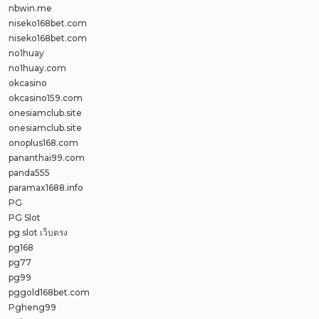
nbwin.me
niseko168bet.com
niseko168bet.com
no1huay
no1huay.com
okcasino
okcasino159.com
onesiamclub.site
onesiamclub.site
onoplus168.com
pananthai99.com
panda555
paramax1688.info
PG
PG Slot
pg slot เว็บตรง
pg168
pg77
pg99
pggold168bet.com
Pgheng99