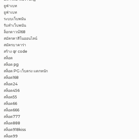
ยูฟ่าเบท
ยูฟ่าเบท
ระบบเว็บพนัน
รับทำเว็บพนัน
ล็อกดาวน์168
สมัครคาสิโนออนไลน์
สมัครบาคาร่า
สร้าง qr code
สล็อต
สล็อต pg
สล็อต PG เว็บตรง แตกหนัก
สล็อต168
สล็อต24
สล็อต456
สล็อต55
สล็อต66
สล็อต666
สล็อต777
สล็อต888
สล็อต918kiss
สล็อต99