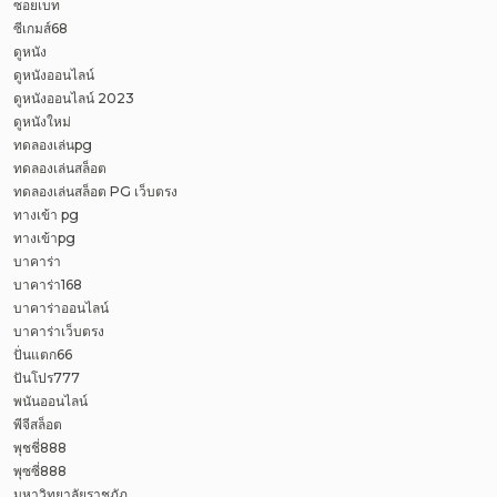
ซอยเบท
ซีเกมส์68
ดูหนัง
ดูหนังออนไลน์
ดูหนังออนไลน์ 2023
ดูหนังใหม่
ทดลองเล่นpg
ทดลองเล่นสล็อต
ทดลองเล่นสล็อต PG เว็บตรง
ทางเข้า pg
ทางเข้าpg
บาคาร่า
บาคาร่า168
บาคาร่าออนไลน์
บาคาร่าเว็บตรง
ปั่นแตก66
ปันโปร777
พนันออนไลน์
พีจีสล็อต
พุชชี่888
พุซซี่888
มหาวิทยาลัยราชภัฏ