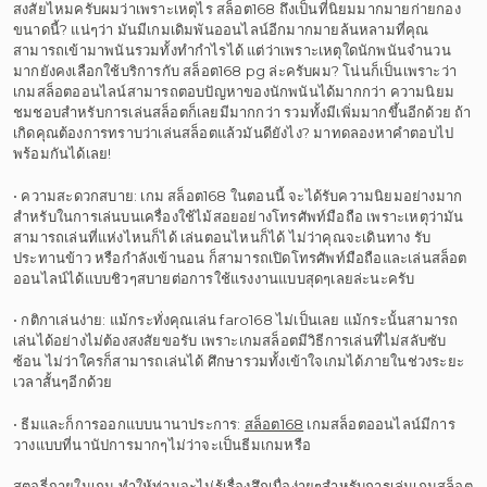
สงสัยไหมครับผมว่าเพราะเหตุไร สล็อต168 ถึงเป็นที่นิยมมากมายก่ายกอง
ขนาดนี้? แน่ๆว่า มันมีเกมเดิมพันออนไลน์อีกมากมายล้นหลามที่คุณ
สามารถเข้ามาพนันรวมทั้งทำกำไรได้ แต่ว่าเพราะเหตุใดนักพนันจำนวน
มากยังคงเลือกใช้บริการกับ สล็อต168 pg ล่ะครับผม? โน่นก็เป็นเพราะว่า
เกมสล็อตออนไลน์สามารถตอบปัญหาของนักพนันได้มากกว่า ความนิยม
ชมชอบสำหรับการเล่นสล็อตก็เลยมีมากกว่า รวมทั้งมีเพิ่มมากขึ้นอีกด้วย ถ้า
เกิดคุณต้องการทราบว่าเล่นสล็อตแล้วมันดียังไง? มาทดลองหาคำตอบไป
พร้อมกันได้เลย!
• ความสะดวกสบาย: เกม สล็อต168 ในตอนนี้ จะได้รับความนิยมอย่างมาก
สำหรับในการเล่นบนเครื่องใช้ไม้สอยอย่างโทรศัพท์มือถือ เพราะเหตุว่ามัน
สามารถเล่นที่แห่งไหนก็ได้ เล่นตอนไหนก็ได้ ไม่ว่าคุณจะเดินทาง รับ
ประทานข้าว หรือกำลังเข้านอน ก็สามารถเปิดโทรศัพท์มือถือและเล่นสล็อต
ออนไลน์ได้แบบชิวๆสบายต่อการใช้แรงงานแบบสุดๆเลยล่ะนะครับ
• กติกาเล่นง่าย: แม้กระทั่งคุณเล่น faro168 ไม่เป็นเลย แม้กระนั้นสามารถ
เล่นได้อย่างไม่ต้องสงสัยขอรับ เพราะเกมสล็อตมีวิธีการเล่นที่ไม่สลับซับ
ซ้อน ไม่ว่าใครก็สามารถเล่นได้ ศึกษารวมทั้งเข้าใจเกมได้ภายในช่วงระยะ
เวลาสั้นๆอีกด้วย
• ธีมและก็การออกแบบนานาประการ:
สล็อต168
เกมสล็อตออนไลน์มีการ
วางแบบที่นานัปการมากๆไม่ว่าจะเป็นธีมเกมหรือ
สตอรี่ภายในเกม ทำให้ท่านจะไม่รู้เรื่องสึกเบื่อง่ายๆสำหรับการเล่นเกมสล็อต