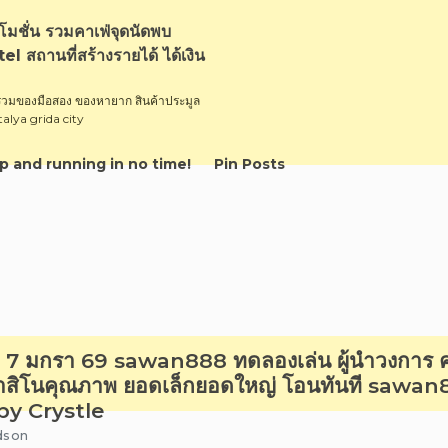
โมชั่น รวมคาเฟ่จุดนัดพบ
 สถานที่สร้างรายได้ ได้เงิน
งรวมของมือสอง ของหายาก สินค้าประมูล
talya grida city
p and running in no time!
Pin Posts
7 มกรา 69 sawan888 ทดลองเล่น ผู้นำวงการ ค
มคาสิโนคุณภาพ ยอดเล็กยอดใหญ่ โอนทันที sawan
 by Crystle
dson