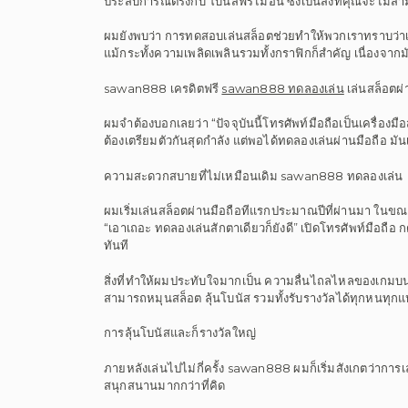
ประสบการณ์ตรงกับ โบนัสฟรีไม่อั้น ซึ่งเป็นสิ่งที่คุณจะไม
ผมยังพบว่า การทดสอบเล่นสล็อตช่วยทำให้พวกเราทราบว
แม้กระทั้งความเพลิดเพลินรวมทั้งกราฟิกก็สำคัญ เนื่องจากม
sawan888 เครดิตฟรี
sawan888 ทดลองเล่น
เล่นสล็อตผ่า
ผมจำต้องบอกเลยว่า “ปัจจุบันนี้โทรศัพท์มือถือเป็นเครื่องมื
ต้องเตรียมตัวกันสุดกำลัง แต่พอได้ทดลองเล่นผ่านมือถือ 
ความสะดวกสบายที่ไม่เหมือนเดิม sawan888 ทดลองเล่น
ผมเริ่มเล่นสล็อตผ่านมือถือทีแรกประมาณปีที่ผ่านมา ในขณะน
“เอาเถอะ ทดลองเล่นสักตาเดียวก็ยังดี” เปิดโทรศัพท์มือถือ ก
ทันที
สิ่งที่ทำให้ผมประทับใจมากเป็น ความลื่นไถลไหลของเกมบนโท
สามารถหมุนสล็อต ลุ้นโบนัส รวมทั้งรับรางวัลได้ทุกหนทุกแ
การลุ้นโบนัสและก็รางวัลใหญ่
ภายหลังเล่นไปไม่กี่ครั้ง sawan888 ผมก็เริ่มสังเกตว่าการเ
สนุกสนานมากกว่าที่คิด