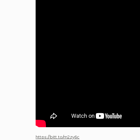
https://bitt.to/m2zy6c