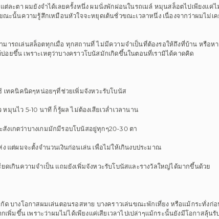
แต่ละตา ผมยังจำได้เลยครั้งหนึ่ง ผมนั่งพักผ่อนในรถเมล์ หมุนสล็อตไปเพียงแค่ไม่กี
ขณะนั้นความรู้สึกเหมือนหัวใจจะหยุดเต้นชั่วขณะเวลาหนึ่ง เนื่องจากว่าผมไม่เคย
เราสามารถเล่นสล็อตทุกเมื่อ ทุกสถานที่ ไม่มีความจำเป็นที่ต้องรอให้ถึงที่บ้าน หรื
บ่อยขึ้น เพราะเหตุว่าบางคราวโบนัสมักเกิดขึ้นในตอนที่เรามิได้คาดคิด
 เทคนิคนิดๆหน่อยๆที่ช่วยเพิ่มจังหวะรับโบนัส
ว หมุนไว 5-10 นาที ก็รู้ผล ไม่ต้องเสียเวล่ำเวลานาน
ะสังเกตว่าบางเกมมักมีรอบโบนัสอยู่ทุกๆ20-30 ตา
ห่ง แต่ผมจะตั้งจำนวนเงินก่อนเล่น เพื่อไม่ให้เกินงบประมาณ
เครียดเกินความจำเป็น แถมยังเพิ่มจังหวะรับโบนัสและรางวัลใหญ่ได้มากขึ้นด้วย
ำกัด บางโอกาสผมเล่นตอนรอสหาย บางคราวเล่นขณะพักเที่ยง หรือแม้กระทั่งก่อน
เพิ่มขึ้น เพราะว่าผมไม่ได้เพียงแค่เสียเวลาไปเปล่าๆแม้กระนั้นยังมีโอกาสลุ้นรั