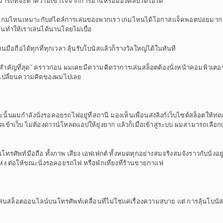
่สามารถที่จะทำความเข้าใจจากการอ่านหรือมองคลิปวิดีโอได้
่าเกมไหนเหมาะกับสไตล์การเล่นของพวกเรา เกมไหนได้โอกาสแจ็คพอตบ่อยมาก
ันทำให้เราเล่นได้นานโดยไม่เบื่อ
นมือถือได้ทุกที่ทุกเวลา ลุ้นรับโบนัสแล้วก็รางวัลใหญ่ได้ในทันที
อสำคัญที่สุด” คราวก่อน ผมเคยมีความคิดว่าการเล่นสล็อตต้องนั่งหน้าคอมพิวเตอร์ 
มันเปลี่ยนความคิดของผมไปเลย
ั้นผมกำลังนั่งรอคอยรถไฟอยู่ที่สถานี มองเห็นเพื่อนส่งลิงก์เว็บไซต์สล็อตให้ทด
ดเข้าเว็บ ไม่ต้องดาวน์โหลดแอปให้ยุ่งยาก แล้วก็เมื่อเข้าสู่ระบบ ผมสามารถเลือก
รศัพท์มือถือ ทั้งภาพ เสียง เอฟเฟกต์ ทั้งหมดทุกอย่างสมจริงสมจังราวกับนั่งอย
ห่ง ต่อให้ขณะนั่งรอคอยรถไฟ หรือพักเที่ยงที่ร้านขายกาแฟ
ล่นสล็อตออนไลน์บนโทรศัพท์เคลื่อนที่ไม่ใช่แค่เรื่องความสบาย แต่ การลุ้นโบนัส