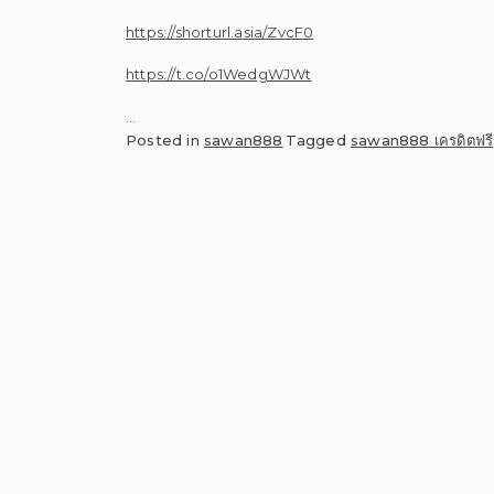
https://shorturl.asia/ZvcF0
https://t.co/o1WedgWJWt
…
Posted in
sawan888
Tagged
sawan888 เครดิตฟรี