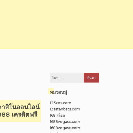
ค้นหา
สำหรับ:
หมวดหมู่
123xos.com
าสิโนออนไลน์
13satanbets.com
888 เครดิตฟรี
168 สล็อต
1688vegasx.com
1688vegasx.com