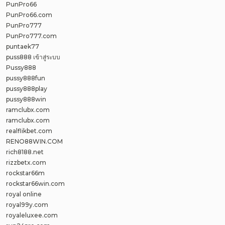
PunPro66
PunPro66.com
PunPro777
PunPro777.com
puntaek77
puss888 เข้าสู่ระบบ
Pussy888
pussy888fun
pussy888play
pussy888win
ramclubx.com
ramclubx.com
realflikbet.com
RENO88WIN.COM
rich8188.net
rizzbetx.com
rockstar66m
rockstar66win.com
royal online
royal99y.com
royaleluxee.com