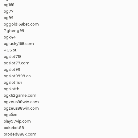
pg168
pg77
pg99
pggold168bet.com
Pgheng99
pgk44
pglucky168.com
PGSlot
pgslot718
pgslot77.com
pgslot99
pgslot9999.co
pgslotfish
pgslotth
pgx62game.com
pgzeus88win.com
pgzeus88win.com
pgสล็อต
play97vip.com
pokebet88
proded888x.com