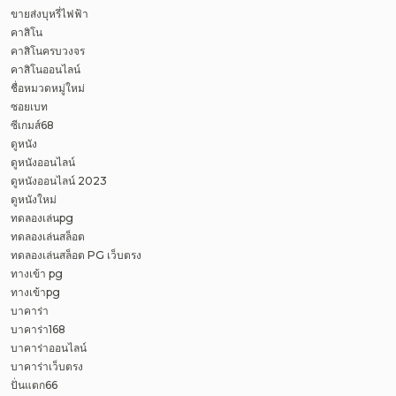
ขายส่งบุหรี่ไฟฟ้า
คาสิโน
คาสิโนครบวงจร
คาสิโนออนไลน์
ชื่อหมวดหมู่ใหม่
ซอยเบท
ซีเกมส์68
ดูหนัง
ดูหนังออนไลน์
ดูหนังออนไลน์ 2023
ดูหนังใหม่
ทดลองเล่นpg
ทดลองเล่นสล็อต
ทดลองเล่นสล็อต PG เว็บตรง
ทางเข้า pg
ทางเข้าpg
บาคาร่า
บาคาร่า168
บาคาร่าออนไลน์
บาคาร่าเว็บตรง
ปั่นแตก66