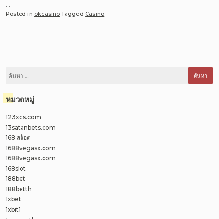
…
Posted in
okcasino
Tagged
Casino
ค้นหา
สำหรับ:
หมวดหมู่
123xos.com
13satanbets.com
168 สล็อต
1688vegasx.com
1688vegasx.com
168slot
188bet
188betth
1xbet
1xbit1