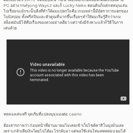
PG อย่าง Mahjong Ways 2 และก็ Lucky Neko ตอนต้นก็แค่กดหมุนเล่น
ไปเรื่อยๆแม้กระนั้นสิ่งที่ทำให้ผมแปลกใจคือ เกมเหล่านี้มีอัตราการแตกของ
โบนัสบ่อย ทั้งฟรีสปินและตัวคูณที่มากขึ้นเรื่อยๆทำให้ผมเริ่มรู้สึกว่าเกม
สล็อตมันมิได้คือเรื่องของดวงอย่างเดียว แต่ว่ายังมีจังหวะแล้วก็วิธีในการ
เล่นด้วย
ทดลองเล่นฟรี จุดเริ่มที่แปลงมุมมองต่อ casino
ต้องสารภาพว่า ก่อนหน้าที่ผ่านมาผมไม่เคยเข้าเว็บไซต์คาสิโนมุ่งมั่นเลย
เพราะกลัวเสียเงินโดยไม่ได้อะไรกลับมา แต่พอใช้เล่นโหมดทดสอบ ผมได้