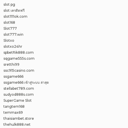
slot pg
slot เครดิตฟรี
slot1111ok.com
slot168
Slot777
slot777.win
Slotxo
slotxo24hr
spbetflik888.com
sqgame555s.com
sretthi99
ssc915casino.com
ssgame666
ssgame666 เข้าสู่ระบบ ล่าสุด
stellabet789.com
sudyod888s.com
SuperGame Slot
tangtem168
temmax69
thaisiambet.store
thehulk888.net