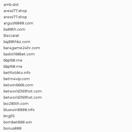
amb slot
aress77.shop
aress77.shop
argus16888.com
ba88th.com
Baccarat
baj88thbz.com
bar4game24hr.com
baslot168bet.com
bbp168.me
bbp168.me
betflixtikto.info
betm4vip.com
betwin6666.com
betworld369hot.com
betworld369hot.com
bio285th.com
bluewin8888.info
bng55
bombet888.win
bonus888