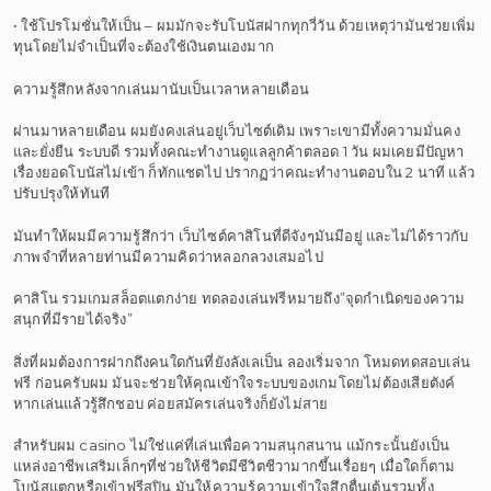
• ใช้โปรโมชั่นให้เป็น – ผมมักจะรับโบนัสฝากทุกวี่วัน ด้วยเหตุว่ามันช่วยเพิ่ม
ทุนโดยไม่จำเป็นที่จะต้องใช้เงินตนเองมาก
ความรู้สึกหลังจากเล่นมานับเป็นเวลาหลายเดือน
ผ่านมาหลายเดือน ผมยังคงเล่นอยู่เว็บไซต์เดิม เพราะเขามีทั้งความมั่นคง
และยั่งยืน ระบบดี รวมทั้งคณะทำงานดูแลลูกค้าตลอด 1 วัน ผมเคยมีปัญหา
เรื่องยอดโบนัสไม่เข้า ก็ทักแชตไป ปรากฏว่าคณะทำงานตอบใน 2 นาที แล้ว
ปรับปรุงให้ทันที
มันทำให้ผมมีความรู้สึกว่า เว็บไซต์คาสิโนที่ดีจังๆมันมีอยู่ และไม่ได้ราวกับ
ภาพจำที่หลายท่านมีความคิดว่าหลอกลวงเสมอไป
คาสิโน รวมเกมสล็อตแตกง่าย ทดลองเล่นฟรีหมายถึง”จุดกำเนิดของความ
สนุกที่มีรายได้จริง”
สิ่งที่ผมต้องการฝากถึงคนใดกันที่ยังลังเลเป็น ลองเริ่มจาก โหมดทดสอบเล่น
ฟรี ก่อนครับผม มันจะช่วยให้คุณเข้าใจระบบของเกมโดยไม่ต้องเสียตังค์
หากเล่นแล้วรู้สึกชอบ ค่อยสมัครเล่นจริงก็ยังไม่สาย
สำหรับผม casino ไม่ใช่แค่ที่เล่นเพื่อความสนุกสนาน แม้กระนั้นยังเป็น
แหล่งอาชีพเสริมเล็กๆที่ช่วยให้ชีวิตมีชีวิตชีวามากขึ้นเรื่อยๆ เมื่อใดก็ตาม
โบนัสแตกหรือเข้าฟรีสปิน มันให้ความรู้ความเข้าใจสึกตื่นเต้นรวมทั้ง