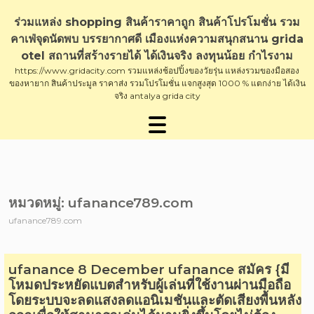
Skip
to
ร่วมแหล่ง shopping สินค้าราคาถูก สินค้าโปรโมชั่น รวม
content
คาเฟ่จุดนัดพบ บรรยากาศดี เมืองแห่งความสนุกสนาน grida
otel สถานที่สร้างรายได้ ได้เงินจริง ลงทุนน้อย กำไรงาม
https://www.gridacity.com รวมแหล่งช้อปปิ้งของวัยรุ่น แหล่งรวมของมือสอง
ของหายาก สินค้าประมูล ราคาส่ง รวมโปรโมชั่น แจกสูงสุด 1000 % แตกง่าย ได้เงิน
จริง antalya grida city
หมวดหมู่:
ufanance789.com
ufanance789.com
ufanance 8 December ufanance สมัคร {มี
โหมดประหยัดแบตสำหรับผู้เล่นที่ใช้งานผ่านมือถือ
โดยระบบจะลดแสงลดแอนิเมชันและตัดเสียงพื้นหลัง