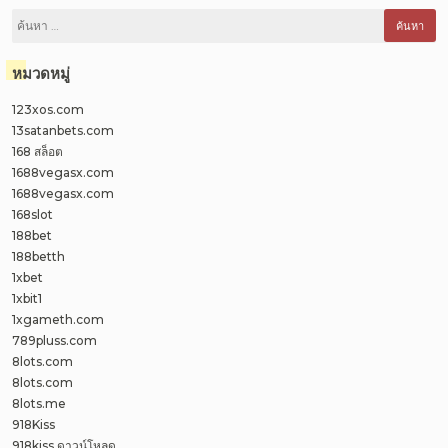
ค้นหา
สำหรับ:
หมวดหมู่
123xos.com
13satanbets.com
168 สล็อต
1688vegasx.com
1688vegasx.com
168slot
188bet
188betth
1xbet
1xbit1
1xgameth.com
789pluss.com
8lots.com
8lots.com
8lots.me
918Kiss
918kiss ดาวน์โหลด