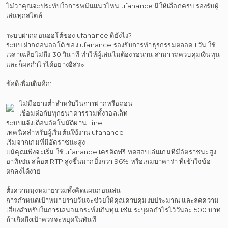
ไม่ว่าคุณจะประทับใจการพนันแนวไหน ufanance มีให้เลือกครบ รองรับผู้
เล่นทุกสไตล์
ระบบฝากถอนออโต้ของ ufanance ดียังไง?
ระบบ ฝากถอนออโต้ ของ ufanance รองรับการทำธุรกรรมตลอด 1 วัน ใช้
เวลาเฉลี่ยไม่ถึง 30 วินาที ทำให้ผู้เล่นไม่ต้องรอนาน สามารถควบคุมเงินทุน
และก็ผลกำไรได้อย่างอิสระ
ข้อดีเพิ่มเติมอีก:
ไม่มีอย่างต่ำสำหรับในการฝากหรือถอน
เชื่อมต่อกับทุกธนาคารรวมทั้งวอลเล็ท
ระบบแจ้งเตือนอัตโนมัติผ่าน Line
เทคนิคสำหรับผู้เริ่มต้นใช้งาน ufanance
เริ่มจากเกมที่มีอัตราชนะสูง
แม้คุณเพิ่งจะเริ่ม ใช้ ufanance เครดิตฟรี ทดสอบเล่นเกมที่มีอัตราชนะสูง
อาทิเช่น สล็อต RTP สูงขึ้นมากยิ่งกว่า 96% หรือเกมบาคาร่า ที่เข้าใจข้อ
ตกลงได้ง่าย
ตั้งความมุ่งหมายรวมทั้งคิดแผนก่อนเล่น
การกำหนดเป้าหมายรายวันจะช่วยให้คุณควบคุมงบประมาณ และลดความ
เสี่ยงสำหรับในการเล่นจนกระทั่งเกินทุน เช่น ระบุผลกำไรไว้วันละ 500 บาท
ถ้าเกิดถึงเป้าควรจะหยุดในทันที