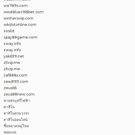
we789s.com
westbluez168bet.com
winherovip.com
wkslotonline.com
xoslot
xpay88game.com
xway.info
xway.info
yak699.net
z5vip.me
z5vip.me
zaf888s.com
zeed1911.com
zeus66
zeus88new.com
ขายส่งบุหรี่ไฟฟ้า
คาสิโน
คาสิโนครบวงจร
คาสิโนออนไลน์
ชื่อหมวดหมู่ใหม่
ซอยเบท