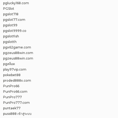
pglucky168.com
PGSlot
pgslot718
pgslot77.com
pgslot99
pgslot9999.co
pgslotfish
pgslotth
pgx62game.com
pgzeus88win.com
pgzeus88win.com
pgสล็อต
play97vip.com
pokebet88
proded888x.com
PunPro66
PunPro66.com
PunPro777
PunPro777.com
puntaek77
puss888 เข้าสู่ระบบ