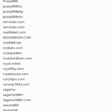
Pussy888
pussy888fun
pussy888play
pussy888win
ramclubx.com
ramclubx.com
realflikbet.com
RENO88WIN.COM
rich8188.net
rizzbetx.com
rockstar66m
rockstar66win.com
royal online
royal99y.com
royaleluxee.com
run24pro.com
runway789s.com
sagame
sagame168th
sagame168th.com
sawan888
sbobet168