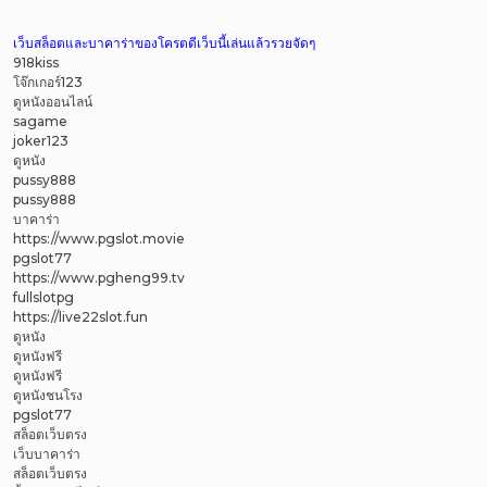
เว็บสล็อตและบาคาร่าของโครตดีเว็บนี้เล่นแล้วรวยจัดๆ
918kiss
โจ๊กเกอร์123
ดูหนังออนไลน์
sagame
joker123
ดูหนัง
pussy888
pussy888
บาคาร่า
https://www.pgslot.movie
pgslot77
https://www.pgheng99.tv
fullslotpg
https://live22slot.fun
ดูหนัง
ดูหนังฟรี
ดูหนังฟรี
ดูหนังชนโรง
pgslot77
สล็อตเว็บตรง
เว็บบาคาร่า
สล็อตเว็บตรง