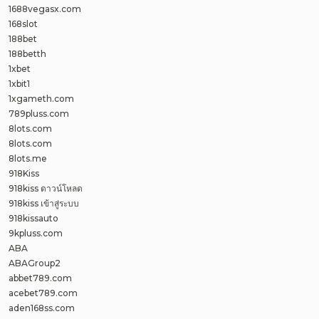
1688vegasx.com
168slot
188bet
188betth
1xbet
1xbit1
1xgameth.com
789pluss.com
8lots.com
8lots.com
8lots.me
918Kiss
918kiss ดาวน์โหลด
918kiss เข้าสู่ระบบ
918kissauto
9kpluss.com
ABA
ABAGroup2
abbet789.com
acebet789.com
aden168ss.com