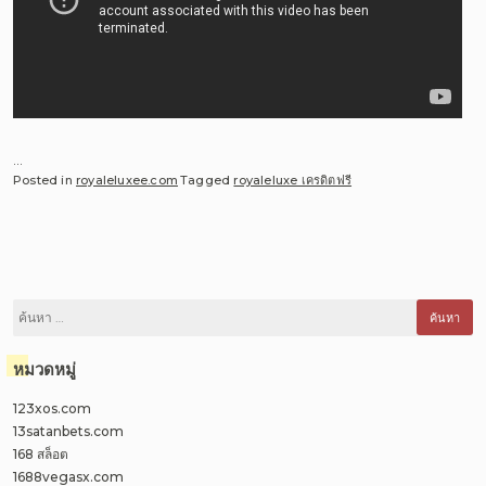
…
Posted in
royaleluxee.com
Tagged
royaleluxe เครดิตฟรี
ค้นหา
สำหรับ:
หมวดหมู่
123xos.com
13satanbets.com
168 สล็อต
1688vegasx.com