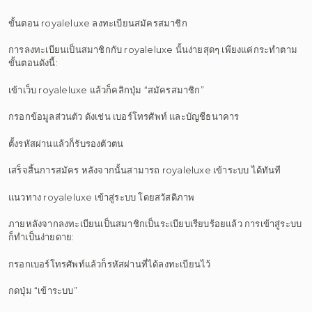
ขั้นตอน royaleluxe ลงทะเบียนสมัครสมาชิก
การลงทะเบียนเป็นสมาชิกกับ royaleluxe นั้นง่ายสุดๆ เพียงแค่กระทำตาม
ขั้นตอนดังนี้:
เข้าเว็บ royaleluxe แล้วก็คลิกปุ่ม “สมัครสมาชิก”
กรอกข้อมูลส่วนตัว ดังเช่น เบอร์โทรศัพท์ และบัญชีธนาคาร
ตั้งรหัสผ่านแล้วก็รับรองตัวตน
เสร็จสิ้นการสมัคร หลังจากนั้นสามารถ royaleluxe เข้าระบบ ได้ทันที
แนวทาง royaleluxe เข้าสู่ระบบ โดยสวัสดิภาพ
ภายหลังจากลงทะเบียนเป็นสมาชิกเป็นระเบียบเรียบร้อยแล้ว การเข้าสู่ระบบ
ก็ทำเป็นง่ายดาย:
กรอกเบอร์โทรศัพท์แล้วก็รหัสผ่านที่ได้ลงทะเบียนไว้
กดปุ่ม “เข้าระบบ”