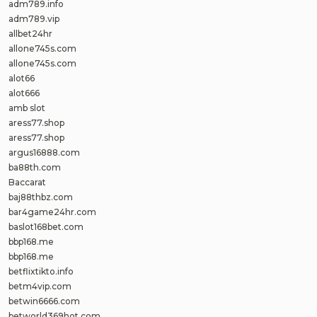
adm789.info
adm789.vip
allbet24hr
allone745s.com
allone745s.com
alot66
alot666
amb slot
aress77.shop
aress77.shop
argus16888.com
ba88th.com
Baccarat
baj88thbz.com
bar4game24hr.com
baslot168bet.com
bbp168.me
bbp168.me
betflixtikto.info
betm4vip.com
betwin6666.com
betworld369hot.com