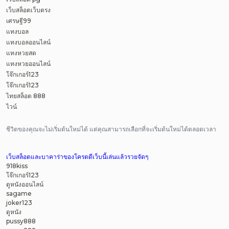
เว็บสล็อตเว็บตรง
เศรษฐี99
แทงบอล
แทงบอลออนไลน์
แทงหวยสด
แทงหวยออนไลน์
โจ๊กเกอร์123
โจ๊กเกอร์123
ไทยสล็อต 888
ไวน์
ชีวิตของคุณจะไม่เริ่มต้นใหม่ได้ แต่คุณสามารถเลือกที่จะเริ่มต้นใหม่ได้ตลอดเวลา
เว็บสล็อตและบาคาร่าของโครตดีเว็บนี้เล่นแล้วรวยจัดๆ
918kiss
โจ๊กเกอร์123
ดูหนังออนไลน์
sagame
joker123
ดูหนัง
pussy888