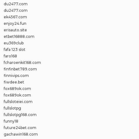
du2477.com
du2477.com
ek4567.com
enjoy24.fun
erisauto.site
etbet16888.com
eu369club
fafa 123 slot
faro168
fcharoenkit168.com
finfinbet789.com
finnivips.com
fiwdee.bet
fox689ok.com
fox689ok.com
fullsloteiei.com
fullslotpg
fullslotpg168.com
funny18
future24bet.com
gachawin168.com