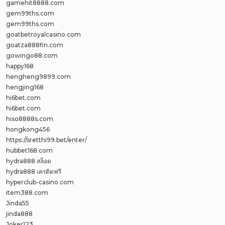
gamehit8888.com
gem99ths.com
gem99ths.com
goatbetroyalcasino.com
goatza888fin.com
gowingo88.com
happy168
hengheng9899.com
hengjing168
hi6bet.com
hi6bet.com
hiso8888s.com
hongkong456
https://sretthi99.bet/enter/
hubbet168.com
hydra888 สล็อต
hydra888 เครดิตฟรี
hyperclub-casino.com
item388.com
Jinda55
jinda888
Joker123