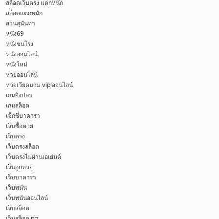
สล็อตเว็บตรง แตกหนัก
สล็อตแตกหนัก
สวนสุนันทา
หนัง69
หนังชนโรง
หนังออนไลน์
หนังใหม่
หวยออนไลน์
หวยเวียดนาม vip ออนไลน์
เกมยิงปลา
เกมสล็อต
เซ็กซี่บาคาร่า
เว็บซื้อหวย
เว็บตรง
เว็บตรงสล็อต
เว็บตรงไม่ผ่านเอเย่นต์
เว็บถูกหวย
เว็บบาคาร่า
เว็บพนัน
เว็บพนันออนไลน์
เว็บสล็อต
เว็บสล็อต pg