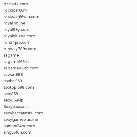
rizzbetx.com
rockstar66m
rockstar66win.com
royal online
royal99y.com
royaleluxee.com
run24pro.com
runway789s.com
sagame
sagame168th
sagame168th.com
sawan888
sbobet168
sbotop1688.com
sexy168
sexy168vip
Sexybaccarat
sexybaccarat168.com
sexygameplus.me
shinobi24hr.com
sing55fun.com