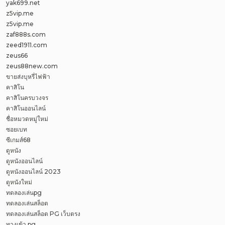
yak699.net
z5vip.me
z5vip.me
zaf888s.com
zeed1911.com
zeus66
zeus88new.com
ขายส่งบุหรี่ไฟฟ้า
คาสิโน
คาสิโนครบวงจร
คาสิโนออนไลน์
ชื่อหมวดหมู่ใหม่
ซอยเบท
ซีเกมส์68
ดูหนัง
ดูหนังออนไลน์
ดูหนังออนไลน์ 2023
ดูหนังใหม่
ทดลองเล่นpg
ทดลองเล่นสล็อต
ทดลองเล่นสล็อต PG เว็บตรง
ทางเข้า pg