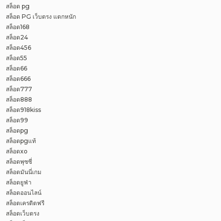
สล็อต pg
สล็อต PG เว็บตรง แตกหนัก
สล็อต168
สล็อต24
สล็อต456
สล็อต55
สล็อต66
สล็อต666
สล็อต777
สล็อต888
สล็อต918kiss
สล็อต99
สล็อตpg
สล็อตpgแท้
สล็อตxo
สล็อตพุซซี่
สล็อตมันนี่เกม
สล็อตยูฟ่า
สล็อตออนไลน์
สล็อตเครดิตฟรี
สล็อตเว็บตรง