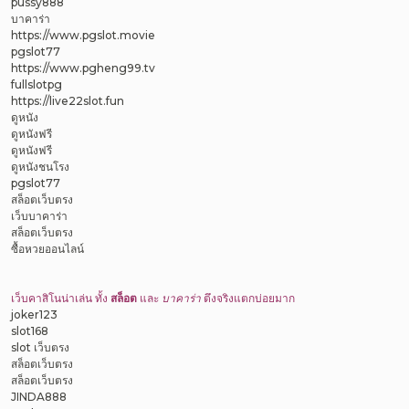
pussy888
บาคาร่า
https://www.pgslot.movie
pgslot77
https://www.pgheng99.tv
fullslotpg
https://live22slot.fun
ดูหนัง
ดูหนังฟรี
ดูหนังฟรี
ดูหนังชนโรง
pgslot77
สล็อตเว็บตรง
เว็บบาคาร่า
สล็อตเว็บตรง
ซื้อหวยออนไลน์
เว็บคาสิโนน่าเล่น ทั้ง
สล็อต
และ
บาคาร่า
ตึงจริงแตกบ่อยมาก
joker123
slot168
slot เว็บตรง
สล็อตเว็บตรง
สล็อตเว็บตรง
JINDA888