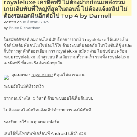
royaleluxe เครดิตฟรี ไม่ต้องฝากก่อนแหล่งรวม
เกมเดิมพันที่ใหญ่ที่สุดในตอนนี้ ไม่ต้องแจ้งสลิป ไม่
ต้องรอแอดมินอีกต่อไป Top 4 by Darnell
Posted on
18 สิงหาคม 2025
by
Bruce Richardson
ในสมัยดิจิทัลที่เกมออนไลน์เติบโตอย่างรวดเร็ว royaleluxe ได้แปลงเป็น
ชื่อที่นักเดิมพันคนไม่ใช่น้อยไว้ใจ ด้วยระบบที่ปลอดภัย โปรโมชั่นที่คุ้ม และ
ก็บริการลูกค้าที่ยอดเยี่ยม การ royaleluxe สมัคร ง่าย ไม่ซับซ้อน พร้อม
ระบบ royaleluxe เข้าสู่ระบบ ที่เสถียรรวมทั้งรวดเร็ว รวมทั้ง royaleluxe
เครดิตฟรี ที่แจกจริง จัดหนักทุกวัน
จุดเด่นของ
royaleluxe
ที่คุณไม่ควรพลาด
ระบบอัตโนมัติที่รวดเร็ว
ฝากถอนข้างใน 10 วินาที ด้วยระบบออโต้เต็มต้นแบบ
ไม่ต้องแอดไลน์หรือแจ้งสลิป ทำรายการเองได้ทันที
รองรับการใช้งานทุกแพลตฟอร์ม
เล่นได้ทั้งโทรศัพท์เคลื่อนที่ Android แล้วก็ iOS