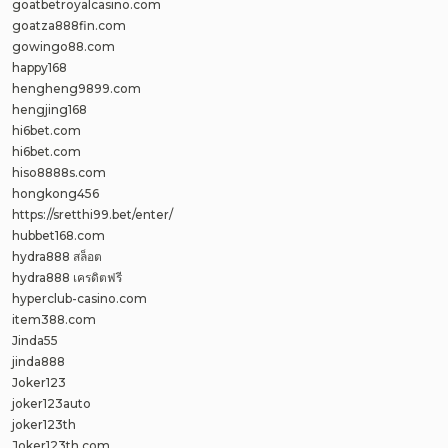
goatbetroyalcasino.com
goatza888fin.com
gowingo88.com
happy168
hengheng9899.com
hengjing168
hi6bet.com
hi6bet.com
hiso8888s.com
hongkong456
https://sretthi99.bet/enter/
hubbet168.com
hydra888 สล็อต
hydra888 เครดิตฟรี
hyperclub-casino.com
item388.com
Jinda55
jinda888
Joker123
joker123auto
joker123th
Joker123th.com