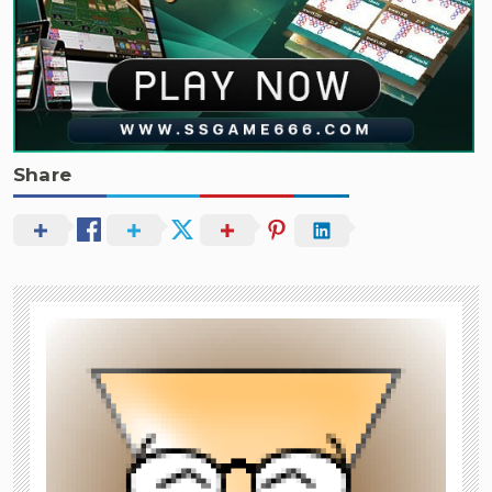
Share