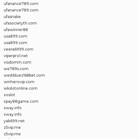
ufanance789.com
ufanance789.com
ufasnake
ufasocietyth.com
ufawinner88
usa899.com
usa899.com
veera6999.com
viperpro1.net
visdomm.com
we789s.com
westbluez168bet.com
winherovip.com
wkslotonline.com
xoslot
xpay88game.com
xway.info
xway.info
yak699.net
z5vip.me
z5vip.me