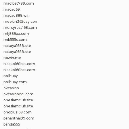
mac1bet789.com
macau69
macau888.win
meekin365day.com
mercyrosa168.com
mfj889xx.com
mib555s.com
nakoya1688.site
nakoya1688.site
nbwin.me
niseko168bet.com
niseko168bet.com
no1huay
no1huay.com
okcasino
okcasino159.com
onesiamclub.site
onesiamclub.site
onoplus168.com
pananthai99.com
panda555