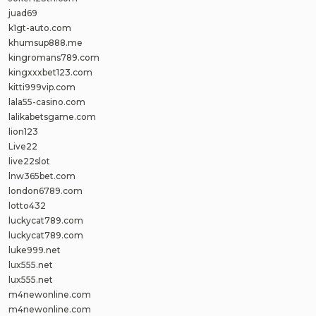
juad69
k1gt-auto.com
khumsup888.me
kingromans789.com
kingxxxbet123.com
kitti999vip.com
lala55-casino.com
lalikabetsgame.com
lion123
Live22
live22slot
lnw365bet.com
london6789.com
lotto432
luckycat789.com
luckycat789.com
luke999.net
lux555.net
lux555.net
m4newonline.com
m4newonline.com