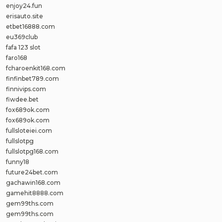
enjoy24.fun
erisauto.site
etbet16888.com
eu369club
fafa 123 slot
faro168
fcharoenkit168.com
finfinbet789.com
finnivips.com
fiwdee.bet
fox689ok.com
fox689ok.com
fullsloteiei.com
fullslotpg
fullslotpg168.com
funny18
future24bet.com
gachawin168.com
gamehit8888.com
gem99ths.com
gem99ths.com