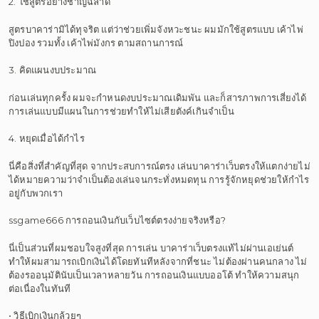
2. ใช้สูตรอย่างชาญฉลาด
สูตรบาคาร่ามิได้ทุจริต แต่ว่าช่วยเพิ่มจังหวะชนะ ผมมักใช้สูตรแบบ เค้าไพ่
ปิงปอง รวมทั้ง เค้าไพ่มังกร ตามสถานการณ์
3. คิดแผนงบประมาณ
ก่อนเล่นทุกครั้ง ผมจะกำหนดงบประมาณเดิมพัน และก็สารภาพการเสี่ยงได้
การเล่นแบบมีแผนในการช่วยทำให้ไม่เสียตังค์เกินจำเป็น
4. หยุดเมื่อได้กำไร
นี่คือสิ่งที่สำคัญที่สุด จากประสบการณ์ตรง เล่นบาคาร่าเว็บตรงให้แตกง่ายไม่
ได้หมายความว่าจำเป็นต้องเล่นจนกระทั่งหมดทุน การรู้จักหยุดช่วยให้กำไร
อยู่กับพวกเรา
ssgame666 การถอนเงินกับเว็บไซต์ตรงง่ายจริงหรือ?
นี่เป็นส่วนที่ผมชอบใจสูงที่สุด การเล่น บาคาร่าเว็บตรงแท้ไม่ผ่านเอเย่นต์
ทำให้ผมสามารถเบิกเงินได้โดยทันทีหลังจากที่ชนะ ไม่ต้องผ่านคนกลาง ไม่
ต้องรออนุมัตินับเป็นเวลาหลายวัน การถอนเงินแบบออโต้ ทำให้ความสนุก
ต่อเนื่องในทันที
• วิธีเบิกเงินกล้วยๆ