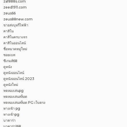
zaf888s.com
zeed1911.com
zeus66
zeus88new.com
ขายส่งบุหรี่ไฟฟ้า
คาสิโน
คาสิโนครบวงจร
คาสิโนออนไลน์
ชื่อหมวดหมู่ใหม่
ซอยเบท
ซีเกมส์68
ดูหนัง
ดูหนังออนไลน์
ดูหนังออนไลน์ 2023
ดูหนังใหม่
ทดลองเล่นpg
ทดลองเล่นสล็อต
ทดลองเล่นสล็อต PG เว็บตรง
ทางเข้า pg
ทางเข้าpg
บาคาร่า
บาคาร่า168