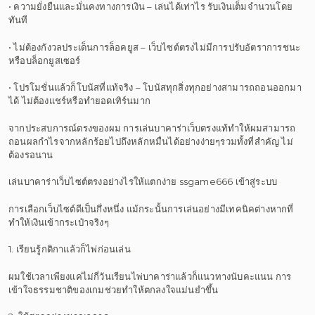
• ความยั่งยืนและมั่นคงทางการเงิน – เล่นได้เท่าไร รับเงินเต็มจำนวนโดย
ทันที
• ไม่ต้องกังวลประเด็นการล็อคยูส – เว็บไซต์ตรงไม่มีการปรับอัตราการชนะ
หรือบล็อกยูสเซอร์
• โปรโมชั่นแล้วก็โบนัสที่แท้จริง – โบนัสทุกสิ่งทุกอย่างสามารถถอนออกมา
ได้ ไม่ต้องแชร์หรือทำยอดเทิร์นมาก
จากประสบการณ์ตรงของผม การเล่นบาคาร่าเว็บตรงแท้ทำให้ผมสามารถ
ถอนผลกำไรจากหลักร้อยไปถึงหลักหมื่นได้อย่างง่ายๆรวมทั้งที่สำคัญ ไม่
ต้องรอนาน
เล่นบาคาร่าเว็บไซต์ตรงอย่างไรให้แตกง่าย ssgame666 เข้าสู่ระบบ
การเลือกเว็บไซต์ดีเป็นกึ่งหนึ่ง แม้กระนั้นการเล่นอย่างมีเทคนิคต่างหากที่
ทำให้เงินเข้ากระเป๋าจริงๆ
1. เรียนรู้กติกาแล้วก็ไพ่ก่อนเล่น
ผมใช้เวลาเพียงแค่ไม่กี่วันเรียนไพ่บาคาร่าแล้วก็แนวทางนับคะแนน การ
เข้าใจธรรมชาติของเกมช่วยทำให้ตกลงใจแม่นยำขึ้น