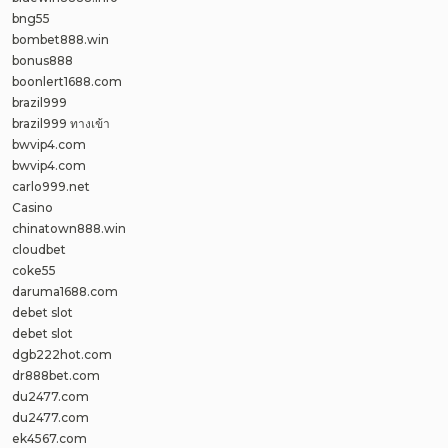
bng55
bombet888.win
bonus888
boonlert1688.com
brazil999
brazil999 ทางเข้า
bwvip4.com
bwvip4.com
carlo999.net
Casino
chinatown888.win
cloudbet
coke55
daruma1688.com
debet slot
debet slot
dgb222hot.com
dr888bet.com
du2477.com
du2477.com
ek4567.com