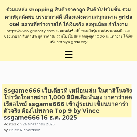
Skip
to
ร่วมแหล่ง shopping สินค้าราคาถูก สินค้าโปรโมชั่น รวม
content
คาเฟ่จุดนัดพบ บรรยากาศดี เมืองแห่งความสนุกสนาน grida
otel สถานที่สร้างรายได้ ได้เงินจริง ลงทุนน้อย กำไรงาม
https://www.gridacity.com รวมแหล่งช้อปปิ้งของวัยรุ่น แหล่งรวมของมือสอง
ของหายาก สินค้าประมูล ราคาส่ง รวมโปรโมชั่น แจกสูงสุด 1000 % แตกง่าย ได้เงิน
จริง antalya grida city
Ssgame666 เว็บเดียวที่ เหมือนเล่น ในคาสิโนจริง
โปรวัดใจสายฝาก 1,000 ลิมิตเดิมพันสูง บาคาร่าสด
เรียลไทม์ ssgame666 เข้าสู่ระบบ เซียนบาคาร่า
ตัวจริง ต้องไม่พลาด Top 9 by Vince
ssgame666 16 ธ.ค. 2025
Posted on
26 พฤศจิกายน 2025
by
Bruce Richardson