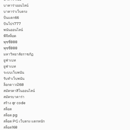
บาคาร่าออนไลน์
บาคาร่าเว็บตรง
ปั่นแตก66
ปันโปร777
พนันออนไลน์
พีจีสล็อต
พุชชี่888
พุซซี่888
มหาวิทยาลัยราชภัฏ
ยูฟ่าเบท
ยูฟ่าเบท
ระบบเว็บพนัน
รับทำเว็บพนัน
ล็อกดาวน์168
สมัครคาสิโนออนไลน์
สมัครบาคาร่า
สร้าง qr code
สล็อต
สล็อต pg
สล็อต PG เว็บตรง แตกหนัก
สล็อต168