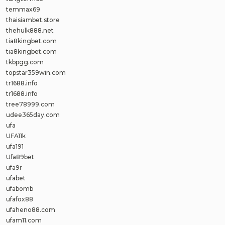
temmax69
thaisiambet.store
thehulk888.net
tia8kingbet.com
tia8kingbet.com
tkbpgg.com
topstar359win.com
tr1688.info
tr1688.info
tree78999.com
udee365day.com
ufa
UFA11k
ufa191
Ufa89bet
ufa9r
ufabet
ufabomb
ufafox88
ufaheno88.com
ufam11.com