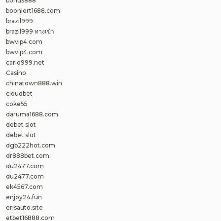
bonus888
boonlert1688.com
brazil999
brazil999 ทางเข้า
bwvip4.com
bwvip4.com
carlo999.net
Casino
chinatown888.win
cloudbet
coke55
daruma1688.com
debet slot
debet slot
dgb222hot.com
dr888bet.com
du2477.com
du2477.com
ek4567.com
enjoy24.fun
erisauto.site
etbet16888.com