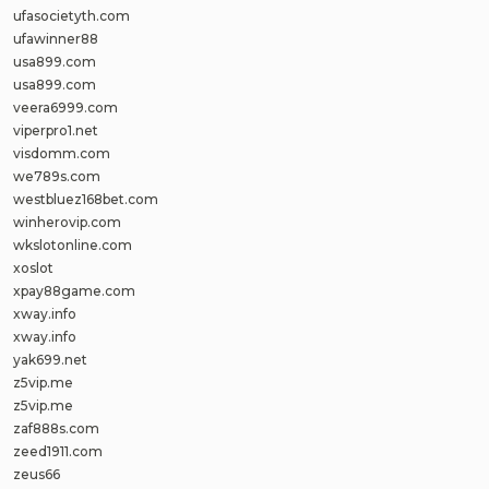
ufasocietyth.com
ufawinner88
usa899.com
usa899.com
veera6999.com
viperpro1.net
visdomm.com
we789s.com
westbluez168bet.com
winherovip.com
wkslotonline.com
xoslot
xpay88game.com
xway.info
xway.info
yak699.net
z5vip.me
z5vip.me
zaf888s.com
zeed1911.com
zeus66