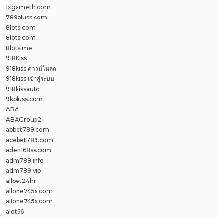
1xgameth.com
789pluss.com
8lots.com
8lots.com
8lots.me
918Kiss
918kiss ดาวน์โหลด
918kiss เข้าสู่ระบบ
918kissauto
9kpluss.com
ABA
ABAGroup2
abbet789.com
acebet789.com
aden168ss.com
adm789.info
adm789.vip
allbet24hr
allone745s.com
allone745s.com
alot66