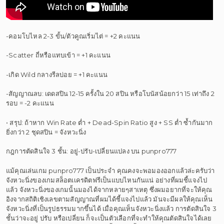
-คอมโบไหล 2-3 ขั้น/ตัวคูณเริ่มไต่ = +2 คะแนน
-Scatter ถี่หรือแทบเข้า = +1 คะแนน
-เกิด Wild กลางรีลบ่อย = +1 คะแนน
-สัญญาณลบ: เดดสปิน 12-15 ครั้งใน 20 สปิน หรือโบนัสน้อยกว่า 15 เท่าถึง 2
รอบ = -2 คะแนน
• สรุป: ถ้าหาก Win Rate ต่ำ + Dead-Spin Ratio สูง + SS ต่ำ ซ้ำกันมาก
ยิ่งกว่า 2 ชุดสปิน = จังหวะนิ่ง
กฎการตัดสินใจ 3 ชั้น: อยู่-ปรับ-เปลี่ยนแปลง บน punpro777
แม้คุณเล่นเกม punpro777 เป็นประจำ คุณคงจะพอมองออกแล้วล่ะครับว่า
จังหวะนิ่งของเกมสล็อตเเครดิตฟรีเป็นแบบไหนกันแน่ อย่างที่ผมชี้แจงไป
แล้ว จังหวะนิ่งของเกมนั้นมองได้จากหลายๆสาเหตุ ซึ่งผมอยากที่จะให้คุณ
อิงจากสถิติเชิงเลขตามสัญญาณที่ผมได้ชี้แจงไปแล้ว มันจะมีผลให้คุณเห็น
จังหวะนิ่งที่เป็นรูปธรรมมากขึ้นได้ เมื่อคุณเห็นจังหวะนิ่งแล้ว การตัดสินใจ 3
ชั้นว่าจะอยู่ ปรับ หรือเปลี่ยน ก็จะเป็นตัวเลือกที่จะทำให้คุณตัดสินใจได้เลย