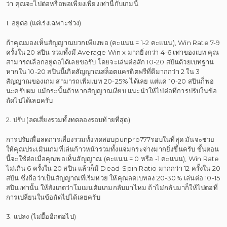
ว่า คุณจะไปต่อหรือพอเพียงเพียงเท่านี้กับเกมนี้
1. อยู่ต่อ (แต่เร่งเฉพาะช่วง)
ถ้าคุณมองเห็นสัญญาณบวกเพียงพอ (คะแนน = 1-2 คะแนน), Win Rate 7-9
ครั้งใน 20 สปิน รวมทั้งมี Average Win x มากยิ่งกว่า 4-6 เท่าของเบท คุณ
สามารถเลือกอยู่ต่อได้เลยขอรับ โดยจะเล่นต่อสัก 10-20 สปินด้วยเบทฐาน
หากใน 10-20 สปินนี้เกิดสัญญาณสล็อตเเครดิตฟรีที่ดีมากกว่า 2 ใน 3
สัญญาณของเกม สามารถเพิ่มเบท 20-25% ได้เลย แต่แค่ 10-20 สปินก็พอ
นะครับผม แม้กระนั้นถ้าหากสัญญาณเงียบ แนะนำให้ไปต่อที่การปรับในข้อ
ถัดไปได้เลยครับ
2. ปรับ (ลดเสี่ยงรวมทั้งทดลองรอบท้ายที่สุด)
การปรับเพื่อลดการเสี่ยงรวมทั้งทดสอบpunpro777รอบในที่สุด มันจะช่วย
ให้คุณประเมินเกมที่เล่นก้าวหน้ารวมทั้งแจ่มกระจ่างมากยิ่งขึ้นครับ ขั้นตอน
นี้จะใช้ต่อเมื่อคุณพอเห็นสัญญาณ (คะแนน = 0 หรือ -1 คะแนน), Win Rate
ไม่เกิน 6 ครั้งใน 20 สปิน แล้วก็มี Dead-Spin Ratio มากกว่า 12 ครั้งใน 20
สปิน ซึ่งถือว่าเป็นสัญญาณที่เริ่มห่วย ให้คุณลดเบทลง 20-30% เล่นต่อ 10-15
สปินเท่านั้น ให้สังเกตว่าโมเมนตัมเกมกลับมาไหม ถ้าไม่กลับมาก็ให้ไปต่อที่
การเปลี่ยนในข้อถัดไปได้เลยครับ
3. แปลง (ไม่ยื้ออีกต่อไป)