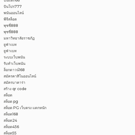
ปั่นแตก66
ปันโปร777
พนันออนไลน์
พีจีสล็อต
พุชชี่888
พุซซี่888
มหาวิทยาลัยราชภัฏ
ยูฟ่าเบท
ยูฟ่าเบท
ระบบเว็บพนัน
รับทำเว็บพนัน
ล็อกดาวน์168
สมัครคาสิโนออนไลน์
สมัครบาคาร่า
สร้าง qr code
สล็อต
สล็อต pg
สล็อต PG เว็บตรง แตกหนัก
สล็อต168
สล็อต24
สล็อต456
สล็อต55