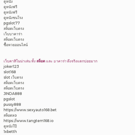
ดูหนัง
ดูหนังฟรี
ดูหนังฟรี
ดูหนังชนโรง
pgslot77
สล็อตเว็บตรง
เว็บบาคาร่า
สล็อตเว็บตรง
ซื้อหวยออนไลน์
เว็บคาสิโนน่าเล่น ทั้ง
สล็อต
และ
บาคาร่า
ตึงจริงแตกบ่อยมาก
joker123
slot168
slot เว็บตรง
สล็อตเว็บตรง
สล็อตเว็บตรง
JINDA888
pgslot
pussy888
https://www.sexyauto168.bet
สล็อตxo
https://www.tangtem168.io
ดูหนังโป๊
1xbetth