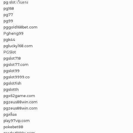
pg slot เว็บตรง
pg168
pg77
pg99
pggold168bet.com
Pgheng99
pgk44
pglucky168.com
PGSlot
pgslot718
pgslot77.com
pgslot99
pgslot9999.co
pgslotfish
pgslotth
pgx62game.com
pgzeus88win.com
pgzeus88win.com
pgสล็อต
play97vip.com
pokebet88