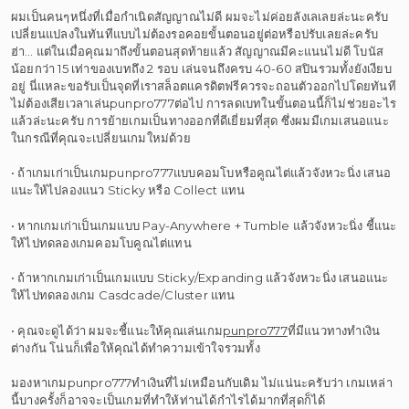
ผมเป็นคนๆหนึ่งที่เมื่อกำเนิดสัญญาณไม่ดี ผมจะไม่ค่อยลังเลเลยล่ะนะครับ
เปลี่ยนแปลงในทันทีแบบไม่ต้องรอคอยขั้นตอนอยู่ต่อหรือปรับเลยล่ะครับ
ฮ่า… แต่ในเมื่อคุณมาถึงขั้นตอนสุดท้ายแล้ว สัญญาณมีคะแนนไม่ดี โบนัส
น้อยกว่า 15 เท่าของเบทถึง 2 รอบ เล่นจนถึงครบ 40-60 สปินรวมทั้งยังเงียบ
อยู่ นี่แหละขอรับเป็นจุดที่เราสล็อตเเครดิตฟรีควรจะถอนตัวออกไปโดยทันที
ไม่ต้องเสียเวลาเล่นpunpro777ต่อไป การลดเบทในขั้นตอนนี้ก็ไม่ช่วยอะไร
แล้วล่ะนะครับ การย้ายเกมเป็นทางออกที่ดีเยี่ยมที่สุด ซึ่งผมมีเกมเสนอแนะ
ในกรณีที่คุณจะเปลี่ยนเกมใหม่ด้วย
• ถ้าเกมเก่าเป็นเกมpunpro777แบบคอมโบหรือคูณไต่แล้วจังหวะนิ่ง เสนอ
แนะให้ไปลองแนว Sticky หรือ Collect แทน
• หากเกมเก่าเป็นเกมแบบ Pay-Anywhere + Tumble แล้วจังหวะนิ่ง ชี้แนะ
ให้ไปทดลองเกมคอมโบคูณไต่แทน
• ถ้าหากเกมเก่าเป็นเกมแบบ Sticky/Expanding แล้วจังหวะนิ่ง เสนอแนะ
ให้ไปทดลองเกม Casdcade/Cluster แทน
• คุณจะดูได้ว่า ผมจะชี้แนะให้คุณเล่นเกม
punpro777
ที่มีแนวทางทำเงิน
ต่างกัน โน่นก็เพื่อให้คุณได้ทำความเข้าใจรวมทั้ง
มองหาเกมpunpro777ทำเงินที่ไม่เหมือนกับเดิม ไม่แน่นะครับว่า เกมเหล่า
นี้บางครั้งก็อาจจะเป็นเกมที่ทำให้ท่านได้กำไรได้มากที่สุดก็ได้