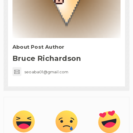
About Post Author
Bruce Richardson
seoaba01@gmail.com