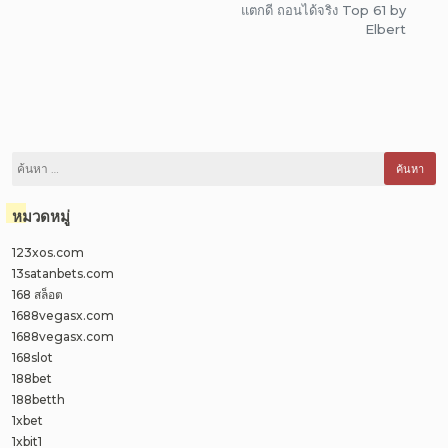
แตกดี ถอนได้จริง Top 61 by
Elbert
ค้นหา
สำหรับ:
หมวดหมู่
123xos.com
13satanbets.com
168 สล็อต
1688vegasx.com
1688vegasx.com
168slot
188bet
188betth
1xbet
1xbit1