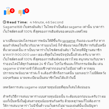
0
0
Read Time:
4 Minute, 46 Second
Sagame168 เว็บตรงอันดับ 1 ในไทยจำเป็นต้อง sagame เท่านั้น บาคาร่า
เว็บไซต์ตรงแท้ 100% ที่สุดของการเดิมพันของคนประเทศไทย
มาเปลี่ยนแปลงโลกของการพนันให้ดีขึ้นกับ
sagame
กันเถอะนะครับ! หาก
คุณกำลังพอใจเกี่ยวกับบาคาร่าออนไลน์ ก็จำต้องมาลองใช้บริการกับมือหนึ่ง
ที่แวดวงแค่นั้น เราเป็นบาคาร่าเว็บไซต์ตรงอันดับ 1 ในไทยที่มีฐานสมาชิก
มากกว่า 900,000 user เยอะที่สุดในไทยปัจจุบันนี้แล้วล่ะครับ บาคาร่า
เว็บไซต์ตรงแท้ 100% ที่สุดของการเดิมพันของชาวไทย สนุกสนานกับบาคา
ร่าออนไลน์ได้ทุกวันตลอด 24 ชั่วโมง โปรโมชั่นและก็กิจกรรมจัดเต็ม เล่น
sagame ปากทางเข้าได้แบบชิวๆฝากถอนง่ายไม่มีอย่างต่ำ หากคุณ
ปรารถนาพนันบาคาร่าล่ะก็ จะต้องรำลึกถึงเราแค่นั้น บอกเลยว่า ไม่มีผิดหวัง
แน่ๆครับผม มาลงทะเบียนเป็นสมาชิกใหม่ได้แล้ววันนี้
เทคนิคการเล่น sagame แบบสายทุนน้อยที่คุณก็เล่นได้แน่นอน
สำหรับวิธีการเล่นบาคาร่าแบบสายทุนน้อยนั้น จะต้องบอกก่อนนะครับว่า ผม
เองก็เป็นหนึ่งในผู้เล่นสายทุนน้อยเช่นกันครับ ด้วยเหตุว่าผมก็ไม่ต้องการ
ให้การเล่นบาคาร่า ไม่มีขั้นต่ำ บนเว็บตรงไม่ผ่านเอเย่นต์นั้นเป็นปัญหา