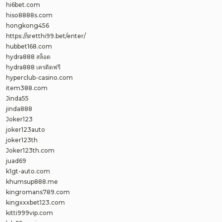
hi6bet.com
hiso8888s.com
hongkong456
https://sretthi99.bet/enter/
hubbet168.com
hydra888 สล็อต
hydra888 เครดิตฟรี
hyperclub-casino.com
item388.com
Jinda55
jinda888
Joker123
joker123auto
joker123th
Joker123th.com
juad69
k1gt-auto.com
khumsup888.me
kingromans789.com
kingxxxbet123.com
kitti999vip.com