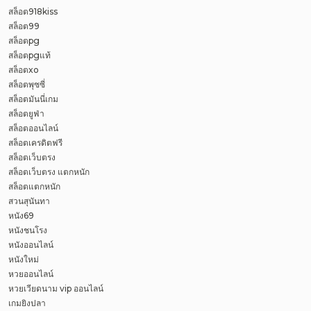
สล็อต918kiss
สล็อต99
สล็อตpg
สล็อตpgแท้
สล็อตxo
สล็อตพุซซี่
สล็อตมันนี่เกม
สล็อตยูฟ่า
สล็อตออนไลน์
สล็อตเครดิตฟรี
สล็อตเว็บตรง
สล็อตเว็บตรง แตกหนัก
สล็อตแตกหนัก
สวนสุนันทา
หนัง69
หนังชนโรง
หนังออนไลน์
หนังใหม่
หวยออนไลน์
หวยเวียดนาม vip ออนไลน์
เกมยิงปลา