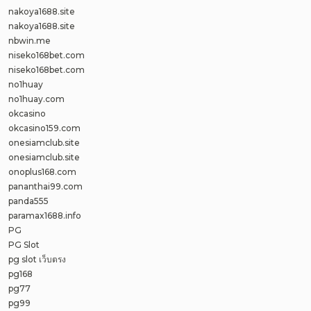
nakoya1688.site
nakoya1688.site
nbwin.me
niseko168bet.com
niseko168bet.com
no1huay
no1huay.com
okcasino
okcasino159.com
onesiamclub.site
onesiamclub.site
onoplus168.com
pananthai99.com
panda555
paramax1688.info
PG
PG Slot
pg slot เว็บตรง
pg168
pg77
pg99