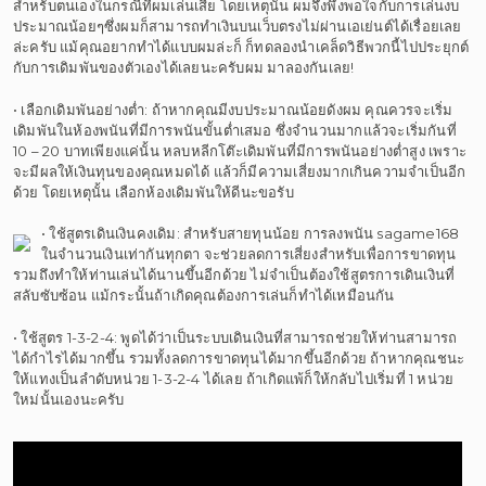
สำหรับตนเองในกรณีที่ผมเล่นเสีย โดยเหตุนั้น ผมจึงพึงพอใจกับการเล่นงบ
ประมาณน้อยๆซึ่งผมก็สามารถทำเงินบนเว็บตรงไม่ผ่านเอเย่นต์ได้เรื่อยเลย
ล่ะครับ แม้คุณอยากทำได้แบบผมล่ะก็ ก็ทดลองนำเคล็ดวิธีพวกนี้ไปประยุกต์
กับการเดิมพันของตัวเองได้เลยนะครับผม มาลองกันเลย!
• เลือกเดิมพันอย่างต่ำ: ถ้าหากคุณมีงบประมาณน้อยดังผม คุณควรจะเริ่ม
เดิมพันในห้องพนันที่มีการพนันขั้นต่ำเสมอ ซึ่งจำนวนมากแล้วจะเริ่มกันที่
10 – 20 บาทเพียงแค่นั้น หลบหลีกโต๊ะเดิมพันที่มีการพนันอย่างต่ำสูง เพราะ
จะมีผลให้เงินทุนของคุณหมดได้ แล้วก็มีความเสี่ยงมากเกินความจำเป็นอีก
ด้วย โดยเหตุนั้น เลือกห้องเดิมพันให้ดีนะขอรับ
• ใช้สูตรเดินเงินคงเดิม: สำหรับสายทุนน้อย การลงพนัน sagame168
ในจำนวนเงินเท่ากันทุกตา จะช่วยลดการเสี่ยงสำหรับเพื่อการขาดทุน
รวมถึงทำให้ท่านเล่นได้นานขึ้นอีกด้วย ไม่จำเป็นต้องใช้สูตรการเดินเงินที่
สลับซับซ้อน แม้กระนั้นถ้าเกิดคุณต้องการเล่นก็ทำได้เหมือนกัน
• ใช้สูตร 1-3-2-4: พูดได้ว่าเป็นระบบเดินเงินที่สามารถช่วยให้ท่านสามารถ
ได้กำไรได้มากขึ้น รวมทั้งลดการขาดทุนได้มากขึ้นอีกด้วย ถ้าหากคุณชนะ
ให้แทงเป็นลำดับหน่วย 1-3-2-4 ได้เลย ถ้าเกิดแพ้ก็ให้กลับไปเริ่มที่ 1 หน่วย
ใหม่นั้นเองนะครับ