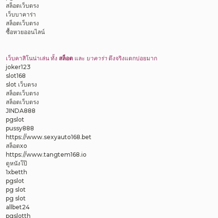
สล็อตเว็บตรง
เว็บบาคาร่า
สล็อตเว็บตรง
ซื้อหวยออนไลน์
เว็บคาสิโนน่าเล่น ทั้ง
สล็อต
และ
บาคาร่า
ตึงจริงแตกบ่อยมาก
joker123
slot168
slot เว็บตรง
สล็อตเว็บตรง
สล็อตเว็บตรง
JINDA888
pgslot
pussy888
https://www.sexyauto168.bet
สล็อตxo
https://www.tangtem168.io
ดูหนังโป๊
1xbetth
pgslot
pg slot
pg slot
allbet24
pgslotth