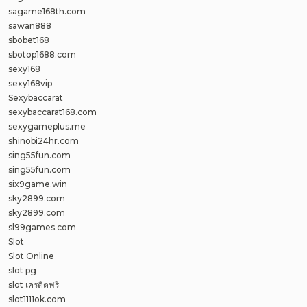
sagame168th.com
sawan888
sbobet168
sbotop1688.com
sexy168
sexy168vip
Sexybaccarat
sexybaccarat168.com
sexygameplus.me
shinobi24hr.com
sing55fun.com
sing55fun.com
six9game.win
sky2899.com
sky2899.com
sl99games.com
Slot
Slot Online
slot pg
slot เครดิตฟรี
slot1111ok.com