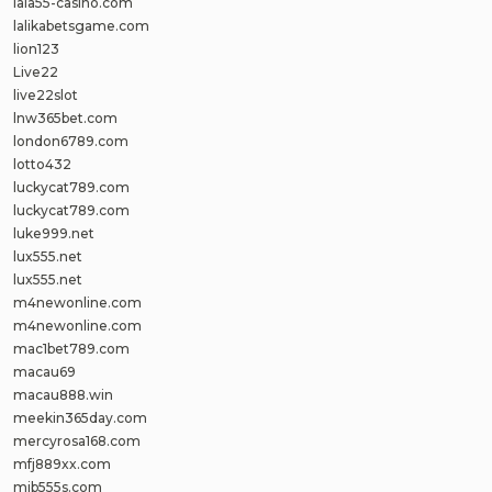
lala55-casino.com
lalikabetsgame.com
lion123
Live22
live22slot
lnw365bet.com
london6789.com
lotto432
luckycat789.com
luckycat789.com
luke999.net
lux555.net
lux555.net
m4newonline.com
m4newonline.com
mac1bet789.com
macau69
macau888.win
meekin365day.com
mercyrosa168.com
mfj889xx.com
mib555s.com