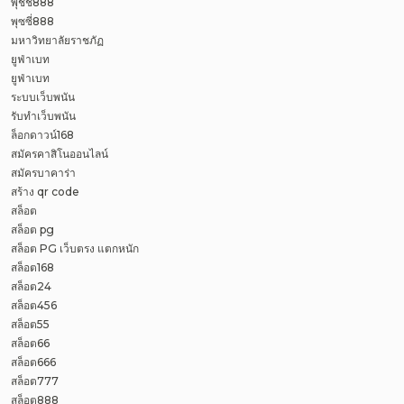
พุชชี่888
พุซซี่888
มหาวิทยาลัยราชภัฏ
ยูฟ่าเบท
ยูฟ่าเบท
ระบบเว็บพนัน
รับทำเว็บพนัน
ล็อกดาวน์168
สมัครคาสิโนออนไลน์
สมัครบาคาร่า
สร้าง qr code
สล็อต
สล็อต pg
สล็อต PG เว็บตรง แตกหนัก
สล็อต168
สล็อต24
สล็อต456
สล็อต55
สล็อต66
สล็อต666
สล็อต777
สล็อต888