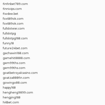
finfinbet789.com
finnivips.com
fiwdee.bet
fox689ok.com
fox689ok.com
fullsloteiei.com
fullslotpg
fullslotpg168.com
funny18
future24bet.com
gachawin168.com
gamehit8888.com
gem99ths.com
gem99ths.com
goatbetroyalcasino.com
goatza888fin.com
gowingo88.com
happy168
hengheng9899.com
hengjing168
hi6bet.com