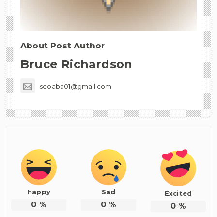
About Post Author
Bruce Richardson
seoaba01@gmail.com
Happy
Sad
Excited
0
%
0
%
0
%