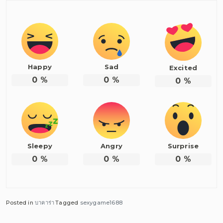
Happy
Sad
Excited
0
%
0
%
0
%
Sleepy
Angry
Surprise
0
%
0
%
0
%
Posted in
บาคาร่า
Tagged
sexygame1688