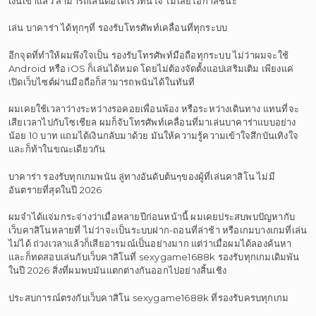
เงินเข้าแล้ว สามารถเล่นต่อได้เร็วทันใจ ไม่เสียโอกาสชนะ
เล่น บาคาร่า ได้ทุกๆที่ รองรับโทรศัพท์เคลื่อนที่ทุกระบบ
อีกจุดที่ทำให้ผมพึงใจเป็น รองรับโทรศัพท์มือถือทุกระบบ ไม่ว่าผมจะใช้
Android หรือ iOS ก็เล่นได้หมด โดยไม่ต้องจัดตั้งแอปเสริมเติม เพียงแค่
เปิดเว็บไซต์ผ่านมือถือก็สามารถพนันได้ในทันที
ผมเคยใช้เวลาว่างระหว่างรอคอยเพื่อนพ้อง หรือระหว่างเดินทาง แทนที่จะ
เสียเวลาไปกับโซเชียล ผมก็จับโทรศัพท์เคลื่อนที่มาเล่นบาคาร่าแบบอย่าง
น้อย 10 บาท แถมได้เงินกลับมาด้วย มันให้ความรู้ความเข้าใจสึกบันเทิงใจ
และก็ท้าในขณะเดียวกัน
บาคาร่า รองรับทุกเกมพนัน ลู่ทางอันดับต้นๆของผู้ที่เล่นคาสิโน ไม่มี
อันตรายที่สุดในปี 2026
ผมจำได้แจ่มกระจ่างว่าเมื่อหลายปีก่อนหน้านี้ ผมเคยประสบพบปัญหากับ
เว็บคาสิโนหลายที่ ไม่ว่าจะเป็นระบบฝาก-ถอนที่ล่าช้า หรือเกมบางเกมที่เล่น
ไม่ได้ ถ่วงเวลาแล้วก็เสียอารมณ์เป็นอย่างมาก แต่ว่าเมื่อผมได้ลองค้นหา
และก็ทดสอบเล่นกับเว็บคาสิโนที่ sexygame1688k รองรับทุกเกมเดิมพัน
ในปี 2026 สิ่งที่ผมพบมันแตกต่างกันออกไปอย่างสิ้นเชิง
ประสบการณ์ตรงกับเว็บคาสิโน sexygame1688k ที่รองรับครบทุกเกม