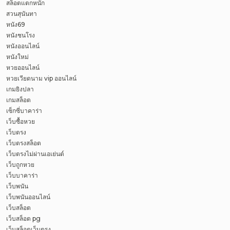
สล็อตแตกหนัก
สวนสุนันทา
หนัง69
หนังชนโรง
หนังออนไลน์
หนังใหม่
หวยออนไลน์
หวยเวียดนาม vip ออนไลน์
เกมยิงปลา
เกมสล็อต
เซ็กซี่บาคาร่า
เว็บซื้อหวย
เว็บตรง
เว็บตรงสล็อต
เว็บตรงไม่ผ่านเอเย่นต์
เว็บถูกหวย
เว็บบาคาร่า
เว็บพนัน
เว็บพนันออนไลน์
เว็บสล็อต
เว็บสล็อต pg
เว็บสล็อตเว็บตรง