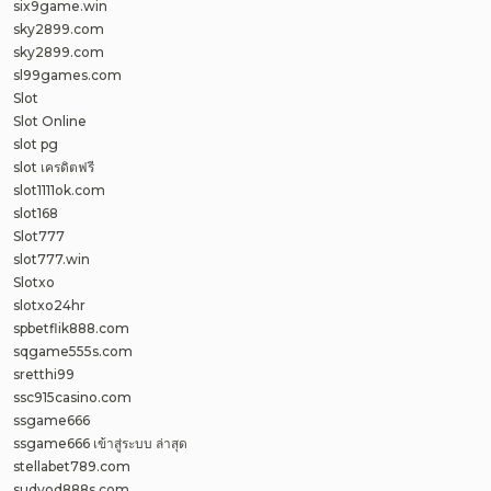
six9game.win
sky2899.com
sky2899.com
sl99games.com
Slot
Slot Online
slot pg
slot เครดิตฟรี
slot1111ok.com
slot168
Slot777
slot777.win
Slotxo
slotxo24hr
spbetflik888.com
sqgame555s.com
sretthi99
ssc915casino.com
ssgame666
ssgame666 เข้าสู่ระบบ ล่าสุด
stellabet789.com
sudyod888s.com