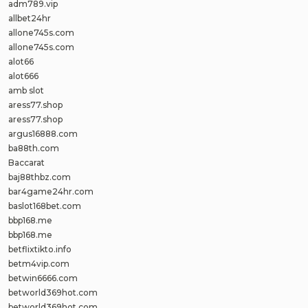
adm789.vip
allbet24hr
allone745s.com
allone745s.com
alot66
alot666
amb slot
aress77.shop
aress77.shop
argus16888.com
ba88th.com
Baccarat
baj88thbz.com
bar4game24hr.com
baslot168bet.com
bbp168.me
bbp168.me
betflixtikto.info
betm4vip.com
betwin6666.com
betworld369hot.com
betworld369hot.com