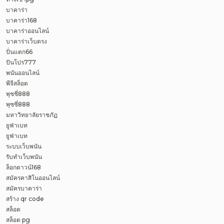
บาคาร่า
บาคาร่า168
บาคาร่าออนไลน์
บาคาร่าเว็บตรง
ปั่นแตก66
ปันโปร777
พนันออนไลน์
พีจีสล็อต
พุชชี่888
พุซซี่888
มหาวิทยาลัยราชภัฏ
ยูฟ่าเบท
ยูฟ่าเบท
ระบบเว็บพนัน
รับทำเว็บพนัน
ล็อกดาวน์168
สมัครคาสิโนออนไลน์
สมัครบาคาร่า
สร้าง qr code
สล็อต
สล็อต pg