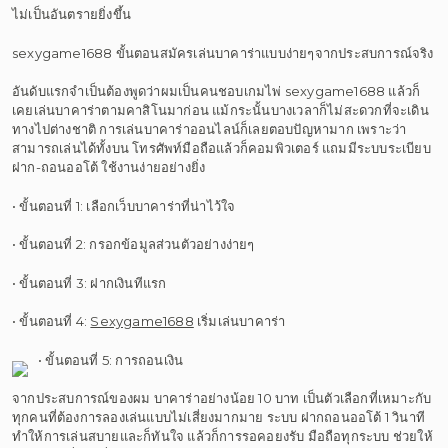
ไม่เป็นอันตรายยิ่งขึ้น
sexygame1688 ขั้นตอนสมัครเล่นบาคาร่าแบบง่ายๆจากประสบการณ์จริง
อันดับแรกจำเป็นต้องพูดว่าผมเป็นคนชอบเกมไพ่ sexygame1688 แล้วก็
เคยเล่นบาคาร่าตามคาสิโนมาก่อน แม้กระนั้นบางเวลาก็ไม่สะดวกที่จะเดิน
ทางไปต่างชาติ การเล่นบาคาร่าออนไลน์ก็เลยตอบปัญหามาก เพราะว่า
สามารถเล่นได้ทั้งบน โทรศัพท์มือถือแล้วก็คอมพิวเตอร์ แถมมีระบบระเบียบ
ฝาก-ถอนออโต้ ใช้งานง่ายอย่างยิ่ง
• ขั้นตอนที่ 1: เลือกเว็บบาคาร่าที่น่าไว้ใจ
• ขั้นตอนที่ 2: กรอกข้อมูลส่วนตัวอย่างง่ายๆ
• ขั้นตอนที่ 3: ฝากเงินทีแรก
• ขั้นตอนที่ 4:
Sexygame1688
เริ่มเล่นบาคาร่า
• ขั้นตอนที่ 5: การถอนเงิน
จากประสบการณ์ของผม บาคาร่าอย่างน้อย 10 บาท เป็นตัวเลือกที่เหมาะกับ
ทุกคนที่ต้องการลองเล่นแบบไม่เสี่ยงมากมาย ระบบ ฝากถอนออโต้ 1 วินาที
ทำให้การเล่นสบายและก็ทันใจ แล้วก็การรอคอยงรับ มือถือทุกระบบ ช่วยให้