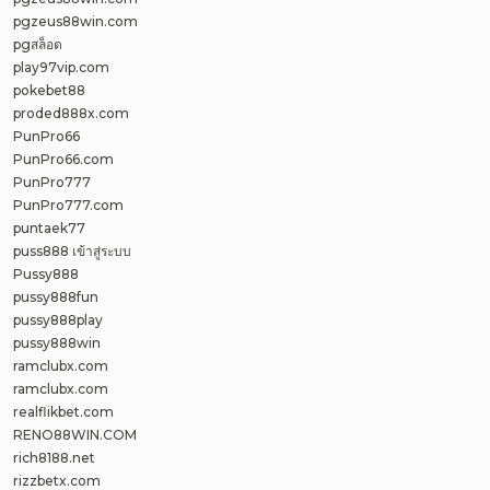
pgzeus88win.com
pgสล็อต
play97vip.com
pokebet88
proded888x.com
PunPro66
PunPro66.com
PunPro777
PunPro777.com
puntaek77
puss888 เข้าสู่ระบบ
Pussy888
pussy888fun
pussy888play
pussy888win
ramclubx.com
ramclubx.com
realflikbet.com
RENO88WIN.COM
rich8188.net
rizzbetx.com