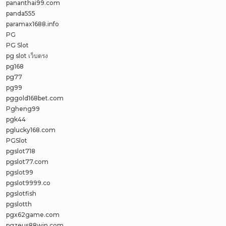
pananthai99.com
panda555
paramax1688.info
PG
PG Slot
pg slot เว็บตรง
pg168
pg77
pg99
pggold168bet.com
Pgheng99
pgk44
pglucky168.com
PGSlot
pgslot718
pgslot77.com
pgslot99
pgslot9999.co
pgslotfish
pgslotth
pgx62game.com
pgzeus88win.com