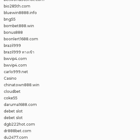
bio285th.com
bluewin8888.info
bng55
bombet888.win
bonus888
boonlert1688.com
brazil999
brazil999 ทางเข้า
bwvip4.com
bwvip4.com
carlo999.net
Casino
chinatown888.win
cloudbet
coke55
daruma1688.com
debet slot
debet slot
dgb222hot.com
dr888bet.com
du2477.com