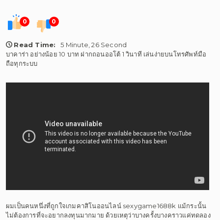
0
0
Read Time:
5 Minute, 26 Second
บาคาร่า อย่างน้อย 10 บาท ฝากถอนออโต้ 1 วินาที เล่นง่ายบนโทรศัพท์มือ
ถือทุกระบบ
ผมเป็นคนหนึ่งที่ถูกใจเกมคาสิโนออนไลน์ sexygame1688k แม้กระนั้น
ไม่ต้องการที่จะอยากลงทุนมากมาย ด้วยเหตุว่าบางครั้งบางคราวแค่ทดลอง