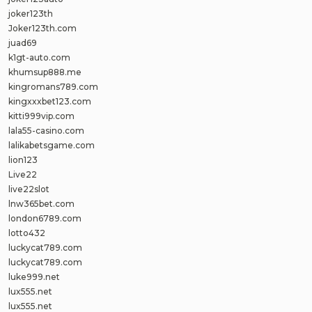
joker123th
Joker123th.com
juad69
k1gt-auto.com
khumsup888.me
kingromans789.com
kingxxxbet123.com
kitti999vip.com
lala55-casino.com
lalikabetsgame.com
lion123
Live22
live22slot
lnw365bet.com
london6789.com
lotto432
luckycat789.com
luckycat789.com
luke999.net
lux555.net
lux555.net