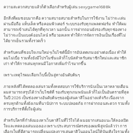
ความสะดวกสบายแล้วก็ตัวเลือกสำหรับผู้เล่น sexygame1688k
อีกสิ่งที่ผมชอบมากคือ ความสบายสบายสำหรับในการใช้งาน ไม่ว่าจะเล่น
ผ่านมือถือ แท็บเล็ต หรือคอมพิวเตอร์ ระบบรองรับทุกแพลตฟอร์ม ทำให้ผม
สามารถเข้าเล่นได้ทุกที่ทุกเวลา นอกนั้น การฝากถอนยังรองรับทุกช่องทาง
ไม่ว่าจะเป็นแบงค์ออนไลน์ หรือวอลเลท ทำให้การจัดการเงินเป็นเรื่องที่ไม่
ได้ยากเย็นรวมทั้งรวดเร็ว
สำหรับคนที่ชอบใจเกมใหม่ๆเว็บไซต์นี้มีการอัปเดตเกมอย่างต่อเนื่อง ทำให้
ผมไม่เบื่อ รวมทั้งยังมีโปรโมชั่นแล้วก็โบนัสสำหรับสมาชิกใหม่และสมาชิก
เก่า ทำให้การเล่นทุกหนมีโอกาสเพิ่มกำไรมากขึ้น
เพราะเหตุไรผมเลือกเว็บนี้เป็นลู่ทางอันดับต้นๆ
ภายหลังที่ได้ทดลองเล่นรวมทั้งทดสอบการใช้บริการนับเป็นเวลาหลายเดือน
ผมสามารถสรุปได้ว่าเว็บไซต์ที่ รองรับทุกเกมพนันแล้วก็ไม่เป็นอันตรายที่สุด
ในปี 2026 เป็นช่องทางอันดับต้นๆของผู้เล่นคาสิโนอย่างแท้จริง เนื่องจาก
ครบทุกด้านทั้งยังเกมที่นานัปการ ระบบปลอดภัย การฝากถอนสะดวก รวมทั้ง
การบริการที่ตั้งใจผู้เล่น
สำหรับใครที่กำลังมองหาเว็บคาสิโนที่ไว้ใจได้ ผมอยากเสนอแนะให้ลองเปิด
ใจและทดลองเล่นมองเอง เพราะประสบการณ์ตรงของผมพิสูจน์แล้วว่า การ
เลือกเว็บที่ดีสามารถเปลี่ยนแปลงการเล่นคาสิโนออนไลน์ให้บันเทิงใจรวมทั้ง