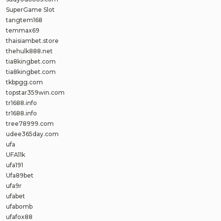
SuperGame Slot
tangtem168
temmax69
thaisiambet.store
thehulk888.net
tia8kingbet.com
tia8kingbet.com
tkbpgg.com
topstar359win.com
tr1688.info
tr1688.info
tree78999.com
udee365day.com
ufa
UFA11k
ufa191
Ufa89bet
ufa9r
ufabet
ufabomb
ufafox88