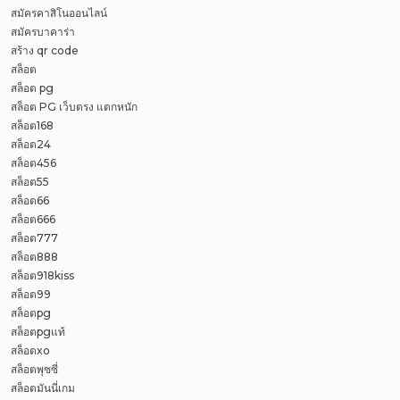
สมัครคาสิโนออนไลน์
สมัครบาคาร่า
สร้าง qr code
สล็อต
สล็อต pg
สล็อต PG เว็บตรง แตกหนัก
สล็อต168
สล็อต24
สล็อต456
สล็อต55
สล็อต66
สล็อต666
สล็อต777
สล็อต888
สล็อต918kiss
สล็อต99
สล็อตpg
สล็อตpgแท้
สล็อตxo
สล็อตพุซซี่
สล็อตมันนี่เกม