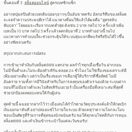
ขั้นตอนที่ 3:
สล็อตออนไลน์
สูตรเบทซิกแซ็ก
อย่ากดปุ่มสปินด้วยเบทเดิมบ่อยๆยาวๆเป็นอันขาดครับ อัลกอริทึมของสล็อต
จะจดจำความประพฤติเราได้ แนวทางที่ผมใช้แล้วได้ผลคือ “สูตรสลับ
ฟันปลา” โดยผมจะเริ่มจากเบทต่ำสุด ดังเช่น 2 บาท กดไป 10 ครั้ง แล้วเพิ่ม
เบทเป็น 10 บาท กดไป 5 ครั้ง แล้วลดกลับมาที่ 2 บาททำอย่างนี้วนไป
แนวทางการทำแบบงี้จะช่วยกระตุ้นให้ระบบสุ่มแจกฟีพบร์ฟรีสปินได้ไวขึ้น
อย่างชัดเจนครับ
สรุปจากประสบการณ์ตรง
การเข้ามาทำเงินกับสล็อต888 แตกง่าย ผลกำไรทุกเมื่อเชื่อวัน ฝากถอน
ไม่มีขั้นต่ำและไม่จะต้องทำเทิร์น ตลอด 24 ชั่วโมง ไม่ใช่เรื่องของเคราะห์ดี
เพียงอย่างเดียว แต่ว่าเป็นเรื่องของการเลือกผู้ให้บริการที่ซื่อสัตย์ ไม่มี
อันตราย รวมทั้งการมีวินัยสำหรับในการลงทุนของตัวเราเองด้วย ระบบฝาก
ถอนที่ไม่มีอย่างต่ำและไม่ติดเทิร์นเอเวอร์ เป็นเครื่องมือที่เหมาะสมที่สุดที่
ช่วยปกป้องผลตอบแทนให้กับผู้เล่น
สุดท้ายนี้ ผมอยากฝากไว้ว่า เมื่อเล่นได้กำไรตามวัตถุประสงค์แล้วให้กดเบิก
เงินออกมาทันที อย่าปล่อยแช่ไว้ภายในระบบ ด้วยเหตุว่าความโลภละโมบ
ชอบเป็นศัตรูที่ร้ายกาจที่สุดของนักพนันครับ ขอให้ทุกคนโชคดีกับการหมุน
สล็อต888 และทำเงินเข้ากระเป๋าในแต่ละวันขอรับ!