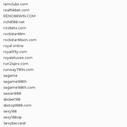
ramclubx.com
realflikbet.com
RENO88WIN.COM
rich8188.net
rizzbetx.com
rockstar66m
rockstar66win.com
royal online
royal99y.com
royaleluxee.com
run24pro.com
runway789s.com
sagame
sagame168th
sagame168th.com
sawan888
sbobet168
sbotop1688.com
sexy168
sexy168vip
Sexybaccarat