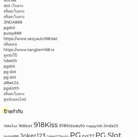
slot168
slot เว็บตรง
สล็อตเว็บตรง
สล็อตเว็บตรง
JINDA888
pgslot
pussy888
https://www.sexyauto168.bet
สล็อตxo
https://www.tangtem168.io
ดูหนังโป๊
1xbetth
pgslot
pg slot
pg slot
allbet24
pgslotth
สล็อตเว็บตรง
ดูหนังออนไลน์
ป้ายกำกับ
918Kiss
918kissauto
188bet
Jinda55
168สล็อต
happy168
PG
PG Slot
Joker123
pg77
jinda888
Joker123auto