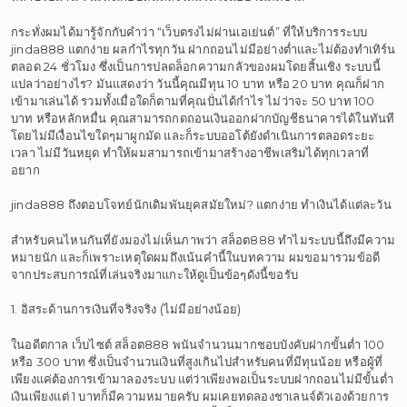
กระทั่งผมได้มารู้จักกับคำว่า “เว็บตรงไม่ผ่านเอเย่นต์” ที่ให้บริการระบบ
jinda888 แตกง่าย ผลกำไรทุกวัน ฝากถอนไม่มีอย่างต่ำและไม่ต้องทำเทิร์น
ตลอด 24 ชั่วโมง ซึ่งเป็นการปลดล็อกความกลัวของผมโดยสิ้นเชิง ระบบนี้
แปลว่าอย่างไร? มันแสดงว่า วันนี้คุณมีทุน 10 บาท หรือ 20 บาท คุณก็ฝาก
เข้ามาเล่นได้ รวมทั้งเมื่อใดก็ตามที่คุณปั่นได้กำไร ไม่ว่าจะ 50 บาท 100
บาท หรือหลักหมื่น คุณสามารถกดถอนเงินออกฝากบัญชีธนาคารได้ในทันที
โดยไม่มีเงื่อนไขใดๆมาผูกมัด และก็ระบบออโต้ยังดำเนินการตลอดระยะ
เวลา ไม่มีวันหยุด ทำให้ผมสามารถเข้ามาสร้างอาชีพเสริมได้ทุกเวลาที่
อยาก
jinda888 ถึงตอบโจทย์นักเดิมพันยุคสมัยใหม่? แตกง่าย ทำเงินได้แต่ละวัน
สำหรับคนไหนกันที่ยังมองไม่เห็นภาพว่า สล็อต888 ทำไมระบบนี้ถึงมีความ
หมายนัก และก็เพราะเหตุใดผมถึงเน้นคำนี้ในบทความ ผมขอมารวมข้อดี
จากประสบการณ์ที่เล่นจริงมาแกะให้ดูเป็นข้อๆดังนี้ขอรับ
1. อิสระด้านการเงินที่จริงจริง (ไม่มีอย่างน้อย)
ในอดีตกาล เว็บไซต์ สล็อต888 พนันจำนวนมากชอบบังคับฝากขั้นต่ำ 100
หรือ 300 บาท ซึ่งเป็นจำนวนเงินที่สูงเกินไปสำหรับคนที่มีทุนน้อย หรือผู้ที่
เพียงแค่ต้องการเข้ามาลองระบบ แต่ว่าเพียงพอเป็นระบบฝากถอนไม่มีขั้นต่ำ
เงินเพียงแต่ 1 บาทก็มีความหมายครับ ผมเคยทดลองชาเลนจ์ตัวเองด้วยการ