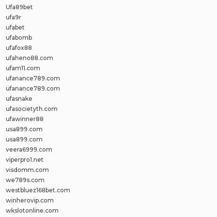
Ufa89bet
ufa9r
ufabet
ufabomb
ufafox88
ufaheno88.com
ufam11.com
ufanance789.com
ufanance789.com
ufasnake
ufasocietyth.com
ufawinner88
usa899.com
usa899.com
veera6999.com
viperpro1.net
visdomm.com
we789s.com
westbluez168bet.com
winherovip.com
wkslotonline.com