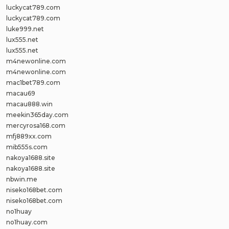
luckycat789.com
luckycat789.com
luke999.net
lux555.net
lux555.net
m4newonline.com
m4newonline.com
mac1bet789.com
macau69
macau888.win
meekin365day.com
mercyrosa168.com
mfj889xx.com
mib555s.com
nakoya1688.site
nakoya1688.site
nbwin.me
niseko168bet.com
niseko168bet.com
no1huay
no1huay.com