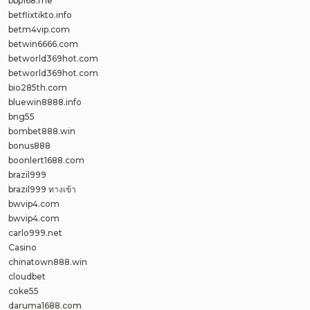
bbp168.me
betflixtikto.info
betm4vip.com
betwin6666.com
betworld369hot.com
betworld369hot.com
bio285th.com
bluewin8888.info
bng55
bombet888.win
bonus888
boonlert1688.com
brazil999
brazil999 ทางเข้า
bwvip4.com
bwvip4.com
carlo999.net
Casino
chinatown888.win
cloudbet
coke55
daruma1688.com