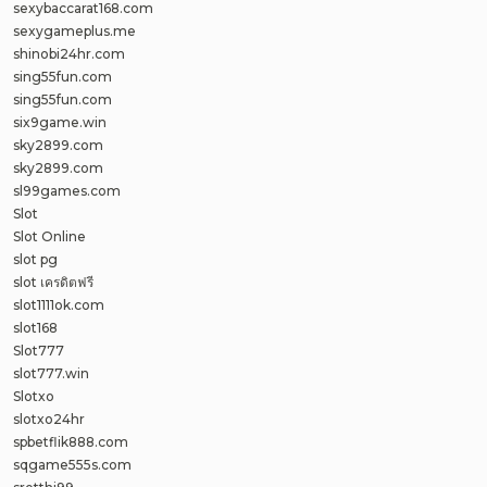
sexybaccarat168.com
sexygameplus.me
shinobi24hr.com
sing55fun.com
sing55fun.com
six9game.win
sky2899.com
sky2899.com
sl99games.com
Slot
Slot Online
slot pg
slot เครดิตฟรี
slot1111ok.com
slot168
Slot777
slot777.win
Slotxo
slotxo24hr
spbetflik888.com
sqgame555s.com