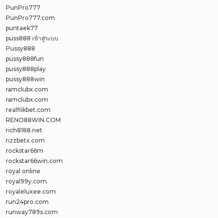
PunPro777
PunPro777.com
puntaek77
puss888 เข้าสู่ระบบ
Pussy888
pussy888fun
pussy888play
pussy888win
ramclubx.com
ramclubx.com
realflikbet.com
RENO88WIN.COM
rich8188.net
rizzbetx.com
rockstar66m
rockstar66win.com
royal online
royal99y.com
royaleluxee.com
run24pro.com
runway789s.com