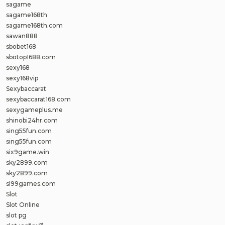
sagame
sagame168th
sagame168th.com
sawan888
sbobet168
sbotop1688.com
sexy168
sexy168vip
Sexybaccarat
sexybaccarat168.com
sexygameplus.me
shinobi24hr.com
sing55fun.com
sing55fun.com
six9game.win
sky2899.com
sky2899.com
sl99games.com
Slot
Slot Online
slot pg