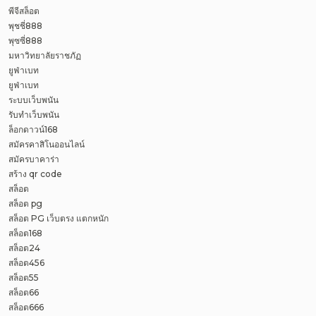
พีจีสล็อต
พุชชี่888
พุซซี่888
มหาวิทยาลัยราชภัฏ
ยูฟ่าเบท
ยูฟ่าเบท
ระบบเว็บพนัน
รับทำเว็บพนัน
ล็อกดาวน์168
สมัครคาสิโนออนไลน์
สมัครบาคาร่า
สร้าง qr code
สล็อต
สล็อต pg
สล็อต PG เว็บตรง แตกหนัก
สล็อต168
สล็อต24
สล็อต456
สล็อต55
สล็อต66
สล็อต666