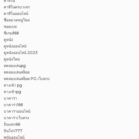
คาสิโน
คาสิโนครบวงจร
คาสิโนออนไลน์
ชื่อหมวดหมู่ใหม่
ซอยเบท
ซีเกมส์68
ดูหนัง
ดูหนังออนไลน์
ดูหนังออนไลน์ 2023
ดูหนังใหม่
ทดลองเล่นpg
ทดลองเล่นสล็อต
ทดลองเล่นสล็อต PG เว็บตรง
ทางเข้า pg
ทางเข้าpg
บาคาร่า
บาคาร่า168
บาคาร่าออนไลน์
บาคาร่าเว็บตรง
ปั่นแตก66
ปันโปร777
พนันออนไลน์