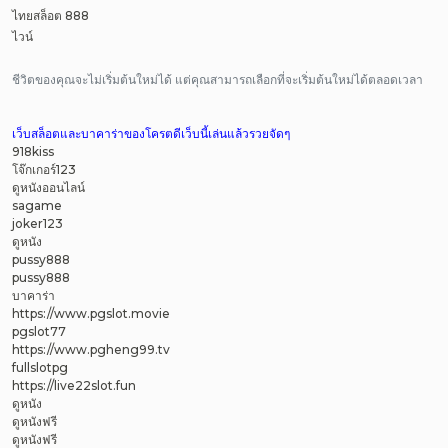
ไทยสล็อต 888
ไวน์
ชีวิตของคุณจะไม่เริ่มต้นใหม่ได้ แต่คุณสามารถเลือกที่จะเริ่มต้นใหม่ได้ตลอดเวลา
เว็บสล็อตและบาคาร่าของโครตดีเว็บนี้เล่นแล้วรวยจัดๆ
918kiss
โจ๊กเกอร์123
ดูหนังออนไลน์
sagame
joker123
ดูหนัง
pussy888
pussy888
บาคาร่า
https://www.pgslot.movie
pgslot77
https://www.pgheng99.tv
fullslotpg
https://live22slot.fun
ดูหนัง
ดูหนังฟรี
ดูหนังฟรี