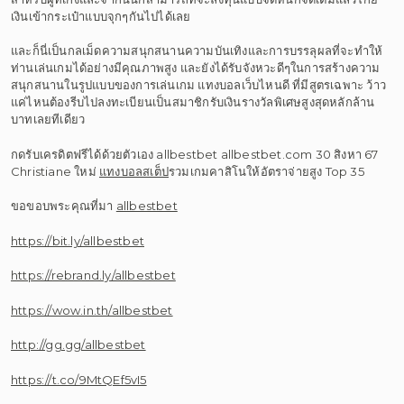
เงินเข้ากระเป๋าแบบจุกๆกันไปได้เลย
และก็นี่เป็นกลเม็ดความสนุกสนานความบันเทิงและการบรรลุผลที่จะทำให้
ท่านเล่นเกมได้อย่างมีคุณภาพสูง และยังได้รับจังหวะดีๆในการสร้างความ
สนุกสนานในรูปแบบของการเล่นเกม แทงบอลเว็บไหนดี ที่มีสูตรเฉพาะ ว้าว
แค่ไหนต้องรีบไปลงทะเบียนเป็นสมาชิกรับเงินรางวัลพิเศษสูงสุดหลักล้าน
บาทเลยทีเดียว
กดรับเครดิตฟรีได้ด้วยตัวเอง allbestbet allbestbet.com 30 สิงหา 67
Christiane ใหม่
แทงบอลสเต็ป
รวมเกมคาสิโนให้อัตราจ่ายสูง Top 35
ขอขอบพระคุณที่มา
allbestbet
https://bit.ly/allbestbet
https://rebrand.ly/allbestbet
https://wow.in.th/allbestbet
http://gg.gg/allbestbet
https://t.co/9MtQEf5vI5