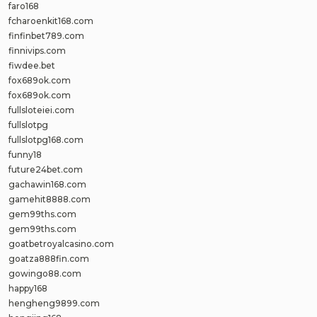
faro168
fcharoenkit168.com
finfinbet789.com
finnivips.com
fiwdee.bet
fox689ok.com
fox689ok.com
fullsloteiei.com
fullslotpg
fullslotpg168.com
funny18
future24bet.com
gachawin168.com
gamehit8888.com
gem99ths.com
gem99ths.com
goatbetroyalcasino.com
goatza888fin.com
gowingo88.com
happy168
hengheng9899.com