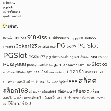
allbet24
pgslotth
สล็อตเว็บตรง
ดูหนังออนไลน์
ป้ายกำกับ
918Kiss
918kissauto
188bet
Jinda55
168สล็อต
happy168
PG
PG Slot
Joker123
pg77
jinda888
Joker123auto
PGSlot
PGSlot77
pg slot ทางเข้า
PunPro777
pg slot เว็บตรง
Slotxo
Pussy888
sagame
pussy888fun
sagame168th
Slot
บาคาร่า
ดูหนังออนไลน์
บาคาร่า168
ดาวน์โหลด918kiss
ทดลองเล่นpg
สล็อต
พุซซี่888
บาคาร่าออนไลน์
ปันโปร66
ปั่นแตก66
สล็อต168
สล็อตxo
สล็อตpg
สล็อต
สล็อต888
สล็อต777
สล็อตเครดิตฟรี
ออนไลน์
สล็อตเว็บตรง
เซ็กซี่บาคาร่า
เว็บหวยสด
แทงหวย
โจ๊กเกอร์123
สด