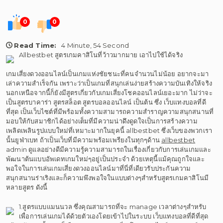
0
0
Read Time:
4 Minute, 54 Second
Allbestbet สูตรเกมคาสิโนที่ว้าวมากมาย เอาไปใช้ได้จริง
เกมเสี่ยงดวงออนไลน์เป็นเกมแห่งชัยชนะที่คนจำนวนไม่น้อย อยากจะมา
เล่าความสำเร็จกัน เพราะว่าเป็นเกมที่สนุกเล่นง่ายสร้างความบันเทิงให้จริง
นอกเหนือจากนี้ก็ยังมีสูตรเกี่ยวกับเกมเสี่ยงโชคออนไลน์เยอะมาก ไม่ว่าจะ
เป็นสูตรบาคาร่า สูตรสล็อต สูตรบอลออนไลน์ เป็นต้น ซึ่ง เว็บแทงบอลที่ดี
ที่สุด เป็นเว็บไซต์ที่มีพร้อมทั้งความสามารถความสำราญความสนุกสนานที่
มอบให้กับสมาชิกได้อย่างเต็มที่มีความน่าดึงดูดใจเป็นการสร้างความ
เพลิดเพลินรูปแบบใหม่ที่เหมาะมากในยุคนี้ allbestbet ซึ่งเว็บของพวกเรา
นั้นยูฟ่าเบท ถ้าเป็นเว็บที่มีความพร้อมเพรียงในทุกๆด้าน
allbestbet
admin ดูแลอย่างดีมีความรู้ความสามารถในเรื่องเกี่ยวกับการเล่นเกมและ
พัฒนาต้นแบบอัพเดทเกมใหม่ๆอยู่เป็นประจำ ด้วยเหตุนี้แม้คุณถูกใจและ
พอใจในการเล่นเกมเสี่ยงดวงออนไลน์มาที่นี่ที่เดียวรับประกันความ
สนุกสนานร่าเริงและก็ความพึงพอใจในแบบต่างๆสำหรับสูตรเกมคาสิโนมี
หลายสูตร ดังนี้
1.สูตรแบบแมนนวล ซึ่งคุณสามารถที่จะ manage เวลาต่างๆสำหรับ
เพื่อการเล่นเกมได้ด้วยตัวเองโดยเข้าไปในระบบ เว็บแทงบอลที่ดีที่สุด