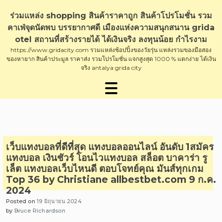
Skip
to
ร่วมแหล่ง shopping สินค้าราคาถูก สินค้าโปรโมชั่น รวม
content
คาเฟ่จุดนัดพบ บรรยากาศดี เมืองแห่งความสนุกสนาน grida
otel สถานที่สร้างรายได้ ได้เงินจริง ลงทุนน้อย กำไรงาม
https://www.gridacity.com รวมแหล่งช้อปปิ้งของวัยรุ่น แหล่งรวมของมือสอง
ของหายาก สินค้าประมูล ราคาส่ง รวมโปรโมชั่น แจกสูงสุด 1000 % แตกง่าย ได้เงิน
จริง antalya grida city
เว็บแทงบอลที่ดีที่สุด แทงบอลออนไลน์ อันดับ 1สมัคร
แทงบอล เงินชัวร์ โอนไวแทงบอล สล็อต บาคาร่า รู
เล็ต แทงบอลเว็บไหนดี ตอบโจทย์คุณ มันส์ทุกเกม
Top 36 by Christiane allbestbet.com 9 ก.ค.
2024
Posted on
19 มิถุนายน 2024
by
Bruce Richardson