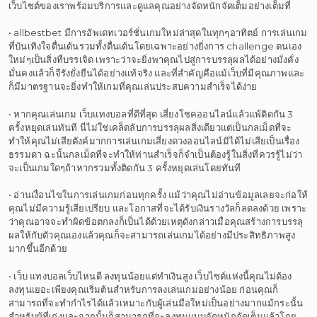
เว็บไซต์ของเราพร้อมบริการและดูแลคุณอย่างจัดหนักจัดเต็มอย่างเต็มที่
• allbestbet มีการอัพเดทเวอร์ชั่นเกมใหม่ล่าสุดในทุกๆอาทิตย์ การเล่นเกม
ที่บันเทิงใจตื่นเต้นรวมทั้งตื่นเต้นโดยเฉพาะอย่างยิ่งการ challenge ตนเอง
ใหม่ๆเป็นสิ่งที่บรรเจิด เพราะว่าจะยิ่งพาคุณไปสู่การบรรลุผลได้อย่างมั่งคั่ง
มั่นคงแล้วก็จีรังยั่งยืนได้อย่างแท้จริง และที่สำคัญคือแม้เว็บที่มีคุณภาพและ
ก็มีมาตรฐานจะยิ่งทำให้เกมที่คุณเล่นประสบความสำเร็จได้ง่าย
• หากคุณเล่นเกม เว็บแทงบอลที่ดีที่สุด เสี่ยงโชคออนไลน์แล้วแพ้ติดกัน 3
ครั้งหยุดเล่นทันที นี่ไม่ใช่เคล็ดลับการบรรลุผลสิ่งเดียวแต่เป็นกลเม็ดที่จะ
ทำให้คุณไม่เสียตังค์มากการเล่นเกมเสี่ยงดวงออนไลน์มิได้ไม่เสียเป็นเรื่อง
ธรรมดา ฉะนั้นกลเม็ดที่จะทำให้ท่านสำเร็จก็จำเป็นต้องรู้ในสิ่งที่ควรรู้ไม่ว่า
จะเป็นเกมใดๆถ้าหากรวมทั้งติดกัน 3 ครั้งหยุดเล่นโดยทันที
• อ่านเงื่อนไขในการเล่นเกมก่อนทุกครั้ง แม้ว่าคุณไม่อ่านข้อมูลเลยจะก่อให้
คุณไม่มีความรู้เสียเปรียบ และโอกาสที่จะได้รับเงินรางวัลก็ลดลงด้วย เพราะ
ว่าคุณอาจจะทำผิดข้อตกลงก็เป็นได้ด้วยเหตุดังกล่าวเมื่อคุณสร้างการบรรลุ
ผลให้กับตัวคุณเองแล้วคุณก็จะสามารถเล่นเกมได้อย่างมีประสิทธิภาพสูง
มากขึ้นอีกด้วย
• เว็บ แทงบอลเว็บไหนดี ลงทุนน้อยแต่ทำเงินสูง เว็บไซต์แห่งนี้คุณไม่ต้อง
ลงทุนเยอะเพียงคุณเริ่มต้นสำหรับการลงเล่นเกมอย่างน้อย ก่อนคุณก็
สามารถที่จะทำกำไรได้แล้วเหมาะกับผู้เล่นมือใหม่เป็นอย่างมากแม้กระนั้น
สำหรับผู้ที่เก่งและจากนั้นก็สามารถที่จะลงทุนแบบจัดหนักจัดเต็มแล้วโกย