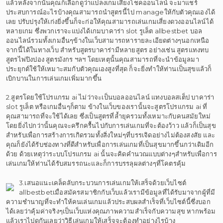
แล้วหลังจากนั้นคุณก็เลือกดูว่าแปลงเกมเสี่ยงโชคออนไลน์ จะมาแชร์
ประสบการณ์อะไรบ้างคุณสามารถนำสูตรนี้ไป manageให้กับตัวคุณเองได้
เลย ปรับปรุงให้เก่งยิ่งขึ้นก็จะก่อให้คุณสามารถเล่นเกมเสี่ยงดวงออนไลน์ได้
หลายเกม ซึ่งพวกเราจะแบ่งได้เกมบาคาร่า slot รูเล็ต allbestbet บอล
ออนไลน์รวมทั้งเกมอื่นๆข้างในเว็บสามารถหารายละเอียดต่างๆนอกเหนือ
จากนี้ได้ในทางเว็บ สำหรับสูตรบาคาร่ามีหลายสูตร อย่างเช่น สูตรแทงทบ
สูตรไพ่ปิงปอง สูตรมังกร ฯลฯ โดยเหตุนั้นคุณสามารถที่จะนำข้อมูลมา
ประยุกต์ใช้ให้เหมาะสมกับตัวคุณเองสูงที่สุด ก็จะยิ่งทำให้ท่านเป็นสุขแล้วก็
เบิกบานในการเล่นเกมเพิ่มมากขึ้น
2.สูตรโดยใช้โปรแกรม ai ไม่ว่าจะเป็นบอลออนไลน์ แทงบอลสเต็ป บาคาร่า
slot รูเล็ต หรือเกมอื่นๆก็ตาม ข้างในเว็บของเรานั้นจะสูตรโปรแกรม ai ที่
คุณสามารถที่จะใช้ได้เลย ซึ่งเป็นสูตรที่ล้ำยุครวมทั้งเหมาะกับคนสมัยใหม่
โดยยิ่งไปกว่านั้นคุณจะครึกครื้นไปกับการเล่นเกมที่จะต้องว้าว แล้วก็เป็นสุข
สำหรับเพื่อการสร้างการเกิดรวมทั้งสิ่งใหม่ๆที่บรรเจิดอย่างไม่ต้องสงสัย และ
คุณก็ยังได้รับช่องทางที่ดีสำหรับเพื่อการเล่นเกมที่เป็นสุขมากขึ้นกว่าเดิมอีก
ด้วย ด้วยเหตุว่าระบบโปรแกรม ai นั้นจะคิดคำนวณแบบต่างๆสำหรับเพื่อการ
เล่นเกมให้ท่านได้รับสมรรถนะและก็การบรรลุผลต่างๆที่โคตรคุ้ม
3.เสนอแนะเคล็ดลับกระบวนการเล่นเกมให้เสร็จด้วยเว็บไซต์
allbestbetเมื่อสมัครสมาชิกกับเว็บแล้วเรามีข้อมูลที่ได้รับมาจากผู้ที่มี
ความชำนาญที่จะทำให้คนเล่นเกมแล้วประสบผลสำเร็จที่เว็บไซต์นี้ซึ่งบอก
ได้เลยว่าคุ้มค่าจริงๆเป็นเว็บแห่งคุณภาพความสำเร็จกับความสุข หากพร้อม
แล้วเราไปดูกันเลยว่าวิธีเล่นเกมให้เสร็จจะต้องทำอย่างไรบ้าง