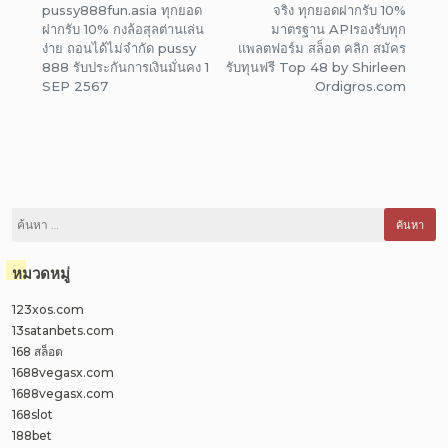
pussy888fun.asia ทุกยอด
จริง ทุกยอดฝากรับ 10%
ฝากรับ 10% กงล้อสุลต่านเล่น
มาตรฐาน APIรองรับทุก
ง่าย ถอนได้ไม่จำกัด pussy
แพลตฟอร์ม สล็อต คลิก สมัคร
888 รับประกันการเงินมั่นคง 1
รับทุนฟรี Top 48 by Shirleen
SEP 2567
Ordigros.com
ค้นหา
สำหรับ:
หมวดหมู่
123xos.com
13satanbets.com
168 สล็อต
1688vegasx.com
1688vegasx.com
168slot
188bet