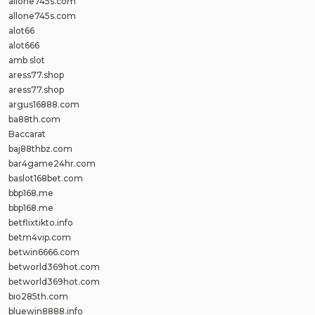
allone745s.com
allone745s.com
alot66
alot666
amb slot
aress77.shop
aress77.shop
argus16888.com
ba88th.com
Baccarat
baj88thbz.com
bar4game24hr.com
baslot168bet.com
bbp168.me
bbp168.me
betflixtikto.info
betm4vip.com
betwin6666.com
betworld369hot.com
betworld369hot.com
bio285th.com
bluewin8888.info