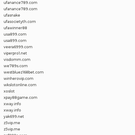
ufanance789.com
ufanance789.com
ufasnake
ufasocietyth.com
ufawinner88
usa899.com
usa899.com
veera6999.com
viperpro1.net
visdomm.com
we789s.com
westbluez168bet.com
winherovip.com
wkslotonline.com
xoslot
xpay88game.com
xway.info
xway.info
yak699.net
z5vip.me
z5vip.me