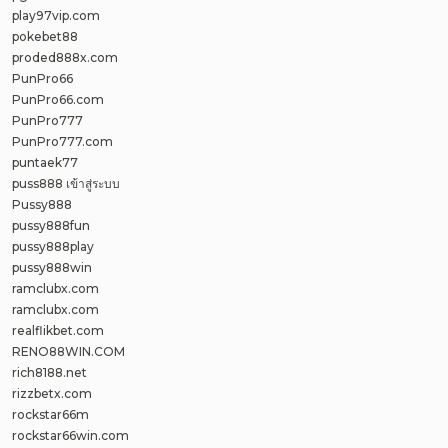
play97vip.com
pokebet88
proded888x.com
PunPro66
PunPro66.com
PunPro777
PunPro777.com
puntaek77
puss888 เข้าสู่ระบบ
Pussy888
pussy888fun
pussy888play
pussy888win
ramclubx.com
ramclubx.com
realflikbet.com
RENO88WIN.COM
rich8188.net
rizzbetx.com
rockstar66m
rockstar66win.com