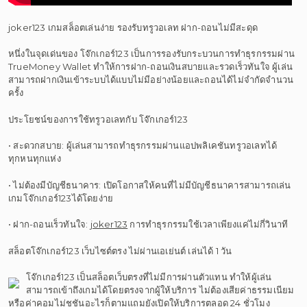
joker123 เกมสล็อตเล่นง่าย รองรับทรูวอเลท ฝาก-ถอนไม่มีสะดุด
หนึ่งในจุดเด่นของ โจ๊กเกอร์123 เป็นการรองรับกระบวนการทำธุรกรรมผ่าน
TrueMoney Wallet ทำให้การฝาก-ถอนเงินสบายและรวดเร็วทันใจ ผู้เล่น
สามารถฝากเงินเข้าระบบได้แบบไม่มีอย่างน้อยและถอนได้ไม่จำกัดจำนวน
ครั้ง
ประโยชน์ของการใช้ทรูวอเลทกับ โจ๊กเกอร์123
• สะดวกสบาย: ผู้เล่นสามารถทำธุรกรรมผ่านแอปพลิเคชันทรูวอเลทได้
ทุกหนทุกแห่ง
• ไม่ต้องมีบัญชีธนาคาร: เปิดโอกาสให้คนที่ไม่มีบัญชีธนาคารสามารถเล่น
เกมโจ๊กเกอร์123ได้โดยง่าย
• ฝาก-ถอนเร็วทันใจ:
joker123
การทำธุรกรรมใช้เวลาเพียงแค่ไม่กี่วินาที
สล็อตโจ๊กเกอร์123 เว็บไซต์ตรง ไม่ผ่านเอเย่นต์ เล่นได้ 1 วัน
โจ๊กเกอร์123 เป็นสล็อตเว็บตรงที่ไม่มีการผ่านตัวแทน ทำให้ผู้เล่น
สามารถเข้าถึงเกมได้โดยตรงจากผู้ให้บริการ ไม่ต้องเสียค่าธรรมเนียม
หรือค่าคอมไม่ชชันอะไรก็ตามแถมยังเปิดให้บริการตลอด 24 ชั่วโมง