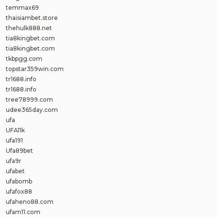
temmax69
thaisiambet.store
thehulk888.net
tia8kingbet.com
tia8kingbet.com
tkbpgg.com
topstar359win.com
tr1688.info
tr1688.info
tree78999.com
udee365day.com
ufa
UFA11k
ufa191
Ufa89bet
ufa9r
ufabet
ufabomb
ufafox88
ufaheno88.com
ufam11.com