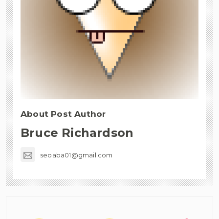
About Post Author
Bruce Richardson
seoaba01@gmail.com