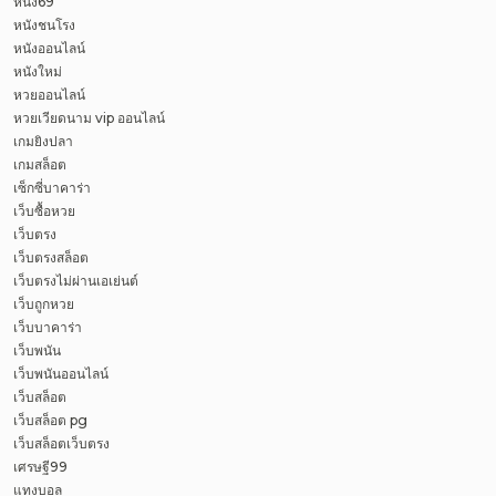
หนัง69
หนังชนโรง
หนังออนไลน์
หนังใหม่
หวยออนไลน์
หวยเวียดนาม vip ออนไลน์
เกมยิงปลา
เกมสล็อต
เซ็กซี่บาคาร่า
เว็บซื้อหวย
เว็บตรง
เว็บตรงสล็อต
เว็บตรงไม่ผ่านเอเย่นต์
เว็บถูกหวย
เว็บบาคาร่า
เว็บพนัน
เว็บพนันออนไลน์
เว็บสล็อต
เว็บสล็อต pg
เว็บสล็อตเว็บตรง
เศรษฐี99
แทงบอล