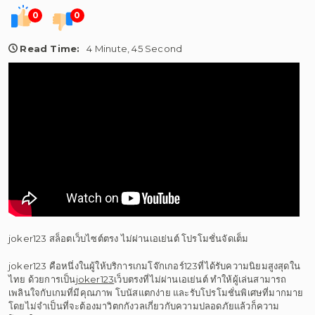
0
0
Read Time:
4 Minute, 45 Second
joker123 สล็อตเว็บไซต์ตรง ไม่ผ่านเอเย่นต์ โปรโมชั่นจัดเต็ม
joker123 คือหนึ่งในผู้ให้บริการเกมโจ๊กเกอร์123ที่ได้รับความนิยมสูงสุดใน
ไทย ด้วยการเป็น
joker123
เว็บตรงที่ไม่ผ่านเอเย่นต์ ทำให้ผู้เล่นสามารถ
เพลินใจกับเกมที่มีคุณภาพ โบนัสแตกง่าย และรับโปรโมชั่นพิเศษที่มากมาย
โดยไม่จำเป็นที่จะต้องมาวิตกกังวลเกี่ยวกับความปลอดภัยแล้วก็ความ