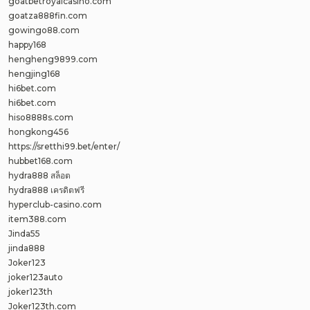
goatbetroyalcasino.com
goatza888fin.com
gowingo88.com
happy168
hengheng9899.com
hengjing168
hi6bet.com
hi6bet.com
hiso8888s.com
hongkong456
https://sretthi99.bet/enter/
hubbet168.com
hydra888 สล็อต
hydra888 เครดิตฟรี
hyperclub-casino.com
item388.com
Jinda55
jinda888
Joker123
joker123auto
joker123th
Joker123th.com