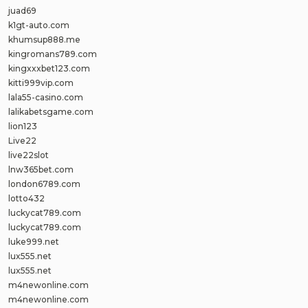
juad69
k1gt-auto.com
khumsup888.me
kingromans789.com
kingxxxbet123.com
kitti999vip.com
lala55-casino.com
lalikabetsgame.com
lion123
Live22
live22slot
lnw365bet.com
london6789.com
lotto432
luckycat789.com
luckycat789.com
luke999.net
lux555.net
lux555.net
m4newonline.com
m4newonline.com