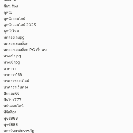
ซีเกมส์68
ดูหนัง
ดูหนังออนไลน์
ดูหนังออนไลน์ 2023
ดูหนังใหม่
ทดลองเล่นpg
ทดลองเล่นสล็อต
ทดลองเล่นสล็อต PG เว็บตรง
ทางเข้า pg
ทางเข้าpg
บาคาร่า
บาคาร่า168
บาคาร่าออนไลน์
บาคาร่าเว็บตรง
ปั่นแตก66
ปันโปร777
พนันออนไลน์
พีจีสล็อต
พุชชี่888
พุซซี่888
มหาวิทยาลัยราชภัฏ