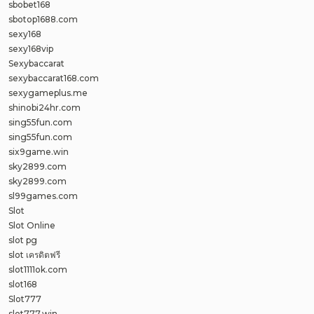
sbobet168
sbotop1688.com
sexy168
sexy168vip
Sexybaccarat
sexybaccarat168.com
sexygameplus.me
shinobi24hr.com
sing55fun.com
sing55fun.com
six9game.win
sky2899.com
sky2899.com
sl99games.com
Slot
Slot Online
slot pg
slot เครดิตฟรี
slot1111ok.com
slot168
Slot777
slot777.win