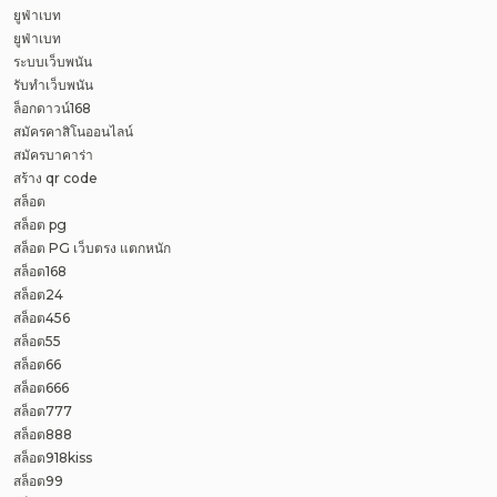
ยูฟ่าเบท
ยูฟ่าเบท
ระบบเว็บพนัน
รับทำเว็บพนัน
ล็อกดาวน์168
สมัครคาสิโนออนไลน์
สมัครบาคาร่า
สร้าง qr code
สล็อต
สล็อต pg
สล็อต PG เว็บตรง แตกหนัก
สล็อต168
สล็อต24
สล็อต456
สล็อต55
สล็อต66
สล็อต666
สล็อต777
สล็อต888
สล็อต918kiss
สล็อต99