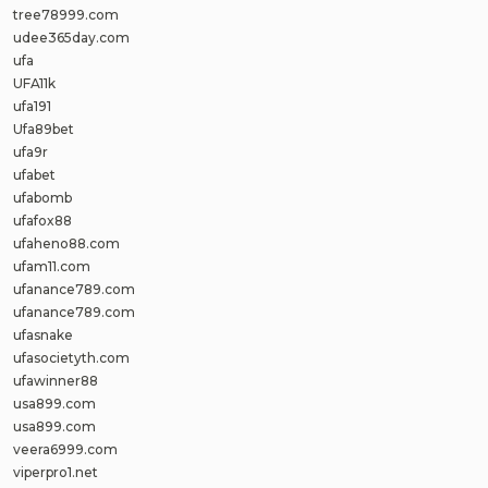
tree78999.com
udee365day.com
ufa
UFA11k
ufa191
Ufa89bet
ufa9r
ufabet
ufabomb
ufafox88
ufaheno88.com
ufam11.com
ufanance789.com
ufanance789.com
ufasnake
ufasocietyth.com
ufawinner88
usa899.com
usa899.com
veera6999.com
viperpro1.net