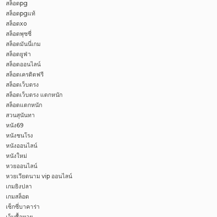
สล็อตpg
สล็อตpgแท้
สล็อตxo
สล็อตพุซซี่
สล็อตมันนี่เกม
สล็อตยูฟ่า
สล็อตออนไลน์
สล็อตเครดิตฟรี
สล็อตเว็บตรง
สล็อตเว็บตรง แตกหนัก
สล็อตแตกหนัก
สวนสุนันทา
หนัง69
หนังชนโรง
หนังออนไลน์
หนังใหม่
หวยออนไลน์
หวยเวียดนาม vip ออนไลน์
เกมยิงปลา
เกมสล็อต
เซ็กซี่บาคาร่า
เว็บซื้อหวย