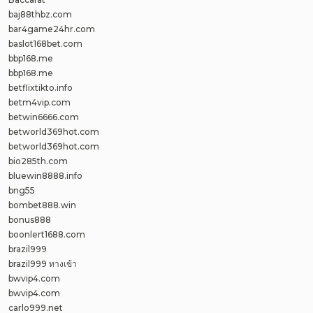
baj88thbz.com
bar4game24hr.com
baslot168bet.com
bbp168.me
bbp168.me
betflixtikto.info
betm4vip.com
betwin6666.com
betworld369hot.com
betworld369hot.com
bio285th.com
bluewin8888.info
bng55
bombet888.win
bonus888
boonlert1688.com
brazil999
brazil999 ทางเข้า
bwvip4.com
bwvip4.com
carlo999.net