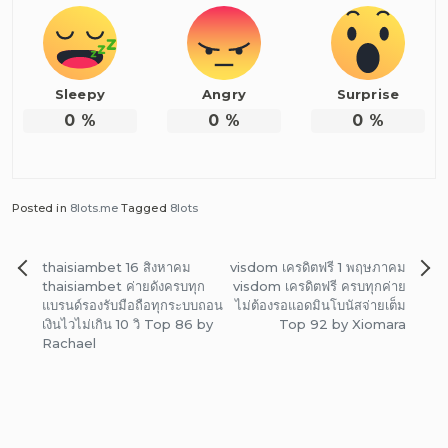
Sleepy
Angry
Surprise
0
%
0
%
0
%
Posted in
8lots.me
Tagged
8lots
แนะแนว
thaisiambet 16 สิงหาคม
visdom เครดิตฟรี 1 พฤษภาคม
เรื่อง
thaisiambet ค่ายดังครบทุก
visdom เครดิตฟรี ครบทุกค่าย
แบรนด์รองรับมือถือทุกระบบถอน
ไม่ต้องรอแอดมินโบนัสจ่ายเต็ม
เงินไวไม่เกิน 10 วิ Top 86 by
Top 92 by Xiomara
Rachael