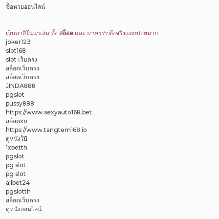
ซื้อหวยออนไลน์
เว็บคาสิโนน่าเล่น ทั้ง
สล็อต
และ
บาคาร่า
ตึงจริงแตกบ่อยมาก
joker123
slot168
slot เว็บตรง
สล็อตเว็บตรง
สล็อตเว็บตรง
JINDA888
pgslot
pussy888
https://www.sexyauto168.bet
สล็อตxo
https://www.tangtem168.io
ดูหนังโป๊
1xbetth
pgslot
pg slot
pg slot
allbet24
pgslotth
สล็อตเว็บตรง
ดูหนังออนไลน์