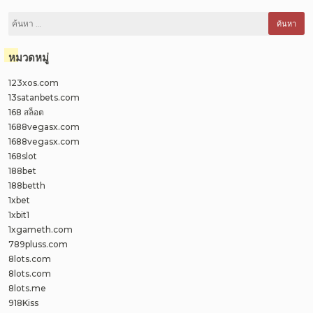
ค้นหา
สำหรับ:
หมวดหมู่
123xos.com
13satanbets.com
168 สล็อต
1688vegasx.com
1688vegasx.com
168slot
188bet
188betth
1xbet
1xbit1
1xgameth.com
789pluss.com
8lots.com
8lots.com
8lots.me
918Kiss