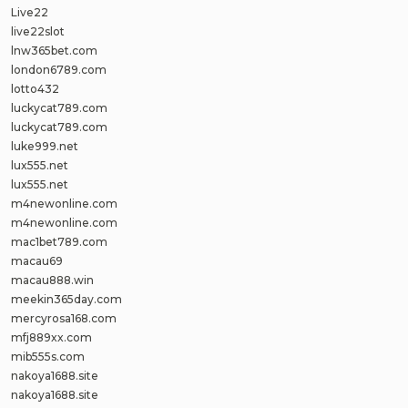
Live22
live22slot
lnw365bet.com
london6789.com
lotto432
luckycat789.com
luckycat789.com
luke999.net
lux555.net
lux555.net
m4newonline.com
m4newonline.com
mac1bet789.com
macau69
macau888.win
meekin365day.com
mercyrosa168.com
mfj889xx.com
mib555s.com
nakoya1688.site
nakoya1688.site