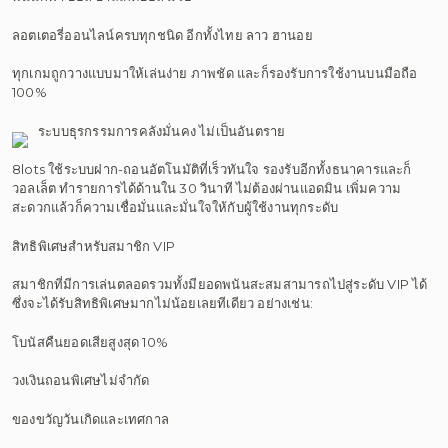
ลอตเตอรี่ออนไลน์ครบทุกชนิด อีกทั้งไทย ลาว ฮานอย
ทุกเกมถูกวางแบบมาให้เล่นง่าย ภาพชัด และก็รองรับการใช้งานบนมือถือ
100%
ระบบธุรกรรมการคลังมั่นคง ไม่เป็นอันตราย
8lots ใช้ระบบฝาก-ถอนอัตโนมัติที่เร็วทันใจ รองรับอีกทั้งธนาคารและก็
วอลเล็ต ทำรายการได้ด้านใน 30 วินาที ไม่ต้องผ่านแอดมิน เพิ่มความ
สะดวกแล้วก็ความเชื่อมั่นและมั่นใจให้กับผู้ใช้งานทุกระดับ
สิทธิพิเศษสำหรับสมาชิก VIP
สมาชิกที่มีการเล่นตลอดรวมทั้งมียอดพนันสะสมสามารถไปสู่ระดับ VIP ได้
ซึ่งจะได้รับสิทธิพิเศษมากไม่น้อยเลยทีเดียว อย่างเช่น:
โบนัสคืนยอดเสียสูงสุด 10%
วงเงินถอนพิเศษไม่จำกัด
ของขวัญวันเกิดและเทศกาล