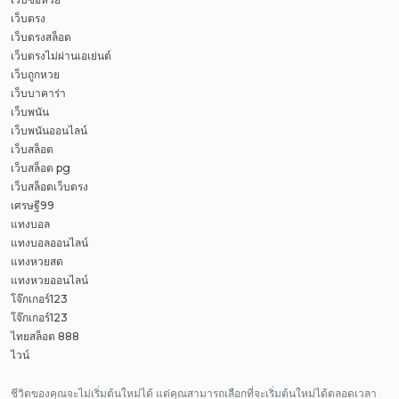
เว็บตรง
เว็บตรงสล็อต
เว็บตรงไม่ผ่านเอเย่นต์
เว็บถูกหวย
เว็บบาคาร่า
เว็บพนัน
เว็บพนันออนไลน์
เว็บสล็อต
เว็บสล็อต pg
เว็บสล็อตเว็บตรง
เศรษฐี99
แทงบอล
แทงบอลออนไลน์
แทงหวยสด
แทงหวยออนไลน์
โจ๊กเกอร์123
โจ๊กเกอร์123
ไทยสล็อต 888
ไวน์
ชีวิตของคุณจะไม่เริ่มต้นใหม่ได้ แต่คุณสามารถเลือกที่จะเริ่มต้นใหม่ได้ตลอดเวลา