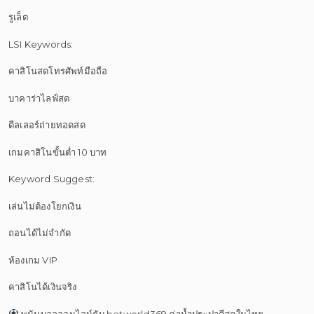
รูเล็ต
LSI Keywords:
คาสิโนสดโทรศัพท์มือถือ
บาคาร่าไลฟ์สด
ดีลเลอร์ถ่ายทอดสด
เกมคาสิโนขั้นต่ำ 10 บาท
Keyword Suggest:
เล่นไม่ต้องโยกเงิน
ถอนได้ไม่จำกัด
ห้องเกม VIP
คาสิโนได้เงินจริง
พนันบอลออนไลน์กับ betworld369 ค่าน้ำประปาดีสุดในไทย