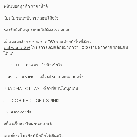
พนันบอลทุกลีก ราคาน้ำดี
โปรโมชั่นนานัปการ ถอนได้จริง
รองรับมือถือทุกระบบ ไม่ต้องโหลดแอป
สล็อตแตกง่าย betworld369 รวมค่ายดังในที่เดียว
betworld369
ให้บริการเกมสล็อตมากกว่า 1,000 เกมจากค่ายยอดนิยม
ได้แก่
PG SLOT – ภาพสวย โบนัสเข้าไว
JOKER GAMING – สล็อตโรม่าแตกหลายครั้ง
PRAGMATIC PLAY – ซื้อฟรีสปินได้ทุกเกม
JILI, CQ9, RED TIGER, SPINIX
LSI Keywords:
สล็อตเว็บตรงไม่ผ่านเอเย่นต์
เกมสล็อตโทรศัพท์มือถือได้เงินจริง