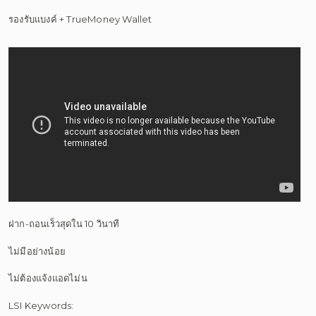
รองรับแบงค์ + TrueMoney Wallet
ฝาก-ถอนเร็วสุดใน 10 วินาที
ไม่มีอย่างน้อย
ไม่ต้องแจ้งแอดไม่น
LSI Keywords: