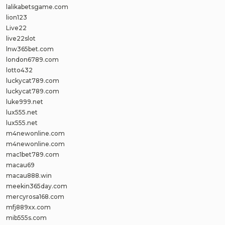
lalikabetsgame.com
lion123
Live22
live22slot
lnw365bet.com
london6789.com
lotto432
luckycat789.com
luckycat789.com
luke999.net
lux555.net
lux555.net
m4newonline.com
m4newonline.com
mac1bet789.com
macau69
macau888.win
meekin365day.com
mercyrosa168.com
mfj889xx.com
mib555s.com