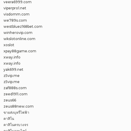
veera6999.com
viperpro1.net
visdomm.com
we789s.com
westbluez168bet.com
winherovip.com
wkslotonline.com
xoslot
xpay88game.com
xway.info
xway.info
yak699.net
z5vip.me
z5vip.me
zaf888s.com
zeed1911.com
zeus66
zeus88new.com
ขายส่งบุหรี่ไฟฟ้า
คาสิโน
คาสิโนครบวงจร
คาสิโนออนไลน์