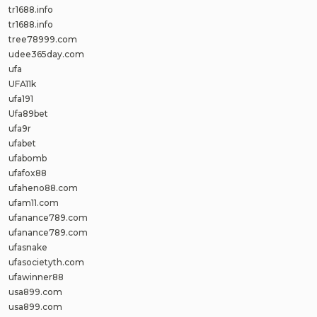
tr1688.info
tr1688.info
tree78999.com
udee365day.com
ufa
UFA11k
ufa191
Ufa89bet
ufa9r
ufabet
ufabomb
ufafox88
ufaheno88.com
ufam11.com
ufanance789.com
ufanance789.com
ufasnake
ufasocietyth.com
ufawinner88
usa899.com
usa899.com