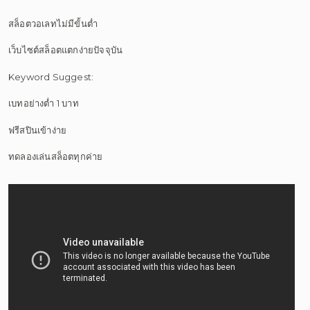
สล็อตวอเลทไม่มีขั้นต่ำ
เว็บไซต์สล็อตแตกง่ายปัจจุบัน
Keyword Suggest:
เบทอย่างต่ำ 1 บาท
ฟรีสปินเข้าง่าย
ทดลองเล่นสล็อตทุกค่าย