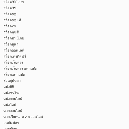
สล็อต918kiss
สล็อต99
สล็อตpg
สล็อตpgแท้
สล็อตxo
สล็อตพุซซี่
สล็อตมันนี่เกม
สล็อตยูฟ่า
สล็อตออนไลน์
สล็อตเครดิตฟรี
สล็อตเว็บตรง
สล็อตเว็บตรง แตกหนัก
สล็อตแตกหนัก
สวนสุนันทา
หนัง69
หนังชนโรง
หนังออนไลน์
หนังใหม่
หวยออนไลน์
หวยเวียดนาม vip ออนไลน์
เกมยิงปลา
เกมสล็อต