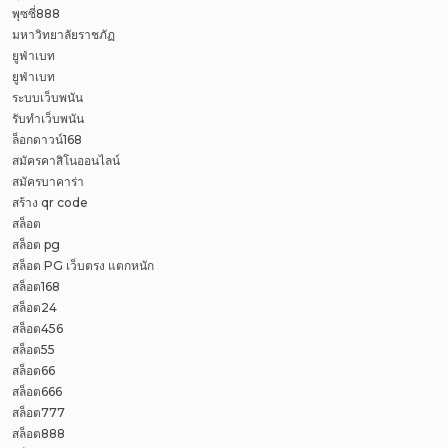
พุซซี่888
มหาวิทยาลัยราชภัฏ
ยูฟ่าเบท
ยูฟ่าเบท
ระบบเว็บพนัน
รับทำเว็บพนัน
ล็อกดาวน์168
สมัครคาสิโนออนไลน์
สมัครบาคาร่า
สร้าง qr code
สล็อต
สล็อต pg
สล็อต PG เว็บตรง แตกหนัก
สล็อต168
สล็อต24
สล็อต456
สล็อต55
สล็อต66
สล็อต666
สล็อต777
สล็อต888