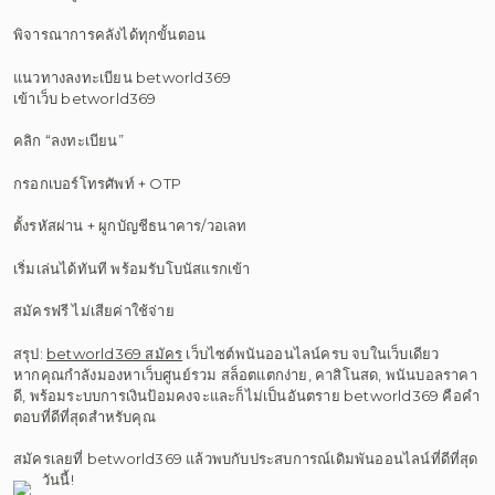
พิจารณาการคลังได้ทุกขั้นตอน
แนวทางลงทะเบียน betworld369
เข้าเว็บ betworld369
คลิก “ลงทะเบียน”
กรอกเบอร์โทรศัพท์ + OTP
ตั้งรหัสผ่าน + ผูกบัญชีธนาคาร/วอเลท
เริ่มเล่นได้ทันที พร้อมรับโบนัสแรกเข้า
สมัครฟรี ไม่เสียค่าใช้จ่าย
สรุป:
betworld369 สมัคร
เว็บไซต์พนันออนไลน์ครบ จบในเว็บเดียว
หากคุณกำลังมองหาเว็บศูนย์รวม สล็อตแตกง่าย, คาสิโนสด, พนันบอลราคา
ดี, พร้อมระบบการเงินป้อมคงจะและก็ไม่เป็นอันตราย betworld369 คือคำ
ตอบที่ดีที่สุดสำหรับคุณ
สมัครเลยที่ betworld369 แล้วพบกับประสบการณ์เดิมพันออนไลน์ที่ดีที่สุด
วันนี้!