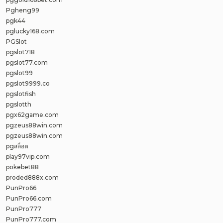
Pgheng99
pgk44
pglucky168.com
PGSlot
pgslot718
pgslot77.com
pgslot99
pgslot9999.co
pgslotfish
pgslotth
pgx62game.com
pgzeus88win.com
pgzeus88win.com
pgสล็อต
play97vip.com
pokebet88
proded888x.com
PunPro66
PunPro66.com
PunPro777
PunPro777.com