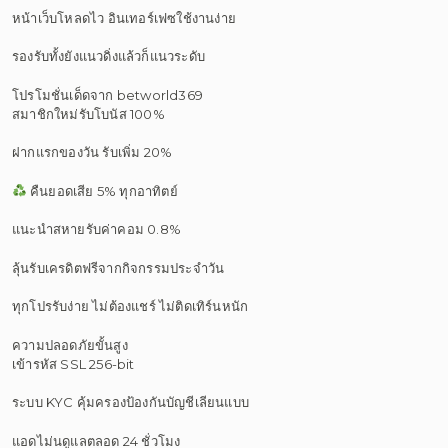
หน้าเว็บโหลดไว อินเทอร์เฟซใช้งานง่าย
รองรับทั้งยังแนวดิ่งแล้วก็แนวระดับ
โปรโมชั่นเด็ดจาก betworld369
สมาชิกใหม่รับโบนัส 100%
ฝากแรกของวัน รับเพิ่ม 20%
คืนยอดเสีย 5% ทุกอาทิตย์
แนะนำสหายรับค่าคอม 0.8%
ลุ้นรับเครดิตฟรีจากกิจกรรมประจำวัน
ทุกโปรรับง่าย ไม่ต้องแชร์ ไม่ติดเทิร์นหนัก
ความปลอดภัยขั้นสูง
เข้ารหัส SSL 256-bit
ระบบ KYC คุ้มครองป้องกันบัญชีเลียนแบบ
แอดไม่นดูแลตลอด 24 ชั่วโมง