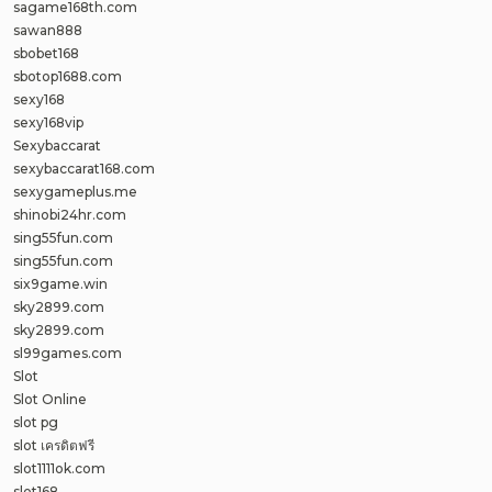
sagame168th.com
sawan888
sbobet168
sbotop1688.com
sexy168
sexy168vip
Sexybaccarat
sexybaccarat168.com
sexygameplus.me
shinobi24hr.com
sing55fun.com
sing55fun.com
six9game.win
sky2899.com
sky2899.com
sl99games.com
Slot
Slot Online
slot pg
slot เครดิตฟรี
slot1111ok.com
slot168