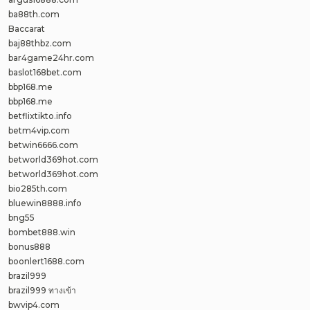
ba88th.com
Baccarat
baj88thbz.com
bar4game24hr.com
baslot168bet.com
bbp168.me
bbp168.me
betflixtikto.info
betm4vip.com
betwin6666.com
betworld369hot.com
betworld369hot.com
bio285th.com
bluewin8888.info
bng55
bombet888.win
bonus888
boonlert1688.com
brazil999
brazil999 ทางเข้า
bwvip4.com