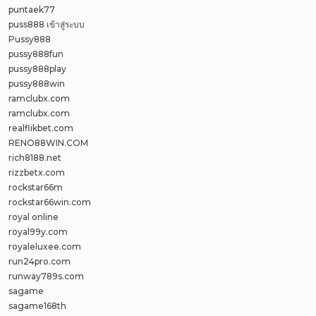
puntaek77
puss888 เข้าสู่ระบบ
Pussy888
pussy888fun
pussy888play
pussy888win
ramclubx.com
ramclubx.com
realflikbet.com
RENO88WIN.COM
rich8188.net
rizzbetx.com
rockstar66m
rockstar66win.com
royal online
royal99y.com
royaleluxee.com
run24pro.com
runway789s.com
sagame
sagame168th