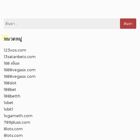
ค้นหา
สำหรับ:
หมวดหมู่
123xos.com
13satanbets.com
168 สล็อต
1688vegasx.com
1688vegasx.com
168slot
188bet
188betth
1xbet
1xbit1
1xgameth.com
789pluss.com
8lots.com
8lots.com