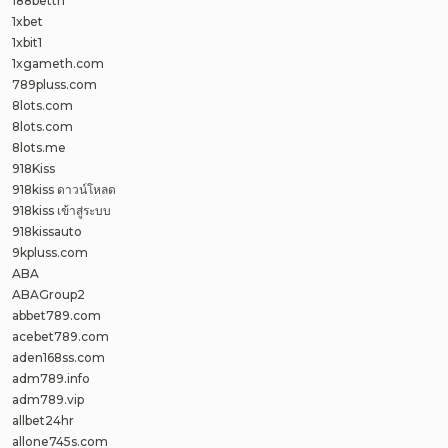
188betth
1xbet
1xbit1
1xgameth.com
789pluss.com
8lots.com
8lots.com
8lots.me
918Kiss
918kiss ดาวน์โหลด
918kiss เข้าสู่ระบบ
918kissauto
9kpluss.com
ABA
ABAGroup2
abbet789.com
acebet789.com
aden168ss.com
adm789.info
adm789.vip
allbet24hr
allone745s.com