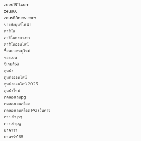
zeed1911.com
zeus66
zeus88new.com
ขายส่งบุหรี่ไฟฟ้า
คาสิโน
คาสิโนครบวงจร
คาสิโนออนไลน์
ชื่อหมวดหมู่ใหม่
ซอยเบท
ซีเกมส์68
ดูหนัง
ดูหนังออนไลน์
ดูหนังออนไลน์ 2023
ดูหนังใหม่
ทดลองเล่นpg
ทดลองเล่นสล็อต
ทดลองเล่นสล็อต PG เว็บตรง
ทางเข้า pg
ทางเข้าpg
บาคาร่า
บาคาร่า168