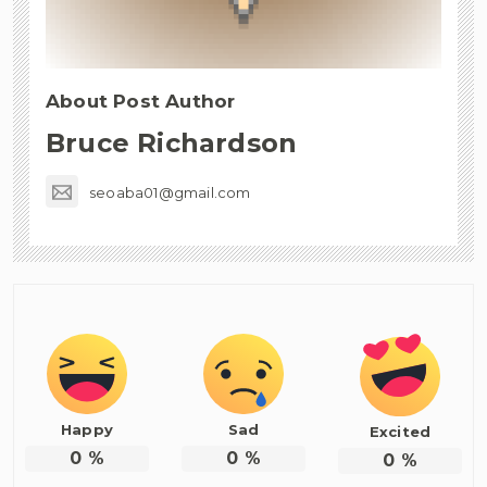
About Post Author
Bruce Richardson
seoaba01@gmail.com
Happy
Sad
Excited
0
%
0
%
0
%