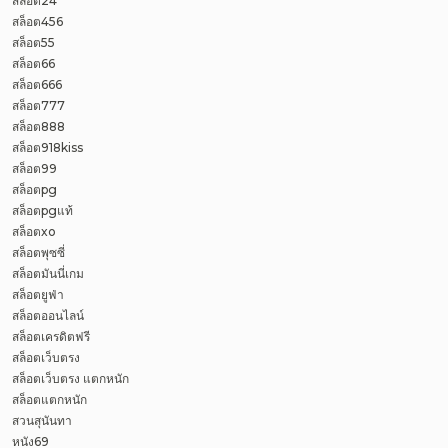
สล็อต24
สล็อต456
สล็อต55
สล็อต66
สล็อต666
สล็อต777
สล็อต888
สล็อต918kiss
สล็อต99
สล็อตpg
สล็อตpgแท้
สล็อตxo
สล็อตพุซซี่
สล็อตมันนี่เกม
สล็อตยูฟ่า
สล็อตออนไลน์
สล็อตเครดิตฟรี
สล็อตเว็บตรง
สล็อตเว็บตรง แตกหนัก
สล็อตแตกหนัก
สวนสุนันทา
หนัง69