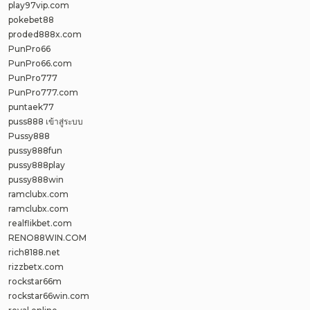
play97vip.com
pokebet88
proded888x.com
PunPro66
PunPro66.com
PunPro777
PunPro777.com
puntaek77
puss888 เข้าสู่ระบบ
Pussy888
pussy888fun
pussy888play
pussy888win
ramclubx.com
ramclubx.com
realflikbet.com
RENO88WIN.COM
rich8188.net
rizzbetx.com
rockstar66m
rockstar66win.com