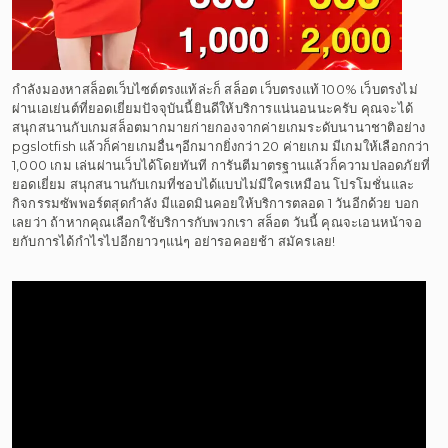
กำลังมองหาสล็อตเว็บไซต์ตรงแท้ล่ะก็ สล็อต เว็บตรงแท้ 100% เว็บตรงไม่
ผ่านเอเย่นต์ที่ยอดเยี่ยมปัจจุบันนี้ยินดีให้บริการแน่นอนนะครับ คุณจะได้
สนุกสนานกับเกมสล็อตมากมายก่ายกองจากค่ายเกมระดับนานาชาติอย่าง
pgslotfish แล้วก็ค่ายเกมอื่นๆอีกมากยิ่งกว่า 20 ค่ายเกม มีเกมให้เลือกกว่า
1,000 เกม เล่นผ่านเว็บได้โดยทันที การันตีมาตรฐานแล้วก็ความปลอดภัยที่
ยอดเยี่ยม สนุกสนานกับเกมที่ชอบได้แบบไม่มีใครเหมือน โปรโมชั่นและ
กิจกรรมซัพพอร์ตสุดกำลัง มีแอดมินคอยให้บริการตลอด 1 วันอีกด้วย บอก
เลยว่า ถ้าหากคุณเลือกใช้บริการกับพวกเรา สล็อต วันนี้ คุณจะเอนหน้าจอ
ยกับการได้กำไรไปอีกยาวๆแน่ๆ อย่ารอคอยช้า สมัครเลย!