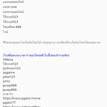
แทงบอลออนไลน์
แทงหวยสด
แทงหวยออนไลน์
โจ๊กเกอร์123
โจ๊กเกอร์123
ไทยสล็อต 888
ไวน์
ชีวิตของคุณจะไม่เริ่มต้นใหม่ได้ แต่คุณสามารถเลือกที่จะเริ่มต้นใหม่ได้ตลอดเวลา
เว็บสล็อตและบาคาร่าของโครตดีเว็บนี้เล่นแล้วรวยจัดๆ
918kiss
โจ๊กเกอร์123
ดูหนังออนไลน์
sagame
joker123
ดูหนัง
pussy888
pussy888
บาคาร่า
https://www.pgslot.movie
pgslot77
https://www.pgheng99.tv