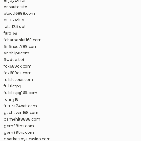
enjoy24.fun
erisauto.site
etbet16888.com
eu369club
fafa 123 slot
faro168
fcharoenkit168.com
finfinbet789.com
finnivips.com
fiwdee.bet
fox689ok.com
fox689ok.com
fullsloteiei.com
fullslotpg
fullslotpg168.com
funny18
future24bet.com
gachawin168.com
gamehit8888.com
gem99ths.com
gem99ths.com
goatbetroyalcasino.com