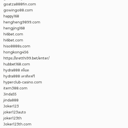
goatza888fin.com
gowingo88.com
happy168
hengheng9899.com
hengjing168
hi6bet.com
hi6bet.com
hiso8888s.com
hongkong456
https://sretthi99.bet/enter/
hubbet168.com
hydra888 สล็อต
hydra888 เครดิตฟรี
hyperclub-casino.com
item388.com
Jinda55
jinda888
Joker123
joker123auto
joker123th
Joker123th.com