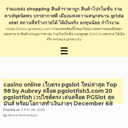
Skip
to
ร่วมแหล่ง shopping สินค้าราคาถูก สินค้าโปรโมชั่น รวม
content
คาเฟ่จุดนัดพบ บรรยากาศดี เมืองแห่งความสนุกสนาน grida
otel สถานที่สร้างรายได้ ได้เงินจริง ลงทุนน้อย กำไรงาม
https://www.gridacity.com รวมแหล่งช้อปปิ้งของวัยรุ่น แหล่งรวมของมือสอง
ของหายาก สินค้าประมูล ราคาส่ง รวมโปรโมชั่น แจกสูงสุด 1000 % แตกง่าย ได้เงิน
จริง antalya grida city
casino online เว็บตรง pgslot ใหม่ล่าสุด Top
98 by Aubrey สล็อต pgslotfish3.com 20
pgslotfish เวปไซต์ตรง เล่นสล็อต PGSlot สุด
มันส์ พร้อมโอกาสทำเงินง่ายๆ December 68
Posted on
2 ธันวาคม 2025
by
Bruce Richardson