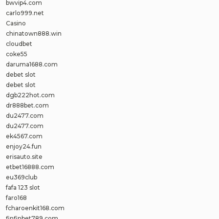
bwvip4.com
carlo999.net
Casino
chinatown888.win
cloudbet
coke55
daruma1688.com
debet slot
debet slot
dgb222hot.com
dr888bet.com
du2477.com
du2477.com
ek4567.com
enjoy24.fun
erisauto.site
etbet16888.com
eu369club
fafa 123 slot
faro168
fcharoenkit168.com
finfinbet789.com