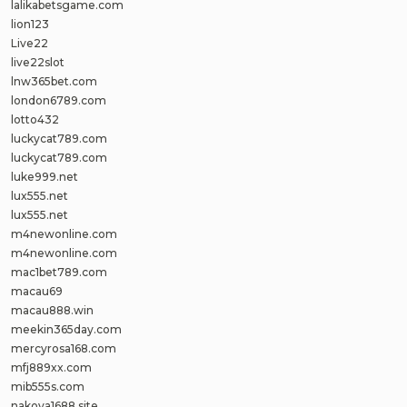
lalikabetsgame.com
lion123
Live22
live22slot
lnw365bet.com
london6789.com
lotto432
luckycat789.com
luckycat789.com
luke999.net
lux555.net
lux555.net
m4newonline.com
m4newonline.com
mac1bet789.com
macau69
macau888.win
meekin365day.com
mercyrosa168.com
mfj889xx.com
mib555s.com
nakoya1688.site