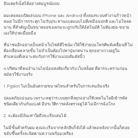
อินเตอร์เน็ตได้อย่างสมบูรณ์แบบ
ผมเคยลองเปิดเล่นบน iPhone และ Android ทั้งสองระบบทำงานก้าวหน้า
หมด ไม่มีการกระตุก ไม่รับประทานแบตแบบไม่ดีเหมือนปกติ และไม่โหลด
นาน ที่สำคัญเป็นขนาดจอของเกมจะถูกปรับให้อัตโนมัติ ไม่ต้องย่อ-ขยาย
เองให้ปวดเมื่อยมือ
ที่น่าชมอีกอย่างเป็นหน้าเว็บไซต์ดีไซน์มาให้ใช้ง่ายบนโทรศัพท์เคลื่อนที่ ไม่
ต้องเลื่อนหลายขั้น ไม่จำเป็นต้องไปหาปุ่มกดนาน ทุกอย่างวางอยู่ใน
ตำแหน่งที่เหมาะสมกับการใช้งานแบบสัมผัสนิ้ว
4 ปริศนาที่คนจำนวนไม่น้อยสงสัยเกี่ยวกับ เว็บสล็อต ที่ควรจะทราบก่อน
สมัครใช้งานจริง
1. Pgslot ไม่เป็นอันตรายขนาดไหนสำหรับในการเล่นเงินจริง
ปลอดภัยแน่นอน เพราะเหตุว่าระบบทุกสิ่งทุกอย่างใช้เทคโนโลยีเข้ารหัส
ชนิดเดียวกันกับแบงค์ มีประวัติการคลังตรวจดูได้ ไม่มีการฉ้อโกง
2. จะต้องมีเงินเท่าใดถึงจะเริ่มเล่นได้
ไม่มีขั้นต่ำครับผม คุณจะเริ่มจากหลักสิบก็ยังได้ แล้วพอหลังจากนั้นก็ค่อย
ขยับขึ้นครั้งละนิดตามความพร้อมเพรียง