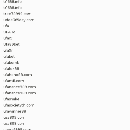
tr1688.info
tr1688.info
tree78999.com
udee365day.com
ufa
UFA11k
ufa191
Ufa89bet
ufa9r
ufabet
ufabomb
ufafox88
ufaheno88.com
ufam11.com
ufanance789.com
ufanance789.com
ufasnake
ufasocietyth.com
ufawinner88
usa899.com
usa899.com
veera6999.com