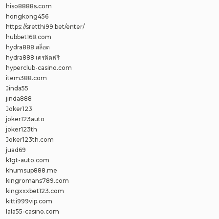
hiso8888s.com
hongkong456
https://sretthi99.bet/enter/
hubbet168.com
hydra888 สล็อต
hydra888 เครดิตฟรี
hyperclub-casino.com
item388.com
Jinda55
jinda888
Joker123
joker123auto
joker123th
Joker123th.com
juad69
k1gt-auto.com
khumsup888.me
kingromans789.com
kingxxxbet123.com
kitti999vip.com
lala55-casino.com