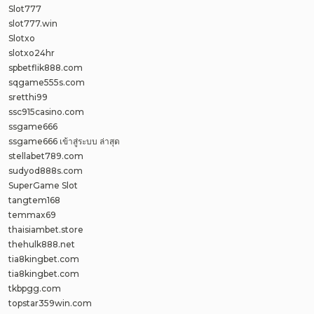
Slot777
slot777.win
Slotxo
slotxo24hr
spbetflik888.com
sqgame555s.com
sretthi99
ssc915casino.com
ssgame666
ssgame666 เข้าสู่ระบบ ล่าสุด
stellabet789.com
sudyod888s.com
SuperGame Slot
tangtem168
temmax69
thaisiambet.store
thehulk888.net
tia8kingbet.com
tia8kingbet.com
tkbpgg.com
topstar359win.com