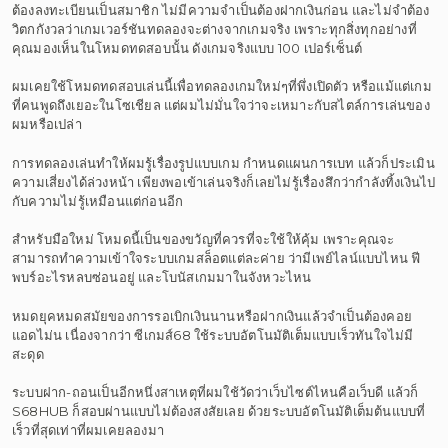
ต้องลงทะเบียนเป็นสมาชิก ไม่มีความจำเป็นต้องฝากเงินก่อน และไม่จำต้อง
วิตกกังวลว่าเกมเวอร์ชันทดลองจะต่างจากเกมจริง เพราะทุกสิ่งทุกอย่างที่
คุณมองเห็นในโหมดทดสอบนั้น ดังเกมจริงแบบ 100 เปอร์เซ็นต์
ผมเคยใช้โหมดทดสอบเล่นนี้เพื่อทดลองเกมใหม่ๆที่พึ่งเปิดตัว หรือแม้แต่เกม
ที่คนพูดถึงเยอะในโซเชียล แต่ผมไม่มั่นใจว่าจะเหมาะกับสไตล์การเล่นของ
ผมหรือเปล่า
การทดลองเล่นทำให้ผมรู้เรื่องรูปแบบเกม กำหนดแผนการเบท แล้วก็ประเมิน
ความเสี่ยงได้ล่วงหน้า เพียงพอเข้าเล่นจริงก็เลยไม่รู้เรื่องสึกว่ากำลังทิ้งเงินไป
กับความไม่รู้เหมือนแต่ก่อนอีก
สำหรับมือใหม่ โหมดนี้เป็นของขวัญที่ควรที่จะใช้ให้คุ้ม เพราะคุณจะ
สามารถทำความเข้าใจระบบเกมสล็อตแต่ละค่าย ว่ามีเพย์ไลน์แบบไหน ฟี
พบร์อะไรหลบซ่อนอยู่ และโบนัสเกมมาในจังหวะไหน
หมดยุคหมดสมัยของการรอเบิกเงินนานหรือฝากเงินแล้วจำเป็นต้องคอย
แอดไม่น เนื่องจากว่า ซีเกมส์68 ใช้ระบบอัตโนมัติเต็มแบบเร็วทันใจไม่มี
สะดุด
ระบบฝาก-ถอนเป็นอีกหนึ่งสาเหตุที่ผมใช้วัดว่าเว็บไซต์ไหนคือเว็บดี แล้วก็
S68HUB ก็สอบผ่านแบบไม่ต้องสงสัยเลย ด้วยระบบอัตโนมัติเต็มต้นแบบที่
เร็วที่สุดเท่าที่ผมเคยลองมา