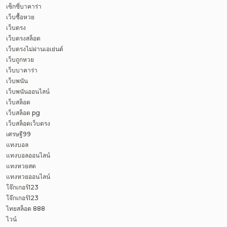
เซ็กซี่บาคาร่า
เว็บซื้อหวย
เว็บตรง
เว็บตรงสล็อต
เว็บตรงไม่ผ่านเอเย่นต์
เว็บถูกหวย
เว็บบาคาร่า
เว็บพนัน
เว็บพนันออนไลน์
เว็บสล็อต
เว็บสล็อต pg
เว็บสล็อตเว็บตรง
เศรษฐี99
แทงบอล
แทงบอลออนไลน์
แทงหวยสด
แทงหวยออนไลน์
โจ๊กเกอร์123
โจ๊กเกอร์123
ไทยสล็อต 888
ไวน์