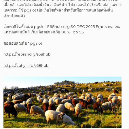
เมื่อยล้า และไม่จะต้องนั่งลุ้นว่าเงินที่ฝากไปจะถอนได้จริงหรือเปล่า เพราะ
เหตุว่าผมใช้ pgslot เป็นเว็บไซต์หลักสำหรับเพื่อการเล่นสล็อตทั้งสิ้น
เรียบร้อยแล้ว
เว็บคาสิโนทั้งหมด pgslot S68hub.org 30 DEC 2025 Ernestina เกม
แทงบอลสุดมันส์ เว็บสล็อตปลอดภัย100% Top 96
ขอขอบคุณที่มา
pgslot
https://rebrand.ly/s68hub
https://cutly.info/s68hub