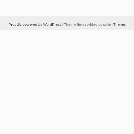
Proudly powered by WordPress
|
Theme: limeasyblog by
unlimiTheme
.