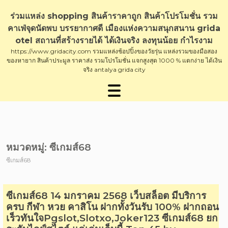
Skip
to
ร่วมแหล่ง shopping สินค้าราคาถูก สินค้าโปรโมชั่น รวม
content
คาเฟ่จุดนัดพบ บรรยากาศดี เมืองแห่งความสนุกสนาน grida
otel สถานที่สร้างรายได้ ได้เงินจริง ลงทุนน้อย กำไรงาม
https://www.gridacity.com รวมแหล่งช้อปปิ้งของวัยรุ่น แหล่งรวมของมือสอง
ของหายาก สินค้าประมูล ราคาส่ง รวมโปรโมชั่น แจกสูงสุด 1000 % แตกง่าย ได้เงิน
จริง antalya grida city
หมวดหมู่:
ซีเกมส์68
ซีเกมส์68
ซีเกมส์68 14 มกราคม 2568 เว็บสล็อต มีบริการ
ครบ กีฬา หวย คาสิโน ฝากทั้งวันรับ 100% ฝากถอน
เร็วทันใจPgslot,Slotxo,Joker123 ซีเกมส์68 ยก