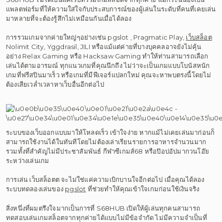
แพลตฟอร์มที่ให้ความใส่ใจกับประสบการณ์ของผู้เล่นในระดับที่คนที่เคยเล่น
มาหลายที่จะต้องรู้สึกไม่เหมือนกันเมื่อได้ลอง
การรวมเกมจากค่ายใหญ่ๆอย่างเช่น pgslot , Pragmatic Play,
เว็บสล็อต
Nolimit City, Yggdrasil, JILI หรือแม้แต่ค่ายที่บางบุคคลอาจยังไม่คุ้น
อย่าง Relax Gaming หรือ Hacksaw Gaming ทำให้ท่านสามารถเลือก
เล่นได้ตามอารมณ์ ทุกแนวเกมที่คุณนึกถึง ไม่ว่าจะเป็นเกมแบบโบนัสหนัก
เกมที่ฟรีสปินมาเร็ว หรือเกมที่มีฟีเจอร์แปลกใหม่ คุณจะหาพบตรงนี้โดยไม่
ต้องเสียเวล่ำเวลาหาเว็บอื่นอีกต่อไป
ระบบของเว็บออกแบบมาให้โหลดเร็ว เข้าใจง่าย หากแม้ไม่เคยเล่นมาก่อนก็
สามารถใช้งานได้ในทันทีโดยไม่ต้องเล่าเรียนรายการอาหารจำนวนมาก
รวมทั้งที่สำคัญไม่มีประชาสัมพันธ์ กีฬาซีเกมส์68 หรือป๊อปอัปมากวนโอ๊ย
ระหว่างเล่นเกม
การเล่น เว็บสล็อตต จะไม่ใช่แค่ความเบิกบานใจอีกต่อไป เมื่อคุณได้ลอง
ระบบทดลองเล่นของ
pgslot
ที่ช่วยทำให้คุณเข้าใจเกมก่อนใช้เงินจริง
สิ่งหนึ่งที่ผมตรึงใจมากเป็นการที่ S68HUB เปิดให้ผู้เล่นทุกคนสามารถ
ทดสอบเล่นเกมสล็อตจากทุกค่ายได้แบบไม่มีข้อจำกัด ไม่มีความจำเป็นที่