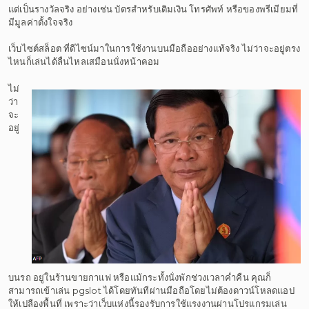
แต่เป็นรางวัลจริง อย่างเช่น บัตรสำหรับเติมเงิน โทรศัพท์ หรือของพรีเมียมที่
มีมูลค่าตั้งใจจริง
เว็บไซต์สล็อต ที่ดีไซน์มาในการใช้งานบนมือถืออย่างแท้จริง ไม่ว่าจะอยู่ตรง
ไหนก็เล่นได้ลื่นไหลเสมือนนั่งหน้าคอม
ไม่
ว่า
จะ
อยู่
บนรถ อยู่ในร้านขายกาแฟ หรือแม้กระทั้งนั่งพักช่วงเวลาค่ำคืน คุณก็
สามารถเข้าเล่น pgslot ได้โดยทันทีผ่านมือถือโดยไม่ต้องดาวน์โหลดแอป
ให้เปลืองพื้นที่ เพราะว่าเว็บแห่งนี้รองรับการใช้แรงงานผ่านโปรแกรมเล่น