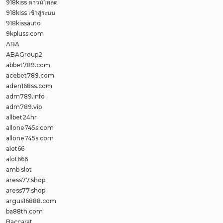
918kiss ดาวน์โหลด
918kiss เข้าสู่ระบบ
918kissauto
9kpluss.com
ABA
ABAGroup2
abbet789.com
acebet789.com
aden168ss.com
adm789.info
adm789.vip
allbet24hr
allone745s.com
allone745s.com
alot66
alot666
amb slot
aress77.shop
aress77.shop
argus16888.com
ba88th.com
Baccarat