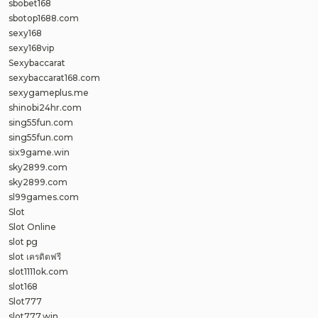
sbobet168
sbotop1688.com
sexy168
sexy168vip
Sexybaccarat
sexybaccarat168.com
sexygameplus.me
shinobi24hr.com
sing55fun.com
sing55fun.com
six9game.win
sky2899.com
sky2899.com
sl99games.com
Slot
Slot Online
slot pg
slot เครดิตฟรี
slot1111ok.com
slot168
Slot777
slot777.win