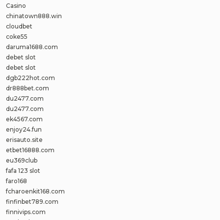
Casino
chinatown888.win
cloudbet
coke55
daruma1688.com
debet slot
debet slot
dgb222hot.com
dr888bet.com
du2477.com
du2477.com
ek4567.com
enjoy24.fun
erisauto.site
etbet16888.com
eu369club
fafa 123 slot
faro168
fcharoenkit168.com
finfinbet789.com
finnivips.com