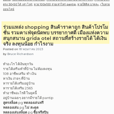
ตรง 50×50 ได้ เท่า ไหร่
,
หวย 100x100 จ่ายเท่าไหร่ pantip
,
หวยใต้ติด บาทละ
,
เว็บหวย
ออนไลน์
ร่วมแหล่ง shopping สินค้าราคาถูก สินค้าโปรโม
ชั่น รวมคาเฟ่จุดนัดพบ บรรยากาศดี เมืองแห่งความ
สนุกสนาน grida otel สถานที่สร้างรายได้ ได้เงิน
จริง ลงทุนน้อย กำไรงาม
Posted on
18 พฤษภาคม 2023
by
Bruce Richardson
ทําอะไร ได้เงินทุกวัน
รายได้เสริมทําที่บ้าน ไม่ต้องลงทุน
108 อาชีพเสริม ทํา เงิน
หาเงิน ง่ายๆ ที่บ้าน
หารายได้เสริมอยู่บ้าน
หารายได้เสริม 2565
ทําอาชีพอะไรดี ในยุคนี้
อยู่บ้านเฉยๆ อยากมีรายได้ pantip
สูตรสล็อต
pg
ทดลองเล่นฟรี
ทดลองเล่น
pg
ไม่ สะดุด
ทดลองเล่นสล็อต
pg
ซื้อฟรีสปิน