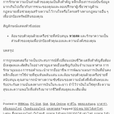
การรักษาความเป็นส่วนตัวของคุณเป็นสิ่งสำคัญ หลีกเลี่ยงการแบ่งปันข้อมูล
มากเกินไปเกี่ยวกับการชนะของคุณและลองปรึกษาผู้เชี่ยวชาญด้าน
กฎหมายเพื่อช่วยคุณสร้างความไว้วางใจหรือโครงสร้างทางกฎหมายอื่น ๆ
เพื่อปกป้องทรัพย์สินของคุณ
สัญลักษณ์แสดงหัวข้อย่อย:
ล้อมรอบตัวคุณด้วยเครือข่ายที่สนับสนุน
หวยสด
และรักษาความเป็น
ส่วนตัวของคุณเพื่อปกป้องตัวคุณเองและความมั่งคั่งของคุณ
บทสรุป:
การถูกลอตเตอรี่อาจเป็นประสบการณ์ที่เปลี่ยนแปลงชีวิต แต่สิ่งสำคัญคือต้อง
มีเหตุผลและตัดสินใจอย่างชาญฉลาดเมื่อเผชิญกับเงินจำนวนมหาศาล การ
รักษามุมมอง การขอคำแนะนำจากมืออาชีพ การพัฒนาแผนการเงินที่มั่นคง
หลีกเลี่ยงการใช้จ่ายที่หุนหันพลันแล่น และล้อมรอบตัวคุณด้วยเครือข่ายที่
สนับสนุน คุณสามารถนำทางความซับซ้อนของความมั่งคั่งที่เพิ่งค้นพบและ
รับประกันความมั่นคงทางการเงินในระยะยาว จำไว้ว่าเงินไม่ใช่ทุกสิ่ง ความ
สุขและความพอใจที่แท้จริงมาจากชีวิตที่สมดุลและเติมเต็ม
…
Posted in
918Kiss
,
PG Slot
,
Slot
,
Slot Online
,
คาสิโน
,
ทดลองเล่นpg
,
บาคาร่า
,
สล็อตออนไลน์
,
เว็บพนันออนไลน์
,
แทงหวยสด
Tagged
100 คูณ 100 ได้เท่าไหร่
,
Lotto
,
ซื้อหวยออนไลน์ เว็บไหนดี
,
ถูกหวย 3 ตัวตรง 100 100 ได้ เท่า ไหร่
,
ถูกหวย 3 ตัว