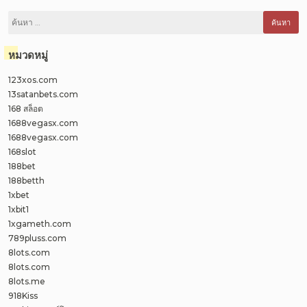
ค้นหา
สำหรับ:
หมวดหมู่
123xos.com
13satanbets.com
168 สล็อต
1688vegasx.com
1688vegasx.com
168slot
188bet
188betth
1xbet
1xbit1
1xgameth.com
789pluss.com
8lots.com
8lots.com
8lots.me
918Kiss