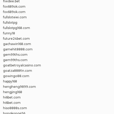
fiwdee.bet
fox689ok.com
fox689ok.com
fullsloteiei.com
fullslotpg
fullslotpg168.com
funny18
future24bet.com
gachawin168.com
gamehit8888.com
gem99ths.com
gem99ths.com
goatbetroyalcasino.com
goatza888fin.com
gowingo88.com
happy168
hengheng9899.com
hengjing168
hi6bet.com
hi6bet.com
hiso8888s.com
hongkong456