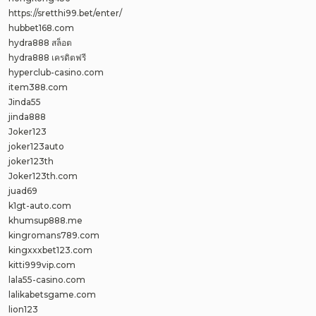
https://sretthi99.bet/enter/
hubbet168.com
hydra888 สล็อต
hydra888 เครดิตฟรี
hyperclub-casino.com
item388.com
Jinda55
jinda888
Joker123
joker123auto
joker123th
Joker123th.com
juad69
k1gt-auto.com
khumsup888.me
kingromans789.com
kingxxxbet123.com
kitti999vip.com
lala55-casino.com
lalikabetsgame.com
lion123