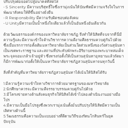
ปรับปรุงต่อยอดไปสู่อนาคตที่สดใส
• S Sincerity มีความบริสุทธิ์ใจซึ่งเรามุ่งเน้นให้บัณฑิตมีความจริงใจในการ
พัฒนาสังคมให้ดีขึ้นอย่างยั่งยืน
• R Responsibility มีความรับผิดชอบต่อสังคม
• U Unityมีความเป็นน้ำหนึ่งใจเดียวแล้วก็เป็นอันหนึ่งอันเดียวกัน
ด้วยวัฒนธรรมองค์กรของมหาวิทยาลัยราชภัฏ จึงทำให้นิสิตที่จบจากที่นี่มี
ความรู้และมีความเข้าใจด้านวิชาการความดีงามศีลธรรมควบคู่กันไปด้วย
ซึ่งเมื่อแรกการก่อตั้งเดิมมหาวิทยาลัยเป็นส่วนใดส่วนหนึ่งของวังส่วนสุนันทา
เป็นเขตพระราชฐาน และสถานที่ประทับพักพระอิริยาบถของพระบาทสมเด็จ
พระจุลจอมเกล้าเจ้าอยู่หัว ซึ่งทรงก่อตั้งให้เป็นสวนสุนันทาอุทยานแล้วถัดมา
ก็มีการพัฒนาก่อตั้งให้เป็นมหาวิทยาลัยราชภัฏสวนสุนันทาจนทุกวันนี้
สิ่งที่สำคัญที่มหาวิทยาลัยราชภัฏสวนสุนันทาได้เน้นให้นิสิตได้รับ
1.มีความรู้ความเข้าใจทางวิชาการด้วยมาตรฐานของมหาวิทยาลัย
2.นักศึกษาควรจะมีความดีจรรยาบรรณควบคู่กันไปด้วย
3.มีโครงข่ายทางด้านสังคมธุรกิจให้นิสิตได้เข้าไปลองดำเนินงานอย่างมือ
โปร
4.มีความเป็นมือโปรสูงซึ่งพวกเรามุ่งเน้นตั้งมั่นปรับปรุงให้นิสิตมีความเป็น
เลิศทางด้านนี้
5.วัฒนธรรมคือความเป็นแบบอย่างที่ดีตามวิถีของรัตนโกสินทร์ในยุค
ปัจจุบัน