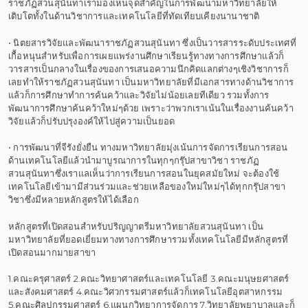
ราชภัฏสวนสุนันทาเรามองเห็นจุดสำคัญในการพัฒนามหาวิทยาลัยให้
เติบโตทั้งในด้านวิชาการและเทคโนโลยีที่ทัดเทียบเคียงนานาชาติ
• นิตยสารวิจัยและพัฒนาราชภัฏสวนสุนันทา ซึ่งเป็นวารสารระดับประเทศที่
เกื้อหนุนสำหรับเพื่อการเผยแพร่งานศึกษาเรียนรู้ทางทางการศึกษาแล้วก็
วารสารเป็นกลางในเรื่องของการเสนอความนึกคิดแลกต่างๆเชิงวิชาการก็
เลยทำให้ราชภัฏสวนสุนันทา เป็นมหาวิทยาลัยที่มีเอกสารทางด้านวิชาการ
แล้วก็การศึกษาทำการค้นคว้าและวิจัยไม่น้อยเลยทีเดียว รวมทั้งการ
พัฒนาการศึกษาค้นคว้าใหม่ๆด้วย เพราะว่าพวกเราเน้นในเรื่องงานค้นคว้า
วิจัยแล้วก็ปรับปรุงองค์ให้ไปสู่ความเป็นยอด
• การพัฒนาที่จีรังยั่งยืน ทางมหาวิทยาลัยมุ่งเน้นการจัดการเรียนการสอน
ด้านเทคโนโลยีแล้วนำมาบูรณาการในทุกๆกรุ๊ปสาขาวิชา ราชภัฏ
สวนสุนันทาซึ่งเราแลเห็นว่าการเรียนการสอนในยุคสมัยใหม่ จะต้องใช้
เทคโนโลยีเข้ามามีส่วนร่วมและช่วยเหลือของใหม่ใหม่ๆได้ทุกกรุ๊ปสาขา
วิชาซึ่งมีหลายหลักสูตรให้ได้เลือก
หลักสูตรที่เปิดสอนสำหรับปริญญาตรีมหาวิทยาลัยสวนสุนันทา เป็น
มหาวิทยาลัยที่ยอดเยี่ยมทางทางการศึกษารวมทั้งเทคโนโลยีมีหลักสูตรที่
เปิดสอนมากมายสาขา
1.คณะครุศาสตร์ 2.คณะวิทยาศาสตร์และเทคโนโลยี 3.คณะมนุษยศาสตร์
และสังคมศาสตร์ 4.คณะวิศวกรรมศาสตร์แล้วก็เทคโนโลยีอุตสาหกรรม
5.คณะศิลปกรรมศาสตร์ 6.แผนกวิทยาการจัดการ 7.วิทยาลัยพยาบาลและก็