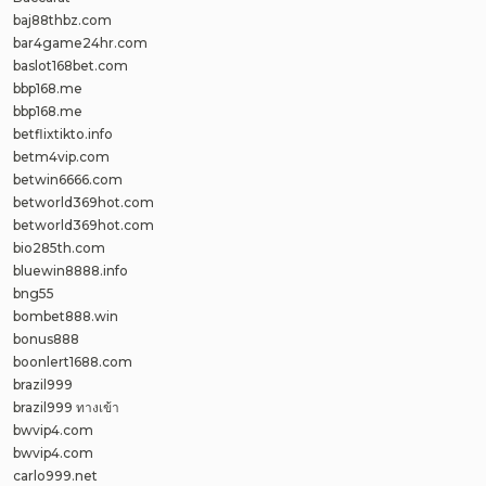
baj88thbz.com
bar4game24hr.com
baslot168bet.com
bbp168.me
bbp168.me
betflixtikto.info
betm4vip.com
betwin6666.com
betworld369hot.com
betworld369hot.com
bio285th.com
bluewin8888.info
bng55
bombet888.win
bonus888
boonlert1688.com
brazil999
brazil999 ทางเข้า
bwvip4.com
bwvip4.com
carlo999.net