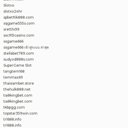
Slotxo
slotxo24hr
spbetflik888.com
sqgame555s.com
sretthi99
ssc915casino.com
ssgame666
ssgame666 เข้าสู่ระบบ ล่าสุด
stellabet789.com
sudyod888s.com
SuperGame Slot
tangtem168
temmax69
thaisiambet.store
thehulk888.net
tia8kingbet.com
tia8kingbet.com
tkbpgg.com
topstar359win.com
tr1688.info
tr1688.info