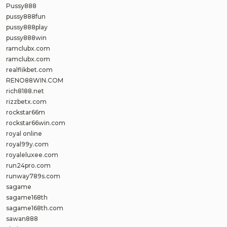
Pussy888
pussy888fun
pussy888play
pussy888win
ramclubx.com
ramclubx.com
realflikbet.com
RENO88WIN.COM
rich8188.net
rizzbetx.com
rockstar66m
rockstar66win.com
royal online
royal99y.com
royaleluxee.com
run24pro.com
runway789s.com
sagame
sagame168th
sagame168th.com
sawan888