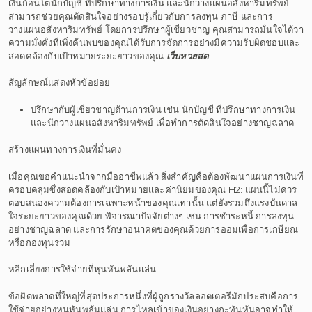
เงินก้อนโตนักบัญชี ที่ปรึกษาทางการเงิน และนักวางแผนอสังหาริมทรัพย์
สามารถช่วยคุณตัดสินใจอย่างรอบรู้เกี่ยวกับการลงทุน ภาษี และการ
วางแผนอสังหาริมทรัพย์ โดยการปรึกษาผู้เชี่ยวชาญ คุณสามารถมั่นใจได้ว่า
ความมั่งคั่งที่เพิ่งค้นพบของคุณได้รับการจัดการอย่างมีความรับผิดชอบและ
สอดคล้องกับเป้าหมายระยะยาวของคุณ
เว็บหวยสด
สัญลักษณ์แสดงหัวข้อย่อย:
ปรึกษากับผู้เชี่ยวชาญด้านการเงิน เช่น นักบัญชี ที่ปรึกษาทางการเงิน
และนักวางแผนอสังหาริมทรัพย์ เพื่อทำการตัดสินใจอย่างชาญฉลาด
สร้างแผนทางการเงินที่มั่นคง
เมื่อคุณขอคำแนะนำจากมืออาชีพแล้ว สิ่งสำคัญคือต้องพัฒนาแผนการเงินที่
ครอบคลุมซึ่งสอดคล้องกับเป้าหมายและค่านิยมของคุณ H2: แผนนี้ไม่ควร
ตอบสนองความต้องการเฉพาะหน้าของคุณเท่านั้น แต่ยังรวมถึงแรงบันดาล
ใจระยะยาวของคุณด้วย พิจารณาปัจจัยต่างๆ เช่น การชำระหนี้ การลงทุน
อย่างชาญฉลาด และการรักษาอนาคตของคุณด้วยการออมเพื่อการเกษียณ
หรือกองทุนรวม
หลีกเลี่ยงการใช้จ่ายที่หุนหันพลันแล่น
ข้อผิดพลาดที่ใหญ่ที่สุดประการหนึ่งที่ผู้ถูกรางวัลลอตเตอรีมักประสบคือการ
ใช้จ่ายอย่างหุนหันพลันแล่น การไหลเข้าของเงินอย่างกะทันหันอาจทำให้