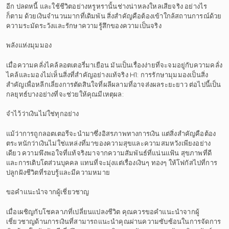
อีก ปลดหนี้ และใช้ชีวิตอย่างหรูหรานั้นช่างน่าหลงใหลเสียจริง อย่างไร
ก็ตาม ด้วยเงินจำนวนมากที่เดิมพัน สิ่งสำคัญคือต้องเข้าใกล้สถานการณ์ด้วย
ความระมัดระวังและรักษาความรู้สึกของความเป็นจริง
พลังแห่งมุมมอง
เมื่อความคลั่งไคล้ลอตเตอรี่มาเยือน มันเป็นเรื่องง่ายที่จะจมอยู่กับความคลั่ง
ไคล้และมองไม่เห็นสิ่งที่สำคัญอย่างแท้จริง H1: การรักษามุมมองเป็นสิ่ง
สำคัญเพื่อหลีกเลี่ยงการตัดสินใจที่ผลีผลามที่อาจส่งผลระยะยาว ต่อไปนี้เป็น
กลยุทธ์บางอย่างที่จะช่วยให้คุณมีเหตุผล:
จำไว้ว่าเงินไม่ใช่ทุกอย่าง
แม้ว่าการถูกลอตเตอรีจะนำมาซึ่งอิสรภาพทางการเงิน แต่สิ่งสำคัญคือต้อง
ตระหนักว่าเงินไม่ใช่แหล่งที่มาของความสุขและความสมหวังเพียงอย่าง
เดียว ความพึงพอใจที่แท้จริงมาจากความสัมพันธ์ที่แน่นแฟ้น สุขภาพที่ดี
และการเติบโตส่วนบุคคล แทนที่จะมุ่งแต่เรื่องเงินๆ ทองๆ ให้โฟกัสไปที่การ
ปลูกฝังชีวิตที่รอบรู้และมีความหมาย
ขอคำแนะนำจากผู้เชี่ยวชาญ
เมื่อเผชิญกับโชคลาภที่เปลี่ยนแปลงชีวิต คุณควรขอคำแนะนำจากผู้
เชี่ยวชาญด้านการเงินที่สามารถแนะนำคุณผ่านความซับซ้อนในการจัดการ