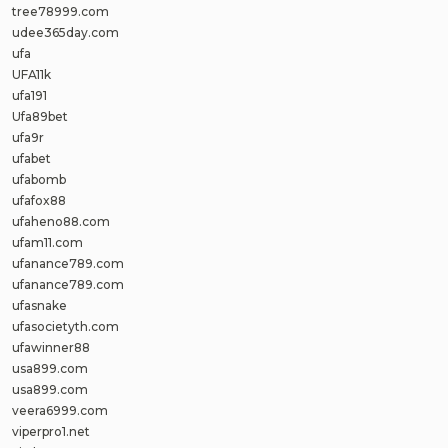
tree78999.com
udee365day.com
ufa
UFA11k
ufa191
Ufa89bet
ufa9r
ufabet
ufabomb
ufafox88
ufaheno88.com
ufam11.com
ufanance789.com
ufanance789.com
ufasnake
ufasocietyth.com
ufawinner88
usa899.com
usa899.com
veera6999.com
viperpro1.net