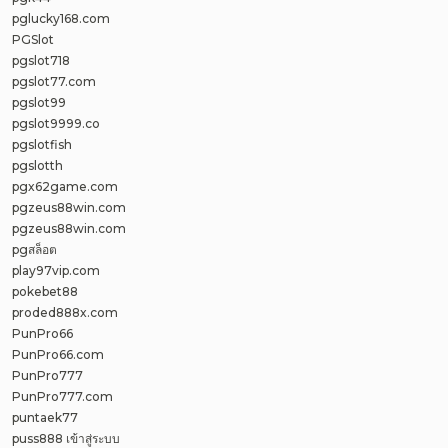
pglucky168.com
PGSlot
pgslot718
pgslot77.com
pgslot99
pgslot9999.co
pgslotfish
pgslotth
pgx62game.com
pgzeus88win.com
pgzeus88win.com
pgสล็อต
play97vip.com
pokebet88
proded888x.com
PunPro66
PunPro66.com
PunPro777
PunPro777.com
puntaek77
puss888 เข้าสู่ระบบ