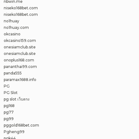
nbwin.me
niseko168bet.com
niseko168bet.com
no1huay
no1huay.com
okcasino
okcasino159.com
onesiamclub.site
onesiamclub.site
onoplus168.com
pananthai99.com
panda555
paramax1688.info
PG
PG Slot
pg slot เว็บตรง
pg168
pg77
pg99
pggold168bet.com
Pgheng99
pgk44