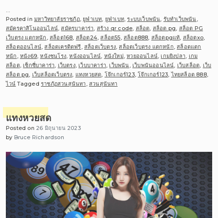
…
Posted in
มหาวิทยาลัยราชภัฏ
,
ยูฟ่าเบท
,
ยูฟ่าเบท
,
ระบบเว็บพนัน
,
รับทำเว็บพนัน
,
สมัครคาสิโนออนไลน์
,
สมัครบาคาร่า
,
สร้าง qr code
,
สล็อต
,
สล็อต pg
,
สล็อต PG
เว็บตรง แตกหนัก
,
สล็อต168
,
สล็อต24
,
สล็อต55
,
สล็อต888
,
สล็อตpgแท้
,
สล็อตxo
,
สล็อตออนไลน์
,
สล็อตเครดิตฟรี
,
สล็อตเว็บตรง
,
สล็อตเว็บตรง แตกหนัก
,
สล็อตแตก
หนัก
,
หนัง69
,
หนังชนโรง
,
หนังออนไลน์
,
หนังใหม่
,
หวยออนไลน์
,
เกมยิงปลา
,
เกม
สล็อต
,
เซ็กซี่บาคาร่า
,
เว็บตรง
,
เว็บบาคาร่า
,
เว็บพนัน
,
เว็บพนันออนไลน์
,
เว็บสล็อต
,
เว็บ
สล็อต pg
,
เว็บสล็อตเว็บตรง
,
แทงหวยสด
,
โจ๊กเกอร์123
,
โจ๊กเกอร์123
,
ไทยสล็อต 888
,
ไวน์
Tagged
ราชภัฏสวนสุนันทา
,
สวนสุนันทา
แทงหวยสด
Posted on
26 มิถุนายน 2023
by
Bruce Richardson