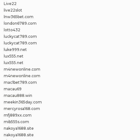
Live22
live22slot
lnw365bet.com
london6789.com
lotto432
luckycat789.com
luckycat789.com
luke999.net
lux555.net
lux555.net
m4newonline.com
m4newonline.com
mac1bet789.com
macau69
macau888.win
meekin365day.com
mercyrosa168.com
mfj889xx.com
mib555s.com
nakoya1688.site
nakoya1688.site