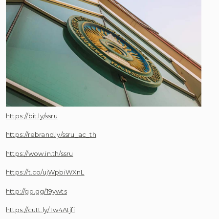
https://bit.ly/ssru
https://rebrand.ly/ssru_ac_th
https://wow.in.th/ssru
https://t.co/ujWpbiWXnL
http://gg.gg/19ywts
https://cutt.ly/Tw4Atjfi