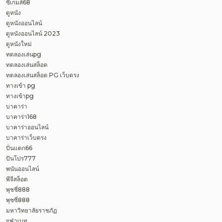
ซีเกมส์68
ดูหนัง
ดูหนังออนไลน์
ดูหนังออนไลน์ 2023
ดูหนังใหม่
ทดลองเล่นpg
ทดลองเล่นสล็อต
ทดลองเล่นสล็อต PG เว็บตรง
ทางเข้า pg
ทางเข้าpg
บาคาร่า
บาคาร่า168
บาคาร่าออนไลน์
บาคาร่าเว็บตรง
ปั่นแตก66
ปันโปร777
พนันออนไลน์
พีจีสล็อต
พุชชี่888
พุซซี่888
มหาวิทยาลัยราชภัฏ
ยูฟ่าเบท