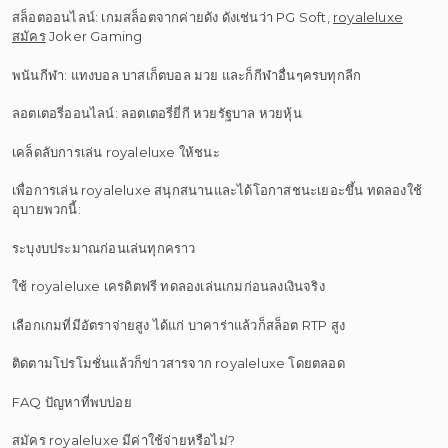
สล็อตออนไลน์: เกมสล็อตจากค่ายดัง ดังเช่นว่า PG Soft,
royaleluxe
สมัคร
Joker Gaming
พนันกีฬา: แทงบอล บาสเก็ตบอล มวย และก็กีฬาอื่นๆครบทุกลีก
ลอตเตอรี่ออนไลน์: ลอตเตอรี่ยี่กี หวยรัฐบาล หวยหุ้น
เคล็ดลับการเล่น royaleluxe ให้ชนะ
เพื่อการเล่น royaleluxe สนุกสนานและได้โอกาสชนะเยอะขึ้น ทดลองใช้
อุบายพวกนี้:
ระบุงบประมาณก่อนเล่นทุกคราว
ใช้ royaleluxe เครดิตฟรี ทดลองเล่นเกมก่อนลงเงินจริง
เลือกเกมที่มีอัตราจ่ายสูง ได้แก่ บาคาร่าแล้วก็สล็อต RTP สูง
ติดตามโปรโมชั่นแล้วก็ข่าวสารจาก royaleluxe โดยตลอด
FAQ ปัญหาที่พบบ่อย
สมัคร royaleluxe มีค่าใช้จ่ายหรือไม่?