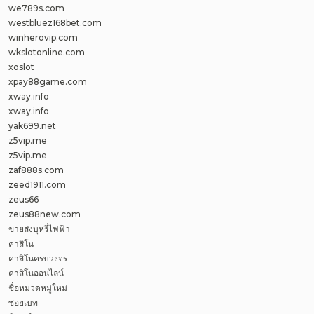
we789s.com
westbluez168bet.com
winherovip.com
wkslotonline.com
xoslot
xpay88game.com
xway.info
xway.info
yak699.net
z5vip.me
z5vip.me
zaf888s.com
zeed1911.com
zeus66
zeus88new.com
ขายส่งบุหรี่ไฟฟ้า
คาสิโน
คาสิโนครบวงจร
คาสิโนออนไลน์
ชื่อหมวดหมู่ใหม่
ซอยเบท