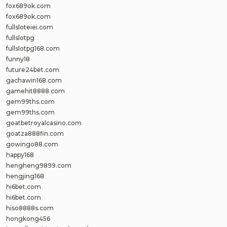
fox689ok.com
fox689ok.com
fullsloteiei.com
fullslotpg
fullslotpg168.com
funny18
future24bet.com
gachawin168.com
gamehit8888.com
gem99ths.com
gem99ths.com
goatbetroyalcasino.com
goatza888fin.com
gowingo88.com
happy168
hengheng9899.com
hengjing168
hi6bet.com
hi6bet.com
hiso8888s.com
hongkong456