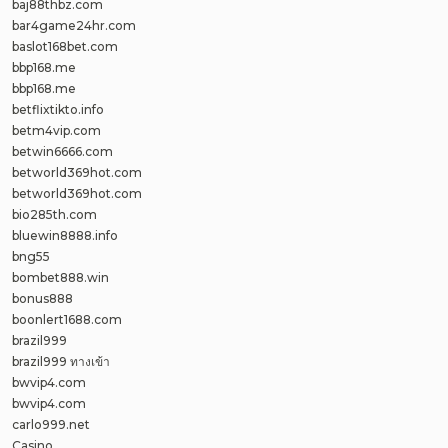
baj88thbz.com
bar4game24hr.com
baslot168bet.com
bbp168.me
bbp168.me
betflixtikto.info
betm4vip.com
betwin6666.com
betworld369hot.com
betworld369hot.com
bio285th.com
bluewin8888.info
bng55
bombet888.win
bonus888
boonlert1688.com
brazil999
brazil999 ทางเข้า
bwvip4.com
bwvip4.com
carlo999.net
Casino