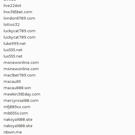
live22slot
lnw365bet.com
london6789.com
lotto432
luckycat789.com
luckycat789.com
luke999.net
lux555.net
lux555.net
m4newonline.com
m4newonline.com
mac1bet789.com
macau69
macau888.win
meekin365day.com
mercyrosa168.com
mfj889xx.com
mib555s.com
nakoya1688.site
nakoya1688.site
nbwin.me