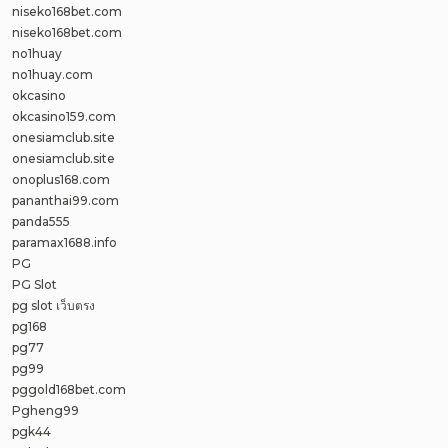
niseko168bet.com
niseko168bet.com
no1huay
no1huay.com
okcasino
okcasino159.com
onesiamclub.site
onesiamclub.site
onoplus168.com
pananthai99.com
panda555
paramax1688.info
PG
PG Slot
pg slot เว็บตรง
pg168
pg77
pg99
pggold168bet.com
Pgheng99
pgk44