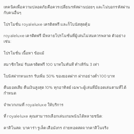
เทคนิคเพื่อความปลอดภัยคือควรเปลี่ยนรหัสผ่านบ่อยๆ และไม่บอกรหัสผ่าน
กับคนอื่นๆ
โปรโมชั่น royaleluxe เครดิตฟรี และก็โบนัสสุดคุ้ม
royaleluxe เครดิตฟรี มีหลายโปรโมชั่นที่ผู้เล่นไม่สมควรพลาด ตัวอย่าง
เช่น:
โปรโมชั่น เนื้อหา ข้อแม้
สมาชิกใหม่ รับเครดิตฟรี 100 บาทในทันที ทำเทิร์น 3 เท่า
โบนัสฝากหนแรก รับเพิ่ม 50% ของยอดฝาก ฝากอย่างต่ำ 100 บาท
คืนยอดเสีย คืนเงินสูงสุด 10% ทุกอาทิตย์ เฉพาะผู้เล่นที่มียอดเล่นตามที่ได้
กำหนด
จำพวกเกมที่ royaleluxe ให้บริการ
ที่ royaleluxe คุณสามารถเลือกเล่นเกมพนันได้หลายชนิด:
คาสิโนสด: บาคาร่า รูเล็ต เสือมังกร ถ่ายทอดสดจากคาสิโนจริง