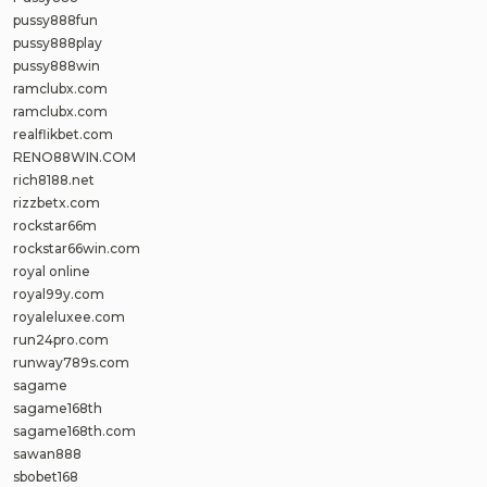
pussy888fun
pussy888play
pussy888win
ramclubx.com
ramclubx.com
realflikbet.com
RENO88WIN.COM
rich8188.net
rizzbetx.com
rockstar66m
rockstar66win.com
royal online
royal99y.com
royaleluxee.com
run24pro.com
runway789s.com
sagame
sagame168th
sagame168th.com
sawan888
sbobet168