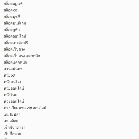
สล็อตpgแท้
สล็อตxo
สล็อตพุซซี่
สล็อตมันนี่เกม
สล็อตยูฟ่า
สล็อตออนไลน์
สล็อตเครดิตฟรี
สล็อตเว็บตรง
สล็อตเว็บตรง แตกหนัก
สล็อตแตกหนัก
สวนสุนันทา
หนัง69
หนังชนโรง
หนังออนไลน์
หนังใหม่
หวยออนไลน์
หวยเวียดนาม vip ออนไลน์
เกมยิงปลา
เกมสล็อต
เซ็กซี่บาคาร่า
เว็บซื้อหวย