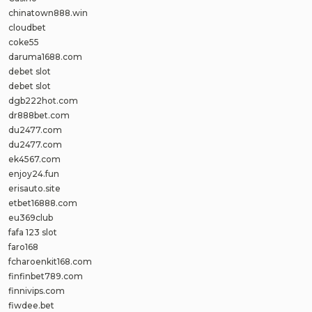
chinatown888.win
cloudbet
coke55
daruma1688.com
debet slot
debet slot
dgb222hot.com
dr888bet.com
du2477.com
du2477.com
ek4567.com
enjoy24.fun
erisauto.site
etbet16888.com
eu369club
fafa 123 slot
faro168
fcharoenkit168.com
finfinbet789.com
finnivips.com
fiwdee.bet