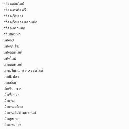
สล็อตออนไลน์
สล็อตเครดิตฟรี
สล็อตเว็บตรง
สล็อตเว็บตรง แตกหนัก
สล็อตแตกหนัก
สวนสุนันทา
หนัง69
หนังชนโรง
หนังออนไลน์
หนังใหม่
หวยออนไลน์
หวยเวียดนาม vip ออนไลน์
เกมยิงปลา
เกมสล็อต
เซ็กซี่บาคาร่า
เว็บซื้อหวย
เว็บตรง
เว็บตรงสล็อต
เว็บตรงไม่ผ่านเอเย่นต์
เว็บถูกหวย
เว็บบาคาร่า