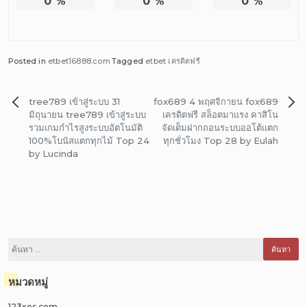
0
%
0
%
0
%
Posted in
etbet16888.com
Tagged
etbet เครดิตฟรี
แนะแนว
tree789 เข้าสู่ระบบ 31
fox689 4 พฤศจิกายน fox689
เรื่อง
มิถุนายน tree789 เข้าสู่ระบบ
เครดิตฟรี สล็อตมาแรง คาสิโน
รวมเกมกำไรสูงระบบอัตโนมัติ
จัดเต็มฝากถอนระบบออโต้แตก
100%โบนัสแตกทุกไม้ Top 24
ทุกชั่วโมง Top 28 by Eulah
by Lucinda
ค้นหา
สำหรับ:
หมวดหมู่
123xos.com