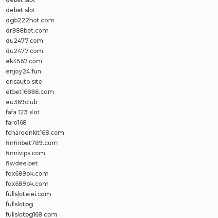
debet slot
dgb222hot.com
dr888bet.com
du2477.com
du2477.com
ek4567.com
enjoy24.fun
erisauto.site
etbet16888.com
eu369club
fafa 123 slot
faro168
fcharoenkit168.com
finfinbet789.com
finnivips.com
fiwdee.bet
fox689ok.com
fox689ok.com
fullsloteiei.com
fullslotpg
fullslotpg168.com