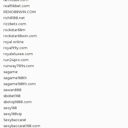
realflikbet.com
RENO88WIN.COM
rich8188.net
rizzbetx.com
rockstar66m
rockstar66win.com
royal online
royal99y.com
royaleluxee.com
run24pro.com
runway789s.com
sagame
sagame168th
sagame168th.com
sawan888
sbobet168
sbotop1688.com
sexy168
sexy168vip
Sexybaccarat
sexybaccarat168.com