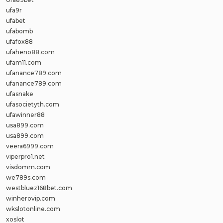
ufa9r
ufabet
ufabomb
ufafox88
ufaheno88.com
ufam11.com
ufanance789.com
ufanance789.com
ufasnake
ufasocietyth.com
ufawinner88
usa899.com
usa899.com
veera6999.com
viperpro1.net
visdomm.com
we789s.com
westbluez168bet.com
winherovip.com
wkslotonline.com
xoslot