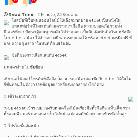
Read Time:
2 Minute, 25 Second
ในสมัยที่เว็บพนันออนไลน์มีให้เลือกมากมาย etbet เป็นหนึ่งใน
แพลตฟอร์มที่โดดเด่นด้วยความน่าเชื่อถือ ความปลอดภัย รวมทั้ง
ฟีเจอร์ที่ตอบปัญหาผู้เล่นทุกระดับ ไม่ว่าคุณจะเป็นนักเดิมพันมือใหม่หรือมือ
โปร etbet สมัคร ได้ง่ายอย่างยิ่งผ่านระบบออโต้ พร้อม etbet เครดิตฟรี ที่
มอบความคุ้มราคาในทันทีตั้งแต่เริ่มต้น
ข้อดีของการเลือกเล่นกับ etbet
1. สมัครง่าย ไม่ซับซ้อน
เพียงแค่ใช้เบอร์โทรศัพท์มือถือ ก็สามารถ สมัครสมาชิกกับ etbet ได้ในไม่
กี่ขั้นตอน ไม่ต้องกรอกข้อมูลยาวหรือส่งเอกสารอะไรก็ตาม
2. เข้าระบบรวดเร็ว
ระบบ etbet เข้าระบบ รองรับทุกเครื่องไม้เครื่องมือทั้งมือถือ แท็บเล็ต รวม
ทั้งคอมพิวเตอร์ ตอบสนองเร็ว ไม่หน่วง ปลอดภัยด้วยระบบเข้ารหัสขั้นสูง
3. โปรโมชั่นจัดหนัก