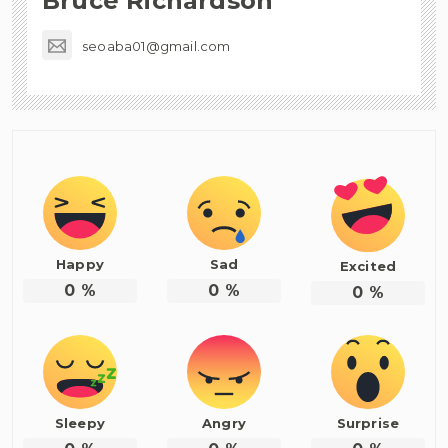
Bruce Richardson
seoaba01@gmail.com
Happy
Sad
Excited
0
%
0
%
0
%
Sleepy
Angry
Surprise