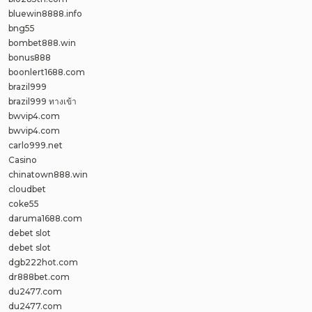
bluewin8888.info
bng55
bombet888.win
bonus888
boonlert1688.com
brazil999
brazil999 ทางเข้า
bwvip4.com
bwvip4.com
carlo999.net
Casino
chinatown888.win
cloudbet
coke55
daruma1688.com
debet slot
debet slot
dgb222hot.com
dr888bet.com
du2477.com
du2477.com