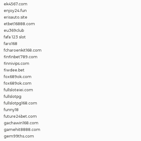
ek4567.com
enjoy24.fun
erisauto.site
etbet16888.com
eu369club
fafa 123 slot
faro168
fcharoenkit168.com
finfinbet789.com
finnivips.com
fiwdee.bet
fox689ok.com
fox689ok.com
fullsloteiei.com
fullslotpg
fullslotpg168.com
funny18
future24bet.com
gachawin168.com
gamehit8888.com
gem99ths.com