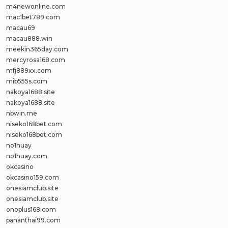
m4newonline.com
mac1bet789.com
macau69
macau888.win
meekin365day.com
mercyrosa168.com
mfj889xx.com
mib555s.com
nakoya1688.site
nakoya1688.site
nbwin.me
niseko168bet.com
niseko168bet.com
no1huay
no1huay.com
okcasino
okcasino159.com
onesiamclub.site
onesiamclub.site
onoplus168.com
pananthai99.com