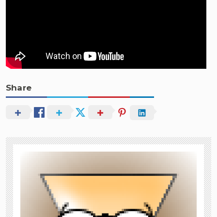
Share