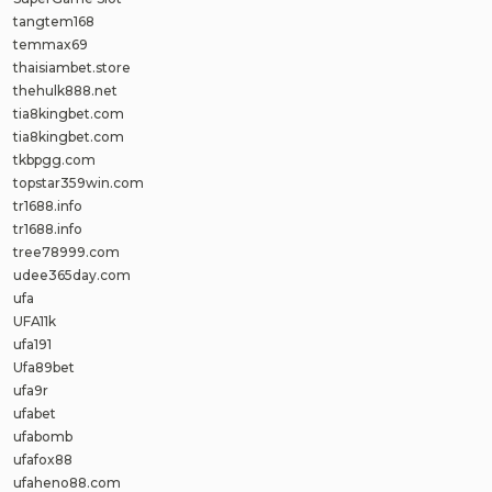
tangtem168
temmax69
thaisiambet.store
thehulk888.net
tia8kingbet.com
tia8kingbet.com
tkbpgg.com
topstar359win.com
tr1688.info
tr1688.info
tree78999.com
udee365day.com
ufa
UFA11k
ufa191
Ufa89bet
ufa9r
ufabet
ufabomb
ufafox88
ufaheno88.com