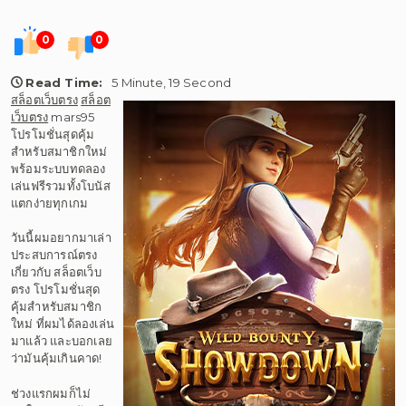
0
0
Read Time:
5 Minute, 19 Second
สล็อตเว็บตรง
สล็อต
เว็บตรง
mars95
โปรโมชั่นสุดคุ้ม
สำหรับสมาชิกใหม่
พร้อมระบบทดลอง
เล่นฟรีรวมทั้งโบนัส
แตกง่ายทุกเกม
วันนี้ผมอยากมาเล่า
ประสบการณ์ตรง
เกี่ยวกับ สล็อตเว็บ
ตรง โปรโมชั่นสุด
คุ้มสำหรับสมาชิก
ใหม่ ที่ผมได้ลองเล่น
มาแล้ว และบอกเลย
ว่ามันคุ้มเกินคาด!
ช่วงแรกผมก็ไม่