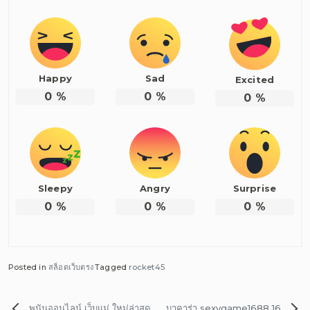
Happy
Sad
Excited
0
%
0
%
0
%
Sleepy
Angry
Surprise
0
%
0
%
0
%
Posted in
สล็อตเว็บตรง
Tagged
rocket45
แนะแนว
พนันออนไลน์ เว็บแม่ ใหม่ล่าสุด
บาคาร่า sexygame1688 16