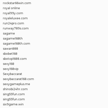
rockstar66win.com
royal online
royal99y.com
royaleluxee.com
run24pro.com
runway789s.com
sagame
sagame168th
sagame168th.com
sawan888
sbobet168
sbotop1688.com
sexy168
sexy168vip
Sexybaccarat
sexybaccarat168.com
sexygameplus.me
shinobi24hr.com
sing55fun.com
sing55fun.com
six9game.win