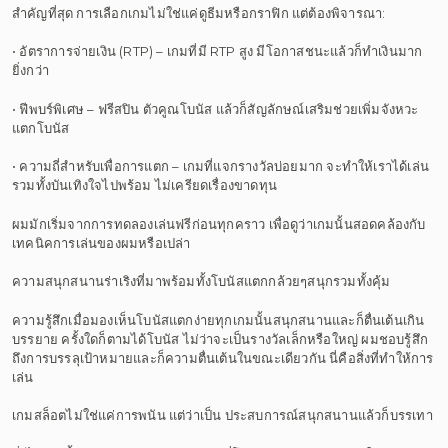
สำคัญที่สุด การเลือกเกมไม่ใช่แค่ดูธีมหรือกราฟิก แต่ต้องพิจารณา:
• อัตราการจ่ายเงิน (RTP) – เกมที่มี RTP สูง มีโอกาสชนะแล้วก็ทำเงินมาก
ยิ่งกว่า
• ฟีพบร์พิเศษ – ฟรีสปิน ตัวคูณโบนัส แล้วก็สัญลักษณ์เสริมช่วยเพิ่มจังหวะ
แตกโบนัส
• ความถี่สำหรับเพื่อการแตก – เกมที่แจกรางวัลบ่อยมาก จะทำให้เราได้เล่น
รวมทั้งบันเทิงใจไปพร้อม ไม่เครียดเรื่องขาดทุน
ผมมักเริ่มจากการทดลองเล่นฟรีก่อนทุกคราว เพื่อดูว่าเกมนั้นสอดคล้องกับ
เทคนิคการเล่นของผมหรือเปล่า
ความสนุกสนานร่าเริงที่มาพร้อมทั้งโบนัสแตกกล้วยๆสนุกรวมทั้งคุ้ม
ความรู้สึกเมื่อมองเห็นโบนัสแตกง่ายทุกเกมนั้นสนุกสนานและก็ตื่นเต้นเกิน
บรรยาย ครั้งใดก็ตามได้โบนัส ไม่ว่าจะเป็นรางวัลเล็กหรือใหญ่ ผมชอบรู้สึก
ถึงการบรรลุเป้าหมายและก็ความตื่นเต้นในขณะเดียวกัน นี่คือสิ่งที่ทำให้การ
เล่น
เกมสล็อตไม่ใช่แค่การพนัน แต่ว่าเป็น ประสบการณ์สนุกสนานแล้วก็บรรเทา