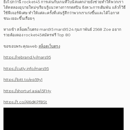
ยิ่งไปกว่านี้ rocket45 การเล่นกับเกมที่โบนัสแตกง่ายยังช่วยทำให้พวกเรา
ได้ทดลองอุบายใหม่ๆเรียนรู้แนวทางการกดสปิน จังหวะการเดิมพัน แล้วก็วิธี
ใช้ฟีเจอร์พิเศษ ทำให้แต่ละครั้งที่เล่นรู้สึกว่าพวกเราเก่งขึ้นและได้โอกาส
ชนะเยอะขึ้นเรื่อยๆ
ทางเข้า สล็อตเว็บตรง mars95 mars95 24 กุมภาพันธ์ 2568 Zoe อยาก
รวยต้องลอง rocket45สมัครฟรี Top 80
ขอขอบพระคุณweb
สล็อตเว็บตรง
https://rebrand.ly/mars95
https://cutly.info/mars95
https://bitt.to/eq59y1
https://shorturl.asia/i5FHy
https://t.co/A16dKPf8St