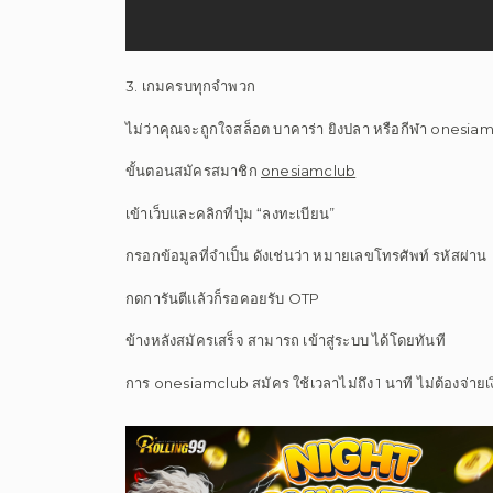
3. เกมครบทุกจำพวก
ไม่ว่าคุณจะถูกใจสล็อต บาคาร่า ยิงปลา หรือกีฬา onesiam
ขั้นตอนสมัครสมาชิก
onesiamclub
เข้าเว็บและคลิกที่ปุ่ม “ลงทะเบียน”
กรอกข้อมูลที่จำเป็น ดังเช่นว่า หมายเลขโทรศัพท์ รหัสผ่าน
กดการันตีแล้วก็รอคอยรับ OTP
ข้างหลังสมัครเสร็จ สามารถ เข้าสู่ระบบ ได้โดยทันที
การ onesiamclub สมัคร ใช้เวลาไม่ถึง 1 นาที ไม่ต้องจ่ายเงิ