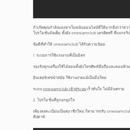
ถ้าเกิดคุณกำลังมองหาเว็บพนันออนไลน์ที่ให้มากยิ่งกว่าค
โปรโมชั่นจัดเต็ม ทั้งยัง onesiamclub เครดิตฟรี ที่แจกจริ
ข้อดีที่ทำให้ onesiamclub ได้รับความนิยม
1. ระบบการใช้แรงงานที่เป็นมิตร
รองรับทุกเครื่องใช้ไม้สอยทั้งยังโทรศัพท์มือถือและคอมพิวเ
อินเตอร์เฟซนำสมัย ใช้งานง่ายแม้เป็นมือใหม่
ระบบ
onesiamclub เข้าสู่ระบบ
เร็วทันใจ ไม่มีอันตราย
2. โปรโมชั่นที่ถูกอกถูกใจ
เพียงลงทะเบียนเป็นสมาชิกใหม่ ก็สามารถรับ onesiamclub
สัปดาห์