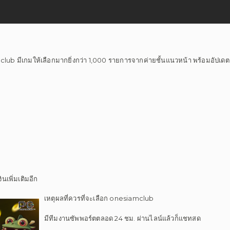
club มีเกมให้เลือกมากยิ่งกว่า 1,000 รายการจากค่ายชั้นแนวหน้า พร้อมอัปเดต
นเพิ่มเติมอีก
เหตุผลที่ควรที่จะเลือก onesiamclub
มีทีมงานซัพพอร์ตตลอด 24 ชม. ผ่านไลน์แล้วก็แชทสด