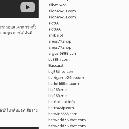
allbet24hr
allone745s.com
allone745s.com
alot66
ล ฝากถอนสะดวก รวมทั้ง
alot666
ถึงเกมคุณภาพได้ทันที
amb slot
aress77.shop
aress77.shop
argus16888.com
ba88th.com
Baccarat
baj88thbz.com
bar4game24hr.com
baslot168bet.com
bbp168.me
bbp168.me
betflixtikto.info
betm4vip.com
ล้วก็โปรคืนยอดเสียราย
betwin6666.com
betworld369hot.com
betworld369hot.com