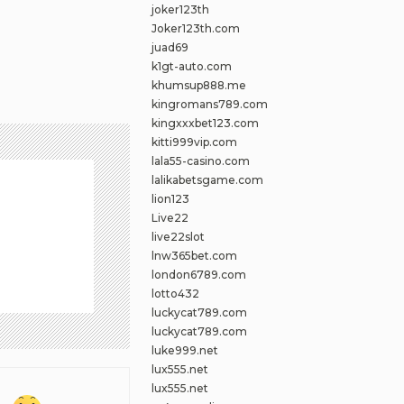
joker123th
Joker123th.com
juad69
k1gt-auto.com
khumsup888.me
kingromans789.com
kingxxxbet123.com
kitti999vip.com
lala55-casino.com
lalikabetsgame.com
lion123
Live22
live22slot
lnw365bet.com
london6789.com
lotto432
luckycat789.com
luckycat789.com
luke999.net
lux555.net
lux555.net