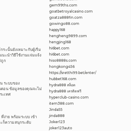
gem99ths.com
goatbetroyalcasino.com
goatza888fin.com
gowingo88.com
happy168
hengheng9899.com
hengjing168
hi6bet.com
ระนั้นยังเหมาะกับผู้เริ่ม
hi6bet.com
อแนะนำวิธีใช้งานแจ่มแจ้ง
hiso8888s.com
่ถูก
hongkong456
https://sretthi99.bet/enter/
hubbet168.com
งิน ระบบของ
hydra888 สล็อต
้นตอน ข้อมูลของคุณจะไม่
hydra888 เครดิตฟรี
ประเทศ
hyperclub-casino.com
item388.com
Jinda55
jinda888
ที่ง่าย พร้อมระบบ เข้า
Joker123
และก็ความสนุกระดับ
joker123auto