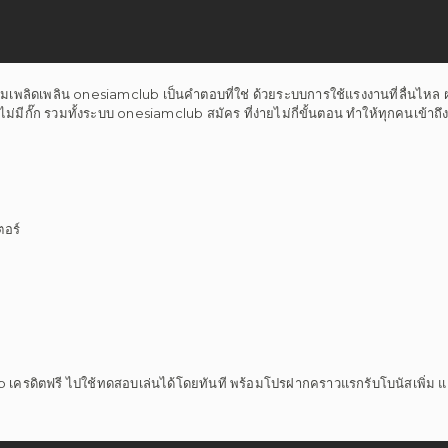
วามเพลิดเพลิน onesiamclub เป็นคำตอบที่ใช่ ด้วยระบบการใช้แรงงานที่ลื่นไห
งไม่มีกั๊ก รวมทั้งระบบ onesiamclub สมัคร ที่ง่ายไม่กี่ขั้นตอน ทำให้ทุกคนเข้า
ตอร์
 เครดิตฟรี ไปใช้ทดสอบเล่นได้โดยทันที พร้อมโปรฝากคราวแรกรับโบนัสเพิ่ม แ