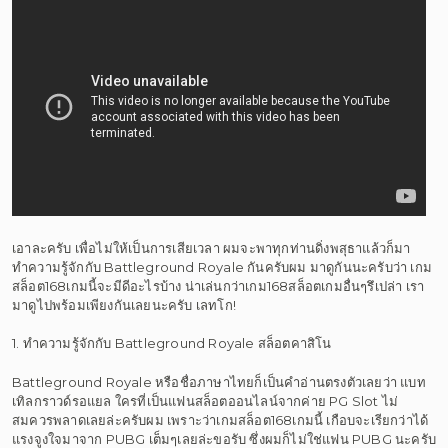
เอาละครับ เพื่อไม่ให้เป็นการเสียเวลา ผมจะพาทุกท่านดิ่งพสุธาแล้วก็มา
ทำความรู้จักกับ Battleground Royale กันครับผม มาดูกันนะครับว่า เกม
สล็อต168เกมนี้จะมีดีอะไรบ้าง น่าเล่นกว่าเกม168สล็อตเกมอื่นๆรึเปล่า เรา
มาดูไปพร้อมเพียงกันเลยนะครับ เลทโก!
1. ทำความรู้จักกับ Battleground Royale สล็อตคาสิโน
Battleground Royale หรือชื่อภาษาไทยก็เป็นคำอ่านตรงตัวเลยว่า แบท
เทิลกราวด์รอแยล ใครที่เป็นแฟนสล็อตออนไลน์จากค่าย PG Slot ไม่
สมควรพลาดเลยล่ะครับผม เพราะว่าเกมสล็อต168เกมนี้ เกือบจะเรียกว่าได้
แรงจูงใจมาจาก PUBG เต็มๆเลยล่ะขอรับ ซึ่งผมก็ไม่ใช่แฟน PUBG นะครับ