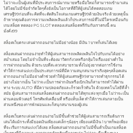
ไม่ว่าจะเป็นผู้เล่นที่มีประสบการณ์มากมายหรือมือใหม่ก็สามารถเข้ามาเล่น
ได้โดยไม่มีข้อจำกัดใดๆทั้งยังเป็นโอกาสที่ดีให้ผู้เล่นได้ทดสอบเกม
เศรษฐี99ก่อนที่จะคิดที่จะตัดสินใจเล่นเกมเศรษฐี99ด้วยเงินจริง ด้วยเหตุนั้น
ถ้าหากคุณต้องการความเพลิดเพลินแล้วก็ประสบการณ์ที่ไม่มีใครเหมือนกับ
เกมสล็อต ทดลอง PG SLOT ทดลองเล่นสล็อตฟรีกันกับเราตรงนี้ คน
มั่งคั่ง99
สล็อตเว็บตรง เล่นฝากถอนง่ายไม่มีอย่างน้อย มีเงิน 1 บาทก็เล่นได้เลย
สล็อตเล่นฝากถอนง่ายทำให้ผู้เล่นสามารถเพลิดเพลินใจไปกับเกมได้อย่าง
สม่ำเสมอ โดยไม่จำเป็นที่จะต้องมาวิตกกังวลหรือกลุ้มใจเรื่องอย่างต่ำใน
การฝากถอนเงิน ด้วยระบบที่สะดวกสบายรวมทั้งไม่ยุ่งยากต่อการใช้งาน
ทำให้การเล่นslotเป็นประสบการณ์ที่มีความสนุกสนานร่าเริงสุดๆสล็อตเล่น
ฝากถอนง่ายไม่มีอย่างต่ำช่วยทำให้ผู้เล่นเศรษฐี99สามารถทำธุรกรรมได้
อย่างไม่ยากเย็น ไม่ว่าจะเป็นการฝากเงินหรือเบิกเงินก็สามารถทำได้ผ่าน
ทาง ระบบ AUTO ที่มีความปลอดภัยและก็รวดเร็วทันใจ ด้วยเทคโนโลยีที่ล้ำ
สมัย ผู้เล่นสามารถเล่นสล็อตเล่นฝากถอนง่ายได้ทุกแห่ง ทุกเมื่อ ไม่ว่าจะเป็น
ผ่านคอมพิวเตอร์ โทรศัพท์เคลื่อนที่ หรือแท็บเล็ต ทำให้การเล่นกลายเป็น
ส่วนหนึ่งของการพักผ่อนและก็สนุกสนานของผู้เล่น
สล็อตเว็บตรง เล่นฝากถอนง่ายไม่มีขั้นต่ำช่วยให้ผู้เล่นสามารถเริ่มต้นการ
เล่นได้แม้กระทั้งมียอดเงินเพียงแค่เล็กๆน้อยๆ เพียงแค่มีเงิน 1 บาทก็พอเพียง
ที่จะเริ่มการเล่นslotได้เลย สล็อตเล่นฝากถอนง่ายไม่มีขั้นต่ำเป็นเกมสล็อต
เว็บตรงที่มีความสะดวกสบายสำหรับเพื่อการเล่น ไม่ว่าจะคือเรื่องของ