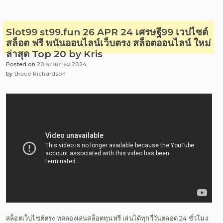
Slot99 st99.fun 26 APR 24 เศรษฐี99 เวปไซต์
สล็อต ฟรี พนันออนไลน์เว็บตรง สล็อตออนไลน์ ใหม่
ล่าสุด Top 20 by Kris
Posted on
20 พฤษภาคม 2024
by
Bruce Richardson
สล็อตเว็บไซต์ตรง ทดลองเล่นสล็อตทุนฟรี เล่นได้ทุกวี่วันตลอด 24 ชั่วโมง