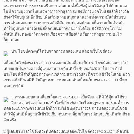
แนวทางการทำธุรกรรมหรือการเล่นเกม ทั้งนี้เพื่อผู้เล่นได้สนุกไปกับเกมและ
ไม่มีความยุ่งยากในแนวทางการทำธุรกรรม ยังมีการแจกโบนัสแล้วก็รางวัล
ต่างๆให้กับผู้เล่นอีกด้วย เพื่อเพิ่มความสนุกสนานรวมทั้งความมันส์สำหรับ
การเล่นเยอะมาก ระบบการคลังที่มีความปลอดภัยและก็ความเป็นส่วนตัว
ทำให้ผู้เล่นสามารถเล่นสล็อตเล่นฝากถอนง่ายได้โดยสวัสดิภาพ โดยไม่
จำเป็นที่จะต้องมาวิตกกังวลเรื่องความเสี่ยงสำหรับการทำธุรกรรมอะไร
ก็ตามเลย
ประโยชน์ต่างๆที่ได้รับจากการทดลองเล่น สล็อตเว็บไซต์ตรง
สล็อตเว็บไซต์ตรง PG SLOT ทดสอบเล่นสล็อต เป็นประโยชน์อย่างมาก ไม่
เพียงแค่เป็นช่องทางที่ผู้เล่นสามารถบันเทิงใจกับเกมไม่มีค่าใช้จ่าย ยังมี
ประโยชน์ที่สำคัญต่อการพัฒนาความสามารถและก็ความเข้าใจในเกม พวก
เราจะเอ๋ยถึงผลดีที่สำคัญของการทดสอบเล่นสล็อตเว็บตรง PG SLOT ที่ทุก
คนควรรู้กัน
1.การทดสอบเล่นสล็อตเว็บตรง PG SLOT เป็นจังหวะที่ดีให้ผู้เล่นได้รับ
วิชาความรู้และก็ความเข้าใจที่เกี่ยวข้องกับเรื่องกฎของเกม รวมทั้งการ
ทดลองแนวทางการเล่นแล้วก็กรรมวิธีชนะเงินรางวัล การทดลองเล่นนี้ช่วย
ทำให้ผู้เล่นมีพื้นฐานที่เข้าใจเกี่ยวกับเกมสล็อตเว็บตรงก่อนจะเริ่มเดิมพันด้วย
เงินจริง
2.ผู้เล่นสามารถใช้จังหวะที่ทดลองเล่นสล็อตเว็บไซต์ตรง PG SLOT เพื่อปรับ