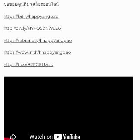
ขอขอบคุณที่มา
สล็อตออนไลน์
https://bit.ly/happyangpao
http://ow.ly/HYFQ50NWuE6
https://rebrand.ly/hhappyangpao
https://wow.in.th/hhappyangpao
https://t.co/B2RCSUzuik