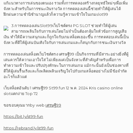
แก้แนวทางการเล่นของตนเอง รวมทั้งการทดลองสร้างกลยุทธ์ใหม่ๆเพื่อเพิ่ม
จังหวะสำหรับในการชนะเงินรางวัล การทดลองเล่นนี้ช่วยทำให้ผู้เล่นได้
ฝึกฝนความชำนิชำนาญแล้วก็ความรู้ความเข้าใจในเกมslot99
3.การทดลองเล่นSlot99เว็บไซต์ตรง PG SLOT ช่วยทำให้ผู้เล่น
สามารถเพลินใจกับการเล่นโดยไม่จำเป็นต้องกลุ้มใจหัวข้อการสูญเสีย
เงิน ทำให้มีความสนุกและก็ถูกใจกับเกมสล็อตเยอะขึ้น การทดสอบเล่นนี้เป็น
จังหวะที่ดีให้ผู้เล่นบันเทิงใจกับการเล่นเกมและก็สนุกกับการชนะเงินรางวัล
การทดลองเล่นสล็อตเว็บไซต์ตรง เศรษฐี99 เป็นกิจกรรมที่มีสาระอย่างยิ่งที่ผู้
เล่นควรให้ความเอาใจใส่ ไม่เพียงแค่เป็นจังหวะที่สำคัญสำหรับเพื่อการ
ทำความเข้าใจและปรับปรุงทักษะในการเล่นเกม แม้กระนั้นยังเป็นช่องทางที่
ดีให้ผู้เล่นรื้นเริงและก็เพลิดเพลินเจริญใจไปกับเกมสล็อตอย่างไม่มีข้อจำกัด
อะไรก็แล้วแต่
เว็บสล็อตอันดับ 1 เศรษฐี99 St99.fun 12 พ.ค. 2024 Kris casino online
slotแตกง่าย Top 72
ขอขอบคุณมากby web
เศรษฐี99
https://bit.ly/st99-fun
https://rebrand.ly/st99-fun