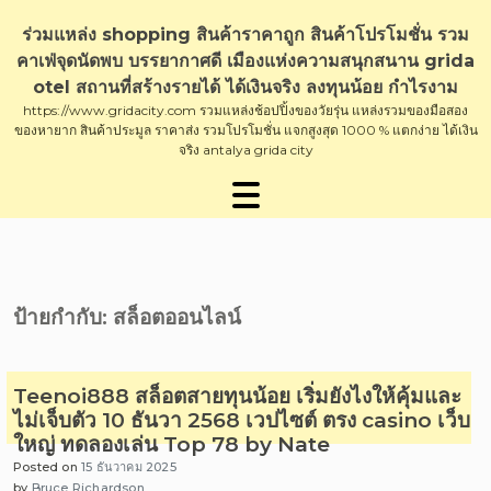
Skip
to
ร่วมแหล่ง shopping สินค้าราคาถูก สินค้าโปรโมชั่น รวม
content
คาเฟ่จุดนัดพบ บรรยากาศดี เมืองแห่งความสนุกสนาน grida
otel สถานที่สร้างรายได้ ได้เงินจริง ลงทุนน้อย กำไรงาม
https://www.gridacity.com รวมแหล่งช้อปปิ้งของวัยรุ่น แหล่งรวมของมือสอง
ของหายาก สินค้าประมูล ราคาส่ง รวมโปรโมชั่น แจกสูงสุด 1000 % แตกง่าย ได้เงิน
จริง antalya grida city
ป้ายกำกับ:
สล็อตออนไลน์
Teenoi888 สล็อตสายทุนน้อย เริ่มยังไงให้คุ้มและ
ไม่เจ็บตัว 10 ธันวา 2568 เวปไซต์ ตรง casino เว็บ
ใหญ่ ทดลองเล่น Top 78 by Nate
Posted on
15 ธันวาคม 2025
by
Bruce Richardson