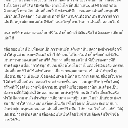
รับโบนัสรวมทั้งสิทธิพิเศษอื่นๆจากเว็บไซต์ที่เลือกเล่นslot99ด้วยอีกด้วย
ด้วยเหตุนี้ การเลือกเล่นสล็อตเว็บไซต์ตรงที่มีการทดสอบเล่นสล็อตทุนฟรี
แล้วก็เล่นได้ตลอด 1 วันเป็นหนทางที่ดีสำหรับคนที่อยากประสบการณ์การ
เล่นที่สมบูรณ์แบบและไม่มีข้อกำหนดใดๆก็ตามในการเล่นสล็อตออนไลน์
คนรวย99 ทดสอบเล่นสล็อตฟรี ไม่จำเป็นต้องใช้เงินจริง ไม่ต้องลงทะเบียนก็
เล่นได้
สล็อตออนไลน์ไม่เพียงแต่เป็นการพนันเงินจริงเท่านั้น แต่ว่ายังมีทางเลือกที่
ทำให้คุณสามารถเพลิดเพลินใจไปกับเกมได้โดยไม่จำเป็นที่จะต้องใช้เงิน
เช่นการทดลองเล่นสล็อตฟรีที่เรียกว่า สล็อตออนไลน์ ที่เป็นช่องทางที่ดี
สำหรับผู้เล่นที่อยากได้สนุกกับเกมสล็อตโดยไม่จำเป็นต้องใช้เงินจริง ทดสอบ
เล่นสล็อตฟรี ไม่มีข้อจำกัดเวลา เนื่องจากคุณสามารถเข้าเล่นได้ทุกที่ ทุก
เมื่อตามสบาย เพียงแค่เชื่อมต่ออินเทอร์เน็ตก็สามารถเล่นเกมสล็อตเว็บตรง
ได้ทันที สล็อตมีความสมจริงสมจังมากขึ้น เพราะเกมถูกปรับปรุงขึ้นโดยผู้
สร้างที่มีชื่อเสียง รวมทั้งมีความสมบูรณ์ในเรื่องของกราฟิกและเสียง เป็น
ช่องทางที่ดีให้ผู้เล่นได้ทดสอบเล่นเกมเศรษฐี99ก่อนตัดสินใจเสี่ยงเงินจริง
ทำให้มีความมั่นใจสำหรับการเลือกเกม
เศรษฐี99
และไม่จำเป็นต้องสมัคร
สมาชิก ทำให้การเล่นเกมสล็อตเป็นเรื่องที่ไม่ได้ยากเย็นและสะดวกสบาย
สำหรับผู้เล่นทุกคน ทดสอบเล่นสล็อตฟรีไม่มีค่าใช้จ่ายอะไรก็แล้วแต่ทำให้ผู้
เล่นสามารถเข้าเล่นเกมสล็อตออนไลน์ได้โดยไม่จำเป็นต้องกลุ้มใจหัวข้อ
การใช้เงิน