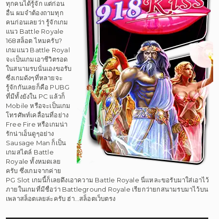
ทุกคนได้รู้จัก แต่ก่อน
อื่น ผมจำต้องถามทุก
คนก่อนเลยว่า รู้จักเกม
แนว Battle Royale
168สล็อต ไหมครับ?
เกมแนว Battle Royal
จะเป็นเกมเอาชีวิตรอด
ในสนามรบนั่นเองขอรับ
ซึ่งเกมดังๆที่หลายจะ
รู้จักกันเลยก็คือ PUBG
ที่มีทั้งยังใน PC แล้วก็
Mobile หรือจะเป็นเกม
โทรศัพท์เคลื่อนที่อย่าง
Free Fire หรือเกมน่า
รักน่าเอ็นดูๆอย่าง
Sausage Man ก็เป็น
เกมสไตล์ Battle
Royale ทั้งหมดเลย
ครับ ซึ่งเกมจากค่าย
PG Slot เกมนี้ก็เลยดึงเอาความ Battle Royale นี่แหละขอรับมาใส่เอาไว้
ภายในเกมที่มีชื่อว่า Battleground Royale เรียกว่ายกสนามรบมาไว้บน
เพลาสล็อตเลยล่ะครับ ฮ่า…สล็อตเว็บตรง