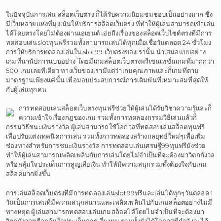
ในปัจจุบันการเล่น สล็อตเว็บตรง ก็ได้รับความนิยมชมชอบเป็นอย่างมาก ซึ่ง
มีเว็บหลายแห่งที่มุ่งเน้นให้บริการสล็อตเว็บตรง ที่ทำให้ผู้เล่นสามารถเข้าเล่น
ได้โดยตรงโดยไม่ต้องผ่านเอเย่นต์ เอ่ยถึงเรื่องของสล็อตเว็บไซต์ตรงที่มีการ
ทดสอบเล่นslotทุนฟรีรวมทั้งสามารถเล่นได้ทุกเมื่อเชื่อวันตลอด 24 ชั่วโมง
การให้บริการทดลองเล่นใน
slot99
เว็บตรงของเรานั้น นำเสนอแบบอย่าง
เกมที่นานัปการแบบอย่าง โดยมีเกมสล็อตเว็บตรงพรีเซนเทชั่นเกมที่มากกว่า
500 เกมเลยทีเดียว ทางเว็บของเรามีแต่ว่าเกมคุณภาพและก็เกมที่ตาม
มาตรฐานเพียงแค่นั้น เพื่อมอบประสบการณ์การเดิมพันที่เหมาะสมที่สุดให้
กับผู้เล่นทุกคน
การทดสอบเล่นสล็อตเว็บตรงทุนฟรีช่วยให้ผู้เล่นได้รับวิชาความรู้และก็
ความเข้าใจเรื่องกฎของเกม รวมทั้งการทดลองกรรมวิธีเล่นแล้วก็
กรรมวิธีชนะเงินรางวัล ผู้เล่นสามารถใช้โอกาสที่ทดสอบเล่นสล็อตทุนฟรี
เพื่อปรับแต่งเทคนิคการเล่น รวมทั้งการทดลองสร้างกลยุทธ์ใหม่ๆเพื่อเพิ่ม
ช่องทางสำหรับการชนะเงินรางวัล การทดสอบเล่นเศรษฐี99ทุนฟรียังช่วย
ทำให้ผู้เล่นสามารถเพลิดเพลินกับการเล่นโดยไม่จำเป็นที่จะต้องมาวิตกกังวล
หรือกลุ้มใจประเด็นการสูญเสียเงิน ทำให้มีความสนุกรวมทั้งต้องใจกับเกม
สล็อตมากยิ่งขึ้น
การเล่นสล็อตเว็บตรงที่มีการทดลองเล่นslot99ฟรีและเล่นได้ทุกๆวันตลอด 1
วันเป็นการเล่นที่มีความสนุกสนานและเพลิดเพลินไปกับเกมสล็อตอย่างไม่มี
ทางหยุด ผู้เล่นสามารถทดสอบเล่นเกมสล็อตได้โดยไม่จำเป็นที่จะต้องมา
วิตกกังวลหรือกลุ้มใจประเด็นการเสี่ยงทุน รวมทั้งยังได้โอกาสที่กำลังจะได้