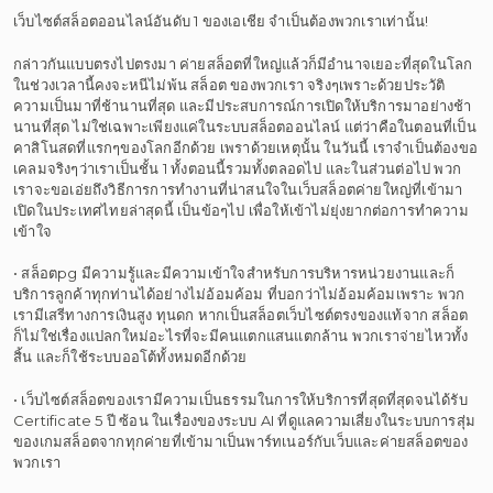
เว็บไซต์สล็อตออนไลน์อันดับ 1 ของเอเชีย จำเป็นต้องพวกเราเท่านั้น!
กล่าวกันแบบตรงไปตรงมา ค่ายสล็อตที่ใหญ่แล้วก็มีอำนาจเยอะที่สุดในโลก
ในช่วงเวลานี้คงจะหนีไม่พ้น สล็อต ของพวกเรา จริงๆเพราะด้วยประวัติ
ความเป็นมาที่ช้านานที่สุด และมีประสบการณ์การเปิดให้บริการมาอย่างช้า
นานที่สุด ไม่ใช่เฉพาะเพียงแค่ในระบบสล็อตออนไลน์ แต่ว่าคือในตอนที่เป็น
คาสิโนสดที่แรกๆของโลกอีกด้วย เพราด้วยเหตุนั้น ในวันนี้ เราจำเป็นต้องขอ
เคลมจริงๆว่าเราเป็นชั้น 1 ทั้งตอนนี้รวมทั้งตลอดไป และในส่วนต่อไป พวก
เราจะขอเอ่ยถึงวิธีการการทำงานที่น่าสนใจในเว็บสล็อตค่ายใหญ่ที่เข้ามา
เปิดในประเทศไทยล่าสุดนี้ เป็นข้อๆไป เพื่อให้เข้าไม่ยุ่งยากต่อการทำความ
เข้าใจ
• สล็อตpg มีความรู้และมีความเข้าใจสำหรับการบริหารหน่วยงานและก็
บริการลูกค้าทุกท่านได้อย่างไม่อ้อมค้อม ที่บอกว่าไม่อ้อมค้อมเพราะ พวก
เรามีเสรีทางการเงินสูง ทุนดก หากเป็นสล็อตเว็บไซต์ตรงของแท้จาก สล็อต
ก็ไม่ใช่เรื่องแปลกใหม่อะไรที่จะมีคนแตกแสนแตกล้าน พวกเราจ่ายไหวทั้ง
สิ้น และก็ใช้ระบบออโต้ทั้งหมดอีกด้วย
• เว็บไซต์สล็อตของเรามีความเป็นธรรมในการให้บริการที่สุดที่สุดจนได้รับ
Certificate 5 ปี ซ้อน ในเรื่องของระบบ AI ที่ดูแลความเสี่ยงในระบบการสุ่ม
ของเกมสล็อตจากทุกค่ายที่เข้ามาเป็นพาร์ทเนอร์กับเว็บและค่ายสล็อตของ
พวกเรา