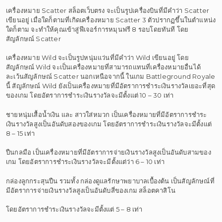
เครื่องหมาย Scatter สล็อตเว็บตรง จะเป็นรูปเครื่องบินที่มีคำว่า Scatter
เขียนอยู่ เมื่อใดก็ตามที่เกิดเครื่องหมาย Scatter 3 ตัวปรากฏขึ้นในตำแหน่ง
ใดก็ตาม จะทำให้คุณเข้าสู่ฟีเจอร์การหมุนฟรี 8 รอบโดยทันที โดย
สัญลักษณ์ Scatter
เครื่องหมาย Wild จะเป็นรูปหนุ่มแว่นที่มีคำว่า Wild เขียนอยู่ โดย
สัญลักษณ์ Wild จะเป็นเครื่องหมายที่สามารถแทนที่เครื่องหมายอื่นได้
ละเว้นสัญลักษณ์ Scatter นอกเหนือจากนี้ ในเกม Battleground Royale
นี้ สัญลักษณ์ Wild ยังเป็นเครื่องหมายที่มีอัตราการชำระเงินรางวัลเยอะที่สุด
ของเกม โดยอัตราการชำระเงินรางวัลจะมีตั้งแต่ 10 – 30 เท่า
ชายหนุ่มเสื้อน้ำเงิน และ สาวใส่หมวก เป็นเครื่องหมายที่มีอัตราการชำระ
เงินรางวัลสูงเป็นอันดับสองของเกม โดยอัตราการชำระเงินรางวัลจะมีตั้งแต่
8 – 15 เท่า
ปืนกลมือ เป็นเครื่องหมายที่มีอัตราการจ่ายเงินรางวัลสูงเป็นอันดับสามของ
เกม โดยอัตราการชำระเงินรางวัลจะมีตั้งแต่ว่า 6 – 10 เท่า
กล่องลูกกระสุนปืน รวมทั้ง กล่องดูแลรักษาพยาบาลเบื้องต้น เป็นสัญลักษณ์ที่
มีอัตราการจ่ายเงินรางวัลสูงเป็นอันดับสี่ของเกม สล็อตคาสิโน
โดยอัตราการชำระเงินรางวัลจะมีตั้งแต่ 5 – 8 เท่า