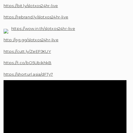
https://bit.ly/slotxos24hr-live
https://rebrand.ly/slotxos24hr-live
https://wow.in.th/slotxos24hr-live
http://gg.gg/slotxos24hr-live
https://cutt.ly/ZeEPJKUY
https://t.co/bO5UbikhkB
https://shorturl.asia/dFTy7