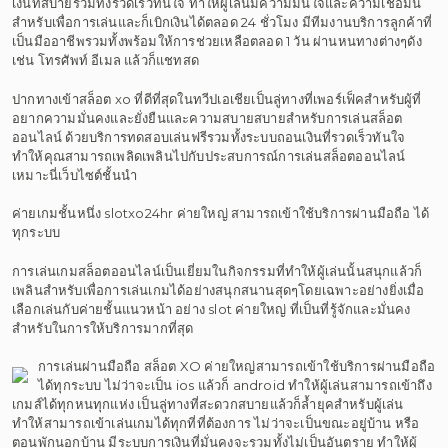
เงินที่สบายรวมทั้งรวดเร็วทันใจ ทำให้ผู้เล่นมีความมั่นใจและความเชื่อมั่น
สำหรับเพื่อการเล่นและก็เบิกเงินได้ตลอด 24 ชั่วโมง มีทีมงานบริการลูกค้าที่
เป็นมืออาชีพรวมทั้งพร้อมให้การช่วยเหลือตลอด 1 วัน ผ่านหนทางต่างๆดัง
เช่น โทรศัพท์ อีเมล แล้วก็แชทสด
ปากทางเข้าสล็อต xo ที่ดีที่สุดในทวีปเอเชียเป็นลู่ทางที่เพอร์เฟ็คสำหรับผู้ที่
อยากความมั่นคงและยั่งยืนและความสบายสบายสำหรับการเล่นสล็อต
ออนไลน์ ด้วยบริการทดสอบเล่นฟรีรวมทั้งระบบถอนเงินที่รวดเร็วทันใจ
ทำให้คุณสามารถเพลิดเพลินไปกับประสบการณ์การเล่นสล็อตออนไลน์
เหมาะนี่เว็บไซต์ชั้นนำ
ค่ายเกมชั้นหนึ่ง slotxo24hr ค่ายใหญ่ สามารถเข้าใช้บริการผ่านมือถือ ได้
ทุกระบบ
การเล่นเกมสล็อตออนไลน์เป็นเยี่ยมในกิจกรรมที่ทำให้ผู้เล่นนั้นสนุกแล้วก็
เพลินสำหรับเพื่อการเล่นเกมได้อย่างสนุกสนานสุดๆโดยเฉพาะอย่างยิ่งเมื่อ
เลือกเล่นกับค่ายชั้นแนวหน้า อย่าง slot ค่ายใหญ่ ที่เป็นที่รู้จักและมั่นคง
สำหรับในการให้บริการมากที่สุด
การเล่นผ่านมือถือ สล็อต XO ค่ายใหญ่สามารถเข้าใช้บริการผ่านมือถือ
ได้ทุกระบบ ไม่ว่าจะเป็น ios แล้วก็ android ทำให้ผู้เล่นสามารถเข้าถึง
เกมส์ได้ทุกหนทุกแห่ง เป็นลู่ทางที่สะดวกสบายแล้วก็ล้ำยุคสำหรับผู้เล่น
ทำให้สามารถเข้าเล่นเกมได้ทุกที่ที่ต้องการ ไม่ว่าจะเป็นขณะอยู่บ้าน หรือ
ตอนพักนอกบ้าน มีระบบการเงินที่มั่นคงจะรวมทั้งไม่เป็นอันตราย ทำให้ผู้