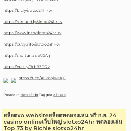
https://bit.ly/slotxo24hr-tv
https://rebrand.ly/slotxo24hr-tv
https://wow.in.th/slotxo24hr-tv
https://cutly.info/slotxo24hr-tv
https://shorturl.asia/J5Arj
https://cutt.ly/8rb83DRv
https://t.co/AukcojwMQ1
…
Posted in
slotxo24hr
Tagged
สล็อตxo
สล็อตxo websiteสล็อตทดลองเล่น ฟรี ก.ย. 24
casino onlineเว็บใหญ่ slotxo24hr ทดลองเล่น
Top 73 by Richie slotxo24hr