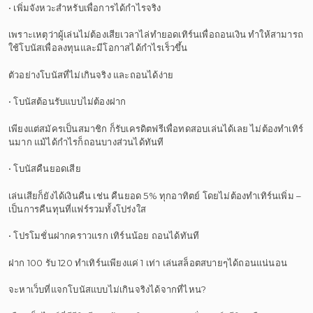
• เพิ่มจังหวะสำหรับเพื่อการได้กำไรจริง
เพราะเหตุว่าผู้เล่นไม่ต้องเสียเวลาไล่ทำยอดเทิร์นเพื่อถอนเงิน ทำให้สามารถ
ใช้โบนัสเพื่อลงทุนและมีโอกาสได้กำไรเร็วขึ้น
ตัวอย่างโบนัสที่ไม่เกินจริง และถอนได้ง่าย
• โบนัสต้อนรับแบบไม่ต้องฝาก
เพียงแต่สมัครเป็นสมาชิก ก็รับเครดิตฟรีเพื่อทดสอบเล่นได้เลย ไม่ต้องทำเทิร์
นมาก แม้ได้กำไรก็ถอนบางส่วนได้ทันที
• โบนัสคืนยอดเสีย
เล่นเสียก็ยังได้เงินคืน เช่น คืนยอด 5% ทุกอาทิตย์ โดยไม่ต้องทำเทิร์นเพิ่ม –
เป็นการคืนทุนที่แฟร์รวมทั้งโปร่งใส
• โปรโมชั่นฝากคราวแรก เทิร์นน้อย ถอนได้ทันที
ฝาก 100 รับ 120 ทำเทิร์นเพียงแค่ 1 เท่า เล่นสล็อตสบายๆได้ถอนแน่นอน
จะหาเว็บที่แจกโบนัสแบบไม่เกินจริงได้จากที่ไหน?