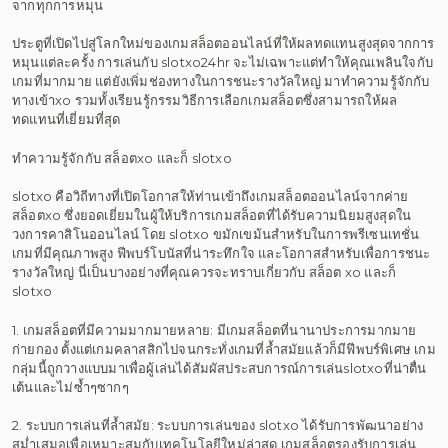
จากทุกการหมุน
ประตูที่เปิดไปสู่โลกใหม่ของเกมสล็อตออนไลน์ที่ให้ผลทดแทนสูงสุดจากการ
หมุนแต่ละครั้ง การเล่นกับ slotxo24hr จะไม่เฉพาะแต่ทำให้คุณเพลินใจกับ
เกมที่มากมาย แต่ยังเพิ่มช่องทางในการชนะรางวัลใหญ่ มาทำความรู้จักกับ
ทางเข้าxo รวมทั้งเรียนรู้กรรมวิธีการเลือกเกมสล็อตซึ่งสามารถให้ผล
ทดแทนที่เยี่ยมที่สุด
ทำความรู้จักกับ สล็อตxo และก็ slotxo
slotxo คือวิถีทางที่เปิดโอกาสให้ท่านเข้าถึงเกมสล็อตออนไลน์จากค่าย
สล็อตxo ซึ่งยอดเยี่ยมในผู้ให้บริการเกมสล็อตที่ได้รับความนิยมสูงสุดใน
วงการคาสิโนออนไลน์ โดย slotxo ขมักเขม้นสำหรับในการพรีเซนเทชั่น
เกมที่มีคุณภาพสูง ฟีพบร์โบนัสที่น่าระทึกใจ และโอกาสสำหรับเพื่อการชนะ
รางวัลใหญ่ นี่เป็นบางอย่างที่คุณควรจะทราบเกี่ยวกับ สล็อต xo และก็
slotxo
1. เกมสล็อตที่มีความมากมายหลาย: มีเกมสล็อตที่นานาประการมากมาย
ก่ายกอง ตั้งแต่เกมคลาสสิกไปจนกระทั่งเกมที่ล้ำสมัยแล้วก็มีฟีพบร์พิเศษ เกม
กลุ่มนี้ถูกวางแบบมาเพื่อผู้เล่นได้สัมผัสประสบการณ์การเล่นslotxoที่น่าตื่น
เต้นและไม่ซ้ำๆซากๆ
2. ระบบการเล่นที่ล้ำสมัย: ระบบการเล่นของ slotxo ได้รับการพัฒนาอย่าง
สม่ำเสมอเพื่อเหมาะสมกับเทคโนโลยีใหม่ล่าสุด เกมสล็อตรองรับการเล่น