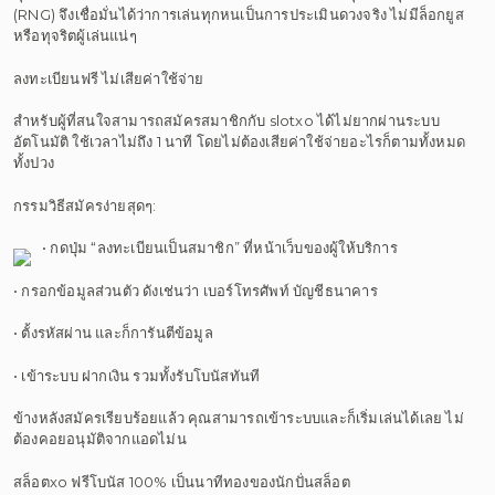
(RNG) จึงเชื่อมั่นได้ว่าการเล่นทุกหนเป็นการประเมินดวงจริง ไม่มีล็อกยูส
หรือทุจริตผู้เล่นแน่ๆ
ลงทะเบียนฟรี ไม่เสียค่าใช้จ่าย
สำหรับผู้ที่สนใจสามารถสมัครสมาชิกกับ slotxo ได้ไม่ยากผ่านระบบ
อัตโนมัติ ใช้เวลาไม่ถึง 1 นาที โดยไม่ต้องเสียค่าใช้จ่ายอะไรก็ตามทั้งหมด
ทั้งปวง
กรรมวิธีสมัครง่ายสุดๆ:
• กดปุ่ม “ลงทะเบียนเป็นสมาชิก” ที่หน้าเว็บของผู้ให้บริการ
• กรอกข้อมูลส่วนตัว ดังเช่นว่า เบอร์โทรศัพท์ บัญชีธนาคาร
• ตั้งรหัสผ่าน และก็การันตีข้อมูล
• เข้าระบบ ฝากเงิน รวมทั้งรับโบนัสทันที
ข้างหลังสมัครเรียบร้อยแล้ว คุณสามารถเข้าระบบและก็เริ่มเล่นได้เลย ไม่
ต้องคอยอนุมัติจากแอดไม่น
สล็อตxo ฟรีโบนัส 100% เป็นนาทีทองของนักปั่นสล็อต