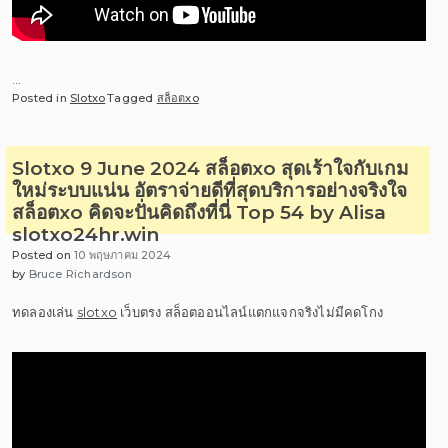
…
Posted in
Slotxo
Tagged
สล็อตxo
Slotxo 9 June 2024 สล็อตxo สุดเร้าใจกับเกม
ใหม่ระบบแน่น อัตราจ่ายดีที่สุดบริการอย่างจริงใจ
สล็อตxo คิดจะปั่นคิดถึงที่นี่ Top 54 by Alisa
slotxo24hr.win
Posted on
10 พฤษภาคม 2024
by
Bruce Richardson
ทดลองเล่น
slotxo
เว็บตรง สล็อตออนไลน์แตกแจกจริงไม่มีคดโกง