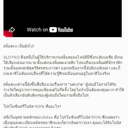
สล็อตxo เป็นยังไง?
SLOTXO คือหนึ่งในผู้ให้บริการเกมสล็อตออนไลน์ที่มีชื่อระดับเอเชีย มีเกม
ให้เลือกเล่นมากมาย ตั้งแต่เกมสล็อตคลาสสิก ไปจนถึงเกมสล็อตที่มีกราฟิก
รวมทั้งเอฟเฟกต์สุดวิจิตรตระการตา นอกเหนือจากนี้ยังมีเกมยิงปลา และก็
เกมคาสิโนต้นแบบอื่นๆที่ให้ความรู้สึกเหมือนเล่นอยู่ในคาสิโนจริงๆ
สล็อตxoค่ายนี้ยังขึ้นชื่อลือนามเรื่องการ “แตกง่าย” ผู้เล่นมีโอกาสได้รับ
รางวัลใหญ่จากการหมุนเพียงแต่ไม่กี่ครั้ง โดยไม่จำเป็นต้องลงทุนมาก ทำให้
เป็นตัวเลือกอันดับต้นๆของผู้เล่นมือใหม่รวมทั้งมือโปร
โปรโมชั่นฟรีโบนัส 100% คืออะไร?
หนึ่งในจุดขายหลักของ slotxo คือ โปรโมชั่นฟรีโบนัส 100% ซึ่งแสดงว่า
เมื่อคุณลงทะเบียนสมัครสมาชิกและก็ฝากเงินคราวแรก คุณจะได้รับโบนัส