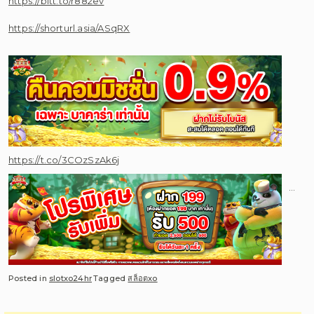
https://bitt.to/r882ev
https://shorturl.asia/ASqRX
https://t.co/3COzSzAk6j
…
Posted in
slotxo24hr
Tagged
สล็อตxo