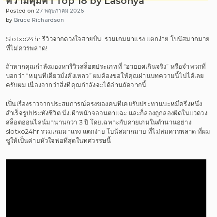
ความคุ้มค่า Top 18 by Lasonya
Posted on
27 พฤษภาคม 2026
by
Bruce Richardson
Slotxo24hr รีวิวจากดวงใจสายปั่น! รวมเกมมาแรง แตกง่าย โบนัสมากมาย
ที่ไม่ควรพลาด!
ถ้าหากคุณกำลังมองหารีวิวสล็อตประเภทที่ “อวยยศเกินจริง” หรือจำพวกที่
บอกว่า “หมุนทีเดียวมั่งคั่งเหลว” ผมต้องขอให้คุณผ่านบทความนี้ไปได้เลย
ครับผม เนื่องจากว่าสิ่งที่คุณกำลังจะได้อ่านถัดจากนี้
เป็นเรื่องราวจากประสบการณ์ตรงของคนที่เคยรับประทานบะหมี่ครึ่งหนึ่ง
สำเร็จรูปประทังชีวิต นั่งเฝ้าหน้าจอจนตาแฉะ และก็ลองถูกลองผิดในแวดวง
สล็อตออนไลน์มานานกว่า 3 ปี โดยเฉพาะกับค่ายเกมในตำนานอย่าง
slotxo24hr รวมเกมมาแรง แตกง่าย โบนัสมากมาย ที่ไม่สมควรพลาด ที่ผม
ชูให้เป็นค่ายหัวใจพ่อที่สุดในทศวรรษนี้