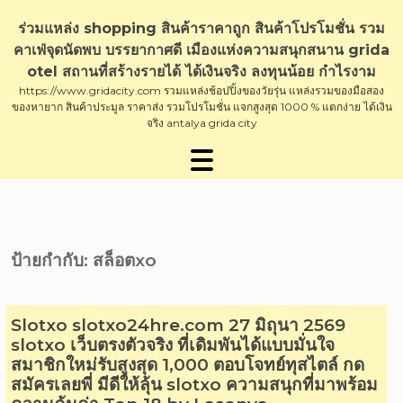
Skip
to
ร่วมแหล่ง shopping สินค้าราคาถูก สินค้าโปรโมชั่น รวม
content
คาเฟ่จุดนัดพบ บรรยากาศดี เมืองแห่งความสนุกสนาน grida
otel สถานที่สร้างรายได้ ได้เงินจริง ลงทุนน้อย กำไรงาม
https://www.gridacity.com รวมแหล่งช้อปปิ้งของวัยรุ่น แหล่งรวมของมือสอง
ของหายาก สินค้าประมูล ราคาส่ง รวมโปรโมชั่น แจกสูงสุด 1000 % แตกง่าย ได้เงิน
จริง antalya grida city
ป้ายกำกับ:
สล็อตxo
Slotxo slotxo24hre.com 27 มิถุนา 2569
slotxo เว็บตรงตัวจริง ที่เดิมพันได้แบบมั่นใจ
สมาชิกใหม่รับสูงสุด 1,000 ตอบโจทย์ทุสไตล์ กด
สมัครเลยพี่ มีดีให้ลุ้น slotxo ความสนุกที่มาพร้อม