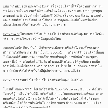
แม้คุณกำลังมองหาแพลตฟอร์มเล่นสล็อตออนไลน์ที่ให้ทั้งความสนุกสนาน
ร่าเริง ความคุ้มค่า รวมทั้งจังหวะทำเงินจริง สล็อตxo พร้อมตอบปัญหาคุณ
ครบทุกด้าน ด้วยโปรโมชั่น โบนัสฟรี 100%,
สล็อตxo
เกมที่เล่นง่าย แตกไว
และระบบที่สมัครฟรีไม่เสียค่าใช้จ่าย ไม่ว่าคุณจะเป็นมือใหม่หรือเซียน
สล็อต slotxo เป็นคำตอบที่คุณไม่สมควรพลาด
slotxo24hr
โบนัสเกมส์ ที่ไม่เกินจริง ไม่ต้องทำยอดเทิร์นสูง เล่นง่าย ได้เงิน
จริง – ช่องทางใหม่ของนักพนันยุคสมัยใหม่
เกมออนไลน์เปลี่ยนเป็นอีกทั้งกิจกรรมเพื่อความรื่นเริงใจรวมทั้งช่องทาง
สร้างรายได้พิเศษ การเลือกเว็บเกม slotxo24hr หรือคาสิโนออนไลน์ที่มอบ
โบนัสเกมส์ที่ไม่เกินจริง กลายเป็นปัจจัยสำคัญในการตัดสินใจของผู้เล่น
เยอะๆ ยิ่งถ้าหากโบนัสนั้น “ไม่ต้องทำยอดเทิร์นโอเวอร์ที่สูงเกินความเป็น
จริง” ก็ยิ่งเป็นที่เรียกร้อง เพราะว่าความซื่อ โปร่งใส และก็จังหวะสำหรับใน
การเบิกเงินจริงได้จริงเป็นสิ่งที่ผู้เล่นปรารถนาอย่างแท้จริง
slotxo ทำความเข้าใจ “โบนัสไม่ต้องทำเทิร์นสูง” เป็นยังไง?
โบนัสที่ไม่ต้องทำเทิร์นโอเวอร์สูง หรือ “Low Wagering Bonus” คือโปร
โมชั่นที่ผู้เล่นไม่จำเป็นที่ต้องเดิมพันด้วยยอดเงินเยอะมากก่อนที่จะสามารถ
ถอนเงินโบนัสหรือเงินรางวัลได้ ซึ่งไม่เหมือนกับโปรโมชั่นทั่วไปที่ชอบมา
พร้อมเงื่อนไขวิธีการทำเทิร์นโอเวอร์หลายเท่า ตัวอย่างเช่น ฝาก 100 ต้อง
เล่นให้ครบ 3,000 ถึงจะถอนเงินได้