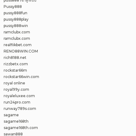
puss888 เข้าสู่ระบบ
Pussy888
pussy888fun
pussy888play
pussy888win
ramclubx.com
ramclubx.com
realflikbet.com
RENO88WIN.COM
rich8188.net
rizzbetx.com
rockstar66m
rockstar66win.com
royal online
royal99y.com
royaleluxee.com
run24pro.com
runway789s.com
sagame
sagame168th
sagame168th.com
sawan888