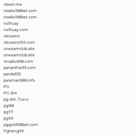
nbwin.me
niseko168bet.com
niseko168bet.com
no1huay
no1huay.com
okcasino
okcasino159.com
onesiamclub.site
onesiamclub.site
onoplus168.com
pananthai99.com
panda555
paramax1688.info
PG
PG Slot
pg slot เว็บตรง
pg168
pg77
pg99
pggold168bet.com
Pgheng99