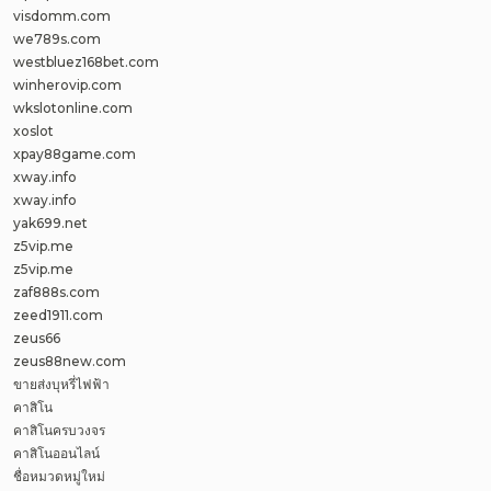
visdomm.com
we789s.com
westbluez168bet.com
winherovip.com
wkslotonline.com
xoslot
xpay88game.com
xway.info
xway.info
yak699.net
z5vip.me
z5vip.me
zaf888s.com
zeed1911.com
zeus66
zeus88new.com
ขายส่งบุหรี่ไฟฟ้า
คาสิโน
คาสิโนครบวงจร
คาสิโนออนไลน์
ชื่อหมวดหมู่ใหม่