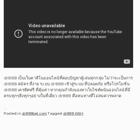
dr888 เป็นเว็บคาสิโนออนไลน์ที่ตอบปัญหาผู้เล่นทุกกลุ่ม ไม่ว่าจะเป็นการ
dr888 สมัคร ที่ง่าย ระบบ dr888 เข้าสู่ระบบ ที่ปลอดภัย หรือโปรโมชั่น
dr888 เครดิตฟรี ที่คุ้มค่า หากคุณกำลังมองหาเว็บไซต์พนันออนไลน์ที่มี
ครบทุกๆสิ่งทุกๆอย่างในที่เดียว dr888 คือหนทางที่ไม่สมควรพลาด
…
Posted in
dr888bet.com
Tagged
dr888 สมัคร