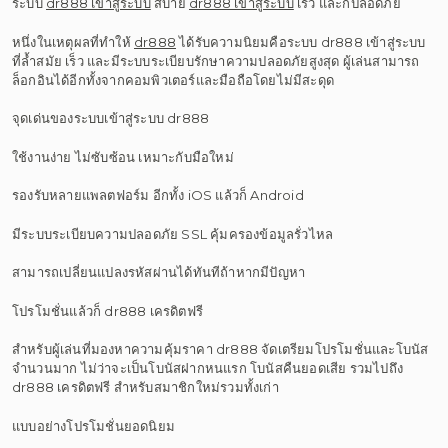
ระบบ
dr888 เข้าสู่ระบบ
สบาย
dr888 เข้าสู่ระบบ
เร็ว และก็ปลอดภัย
หนึ่งในเหตุผลที่ทำให้
dr888
ได้รับความนิยมคือระบบ dr888 เข้าสู่ระบบ
ที่ล้ำสมัย เร็ว และมีระบบระเบียบรักษาความปลอดภัยสูงสุด ผู้เล่นสามารถ
ล็อกอินได้อีกทั้งจากคอมพิวเตอร์และมือถือโดยไม่มีสะดุด
จุดเด่นของระบบเข้าสู่ระบบ dr888
ใช้งานง่าย ไม่ซับซ้อน เหมาะกับมือใหม่
รองรับหลายแพลตฟอร์ม อีกทั้ง iOS แล้วก็ Android
มีระบบระเบียบความปลอดภัย SSL คุ้มครองข้อมูลรั่วไหล
สามารถเปลี่ยนแปลงรหัสผ่านได้ทันทีถ้าหากมีปัญหา
โปรโมชั่นแล้วก็ dr888 เครดิตฟรี
สำหรับผู้เล่นที่มองหาความคุ้มราคา dr888 จัดเตรียมโปรโมชั่นและโบนัส
จำนวนมาก ไม่ว่าจะเป็นโบนัสฝากหนแรก โบนัสคืนยอดเสีย รวมไปถึง
dr888 เครดิตฟรี สำหรับสมาชิกใหม่รวมทั้งเก่า
แบบอย่างโปรโมชั่นยอดนิยม