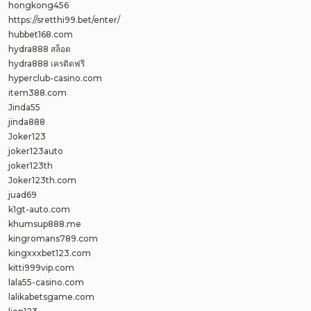
hongkong456
https://sretthi99.bet/enter/
hubbet168.com
hydra888 สล็อต
hydra888 เครดิตฟรี
hyperclub-casino.com
item388.com
Jinda55
jinda888
Joker123
joker123auto
joker123th
Joker123th.com
juad69
k1gt-auto.com
khumsup888.me
kingromans789.com
kingxxxbet123.com
kitti999vip.com
lala55-casino.com
lalikabetsgame.com