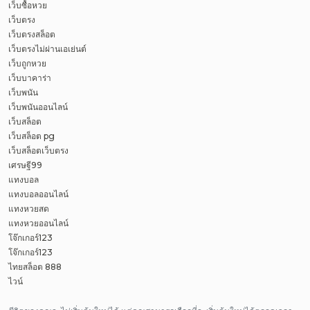
เว็บซื้อหวย
เว็บตรง
เว็บตรงสล็อต
เว็บตรงไม่ผ่านเอเย่นต์
เว็บถูกหวย
เว็บบาคาร่า
เว็บพนัน
เว็บพนันออนไลน์
เว็บสล็อต
เว็บสล็อต pg
เว็บสล็อตเว็บตรง
เศรษฐี99
แทงบอล
แทงบอลออนไลน์
แทงหวยสด
แทงหวยออนไลน์
โจ๊กเกอร์123
โจ๊กเกอร์123
ไทยสล็อต 888
ไวน์