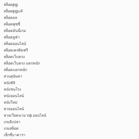
สล็อตpg
สล็อตpgแท้
สล็อตxo
สล็อตพุซซี่
สล็อตมันนี่เกม
สล็อตยูฟ่า
สล็อตออนไลน์
สล็อตเครดิตฟรี
สล็อตเว็บตรง
สล็อตเว็บตรง แตกหนัก
สล็อตแตกหนัก
สวนสุนันทา
หนัง69
หนังชนโรง
หนังออนไลน์
หนังใหม่
หวยออนไลน์
หวยเวียดนาม vip ออนไลน์
เกมยิงปลา
เกมสล็อต
เซ็กซี่บาคาร่า