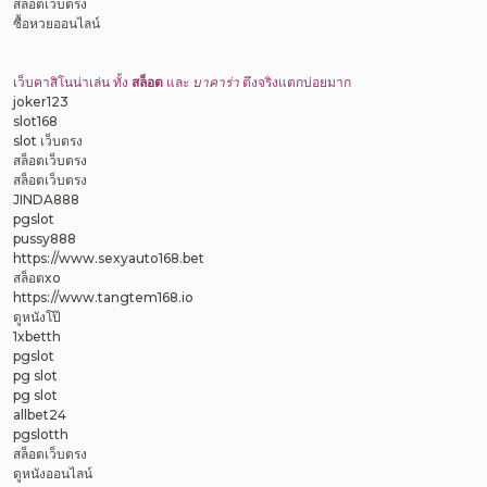
สล็อตเว็บตรง
ซื้อหวยออนไลน์
เว็บคาสิโนน่าเล่น ทั้ง
สล็อต
และ
บาคาร่า
ตึงจริงแตกบ่อยมาก
joker123
slot168
slot เว็บตรง
สล็อตเว็บตรง
สล็อตเว็บตรง
JINDA888
pgslot
pussy888
https://www.sexyauto168.bet
สล็อตxo
https://www.tangtem168.io
ดูหนังโป๊
1xbetth
pgslot
pg slot
pg slot
allbet24
pgslotth
สล็อตเว็บตรง
ดูหนังออนไลน์