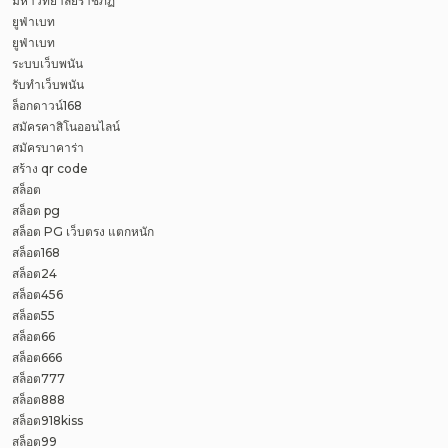
มหาวิทยาลัยราชภัฏ
ยูฟ่าเบท
ยูฟ่าเบท
ระบบเว็บพนัน
รับทำเว็บพนัน
ล็อกดาวน์168
สมัครคาสิโนออนไลน์
สมัครบาคาร่า
สร้าง qr code
สล็อต
สล็อต pg
สล็อต PG เว็บตรง แตกหนัก
สล็อต168
สล็อต24
สล็อต456
สล็อต55
สล็อต66
สล็อต666
สล็อต777
สล็อต888
สล็อต918kiss
สล็อต99