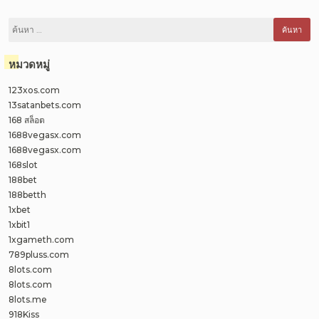
ค้นหา
สำหรับ:
หมวดหมู่
123xos.com
13satanbets.com
168 สล็อต
1688vegasx.com
1688vegasx.com
168slot
188bet
188betth
1xbet
1xbit1
1xgameth.com
789pluss.com
8lots.com
8lots.com
8lots.me
918Kiss