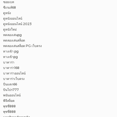
ซอยเบท
ซีเกมส์68
ดูหนัง
ดูหนังออนไลน์
ดูหนังออนไลน์ 2023
ดูหนังใหม่
ทดลองเล่นpg
ทดลองเล่นสล็อต
ทดลองเล่นสล็อต PG เว็บตรง
ทางเข้า pg
ทางเข้าpg
บาคาร่า
บาคาร่า168
บาคาร่าออนไลน์
บาคาร่าเว็บตรง
ปั่นแตก66
ปันโปร777
พนันออนไลน์
พีจีสล็อต
พุชชี่888
พุซซี่888