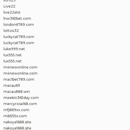
lion123
Live22
live22slot
lnw365bet.com
london6789.com
lotto432
luckycat789.com
luckycat789.com
luke999.net
lux555.net
lux555.net
m4newonline.com
m4newonline.com
mac1bet789.com
macau69
macau888.win
meekin365day.com
mercyrosa168.com
mfj889xx.com
mib555s.com
nakoya1688.site
nakoya1688.site