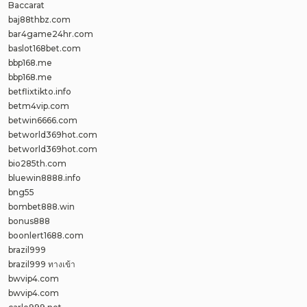
Baccarat
baj88thbz.com
bar4game24hr.com
baslot168bet.com
bbp168.me
bbp168.me
betflixtikto.info
betm4vip.com
betwin6666.com
betworld369hot.com
betworld369hot.com
bio285th.com
bluewin8888.info
bng55
bombet888.win
bonus888
boonlert1688.com
brazil999
brazil999 ทางเข้า
bwvip4.com
bwvip4.com