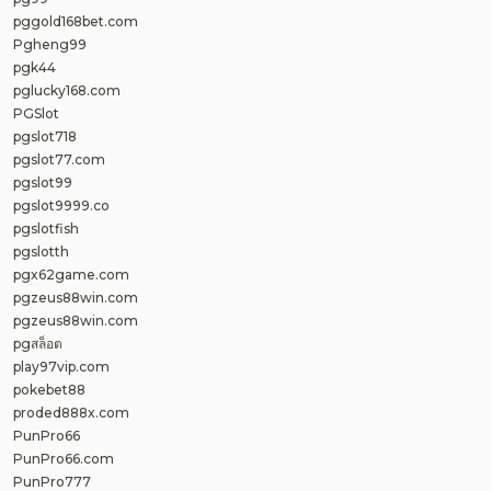
pggold168bet.com
Pgheng99
pgk44
pglucky168.com
PGSlot
pgslot718
pgslot77.com
pgslot99
pgslot9999.co
pgslotfish
pgslotth
pgx62game.com
pgzeus88win.com
pgzeus88win.com
pgสล็อต
play97vip.com
pokebet88
proded888x.com
PunPro66
PunPro66.com
PunPro777