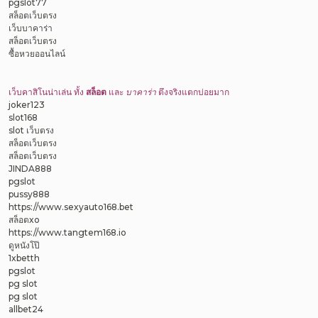
pgslot77
สล็อตเว็บตรง
เว็บบาคาร่า
สล็อตเว็บตรง
ซื้อหวยออนไลน์
เว็บคาสิโนน่าเล่น ทั้ง
สล็อต
และ
บาคาร่า
ตึงจริงแตกบ่อยมาก
joker123
slot168
slot เว็บตรง
สล็อตเว็บตรง
สล็อตเว็บตรง
JINDA888
pgslot
pussy888
https://www.sexyauto168.bet
สล็อตxo
https://www.tangtem168.io
ดูหนังโป๊
1xbetth
pgslot
pg slot
pg slot
allbet24