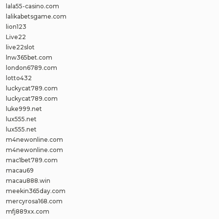
lala55-casino.com
lalikabetsgame.com
lion123
Live22
live22slot
lnw365bet.com
london6789.com
lotto432
luckycat789.com
luckycat789.com
luke999.net
lux555.net
lux555.net
m4newonline.com
m4newonline.com
mac1bet789.com
macau69
macau888.win
meekin365day.com
mercyrosa168.com
mfj889xx.com