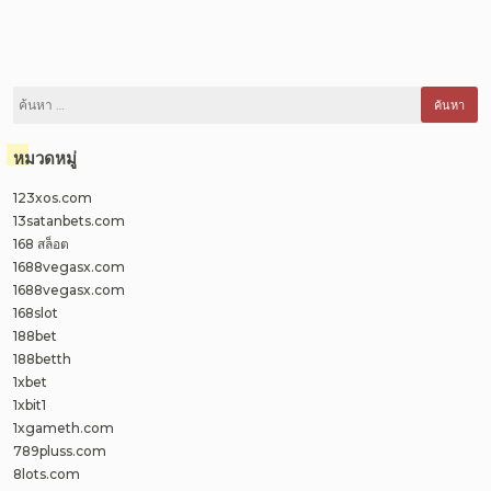
ค้นหา
สำหรับ:
หมวดหมู่
123xos.com
13satanbets.com
168 สล็อต
1688vegasx.com
1688vegasx.com
168slot
188bet
188betth
1xbet
1xbit1
1xgameth.com
789pluss.com
8lots.com