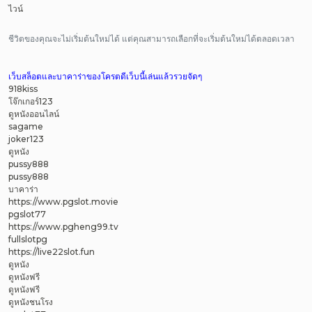
ไวน์
ชีวิตของคุณจะไม่เริ่มต้นใหม่ได้ แต่คุณสามารถเลือกที่จะเริ่มต้นใหม่ได้ตลอดเวลา
เว็บสล็อตและบาคาร่าของโครตดีเว็บนี้เล่นแล้วรวยจัดๆ
918kiss
โจ๊กเกอร์123
ดูหนังออนไลน์
sagame
joker123
ดูหนัง
pussy888
pussy888
บาคาร่า
https://www.pgslot.movie
pgslot77
https://www.pgheng99.tv
fullslotpg
https://live22slot.fun
ดูหนัง
ดูหนังฟรี
ดูหนังฟรี
ดูหนังชนโรง