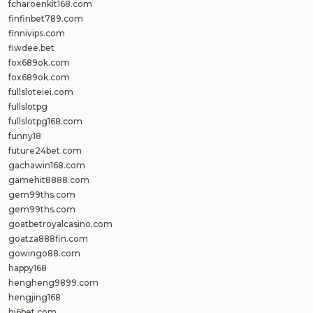
fcharoenkit168.com
finfinbet789.com
finnivips.com
fiwdee.bet
fox689ok.com
fox689ok.com
fullsloteiei.com
fullslotpg
fullslotpg168.com
funny18
future24bet.com
gachawin168.com
gamehit8888.com
gem99ths.com
gem99ths.com
goatbetroyalcasino.com
goatza888fin.com
gowingo88.com
happy168
hengheng9899.com
hengjing168
hi6bet.com