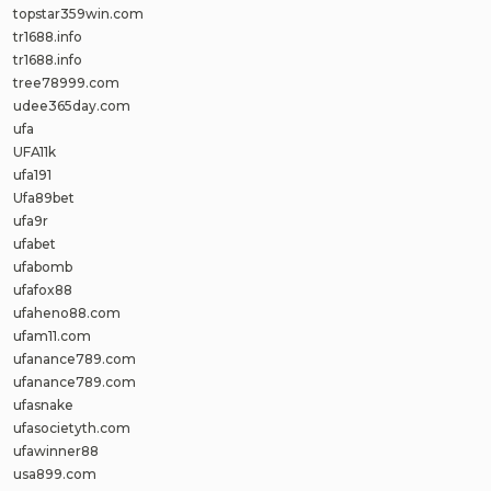
topstar359win.com
tr1688.info
tr1688.info
tree78999.com
udee365day.com
ufa
UFA11k
ufa191
Ufa89bet
ufa9r
ufabet
ufabomb
ufafox88
ufaheno88.com
ufam11.com
ufanance789.com
ufanance789.com
ufasnake
ufasocietyth.com
ufawinner88
usa899.com