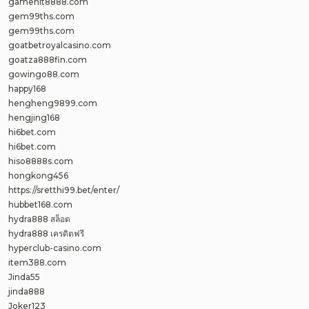
gamehit8888.com
gem99ths.com
gem99ths.com
goatbetroyalcasino.com
goatza888fin.com
gowingo88.com
happy168
hengheng9899.com
hengjing168
hi6bet.com
hi6bet.com
hiso8888s.com
hongkong456
https://sretthi99.bet/enter/
hubbet168.com
hydra888 สล็อต
hydra888 เครดิตฟรี
hyperclub-casino.com
item388.com
Jinda55
jinda888
Joker123