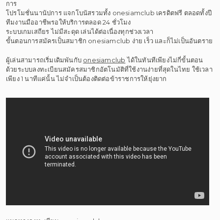
การ
โปรโมชั่นนานัปการ แจกโบนัสรวมทั้ง onesiamclub เครดิตฟรี ตลอดทั้งปี
ทีมงานมืออาชีพรอให้บริการตลอด 24 ชั่วโมง
ระบบเกมเสถียร ไม่มีสะดุด เล่นได้ต่อเนื่องทุกช่วงเวลา
ขั้นตอนการสมัครเป็นสมาชิก onesiamclub ง่าย เร็ว และก็ไม่เป็นอันตราย
ผู้เล่นสามารถเริ่มเดิมพันกับ
onesiamclub
ได้ในทันทีเพียงไม่กี่ขั้นตอน
ด้วยระบบลงทะเบียนสมัครสมาชิกอัตโนมัติที่ใช้งานง่ายที่สุดในไทย ใช้เวลา
เพียง 1 นาทีแค่นั้น ไม่จำเป็นต้องติดต่อข้าราชการให้ยุ่งยาก