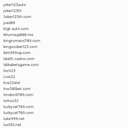
joker123auto
joker123th
Joker123th.com
juad69
k1gt-auto.com
khumsup888.me
kingromans789.com
kingxxxbet123.com
kitti999vip.com
lala55-casino.com
lalikabetsgame.com
lion123
Live22
live22slot
lnw365bet.com
london6789.com
lotto432
luckycat789.com
luckycat789.com
luke999.net
lux555.net