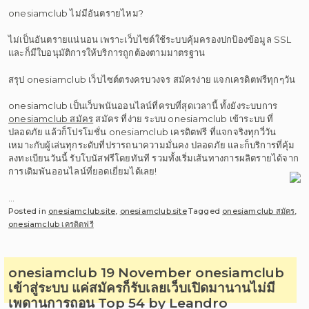
onesiamclub ไม่มีอันตรายไหม?
ไม่เป็นอันตรายแน่นอน เพราะเว็บไซต์ใช้ระบบคุ้มครองปกป้องข้อมูล SSL
และก็มีใบอนุมัติการให้บริการถูกต้องตามมาตรฐาน
สรุป onesiamclub เว็บไซต์ตรงครบวงจร สมัครง่าย แจกเครดิตฟรีทุกๆวัน
onesiamclub เป็นเว็บพนันออนไลน์ที่ครบที่สุดเวลานี้ ทั้งยังระบบการ
onesiamclub สมัคร
สมัคร ที่ง่าย ระบบ onesiamclub เข้าระบบ ที่
ปลอดภัย แล้วก็โปรโมชั่น onesiamclub เครดิตฟรี ที่แจกจริงทุกวี่วัน
เหมาะกับผู้เล่นทุกระดับที่ปรารถนาความมั่นคง ปลอดภัย และก็บริการที่คุ้ม
ลงทะเบียนวันนี้ รับโบนัสฟรีโดยทันที รวมทั้งเริ่มเส้นทางการผลิตรายได้จาก
การเดิมพันออนไลน์ที่ยอดเยี่ยมได้เลย!
…
Posted in
onesiamclub.site
,
onesiamclub.site
Tagged
onesiamclub สมัคร
,
onesiamclub เครดิตฟรี
onesiamclub 19 November onesiamclub
เข้าสู่ระบบ แค่สมัครก็รับเลยเว็บเปิดมานานไม่มี
เพดานการถอน Top 54 by Leandro