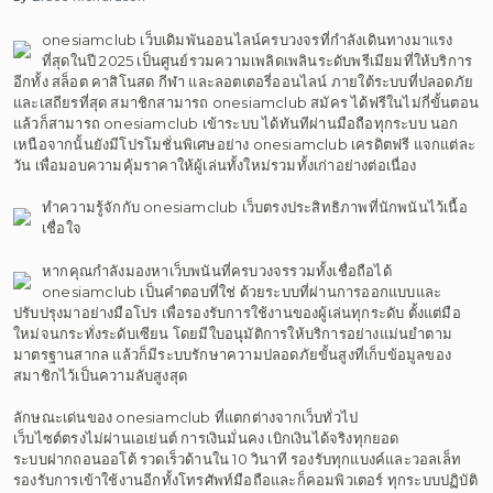
onesiamclub เว็บเดิมพันออนไลน์ครบวงจรที่กำลังเดินทางมาแรง
ที่สุดในปี 2025 เป็นศูนย์รวมความเพลิดเพลินระดับพรีเมียมที่ให้บริการ
อีกทั้ง สล็อต คาสิโนสด กีฬา และลอตเตอรี่ออนไลน์ ภายใต้ระบบที่ปลอดภัย
และเสถียรที่สุด สมาชิกสามารถ onesiamclub สมัคร ได้ฟรีในไม่กี่ขั้นตอน
แล้วก็สามารถ onesiamclub เข้าระบบ ได้ทันทีผ่านมือถือทุกระบบ นอก
เหนือจากนั้นยังมีโปรโมชั่นพิเศษอย่าง onesiamclub เครดิตฟรี แจกแต่ละ
วัน เพื่อมอบความคุ้มราคาให้ผู้เล่นทั้งใหม่รวมทั้งเก่าอย่างต่อเนื่อง
ทำความรู้จักกับ onesiamclub เว็บตรงประสิทธิภาพที่นักพนันไว้เนื้อ
เชื่อใจ
หากคุณกำลังมองหาเว็บพนันที่ครบวงจรรวมทั้งเชื่อถือได้
onesiamclub เป็นคำตอบที่ใช่ ด้วยระบบที่ผ่านการออกแบบและ
ปรับปรุงมาอย่างมือโปร เพื่อรองรับการใช้งานของผู้เล่นทุกระดับ ตั้งแต่มือ
ใหม่จนกระทั่งระดับเซียน โดยมีใบอนุมัติการให้บริการอย่างแม่นยำตาม
มาตรฐานสากล แล้วก็มีระบบรักษาความปลอดภัยขั้นสูงที่เก็บข้อมูลของ
สมาชิกไว้เป็นความลับสูงสุด
ลักษณะเด่นของ onesiamclub ที่แตกต่างจากเว็บทั่วไป
เว็บไซต์ตรงไม่ผ่านเอเย่นต์ การเงินมั่นคง เบิกเงินได้จริงทุกยอด
ระบบฝากถอนออโต้ รวดเร็วด้านใน 10 วินาที รองรับทุกแบงค์และวอลเล็ท
รองรับการเข้าใช้งานอีกทั้งโทรศัพท์มือถือและก็คอมพิวเตอร์ ทุกระบบปฏิบัติ