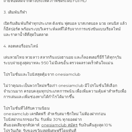
ถ่ายทอดสดจากต่างประเทศ ภาพชัดระดับ Full HD
3. เดิมพันกีฬา
เปิดรับเดิมพันกีฬาทุกประเภท ดังเช่น ฟุตบอล บาสเกตบอล มวย เทนนิส แล้ว
ก็อีสปอร์ต พร้อมระบบวิเคราะห์ผลที่ได้รับจากการแข่งขันแบบเรียลไทม์
และราคาน้ำดีที่สุดในตลาด
4. ลอตเตอรี่ออนไลน์
เล่นหวยไทย หวยลาว สลากกินแบ่งฮานอย และก็ลอตเตอรี่ยี่กี ได้ทุกๆวัน
ระบบจ่ายสูงสุดบาทละ 950 ไม่มีเลขอั้น ตรวจผลรวดเร็วทันใจแม่น
โปรโมชั่นและโบนัสสุดคุ้มจาก onesiamclub
ไม่ว่าคุณจะเป็นพวกใหม่หรือเก่า onesiamclub มีโปรโมชั่นให้เลือก
จำนวนมาก ครอบคลุมทุกประเภทการพนัน เพื่อเพิ่มความคุ้มค่าสำหรับเพื่อ
การเล่นและเพิ่มช่องทางได้กำไรได้มากขึ้น
โปรโมชั่นที่ได้รับความนิยม
onesiamclub เครดิตฟรี: สำหรับสมาชิกใหม่ ไม่ต้องฝากก่อน
โบนัสฝากแรกของวัน: รับเพิ่ม 30% ทุกยอดฝาก
คืนยอดเสียทุกสัปดาห์:
onesiamclub สมัคร
รับเงินคืนสูงสุด 10%
โปรวันเกิด: รับของขวัญสุดพิเศษฟรีโดยทันที