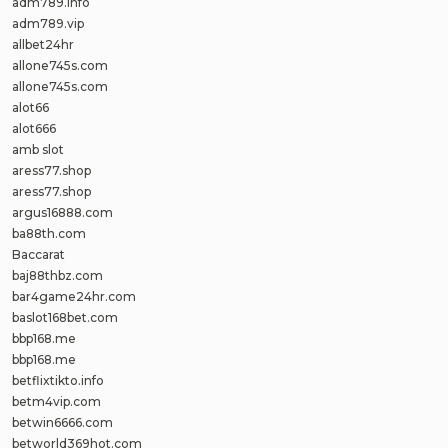
adm789.info
adm789.vip
allbet24hr
allone745s.com
allone745s.com
alot66
alot666
amb slot
aress77.shop
aress77.shop
argus16888.com
ba88th.com
Baccarat
baj88thbz.com
bar4game24hr.com
baslot168bet.com
bbp168.me
bbp168.me
betflixtikto.info
betm4vip.com
betwin6666.com
betworld369hot.com