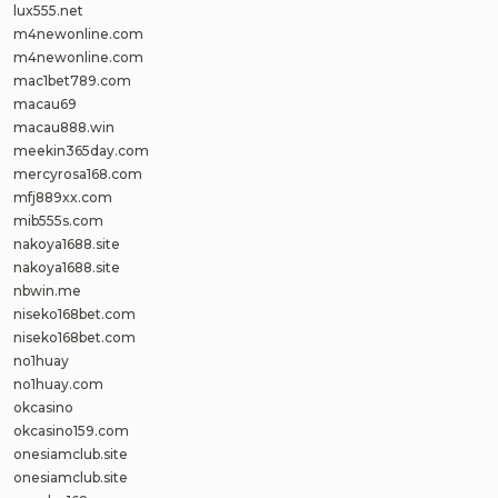
lux555.net
m4newonline.com
m4newonline.com
mac1bet789.com
macau69
macau888.win
meekin365day.com
mercyrosa168.com
mfj889xx.com
mib555s.com
nakoya1688.site
nakoya1688.site
nbwin.me
niseko168bet.com
niseko168bet.com
no1huay
no1huay.com
okcasino
okcasino159.com
onesiamclub.site
onesiamclub.site