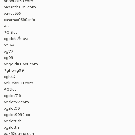
onoplus168.com
pananthai99.com
panda555
paramax1688.info
PG
PG Slot
pg slot เว็บตรง
pg168
pg77
pg99
pggold168bet.com
Pgheng99
pgk44
pglucky168.com
PGSlot
pgslot718
pgslot77.com
pgslot99
pgslot9999.co
pgslotfish
pgslotth
pgx62game.com