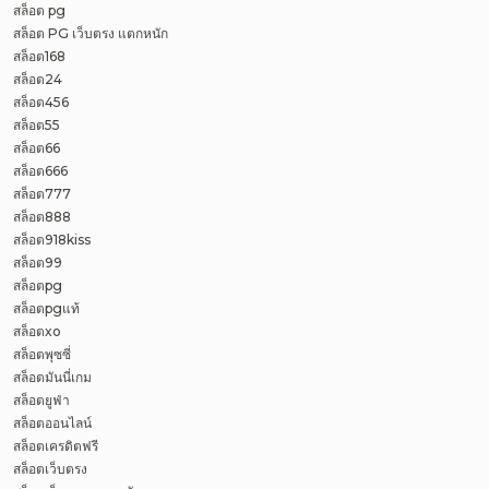
สล็อต pg
สล็อต PG เว็บตรง แตกหนัก
สล็อต168
สล็อต24
สล็อต456
สล็อต55
สล็อต66
สล็อต666
สล็อต777
สล็อต888
สล็อต918kiss
สล็อต99
สล็อตpg
สล็อตpgแท้
สล็อตxo
สล็อตพุซซี่
สล็อตมันนี่เกม
สล็อตยูฟ่า
สล็อตออนไลน์
สล็อตเครดิตฟรี
สล็อตเว็บตรง