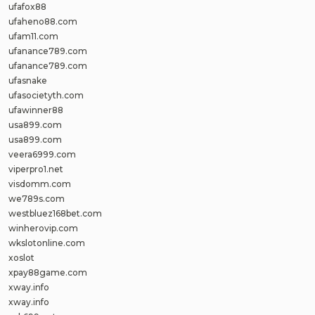
ufafox88
ufaheno88.com
ufam11.com
ufanance789.com
ufanance789.com
ufasnake
ufasocietyth.com
ufawinner88
usa899.com
usa899.com
veera6999.com
viperpro1.net
visdomm.com
we789s.com
westbluez168bet.com
winherovip.com
wkslotonline.com
xoslot
xpay88game.com
xway.info
xway.info