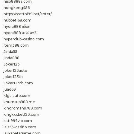
hiso8888s.com
hongkong456
https://sretthi99.bet/enter/
hubbet168.com
hydra888 สล็อต
hydra888 เครดิตฟรี
hyperclub-casino.com
item388.com
Jinda55
jinda888
Joker123
joker123auto
joker123th
Joker123th.com
juad69
k1gt-auto.com
khumsup888.me
kingromans789.com
kingxxxbet123.com
kitti999vip.com
lala55-casino.com
lalikabetsgame.com