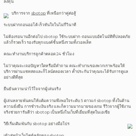
ลงทุน
บริการจาก
sbotop
ที่เหนือกว่าคู่ต่อสู้
ระบบฝากถอนออโต้ เร็วทันใจในไม่กี่วินาที
ไม่ต้องรอนานอีกต่อไป sbotop ใช้ระบบฝาก-ถอนแบบอัตโนมัติที่ปลอดภัย
แล้วก็รวดเร็ว รองรับทุกแบงค์ชั้นหนึ่งรวมทั้งวอลเล็ท
คณะทำงานบริการลูกค้าตลอด 24 ชั่วโมง
ไม่ว่าคุณจะเจอปัญหาใดหรือมีคำถาม คณะทำงานของพวกเราพร้อมให้
บริการผ่านแชทสดและก็ไลน์ตลอดเวลา ค้ำประกันว่าคุณจะได้รับการดูแล
อย่างดีที่สุด
ยืนยันความน่าไว้ใจจากผู้เล่นจริง
ผู้เล่นหลายพันคนให้แต้มความพึงพอใจระดับ 5 ดาวแก่ sbotop ทั้งในด้าน
ความยั่งยืน การชำระเงินจริง และก็ความมากมายของเกม รีวิวจากผู้ใช้งาน
จริงช่วยการันตีว่า sbotop เป็นหนึ่งในเว็บที่เยี่ยมที่สุดในเอเชีย
วิธีเริ่มเดิมพันกับ sbotop อย่างมือโปร
เข้าสู่หน้าเว็บไซต์หลักของ sbotop