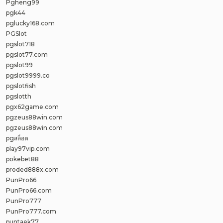
Pgheng99
pgk44
pglucky168.com
PGSlot
pgslot718
pgslot77.com
pgslot99
pgslot9999.co
pgslotfish
pgslotth
pgx62game.com
pgzeus88win.com
pgzeus88win.com
pgสล็อต
play97vip.com
pokebet88
proded888x.com
PunPro66
PunPro66.com
PunPro777
PunPro777.com
puntaek77