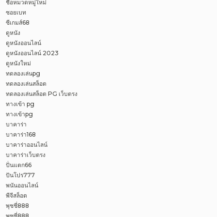
ชื่อหมวดหมู่ใหม่
ซอยเบท
ซีเกมส์68
ดูหนัง
ดูหนังออนไลน์
ดูหนังออนไลน์ 2023
ดูหนังใหม่
ทดลองเล่นpg
ทดลองเล่นสล็อต
ทดลองเล่นสล็อต PG เว็บตรง
ทางเข้า pg
ทางเข้าpg
บาคาร่า
บาคาร่า168
บาคาร่าออนไลน์
บาคาร่าเว็บตรง
ปั่นแตก66
ปันโปร777
พนันออนไลน์
พีจีสล็อต
พุชชี่888
พุซซี่888