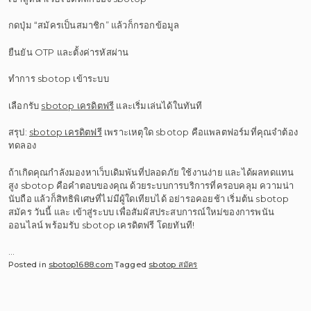
กดปุ่ม “สมัครเป็นสมาชิก” แล้วก็กรอกข้อมูล
ยืนยัน OTP และตั้งค่ารหัสผ่าน
ทำการ sbotop เข้าระบบ
เลือกรับ
sbotop เครดิตฟรี
และเริ่มเล่นได้ในทันที
สรุป:
sbotop เครดิตฟรี
เพราะเหตุใด sbotop คือแพลตฟอร์มที่คุณจำต้อง
ทดลอง
ถ้าเกิดคุณกำลังมองหาเว็บเดิมพันที่ปลอดภัย ใช้งานง่าย และได้ผลทดแทน
สูง sbotop คือคำตอบของคุณ ด้วยระบบการบริการที่ครอบคลุม ความน่า
นับถือ แล้วก็สิทธิพิเศษที่ไม่มีผู้ใดเทียบได้ อย่ารอคอยช้า เริ่มต้น sbotop
สมัคร วันนี้ และ เข้าสู่ระบบ เพื่อสัมผัสประสบการณ์ใหม่ของการพนัน
ออนไลน์ พร้อมรับ sbotop เครดิตฟรี โดยทันที!
…
Posted in
sbotop1688.com
Tagged
sbotop สมัคร