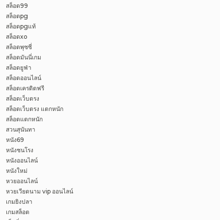
สล็อต99
สล็อตpg
สล็อตpgแท้
สล็อตxo
สล็อตพุซซี่
สล็อตมันนี่เกม
สล็อตยูฟ่า
สล็อตออนไลน์
สล็อตเครดิตฟรี
สล็อตเว็บตรง
สล็อตเว็บตรง แตกหนัก
สล็อตแตกหนัก
สวนสุนันทา
หนัง69
หนังชนโรง
หนังออนไลน์
หนังใหม่
หวยออนไลน์
หวยเวียดนาม vip ออนไลน์
เกมยิงปลา
เกมสล็อต