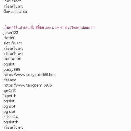
เว็บบาคาร่า
สล็อตเว็บตรง
ซื้อหวยออนไลน์
เว็บคาสิโนน่าเล่น ทั้ง
สล็อต
และ
บาคาร่า
ตึงจริงแตกบ่อยมาก
joker123
slot168
slot เว็บตรง
สล็อตเว็บตรง
สล็อตเว็บตรง
JINDA888
pgslot
pussy888
https://www.sexyauto168.bet
สล็อตxo
https://www.tangtem168.io
ดูหนังโป๊
1xbetth
pgslot
pg slot
pg slot
allbet24
pgslotth
สล็อตเว็บตรง