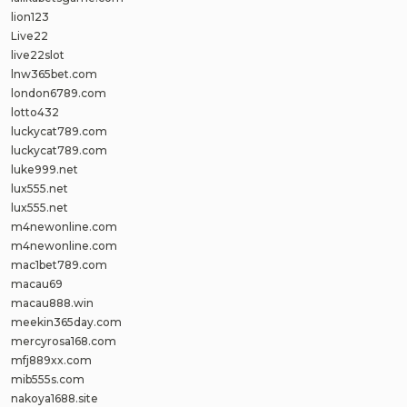
lion123
Live22
live22slot
lnw365bet.com
london6789.com
lotto432
luckycat789.com
luckycat789.com
luke999.net
lux555.net
lux555.net
m4newonline.com
m4newonline.com
mac1bet789.com
macau69
macau888.win
meekin365day.com
mercyrosa168.com
mfj889xx.com
mib555s.com
nakoya1688.site