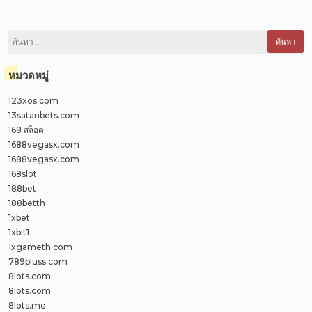
ค้นหา
สำหรับ:
หมวดหมู่
123xos.com
13satanbets.com
168 สล็อต
1688vegasx.com
1688vegasx.com
168slot
188bet
188betth
1xbet
1xbit1
1xgameth.com
789pluss.com
8lots.com
8lots.com
8lots.me