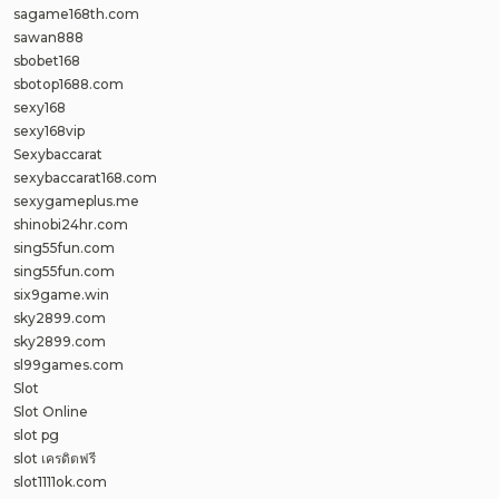
sagame168th.com
sawan888
sbobet168
sbotop1688.com
sexy168
sexy168vip
Sexybaccarat
sexybaccarat168.com
sexygameplus.me
shinobi24hr.com
sing55fun.com
sing55fun.com
six9game.win
sky2899.com
sky2899.com
sl99games.com
Slot
Slot Online
slot pg
slot เครดิตฟรี
slot1111ok.com