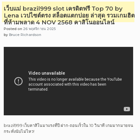
เว็บแม่ brazil999 slot เครดิตฟรี Top 70 by
Lena เวปไซต์ตรง สล็อตแตกบ่อย ล่าสุด รวมเกมฮิต
ที่ห้ามพลาด 4 NOV 2568 คาสิโนออนไลน์
Posted on
26 พฤศจิกายน 2025
by
Bruce Richardson
brazil999 เว็บคาสิโนมาแรงที่ปี ฝาก-ถอนเร็วใน 10 วินาที เกมมากมายจน
กระทั่งนับไม่ไหว!