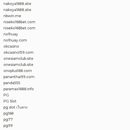
nakoya1688.site
nakoya1688.site
nbwin.me
niseko168bet.com
niseko168bet.com
no1huay
no1huay.com
okcasino
okcasino159.com
onesiamclub.site
onesiamclub.site
onoplus168.com
pananthai99.com
panda555
paramax1688.info
PG
PG Slot
pg slot เว็บตรง
pg168
pg77
pg99