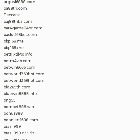
argus16888.com
ba88th.com
Baccarat
baj88thbz.com
bar4game24hr.com
baslot168bet.com
bbp168.me
bbp168.me
betflixtikto.info
betm4vip.com
betwin6666.com
betworld369hot.com
betworld369hot.com
bio285th.com
bluewin8888.info
bng55
bombet888.win
bonus888
boonlert1688.com
brazil999
brazil999 ทางเข้า
bwvip4.com