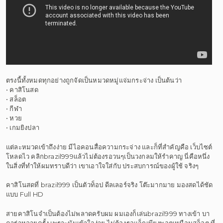
ตรงนี้ทั้งหมดทุกอย่างถูกจัดเป็นหมวดหมู่แจ่มกระจ่าง เป็นต้นว่า
• คาสิโนสด
• สล็อต
• กีฬา
• หวย
• เกมยิงปลา
แต่ละหมวดเข้าถึงง่าย มีไอคอนสื่อความกระจ่าง และก็ที่สำคัญคือ เว็บไซต์
โหลดไว คลิกbrazil999แล้วไม่ต้องรอวนๆเป็นวงกลมให้รำคาญ นี่คือหนึ่ง
ในสิ่งที่ทำให้ผมทราบดีว่า เขาเอาใจใส่กับ ประสบการณ์ของผู้ใช้ จริงๆ
คาสิโนสดที่ brazil999 เป็นตัวท็อป ดีลเลอร์จริง โต๊ะมากมาย มองสดได้ชัด
แบบ Full HD
สายคาสิโนจำเป็นต้องไม่พลาดครับผม ผมเองก็เล่นbrazil999 ทางเข้า บา
คาร่าหลายครั้ง เพราะมันเข้าใจง่าย ไม่ต้องรอแจ็กเพียงพอตเหมือนสล็อต ที่