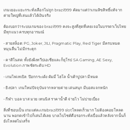
เกมเยอะแยะกระทั่งเลือกไม่ถูก brazil999 คัดมาแต่ว่าเกมลิขสิทธิ์แท้จาก
ค่ายใหญ่ที่เล่นแล้วได้เงินจริง
ต้องบอกว่าระบบเกมของ brazil999 คงจะสูงที่สุดที่เคยเจอในบรรดาเว็บไทย
มีทุกแนว ครบทุกอารมณ์
• สายสล็อต: PG, Joker, JILI, Pragmatic Play, Red Tiger มีครบหมด
หมุนลื่น ไม่มีกระตุก
• คาสิโนสด: ทั้งยังฝั่งทวีปเอเชียและก็ยุโรป SA Gaming, AE Sexy,
Evolution ภาพชัดระดับ HD
• เกมไพ่เทเบิล: ป๊อกกระเด้ง ดัมมี่ ไฮโล น้ำเต้าปูปลา มีหมด
• ยิงปลา: เกมใหม่ปัจจุบันจากหลายค่าย เล่นสนุก มีบอสแจกหนัก
• กีฬา: บอล บาส มวย เทนนิส ราคาน้ำดี จ่ายไว ไม่บ่ายเบี่ยง
สิ่งที่ชอบเป็น เกมแต่ละเกมbrazil999 slotโหลดเร็วมาก ไม่ต้องคอยโหลด
นาน พอกดเข้าไปก็เล่นได้เลย บางเว็บไซต์คือรอกระทั่งเบื่อแล้วหลังจากนั้นก็
ยังโหลดไม่เสร็จ