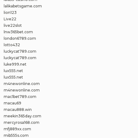
lalikabetsgame.com
lion123
Live22
live22slot
lnw365bet.com
london6789.com
lotto432
luckycat789.com
luckycat789.com
luke999.net
lux555.net
lux555.net
m4newonline.com
m4newonline.com
mac1bet789.com
macau69
macau888.win
meekin365day.com
mercyrosa168.com
mfj889xx.com
mib555s.com