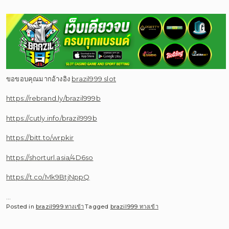
ขอขอบคุณมากอ้างอิง
brazil999 slot
https://rebrand.ly/brazil999b
https://cutly.info/brazil999b
https://bitt.to/wrpkir
https://shorturl.asia/4D6so
https://t.co/Mk9BtjNppQ
…
Posted in
brazil999 ทางเข้า
Tagged
brazil999 ทางเข้า