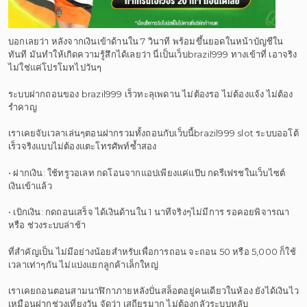
บอกเลยว่า หลังจากเงินเข้าด้านใน 7 วินาที พร้อมขึ้นยอดในหน้าบัญชีใน
ทันที มันทำให้เกิดความรู้สึกได้เลยว่า นี่เป็นเว็บbrazil999 ทางเข้าที่ เอาจริง
ไม่ใช่แค่โปรโมทไปวันๆ
ระบบฝากถอนของ brazil999 เร็วทะลุเพดาน ไม่ต้องรอ ไม่ต้องแจ้ง ไม่ต้อง
รำคาญ
เราเคยจับเวลาเล่นๆตอนฝากรวมทั้งถอนกับเว็บนี้brazil999 slot ระบบออโต้
เร็วจริงแบบไม่ต้องแตะโทรศัพท์ซ้ำสอง
• ฝากเงิน: ใช้ทรูวอเลท กดโอนจากแอปเพียงแค่แป๊บ กดรีเฟรชในเว็บไซต์
เงินเข้าแล้ว
• เบิกเงิน: กดถอนเสร็จ ได้เงินด้านใน 1 นาทีจริงๆไม่มีการ รอคอยพิจารณา
หรือ ช่วงระบบล่าช้า
ที่สำคัญเป็น ไม่มีอย่างน้อยสำหรับเพื่อการถอน จะถอน 50 หรือ 5,000 ก็ใช้
เวลาเท่าๆกัน ไม่แบ่งแยกลูกค้าเล็กใหญ่
เราเคยถอนตอนสามนาฬิกาภายหลังปั่นสล็อตอยู่คนเดียวในห้อง ยังได้เงินไว
เหมือนฝากช่วงเที่ยงวัน จัดว่า เสถียรมาก ไม่ต้องกลัวระบบหลับ