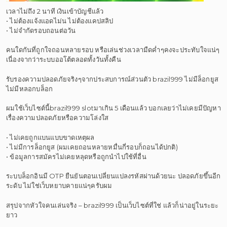
เวลาไม่ถึง 2 นาที เงินเข้าบัญชีแล้ว
• ไม่ต้องแจ้งแอดไม่น ไม่ต้องแคปสลิป
• ไม่จำกัดรอบถอนต่อวัน
คนใดกันที่ถูกใจถอนหลายรอบ หรือเล่นช่วงเวลามืดค่ำๆคงจะประทับใจแน่ๆ
เนื่องจากว่าระบบออโต้ตลอดทั้งวันทั้งคืน
รับรองความปลอดภัยจริงๆจากประสบการณ์ส่วนตัว brazil999 ไม่มีล็อกยูส
ไม่มีหลอกบล็อก
ผมใช้เว็บไซต์นี้brazil999 slotมาเกิน 5 เดือนแล้ว บอกเลยว่าไม่เคยมีปัญหา
เรื่องความปลอดภัยหรือความโล่งใส
• ไม่เคยถูกแบนแบบขาดเหตุผล
• ไม่มีการล็อกยูส (ผมเคยถอนหลายหมื่นกี่รอบก็ถอนได้ปกติ)
• ข้อมูลการสมัครไม่เคยหลุดหรือถูกนำไปใช้ที่อื่น
ระบบล็อกอินมี OTP ยืนยันตอนเปลี่ยนแปลงรหัสผ่านด้วยนะ ปลอดภัยขึ้นอีก
ระดับ ไม่ใช่เว็บหยาบคายแน่ๆครับผม
สรุปจากหัวใจคนเล่นจริง – brazil999 เป็นเว็บไซต์ที่ใช่ แล้วก็น่าอยู่ในระยะ
ยาว