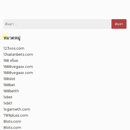
ค้นหา
สำหรับ:
หมวดหมู่
123xos.com
13satanbets.com
168 สล็อต
1688vegasx.com
1688vegasx.com
168slot
188bet
188betth
1xbet
1xbit1
1xgameth.com
789pluss.com
8lots.com
8lots.com