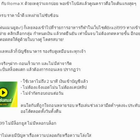
t กับ Roma X ด้วยเหตุว่าแจกบ่อย พอเข้าโบนัสแล้วคูณคราวคือใจเต้นแรงสุดๆ
ครบ ราคาน้ำดี แทงง่ายไม่ซับซ้อน
ฟนแมนยูฮะ!) ก็เลยลองเข้าไปที่รายการอาหารกีฬาในเว็บไซต์Brazil999 ทางเข้า แ
่าย คลิกเลือกกลุ่ม กำหนดเงิน แล้วกดยืนยัน เท่านั้นจบ ไม่ต้องกดหลายขั้น อีกอย่
ทอดสดให้ดูด้วยในบางคู่ โคตรสบาย!
เลทแล้วก็บัญชีธนาคาร รองรับดูเหมือนจะทุกเจ้า
ใจจริงๆฝาก-ถอนเร็วมาก และไม่มีค่าจารีต
ปั่นสล็อตแตก แล้วต้องการถอนเลย ปรากฏว่า:
• ใช้เวลาไม่ถึง 2 นาที เงินเข้าบัญชีแล้ว
• ไม่ต้องแจ้งแอดไม่น ไม่ต้องแคปสลิป
• ไม่จำกัดรอบถอนต่อวัน
คนใดกันที่ถูกใจถอนหลายรอบ หรือเล่นช่วงเวลามืดค่ำๆคงจะประทับใ
ออโต้ตลอดทั้งวันทั้งคืน
9 ไม่มีล็อกยูส ไม่มีหลอกบล็อก
ยว่าไม่เคยมีปัญหาเรื่องความปลอดภัยหรือความโล่งใส