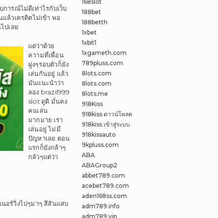
168slot
บการณ์ไม่ดีเท่าไรกับเว็บ
188bet
แล้วเครดิตไม่เข้า พอ
188betth
่นไปเลย
1xbet
1xbit1
แต่ว่าด้วย
1xgameth.com
ความที่เพื่อน
789pluss.com
ฝูงๆรอบตัวก็ยัง
เล่นกันอยู่ แล้ว
8lots.com
มันแนะนำว่า
8lots.com
ลอง brazil999
8lots.me
slot ดูดิ มั่นคง
918Kiss
คนเล่น
918kiss ดาวน์โหลด
มากมาย เรา
918kiss เข้าสู่ระบบ
เล่นอยู่ ไม่มี
918kissauto
ปัญหาเลย ตอน
9kpluss.com
แรกก็ยังกล้าๆ
ABA
กลัวๆแต่ว่า
ABAGroup2
abbet789.com
acebet789.com
aden168ss.com
นเนอร์วิ่งไปๆมาๆ สีสันแสบ
adm789.info
adm789.vip