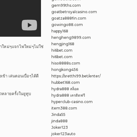
gem99ths.com
goatbetroyalcasino.com
goatza888fin.com
gowingo88.com
happy168
hengheng9899.com
hengjing168
วนาใหม่ๆแจกไพ่ใหม่ๆไม่ใช่
hi6bet.com
hi6bet.com
hiso8888s.com
hongkong456
ข้า เล่นตอนเบื่อๆได้ดี
https://sretthi99.bet/enter/
hubbet168.com
hydra888 สล็อต
ิวหลายครั้งในยูทูบ
hydra888 เครดิตฟรี
hyperclub-casino.com
item388.com
Jinda55
jinda888
Joker123
joker123auto