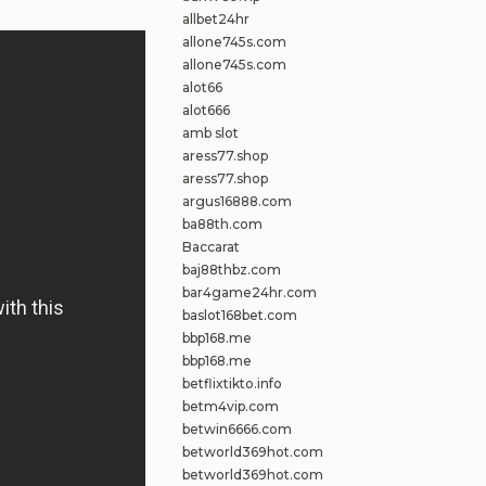
allbet24hr
allone745s.com
allone745s.com
alot66
alot666
amb slot
aress77.shop
aress77.shop
argus16888.com
ba88th.com
Baccarat
baj88thbz.com
bar4game24hr.com
baslot168bet.com
bbp168.me
bbp168.me
betflixtikto.info
betm4vip.com
betwin6666.com
betworld369hot.com
betworld369hot.com