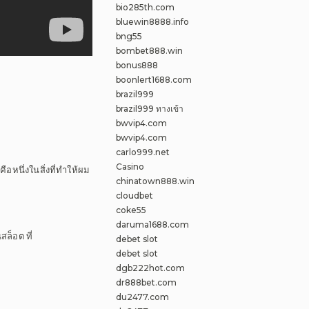
bio285th.com
bluewin8888.info
bng55
bombet888.win
bonus888
boonlert1688.com
brazil999
brazil999 ทางเข้า
bwvip4.com
bwvip4.com
carlo999.net
Casino
อหนึ่งในสิ่งที่ทำให้ผม
chinatown888.win
cloudbet
coke55
daruma1688.com
ล็อต ที่
debet slot
debet slot
dgb222hot.com
dr888bet.com
du2477.com