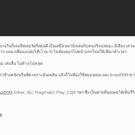
ๆบางวันก็เจอดีลเลอร์ฝรั่งหุ่นดี เป็นเสมือนมานั่งเล่นกับคนจริงๆเลยอะ มีเสียง เส
้นมาก แถมเปลี่ยนแปลงโต๊ะไวมาก ไม่ต้องออกไปหน้าแรกใหม่ให้เสียเวล่ำเวลา
 เล่นลื่น ไม่ค้าง ไม่หลุด
่าข้างหลังๆเริ่มติด เพราะมันเพลิน แล้วก็ไม่ต้องใช้สมองเยอะแยะ brazil999 ทางเ
azil999
Joker, JILI, Pragmatic Play, CQ9 ฯลฯ ซึ่ง เป็นค่ายที่ผมเคยได้เห็นรีว
ด้