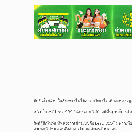
ตัดสินใจสมัครในลักษณะไม่ได้คาดหวังอะไร เพียงแค่ลองดูเฉ
หน้าเว็บไซต์ brazil999 ใช้งานง่าย ไม่ต้องมีพื้นฐานก็เล่น
สิ่งที่รู้สึกในทันทีหลังจากเข้าระบบคือ brazil999 ไม่พากเพ
ตาเยอะไปหมด จนถึงสับสนว่าจะคลิกตรงไหนก่อน