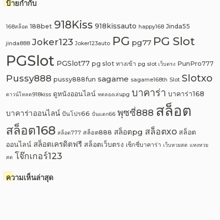
ป้ายกำกับ
918Kiss
918kissauto
188bet
Jinda55
168สล็อต
happy168
PG
PG Slot
Joker123
pg77
jinda888
Joker123auto
PGSlot
PGSlot77
pg slot ทางเข้า
PunPro777
pg slot เว็บตรง
Slotxo
Pussy888
sagame
pussy888fun
sagame168th
Slot
บาคาร่า
ดูหนังออนไลน์
บาคาร่า168
ดาวน์โหลด918kiss
ทดลองเล่นpg
สล็อต
พุซซี่888
บาคาร่าออนไลน์
ปันโปร66
ปั่นแตก66
สล็อต168
สล็อตxo
สล็อตpg
สล็อต
สล็อต888
สล็อต777
สล็อตเครดิตฟรี
ออนไลน์
สล็อตเว็บตรง
เซ็กซี่บาคาร่า
เว็บหวยสด
แทงหวย
โจ๊กเกอร์123
สด
ความเห็นล่าสุด