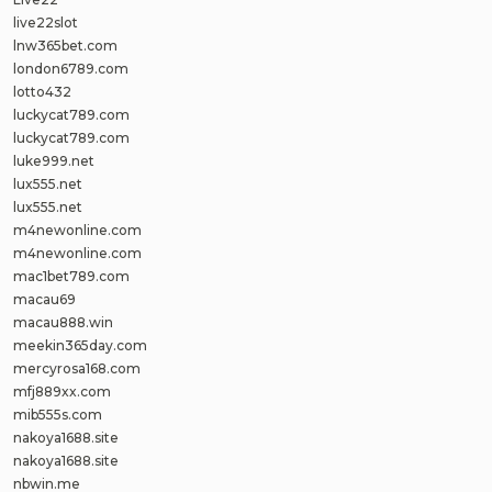
live22slot
lnw365bet.com
london6789.com
lotto432
luckycat789.com
luckycat789.com
luke999.net
lux555.net
lux555.net
m4newonline.com
m4newonline.com
mac1bet789.com
macau69
macau888.win
meekin365day.com
mercyrosa168.com
mfj889xx.com
mib555s.com
nakoya1688.site
nakoya1688.site
nbwin.me