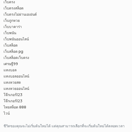
เว็บตรง
เว็บตรงสล็อต
เว็บตรงไม่ผ่านเอเย่นต์
เว็บถูกหวย
เว็บบาคาร่า
เว็บพนัน
เว็บพนันออนไลน์
เว็บสล็อต
เว็บสล็อต pg
เว็บสล็อตเว็บตรง
เศรษฐี99
แทงบอล
แทงบอลออนไลน์
แทงหวยสด
แทงหวยออนไลน์
โจ๊กเกอร์123
โจ๊กเกอร์123
ไทยสล็อต 888
ไวน์
ชีวิตของคุณจะไม่เริ่มต้นใหม่ได้ แต่คุณสามารถเลือกที่จะเริ่มต้นใหม่ได้ตลอดเวลา