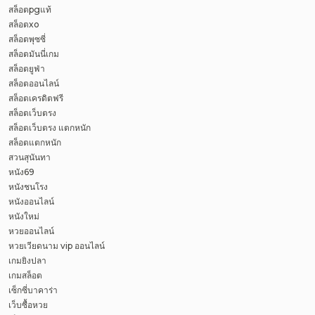
สล็อตpgแท้
สล็อตxo
สล็อตพุซซี่
สล็อตมันนี่เกม
สล็อตยูฟ่า
สล็อตออนไลน์
สล็อตเครดิตฟรี
สล็อตเว็บตรง
สล็อตเว็บตรง แตกหนัก
สล็อตแตกหนัก
สวนสุนันทา
หนัง69
หนังชนโรง
หนังออนไลน์
หนังใหม่
หวยออนไลน์
หวยเวียดนาม vip ออนไลน์
เกมยิงปลา
เกมสล็อต
เซ็กซี่บาคาร่า
เว็บซื้อหวย