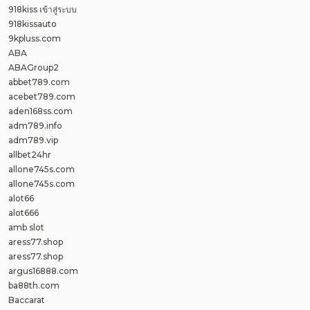
918kiss เข้าสู่ระบบ
918kissauto
9kpluss.com
ABA
ABAGroup2
abbet789.com
acebet789.com
aden168ss.com
adm789.info
adm789.vip
allbet24hr
allone745s.com
allone745s.com
alot66
alot666
amb slot
aress77.shop
aress77.shop
argus16888.com
ba88th.com
Baccarat