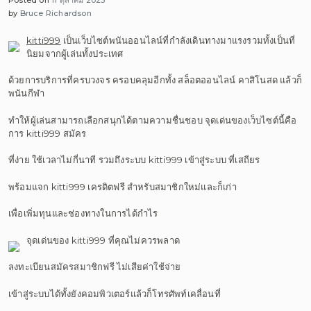
Posted on
11 ตุลาคม 2025
by
Bruce Richardson
kitti999
เป็นเว็บไซต์พนันออนไลน์ที่กำลังเดินทางมาแรงรวมทั้งเป็นที่
นิยมจากผู้เล่นทั้งประเทศ
ด้วยการบริการที่ครบวงจร ครอบคลุมอีกทั้ง สล็อตออนไลน์ คาสิโนสด แล้วก็
พนันกีฬา
ทำให้ผู้เล่นสามารถเลือกสนุกได้ตามความชื่นชอบ จุดเด่นของเว็บไซต์นี้คือ
การ kitti999 สมัคร
ที่ง่าย ใช้เวลาไม่กี่นาที รวมถึงระบบ kitti999 เข้าสู่ระบบ ที่เสถียร
พร้อมแจก kitti999 เครดิตฟรี สำหรับสมาชิกใหม่และก็เก่า
เพื่อเพิ่มทุนและช่องทางในการได้กำไร
จุดเด่นของ kitti999 ที่คุณไม่ควรพลาด
ลงทะเบียนสมัครสมาชิกฟรี ไม่เสียค่าใช้จ่าย
เข้าสู่ระบบได้ทั้งยังคอมพิวเตอร์แล้วก็โทรศัพท์เคลื่อนที่