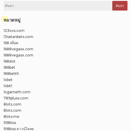
ค้นหา
สำหรับ:
หมวดหมู่
123xos.com
13satanbets.com
168 สล็อต
1688vegasx.com
1688vegasx.com
168slot
188bet
188betth
1xbet
1xbit1
1xgameth.com
789pluss.com
8lots.com
8lots.com
8lots.me
918Kiss
918kiss ดาวน์โหลด