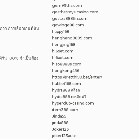
gem99ths.com
goatbetroyalcasino.com
goatza888fin.com
gowingo88.com
ว่า การเลือกเกมที่นับ
happy168
hengheng9899.com
hengjing168
hi6bet.com
hi6bet.com
ทิร์น 100% จำเป็นต้อง
hiso8888s.com
hongkong456
https://sretthi99.bet/enter/
hubbet168.com
hydra888 สล็อต
hydra888 เครดิตฟรี
hyperclub-casino.com
item388.com
Jinda55
jinda888
Joker123
joker123auto