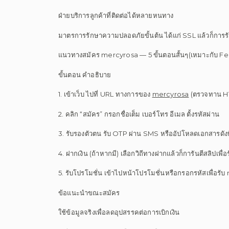
ฝ่ายบริการลูกค้าที่ติดต่อได้หลายหนทาง
มาตรการรักษาความปลอดภัยขั้นต้น ได้แก่ SSL แล้วก็การร
แนวทางสมัคร mercyrosa — 5 ขั้นตอนสั้นๆ(เหมาะกับ F
ขั้นตอน คำอธิบาย
1. เข้าเว็บ ไปที่ URL ทางการของ
mercyrosa
(ตรวจทาน H
2. คลิก “สมัคร” กรอกชื่อเต็ม เบอร์โทร อีเมล ตั้งรหัสผ่าน
3. รับรองตัวตน รับ OTP ผ่าน SMS หรืออัปโหลดเอกสารดัง
4. ฝากเงิน (ถ้าหากมี) เลือกวิถีทางฝากแล้วก็การันตีสลิปเพื่อร
5. รับโปรโมชั่น เข้าไปหน้าโปรโมชั่นหรือกรอกรหัสเพื่อรั
ข้อแนะนำขณะสมัคร
ใช้ข้อมูลจริงเพื่อลดอุปสรรคต่อการเบิกเงิน