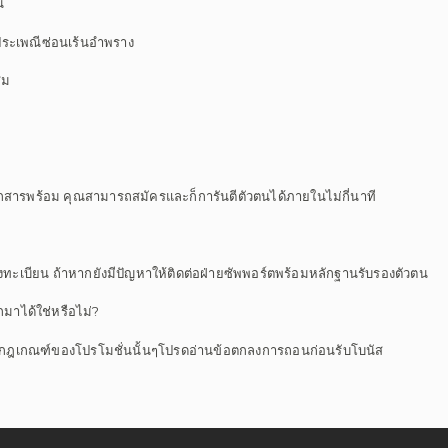
น
ระเพณีซ่อนเร้นอำพราง
สม
อกสารพร้อม คุณสามารถสมัครและก็การันตีตัวตนได้ภายในไม่กี่นาที
์ที่ลงทะเบียน ถ้าหากยังมีปัญหาให้ติดต่อฝ่ายซัพพอร์ตพร้อมหลักฐานรับรองตัวตน
าได้ใช่หรือไม่?
็กฎเกณฑ์ของโปรโมชั่นนั้นๆโปรดอ่านข้อตกลงการถอนก่อนรับโบนัส