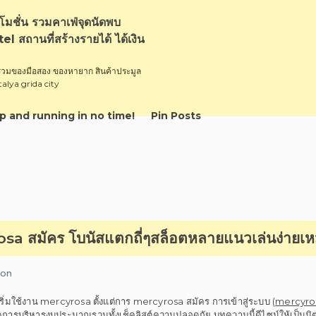
โมชั่น รวมคาเฟ่จุดนัดพบ
 สถานที่สร้างรายได้ ได้เงิน
งรวมของมือสอง ของหายาก สินค้าประมูล
talya grida city
p and running in no time!
Pin Posts
 สมัคร โบนัสแตกถี่ๆสล็อตหลายแนวเล่นง่ายเหม
son
ิ่มใช้งาน mercyrosa ตั้งแต่การ mercyrosa สมัคร การเข้าสู่ระบบ (
mercyrosa
ารบริหารงบประมาณรวมทั้งเช็คลิสต์ความปลอดภัย บทความนี้ดีไซน์ให้เป็นมิตรก