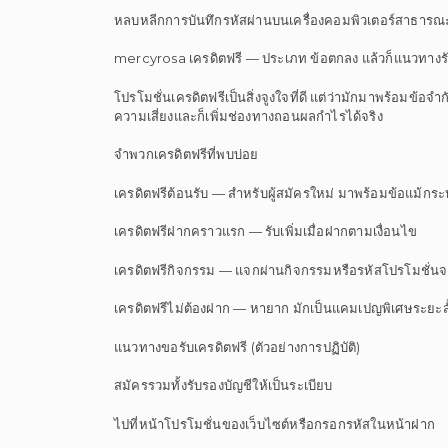
หลบหลีกการบันทึกรหัสผ่านบนเครื่องคอมพิวเตอร์สาธารณ
mercyrosa เครดิตฟรี — ประเภท ข้อตกลง แล้วก็แนวทางร
โปรโมชั่นเครดิตฟรีเป็นสิ่งจูงใจที่ดี แต่ว่ามักมาพร้อมข้อ
ความเสี่ยงและก็เพิ่มช่องทางถอนผลกำไรได้จริง
จำพวกเครดิตฟรีที่พบบ่อย
เครดิตฟรีต้อนรับ — สำหรับผู้สมัครใหม่ มาพร้อมข้อแม้กร
เครดิตฟรีฝากคราวแรก — รับเพิ่มเมื่อฝากตามเงื่อนไข
เครดิตฟรีกิจกรรม — แจกผ่านกิจกรรมหรือรหัสโปรโมชั่นจ
เครดิตฟรีไม่ต้องฝาก — หายาก มักเป็นแคมเปญพิเศษระยะสั
แนวทางขอรับเครดิตฟรี (ตัวอย่างการปฏิบัติ)
สมัครรวมทั้งรับรองบัญชีให้เป็นระเบียบ
ไปที่หน้าโปรโมชั่นของเว็บไซต์หรือกรอกรหัสในหน้าฝาก