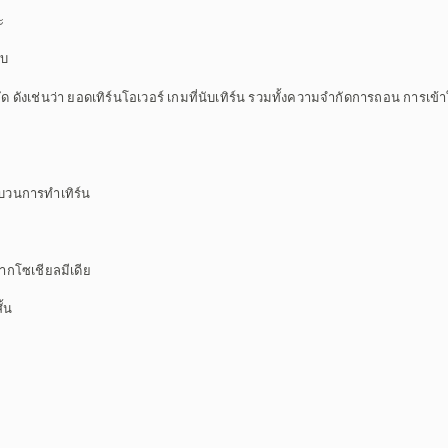
ะ
ับ
จำกัด ดังเช่นว่า ยอดเทิร์นโอเวอร์ เกมที่นับเทิร์น รวมทั้งความจำกัดการถอน การเ
ะบวนการทำเทิร์น
ากโซเชียลมีเดีย
้น