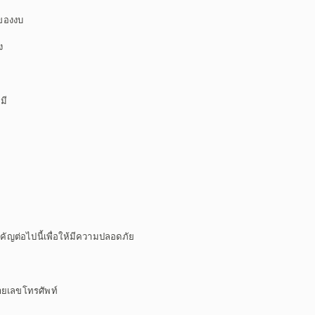
 ของงบ
ง
มี
คัญต่อไปนี้เพื่อให้มีความปลอดภัย
มายเลขโทรศัพท์