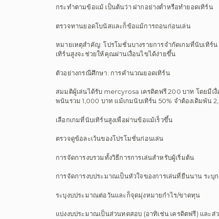
กระทำตามข้อแม้ เป็นต้นว่า ฝากอย่างต่ำหรือทำยอดเทิร์น
ตรวจทานยอดโบนัสและก็ข้อแม้การถอนก่อนเล่น
หมายเหตุสำคัญ: โปรโมชั่นบางรายการจำกัดเกมที่นับเทิร์น 
เทิร์นสูงจะช่วยให้คุณผ่านเงื่อนไขได้ง่ายขึ้น
ตัวอย่างกรณีศึกษา: การคำนวณยอดเทิร์น
สมมติผู้เล่นได้รับ mercyrosa เครดิตฟรี 200 บาท โดยมีเงื่
พนันรวม 1,000 บาท แม้เกมนับเทิร์น 50% จำต้องเดิมพัน 2
เลือกเกมที่นับเทิร์นสูงเพื่อผ่านข้อแม้เร็วขึ้น
ตรวจดูข้อละเว้นของโปรโมชั่นก่อนเล่น
การจัดการงบรวมทั้งวิธีการการเล่นสำหรับผู้เริ่มต้น
การจัดการงบประมาณเป็นหัวใจของการเล่นที่ยืนนาน ระบุกฎ
ระบุงบประมาณต่อวันและก็จุดมุ่งหมายกำไร/ขาดทุน
แบ่งงบประมาณเป็นส่วนทดสอบ (อาทิเช่น เครดิตฟรี) และส่ว