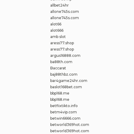
allbet24hr
allone745s.com
allone745s.com
alot66
alot666
amb slot
aress77.shop
aress77.shop
argus16888.com
ba88th.com
Baccarat
baj88thbz.com
bar4game24hr.com
baslot168bet.com
bbp168.me
bbp168.me
betflixtikto.info
betm4vip.com
betwin6666.com
betworld369hot.com
betworld369hot.com