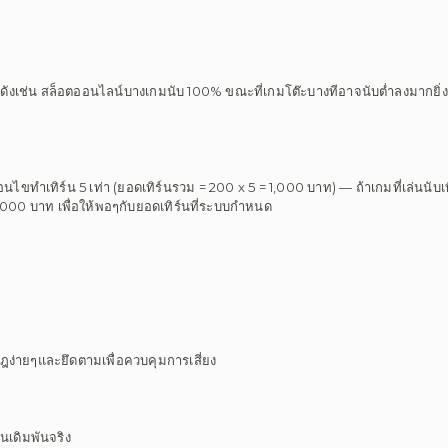
ดังเช่น สล็อตออนไลน์บางเกมนับ 100% ขณะที่เกมโต๊ะบางทีอาจนับต่ำลงมากยิ่งก
อนไขทำเทิร์น 5 เท่า (ยอดเทิร์นรวม = 200 x 5 = 1,000 บาท) — ถ้าเกมที่เล่นนับเ
,000 บาท เพื่อให้พอๆกับยอดเทิร์นที่ระบบกำหนด
ง่ายๆและยึดตามเพื่อควบคุมการเสี่ยง
นเดิมพันจริง