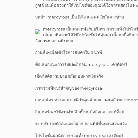
ถูกเขียนเพื่อช่วยทำให้เว็บไซต์ของคุณได้โอกาสแสดงใน F
บทนำ: mercyrosa เป็นยังไง และคนใดกันควรอ่าน
mercyrosa เป็นแพลตฟอร์มบริการเกมรวมทั้งโปรโมชั่นที่
เล่นเก่าที่อยากได้ใช้โปรโมชั่นให้คุ้มค่า เนื้อหานี้อ
จัดการงบอย่างมีระบบ
อ่านสั้นๆเพื่อเข้าใจการสมัครใน 5 นาที
ข้อเสนอแนะการรับและก็ถอน mercyrosa เครดิตฟรี
เช็คลิสต์ความปลอดภัยก่อนฝากเงินจริง
ภาพรวมฟีพบร์สำคัญของ mercyrosa
ก่อนสมัคร ควรจะทราบดีว่าคุณลักษณะเด่นหลักของ mercyr
อินเทอร์เฟซใช้งานง่ายอีกทั้งบนมือถือและเดสก์ท็อป
ระบบรับรองตัวตนและก็ฝาก-ถอนที่มีขั้นตอนแจ่มแจ้ง
โปรโมชั่นนานัปการ รวมทั้ง mercyrosa เครดิตฟรี