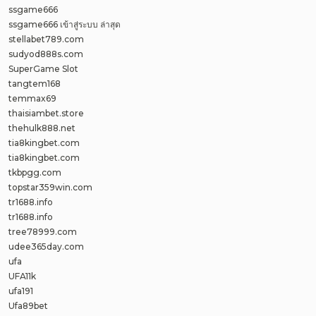
ssgame666
ssgame666 เข้าสู่ระบบ ล่าสุด
stellabet789.com
sudyod888s.com
SuperGame Slot
tangtem168
temmax69
thaisiambet.store
thehulk888.net
tia8kingbet.com
tia8kingbet.com
tkbpgg.com
topstar359win.com
tr1688.info
tr1688.info
tree78999.com
udee365day.com
ufa
UFA11k
ufa191
Ufa89bet