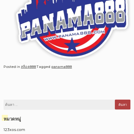
Posted in
สล็อต888
Tagged
panama888
ค้นหา
สำหรับ:
หมวดหมู่
123xos.com