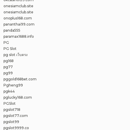
onesiamclub.site
onesiamclub.site
onoplus168.com
pananthai99.com
panda555
paramax1688.info
PG
PG Slot
pg slot เว็บตรง
pg168
pg77
pg99
pggold168bet.com
Pgheng99
pgk44
pglucky168.com
PGSlot
pgslot718
pgslot77.com
pgslot99
pgslot9999.co