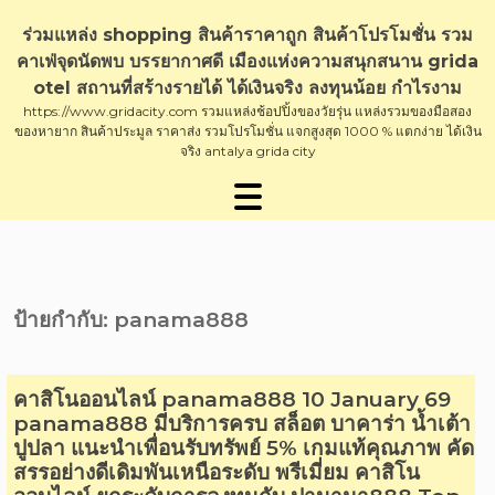
Skip
to
ร่วมแหล่ง shopping สินค้าราคาถูก สินค้าโปรโมชั่น รวม
content
คาเฟ่จุดนัดพบ บรรยากาศดี เมืองแห่งความสนุกสนาน grida
otel สถานที่สร้างรายได้ ได้เงินจริง ลงทุนน้อย กำไรงาม
https://www.gridacity.com รวมแหล่งช้อปปิ้งของวัยรุ่น แหล่งรวมของมือสอง
ของหายาก สินค้าประมูล ราคาส่ง รวมโปรโมชั่น แจกสูงสุด 1000 % แตกง่าย ได้เงิน
จริง antalya grida city
ป้ายกำกับ:
panama888
คาสิโนออนไลน์ panama888 10 January 69
panama888 มีบริการครบ สล็อต บาคาร่า น้ำเต้า
ปูปลา แนะนำเพื่อนรับทรัพย์ 5% เกมแท้คุณภาพ คัด
สรรอย่างดีเดิมพันเหนือระดับ พรีเมี่ยม คาสิโน