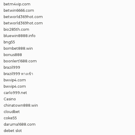
betm4vip.com
betwin6666.com
betworld369hot.com
betworld369hot.com
bio285th.com
bluewin8888.info
bng55
bombet888.win
bonus888
boonlert1688.com
brazil999
brazil999 ทางเข้า
bwvip4.com
bwvip4.com
carlo999.net
Casino
chinatown888.win
cloudbet
coke55
daruma1688.com
debet slot