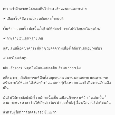
เพราะว่าถ้าคาดหวังเยอะเกินไป จะเครียดจนเล่นพลาดง่าย
✔ เลือกเว็บที่มีความปลอดภัยและก็ระบบดี
เว็บที่ฝากถอนเร็ว มักเป็นเว็บไซต์ที่ค่อนข้างจะโปร่งใสและไม่คดโกง
✔ กระจายเงินเล่นหลายเกม
สลับเล่นสล็อต บาคาร่า กีฬา ช่วยลดความเสี่ยงได้ดีกว่าเล่นอย่างเดียว
✔ อย่าไล่หลังทุน
เสียแล้วควรจะหยุด ไม่งั้นจะแปลงเป็นเสียหนักกว่าเดิม
สล็อต888 เป็นกิจกรรมที่อีกทั้ง สนุกสนาน สนาน ผ่อนคลาย และสามารถ
สร้างรายได้พิเศษ ได้จริงๆถ้าเกิดเล่นแบบรู้เรื่องระบบ และไม่โลภจนถึงเหลือ
เกิน
มันไม่ใช่ทางลัดมั่งมีเร็ว แม้กระนั้นเป็นเหมือนกิจกรรมที่ถ้าเกิดเล่นเป็น ก็
สามารถแปลงเวลาว่างให้เกิดประโยชน์ รวมทั้งยังรู้เรื่องเบิกบานไปพร้อมกัน
สำหรับผู้ใดที่กำลังคิดจะลอง ชี้แนะว่า