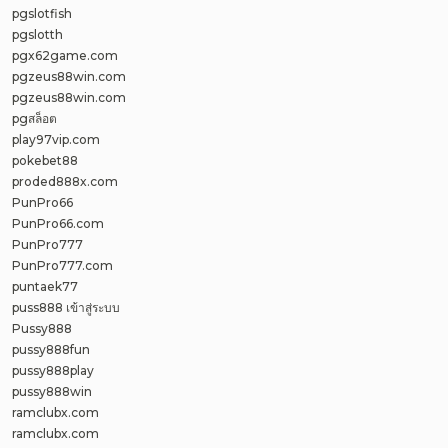
pgslotfish
pgslotth
pgx62game.com
pgzeus88win.com
pgzeus88win.com
pgสล็อต
play97vip.com
pokebet88
proded888x.com
PunPro66
PunPro66.com
PunPro777
PunPro777.com
puntaek77
puss888 เข้าสู่ระบบ
Pussy888
pussy888fun
pussy888play
pussy888win
ramclubx.com
ramclubx.com