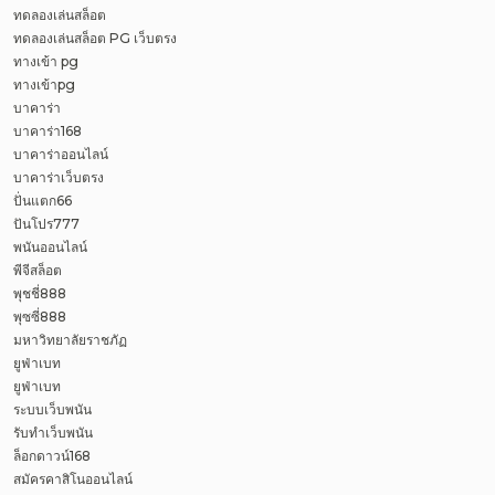
ทดลองเล่นสล็อต
ทดลองเล่นสล็อต PG เว็บตรง
ทางเข้า pg
ทางเข้าpg
บาคาร่า
บาคาร่า168
บาคาร่าออนไลน์
บาคาร่าเว็บตรง
ปั่นแตก66
ปันโปร777
พนันออนไลน์
พีจีสล็อต
พุชชี่888
พุซซี่888
มหาวิทยาลัยราชภัฏ
ยูฟ่าเบท
ยูฟ่าเบท
ระบบเว็บพนัน
รับทำเว็บพนัน
ล็อกดาวน์168
สมัครคาสิโนออนไลน์