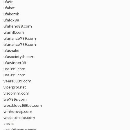
ufa9r
ufabet
ufabomb
ufafox88
ufaheno88.com
ufam11.com
ufanance789.com
ufanance789.com
ufasnake
ufasocietyth.com
ufawinner88
usa899.com
usa899.com
veera6999.com
viperpro1.net
visdomm.com
we789s.com
westbluez168bet.com
winherovip.com
wkslotonline.com
xoslot
xpay88game.com