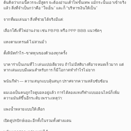
ต้นคิดว่าเกมนี้ควรจะมีสูตร จะต้องอ่านเค้าไพ่ขั้นเทพ แม้กระนั้นเอาเข้าจริง
แล้ว สิ่งที่จำเป็นกว่าคือ “ใจเย็น” และก็ “บริหารเงินให้เป็น”
จากที่ผมเล่นมา สิ่งที่ช่วยได้จริงมีแค่:
เลือกโต๊ะที่ไพ่อ่านง่าย เช่น PBPB หรือ PPP BBB แนวชัดๆ
แทงตามเทรนด์ ไม่สวนมั่ว
ตั้งลิมิตกำไร–ขาดทุนของตัวเองทุกครั้ง
บาคาร่าเป็นเกมที่ไว เล่นแปปเดียวจบ ถ้าไม่มีสติบางทีอาจหมดเร็วมาก แต่
หากเล่นแบบมีแผนสำหรับการ ก็มีโอกาสทำกำไรไม่ยาก
พนันกีฬา — ความสนุกแบบลุ้นสนุก ปราศจากความสลับซับซ้อน
ผมเองเป็นคนถูกใจดูบอลอยู่แล้ว การได้ลองแทงกีฬาแบบออนไลน์ก็เพิ่ม
ความมันส์ขึ้นอีกระดับ เพราะเหตุว่า:
แพงน้ำหลายแบบให้เลือก
เปิดคู่ปรปักษ์เยอะอีกทั้งในรวมทั้งต่างแดน