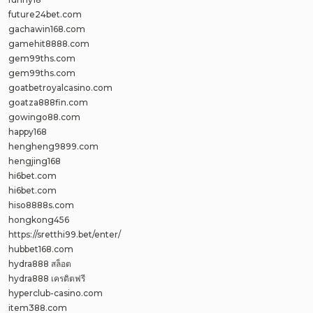
future24bet.com
gachawin168.com
gamehit8888.com
gem99ths.com
gem99ths.com
goatbetroyalcasino.com
goatza888fin.com
gowingo88.com
happy168
hengheng9899.com
hengjing168
hi6bet.com
hi6bet.com
hiso8888s.com
hongkong456
https://sretthi99.bet/enter/
hubbet168.com
hydra888 สล็อต
hydra888 เครดิตฟรี
hyperclub-casino.com
item388.com