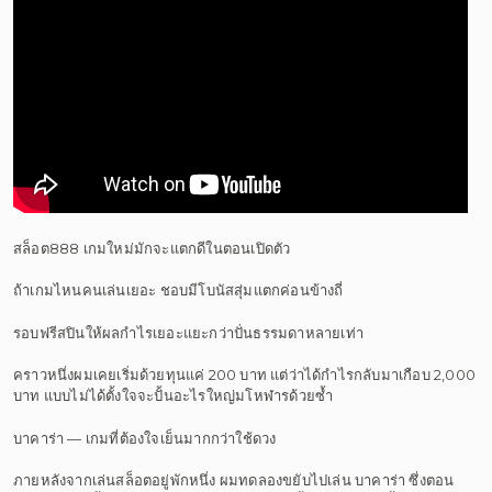
สล็อต888 เกมใหม่มักจะแตกดีในตอนเปิดตัว
ถ้าเกมไหนคนเล่นเยอะ ชอบมีโบนัสสุ่มแตกค่อนข้างถี่
รอบฟรีสปินให้ผลกำไรเยอะแยะกว่าปั่นธรรมดาหลายเท่า
คราวหนึ่งผมเคยเริ่มด้วยทุนแค่ 200 บาท แต่ว่าได้กำไรกลับมาเกือบ 2,000
บาท แบบไม่ได้ตั้งใจจะปั้นอะไรใหญ่มโหฬารด้วยซ้ำ
บาคาร่า — เกมที่ต้องใจเย็นมากกว่าใช้ดวง
ภายหลังจากเล่นสล็อตอยู่พักหนึ่ง ผมทดลองขยับไปเล่น บาคาร่า ซึ่งตอน