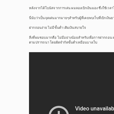
หลังจากได้โบนัสจากการเล่น ผมลองเบิกเงินมอง ซึ่งใช้เวลาไ
นี่นับว่าเป็นจุดเด่นมากมายๆสำหรับผู้ที่เคยพบเว็บที่เบิกเงิน
ฝากถอนง่าย ไม่มีขั้นต่ำ เติมเงินสบายใจ
สิ่งที่ผมชอบมากคือ ไม่มีอย่างน้อยสำหรับเพื่อการฝากถอน
ตามปรารถนา โดยผิดจำกัดขั้นต่ำเหมือนบางเว็บ