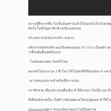
ความรู้สึกแรกคือ ไม่เป็นอันตรายแล้วก็มั่นอกมั่นใจ ด้วยเห
ทันใจ ไม่มีปัญหาชักช้าเหมือนแต่ก่อน
ประสบการณ์เล่นเกมจริง ufabet
หลังจากสมัครเสร็จ ผมเริ่มทดลองเล่น PG Slot เป็นหลัก เ
ว่าตื่นเต้นตั้งแต่สปินแรก
• โบนัสแตกแต่ละวันจริงไหม
ผมเล่นไปประมาณ 3 ชั่วโมง ได้โบนัสฟรีสปินบ่อยมาก และมีร
• ความสนุกสนานสำหรับเพื่อการเล่น
กราฟิกสวย เสียงประกอบตื่นเต้น ทำให้พวกเราไม่เบื่อ และก
สิ่งที่ผมสังเกตเป็น เว็บมีการอัปเดตเกมใหม่อยู่ตลอด ทำให้ไม่
ufawinner88
การถอนเงินง่ายและไม่มีอันตราย