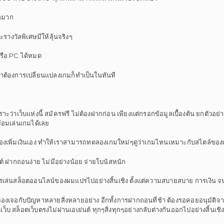
วกมาก
รางวัลพิเศษมีให้ลุ้นจริงๆ
ือ PC ได้หมด
าต้องการเปลี่ยนแปลงเกมก็ทำเป็นในทันที
ะว่าเว็บแห่งนี้ สมัครฟรี ไม่ต้องฝากก่อน เพียงแต่กรอกข้อมูลเบื้องต้น ยกตัวอย่า
ร้อมเล่นเกมได้เลย
ม่ต้องเพิ่มเงินเอง ทำให้เราสามารถทดลองเกมใหม่ๆดูว่าเกมไหนเหมาะกับสไตล์ของ
์ ฝากถอนง่าย ไม่มีอย่างน้อย จ่ายโบนัสหนัก
ห้การเล่นสล็อตออนไลน์ของผมแปรไปอย่างสิ้นเชิง ตั้งแต่ความสบายสบาย การเงิน จน
ำต้องเจอกับปัญหาหลายสิ่งหลายอย่าง อีกทั้งการฝากถอนที่ช้า ต้องรอคอยอนุมัติ
ว็บ สล็อตเว็บตรงไม่ผ่านเอเย่นต์ ทุกๆสิ่งทุกๆอย่างกลับต่างกันออกไปอย่างสิ้นเชิ