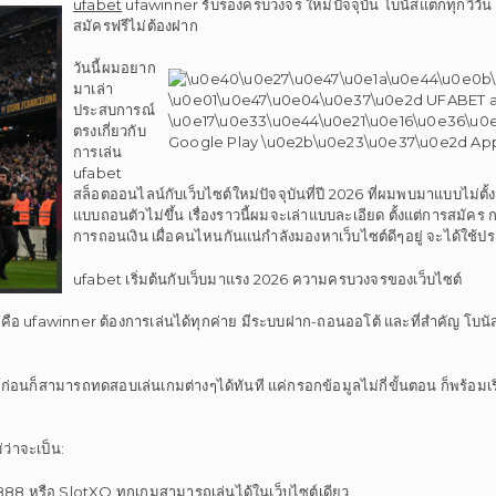
ufabet
ufawinner รับรองครบวงจร ใหม่ปัจจุบัน โบนัสแตกทุกวี่วัน 
สมัครฟรีไม่ต้องฝาก
วันนี้ผมอยาก
มาเล่า
ประสบการณ์
ตรงเกี่ยวกับ
การเล่น
ufabet
สล็อตออนไลน์กับเว็บไซต์ใหม่ปัจจุบันที่ปี 2026 ที่ผมพบมาแบบไม่ตั้
แบบถอนตัวไม่ขึ้น เรื่องราวนี้ผมจะเล่าแบบละเอียด ตั้งแต่การสมัคร
การถอนเงิน เผื่อคนไหนกันแน่กำลังมองหาเว็บไซต์ดีๆอยู่ จะได้ใช
ufabet เริ่มต้นกับเว็บมาแรง 2026 ความครบวงจรของเว็บไซต์
ร คือ ufawinner ต้องการเล่นได้ทุกค่าย มีระบบฝาก-ถอนออโต้ และที่สำคัญ โบนัสแต
ค์ก่อนก็สามารถทดสอบเล่นเกมต่างๆได้ทันที แค่กรอกข้อมูลไม่กี่ขั้นตอน ก็พร้อมเร
ว่าจะเป็น:
y888 หรือ SlotXO ทุกเกมสามารถเล่นได้ในเว็บไซต์เดียว