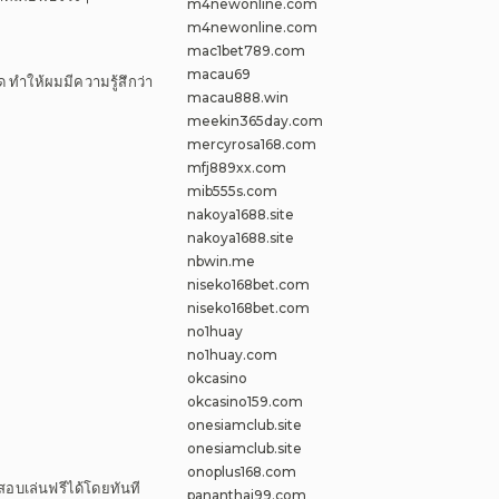
m4newonline.com
m4newonline.com
mac1bet789.com
macau69
ทำให้ผมมีความรู้สึกว่า
macau888.win
meekin365day.com
mercyrosa168.com
mfj889xx.com
mib555s.com
nakoya1688.site
nakoya1688.site
nbwin.me
niseko168bet.com
niseko168bet.com
no1huay
no1huay.com
okcasino
okcasino159.com
onesiamclub.site
onesiamclub.site
onoplus168.com
ดสอบเล่นฟรีได้โดยทันที
pananthai99.com